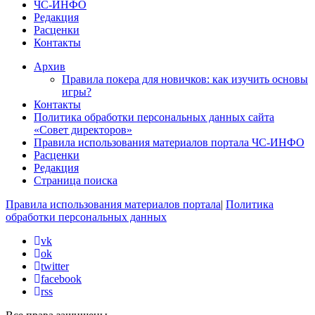
ЧС-ИНФО
Редакция
Расценки
Контакты
Архив
Правила покера для новичков: как изучить основы
игры?
Контакты
Политика обработки персональных данных сайта
«Совет директоров»
Правила использования материалов портала ЧС-ИНФО
Расценки
Редакция
Страница поиска
Правила использования материалов портала
|
Политика
обработки персональных данных
vk
ok
twitter
facebook
rss