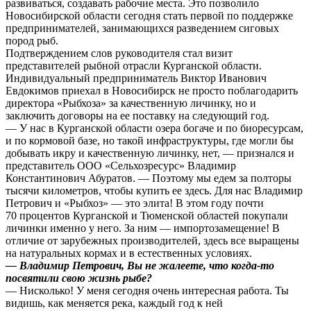
развиваться, создавать рабочие места. Это позволило
Новосибирской области сегодня стать первой по поддержке
предпринимателей, занимающихся разведением сиговых
пород рыб.
Подтверждением слов руководителя стал визит
представителей рыбной отрасли Курганской области.
Индивидуальный предприниматель Виктор Иванович
Евдокимов приехал в Новосибирск не просто поблагодарить
директора «Рыбхоза» за качественную личинку, но и
заключить договоры на ее поставку на следующий год.
— У нас в Курганской области озера богаче и по биоресурсам,
и по кормовой базе, но такой инфраструктуры, где могли бы
добывать икру и качественную личинку, нет, — признался и
представитель ООО «Сельхозресурс» Владимир
Константинович Абуратов. — Поэтому мы едем за полторы
тысячи километров, чтобы купить ее здесь. Для нас Владимир
Петрович и «Рыбхоз» — это элита! В этом году почти
70 процентов Курганской и Тюменской областей покупали
личинки именно у него. За ним — импортозамещение! В
отличие от зарубежных производителей, здесь все выращены
на натуральных кормах и в естественных условиях.
— Владимир Петрович, Вы не жалеете, что когда-то
посвятили свою жизнь рыбе?
— Нисколько! У меня сегодня очень интересная работа. Ты
видишь, как меняется река, каждый год к ней