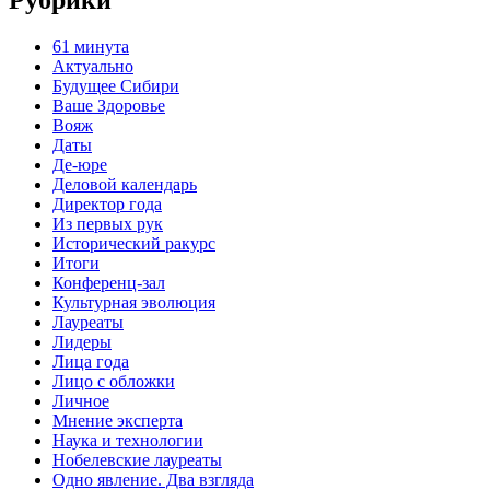
Рубрики
61 минута
Актуально
Будущее Сибири
Ваше Здоровье
Вояж
Даты
Де-юре
Деловой календарь
Директор года
Из первых рук
Исторический ракурс
Итоги
Конференц-зал
Культурная эволюция
Лауреаты
Лидеры
Лица года
Лицо с обложки
Личное
Мнение эксперта
Наука и технологии
Нобелевские лауреаты
Одно явление. Два взгляда