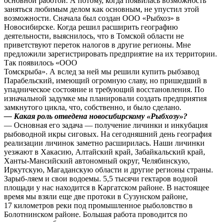
основной работой. А потому, когда появилась возможность
заняться любимым делом как основным, не упустил этой
возможности. Сначала был создан ООО «Рыбхоз» в
Новосибирске. Когда решил расширить географию
деятельности, выяснилось, что в Томской области не
приветствуют переток налогов в другие регионы. Мне
предложили зарегистрировать предприятие на их территории.
Так появилось «ООО
Томскрыба». А вслед за ней мы решили купить рыбзавод
Парабельский, имеющий огромную славу, но пришедший в
упадническое состояние и требующий восстановления. По
изначальной задумке мы планировали создать предприятия
замкнутого цикла, что, собственно, и было сделано.
— Какая роль отведена новосибирскому «Рыбхозу»?
— Основная его задача — получение личинки и инкубация
рыбоводной икры сиговых. На сегодняшний день география
реализации личинок заметно расширилась. Наши личинки
уезжают в Хакасию, Алтайский край, Забайкальский край,
Ханты-Мансийский автономный округ, Челябинскую,
Иркутскую, Магаданскую области и другие регионы страны.
Зарыб-ляем и свои водоемы. 5,5 тысячи гектаров водной
площади у нас находится в Каргатском районе. В настоящее
время мы взяли еще две протоки в Сузунском районе,
17 километров реки под промышленное рыболовство в
Болотнинском районе. Большая работа проводится по