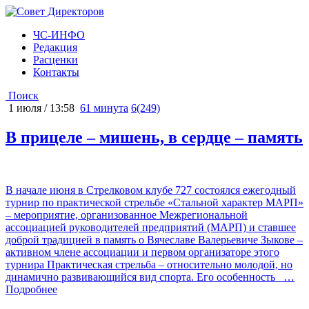
ЧС-ИНФО
Редакция
Расценки
Контакты
Поиск
1 июля / 13:58
61 минута
6(249)
В прицеле – мишень, в сердце – память
В начале июня в Стрелковом клубе 727 состоялся ежегодный
турнир по практической стрельбе «Стальной характер МАРП»
– мероприятие, организованное Межрегиональной
ассоциацией руководителей предприятий (МАРП) и ставшее
доброй традицией в память о Вячеславе Валерьевиче Зыкове –
активном члене ассоциации и первом организаторе этого
турнира Практическая стрельба – относительно молодой, но
динамично развивающийся вид спорта. Его особенность
…
Подробнее