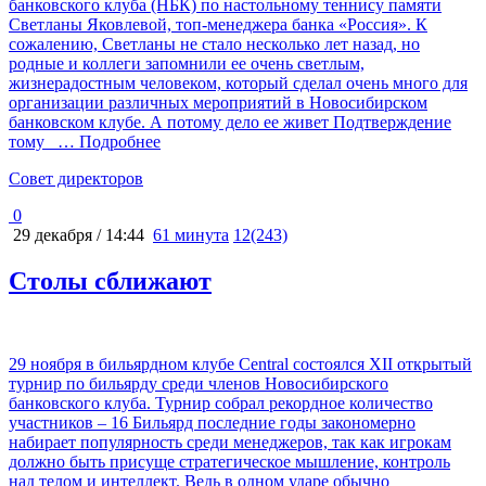
банковского клуба (НБК) по настольному теннису памяти
Светланы Яковлевой, топ-менеджера банка «Россия». К
сожалению, Светланы не стало несколько лет назад, но
родные и коллеги запомнили ее очень светлым,
жизнерадостным человеком, который сделал очень много для
организации различных мероприятий в Новосибирском
банковском клубе. А потому дело ее живет Подтверждение
тому
… Подробнее
Cовет директоров
0
29 декабря / 14:44
61 минута
12(243)
Столы сближают
29 ноября в бильярдном клубе Central состоялся ХII открытый
турнир по бильярду среди членов Новосибирского
банковского клуба. Турнир собрал рекордное количество
участников – 16 Бильярд последние годы закономерно
набирает популярность среди менеджеров, так как игрокам
должно быть присуще стратегическое мышление, контроль
над телом и интеллект. Ведь в одном ударе обычно