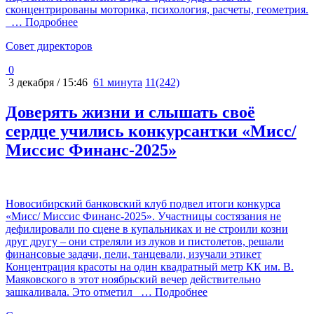
сконцентрированы моторика, психология, расчеты, геометрия.
… Подробнее
Cовет директоров
0
3 декабря / 15:46
61 минута
11(242)
Доверять жизни и слышать своё
сердце учились конкурсантки «Мисс/
Миссис Финанс-2025»
Новосибирский банковский клуб подвел итоги конкурса
«Мисс/ Миссис Финанс-2025». Участницы состязания не
дефилировали по сцене в купальниках и не строили козни
друг другу – они стреляли из луков и пистолетов, решали
финансовые задачи, пели, танцевали, изучали этикет
Концентрация красоты на один квадратный метр КК им. В.
Маяковского в этот ноябрьский вечер действительно
зашкаливала. Это отметил
… Подробнее