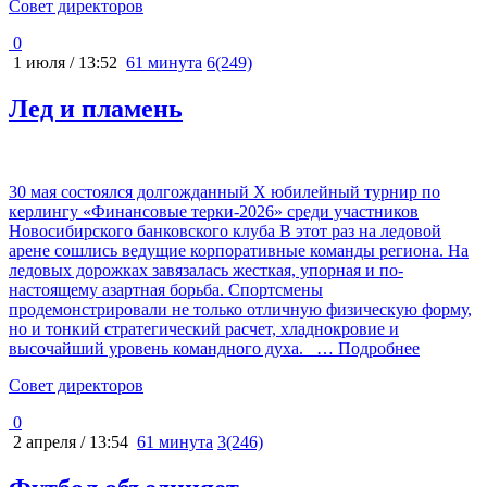
Cовет директоров
0
1 июля / 13:52
61 минута
6(249)
Лед и пламень
30 мая состоялся долгожданный Х юбилейный турнир по
керлингу «Финансовые терки-2026» среди участников
Новосибирского банковского клуба В этот раз на ледовой
арене сошлись ведущие корпоративные команды региона. На
ледовых дорожках завязалась жесткая, упорная и по-
настоящему азартная борьба. Спортсмены
продемонстрировали не только отличную физическую форму,
но и тонкий стратегический расчет, хладнокровие и
высочайший уровень командного духа.
… Подробнее
Cовет директоров
0
2 апреля / 13:54
61 минута
3(246)