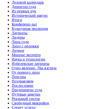
Деловой календарь
Директор года
Из первых рук
Исторический ракурс
Итоги
Конференц-зал
Культурная эволюция
Лауреаты
Лидеры
Лица года
Лицо с обложки
Личное
Мнение эксперта
Наука и технологии
Нобелевские лауреаты
Одно явление. Два взгляда
От первого лица
Персона
Поздравляем
Послесловие
Предприятие года
Путевые заметки
Реальный сектор
Свободный микрофон
Секрет успеха