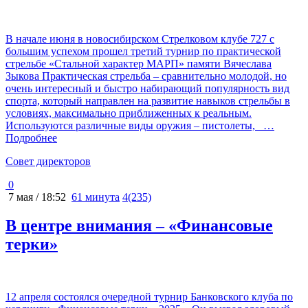
В начале июня в новосибирском Стрелковом клубе 727 с
большим успехом прошел третий турнир по практической
стрельбе «Стальной характер МАРП» памяти Вячеслава
Зыкова Практическая стрельба – сравнительно молодой, но
очень интересный и быстро набирающий популярность вид
спорта, который направлен на развитие навыков стрельбы в
условиях, максимально приближенных к реальным.
Используются различные виды оружия – пистолеты,
…
Подробнее
Cовет директоров
0
7 мая / 18:52
61 минута
4(235)
В центре внимания – «Финансовые
терки»
12 апреля состоялся очередной турнир Банковского клуба по