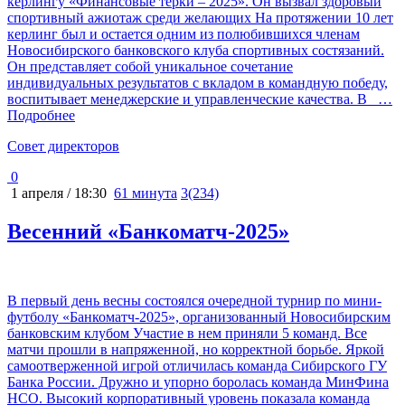
керлингу «Финансовые терки – 2025». Он вызвал здоровый
спортивный ажиотаж среди желающих На протяжении 10 лет
керлинг был и остается одним из полюбившихся членам
Новосибирского банковского клуба спортивных состязаний.
Он представляет собой уникальное сочетание
индивидуальных результатов с вкладом в командную победу,
воспитывает менеджерские и управленческие качества. В
…
Подробнее
Cовет директоров
0
1 апреля / 18:30
61 минута
3(234)
Весенний «Банкоматч-2025»
В первый день весны состоялся очередной турнир по мини-
футболу «Банкоматч-2025», организованный Новосибирским
банковским клубом Участие в нем приняли 5 команд. Все
матчи прошли в напряженной, но корректной борьбе. Яркой
самоотверженной игрой отличилась команда Сибирского ГУ
Банка России. Дружно и упорно боролась команда МинФина
НСО. Высокий корпоративный уровень показала команда