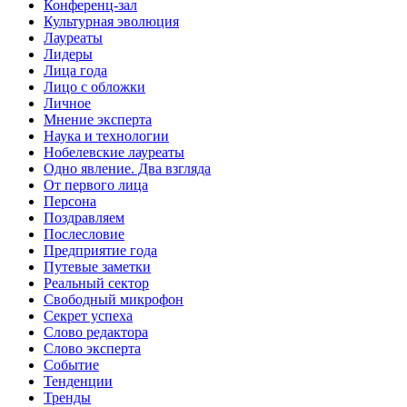
Конференц-зал
Культурная эволюция
Лауреаты
Лидеры
Лица года
Лицо с обложки
Личное
Мнение эксперта
Наука и технологии
Нобелевские лауреаты
Одно явление. Два взгляда
От первого лица
Персона
Поздравляем
Послесловие
Предприятие года
Путевые заметки
Реальный сектор
Свободный микрофон
Секрет успеха
Слово редактора
Слово эксперта
Событие
Тенденции
Тренды