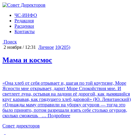
ЧС-ИНФО
Редакция
Расценки
Контакты
Поиск
2 ноября / 12:31
Личное
10(205)
Мама и космос
«Она хлеб от себя отрывает и, шагая по той крутизне, Море
Ясности мне открывает, дарит Море Спокойствия мне. И
светлеет луна, остывая на ладони её дорогой, как дымящийся
круг каравая, как грядущего хлеб даровой» (Ю. Левитанский)
«Однажды маму отправили на уборку огурцов — тогда это
было принято, потом разрешали взять себе столько огурцов,
сколько сможешь
… Подробнее
Cовет директоров