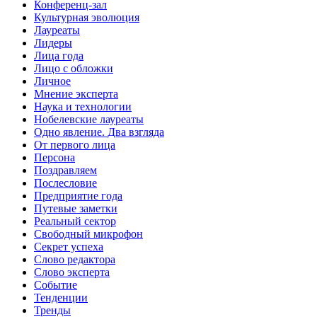
Конференц-зал
Культурная эволюция
Лауреаты
Лидеры
Лица года
Лицо с обложки
Личное
Мнение эксперта
Наука и технологии
Нобелевские лауреаты
Одно явление. Два взгляда
От первого лица
Персона
Поздравляем
Послесловие
Предприятие года
Путевые заметки
Реальный сектор
Свободный микрофон
Секрет успеха
Слово редактора
Слово эксперта
Событие
Тенденции
Тренды