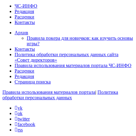
ЧС-ИНФО
Редакция
Расценки
Контакты
Архив
Правила покера для новичков: как изучить основы
игры?
Контакты
Политика обработки персональных данных сайта
«Совет директоров»
Правила использования материалов портала ЧС-ИНФО
Расценки
Редакция
Страница поиска
Правила использования материалов портала
|
Политика
обработки персональных данных
vk
ok
twitter
facebook
rss