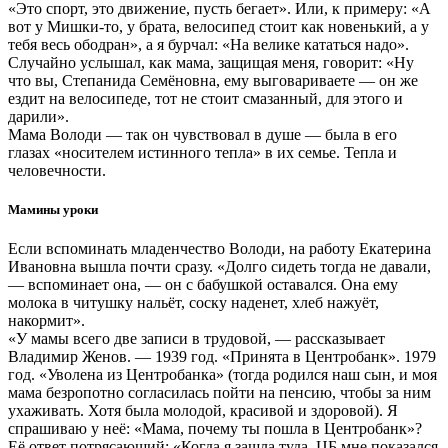
«Это спорт, это движение, пусть бегает». Или, к примеру: «А
вот у Мишки-то, у брата, велосипед стоит как новенький, а у
тебя весь ободран», а я бурчал: «На велике кататься надо».
Случайно услышал, как мама, защищая меня, говорит: «Ну
что вы, Степанида Семёновна, ему выговариваете — он же
ездит на велосипеде, тот не стоит смазанный, для этого и
дарили».
Мама Володи — так он чувствовал в душе — была в его
глазах «носителем истинного тепла» в их семье. Тепла и
человечности.
Мамины уроки
Если вспоминать младенчество Володи, на работу Екатерина
Ивановна вышла почти сразу. «Долго сидеть тогда не давали,
— вспоминает она, — он с бабушкой оставался. Она ему
молока в читушку нальёт, соску наденет, хлеб нажуёт,
накормит».
«У мамы всего две записи в трудовой, — рассказывает
Владимир Женов. — 1939 год. «Принята в Центробанк». 1979
год. «Уволена из Центробанка» (тогда родился наш сын, и моя
мама безропотно согласилась пойти на пенсию, чтобы за ним
ухаживать. Хотя была молодой, красивой и здоровой). Я
спрашиваю у неё: «Мама, почему ты пошла в Центробанк»?
Её ответ потрясающий: «Когда я зашла туда, ЦБ мне показался