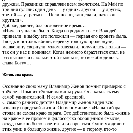
дружны. Праздники справляли всем околотком. На Май по
три дня гуляли: один день — у одних, другой — у других,
третий — у третьих… Пели песни, танцевали, патефон
крутили».
Доброе, давнее, благословенное время…
«Ничего у нас не было. Когда из роддома нас с Володей
привезли, в зыбку его положили — первая его кровать была.
Гвоздь в потолок вбили, верёвку толстую продёрнули,
мешковину свернули, узлом завязали, получилась люлька —
так он у нас и поднялся. Когда немного барахтаться стал, не
раз пытался из люльки этой вылезать, но всё обходилось,
слава Богу»…
Жизнь «на краю»
Осознанно свою маму Владимир Женов помнит примерно с
трёх лет. Помнит тёплые мамины руки. Она казалась ему
самой удивительной. И самой красивой.
С самого раннего детства Владимир Женов видел всю
изнанку городской жизни. Он вспоминает: «Наша хибара
стояла на самом краю оврага. Это действительно была «жизнь
на краю» в её прямом и философско-обобщённом смысле,
откуда можно было взлететь или сорваться. Одни уходили с
этих улиц в большую жизнь, другие — в тюрьму, кто-то