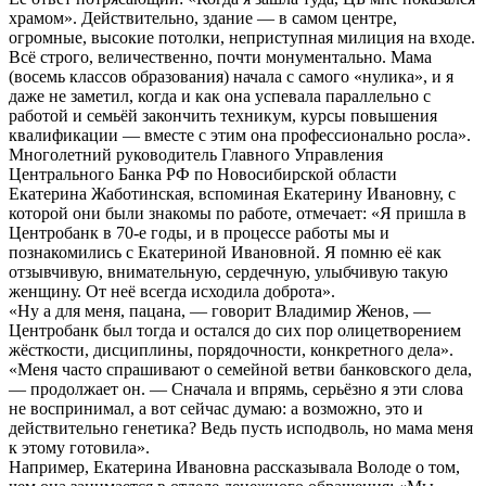
храмом». Действительно, здание — в самом центре,
огромные, высокие потолки, неприступная
милиция на входе.
Всё строго, величественно, почти монументально. Мама
(восемь классов образования) начала с самого «нулика», и я
даже не заметил, когда и как она успевала параллельно с
работой и семьёй закончить техникум, курсы повышения
квалификации — вместе с этим она профессионально росла».
Многолетний руководитель Главного Управления
Центрального Банка РФ по Новосибирской области
Екатерина Жаботинская, вспоминая Екатерину Ивановну, с
которой они были знакомы по работе, отмечает: «Я пришла в
Центробанк в 70-е годы, и в процессе работы мы и
познакомились с Екатериной Ивановной. Я помню её как
отзывчивую, внимательную, сердечную, улыбчивую такую
женщину. От неё всегда исходила доброта».
«Ну а для меня, пацана, — говорит Владимир Женов, —
Центробанк был тогда и остался до сих пор олицетворением
жёсткости, дисциплины, порядочности, конкретного дела».
«Меня часто спрашивают о семейной ветви банковского дела,
— продолжает он. — Сначала и впрямь, серьёзно я эти слова
не воспринимал, а вот сейчас думаю: а возможно, это и
действительно генетика? Ведь пусть исподволь, но мама меня
к этому готовила».
Например, Екатерина Ивановна рассказывала Володе о том,