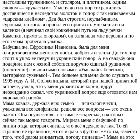
настоящим тружеником, и столяром, и плотником, одним
словом — «рукастым». У меня до сих пор сохранились
доставшиеся в наследство молоток и топор с так называемым
«царским клеймом». Дед был строгим, неулыбчивым,
суровым, но когда я просил его привязать мне коньки на
валенки (я начинал свой хоккейный путь на льду речки
Каменки, прямо за огородом), он затягивал мне веревки и по
его губам пробегала улыбка.
Бабушка же, Ефросинья Ивановна, была для меня
олицетворением женственности, доброты и тепла. До сих пор
стоит в ушах ее певучий украинский говор. А на свадьбу она
подарила нам с женой собственноручно сшитый рушничок
(полотенце) с вышитыми словами: «Умывайся беленько,
вытирайся сухенько!». Тем больнее для меня было слушать в
1995 году А. И. Солженицына, который при нашей приватной
встрече, узнав, что у меня украинские корни, вдруг
неожиданно сказал, что украинский вопрос еще отзовется нам
«кровавой раной».
Мама ковала, держала всю семью — психологически,
улаживала все конфликты, решала все вопросы — это очень
важно. Она осуществляла те самые «скрепы», о которых
сейчас так модно говорить. Мирила меня с бабушкой по
линии отца, которая считала, что всё я делаю не так. То ей
страшно не нравилось, что я играю в футбол: «Что ты, заместо
того, чтоб делом заниматься, погоду пинаешь»? Мама на это: