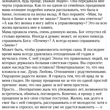
зазнавайся, будь проще, уважай людей». Она передавала мне
черты управленца. Как-то на одном из семейных праздников
мама излишне подробно начала рассказывать, что была в
банке, положила на внука вклад. Я был поражён: «Мам, ты
была в банке и ко мне не зашла»? Знаете, как она ответила?
«А как без звонка я могу зайти к управляющему»? Это на всю
жизнь врезалось мне в память.
Мама прожила очень, очень длинную жизнь. Бог отпустил ей
столько времени. Иногда я думаю: может, не нужно никогда
спрашивать Бога: «Почему»? А всегда нужно спрашивать:
«Зачем»?
Может быть, чтобы уравновесить потерю сына. В последнее
время мама всегда удивлялась отпущенным ей годам и
мучилась этим. С ней уходит Эпоха тех правильных людей, на
которых держалась большая советская страна. Вы спросите:
какое наследство она оставила? Нематериальное: то, что она
вложила в нас. Душу. Любовь. Отношения с родственниками.
Ощущение радости жизни. Я горжусь тем, что ей вряд ли за
меня стыдно. Не прошу прощения ни за что по одной простой
причине: знаю, что она давно за всё меня простила.
Просто… Неотвратимо жаль тех убежавших лет, возможности
встретиться, обняться, поговорить. Конечно, я прошу у неё
прощения за все свои глупые поступки. Жалею, как долго я
смог бы с ней говорить, расспрашивать о её молодости: хотя о
многом и спросил, но многое уже не удастся выяснить — о