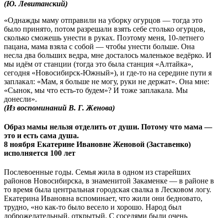
(Ю. Левитанский)
«Однажды маму отправили на уборку огурцов — тогда это
было принято, потом разрешали взять себе столько огурцов,
сколько сможешь унести в руках. Поэтому меня, 10-летнего
пацана, мама взяла с собой — чтобы унести больше. Она
несла два больших ведра, мне досталось маленькое ведёрко. И
мы идём от станции (тогда это была станция «Алтайка»,
сегодня «Новосибирск-Южный»), и где-то на середине пути я
заплакал: «Мам, я больше не могу, руки не держат». Она мне:
«Сынок, мы что есть-то будем»? И тоже заплакала. Мы
донесли».
(Из воспоминаний В. Г. Женова)
Образ мамы нельзя отделить от души. Потому что мама —
это и есть сама душа.
8 ноября Екатерине Ивановне Женовой (Заставенко)
исполняется 100 лет
Послевоенные годы. Семья жила в одном из старейших
районов Новосибирска, в знаменитой Закаменке — в районе в
то время была центральная городская свалка в Лесковом логу.
Екатерина Ивановна вспоминает, что жили они бедновато,
трудно, «но как-то было весело и хорошо. Народ был
доброжелательный, открытый. С соседями были очень