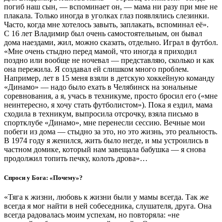
погиб наш сын, — вспоминает он, — мама ни разу при мне не
плакала. Только иногда в уголках глаз появлялись слезинки.
Часто, когда мне хотелось завыть, заплакать, вспоминал её».
С 16 лет Владимир был очень самостоятельным, он бывал
дома наездами, жил, можно сказать, отдельно. Играл в футбол.
«Мне очень стыдно перед мамой, что иногда я приходил
поздно или вообще не ночевал — представляю, сколько и как
она пережила. Я создавал ей слишком много проблем.
Например, лет в 15 меня взяли в детскую хоккейную команду
«Динамо» — надо было ехать в Челябинск на зональные
соревнования, а я, учась в техникуме, просто бросил его («мне
неинтересно, я хочу стать футболистом»). Пока я ездил, мама
сходила в техникум, выпросила отсрочку, взяла письмо в
спортклубе «Динамо», мне перенесли сессию. Вечные мои
побеги из дома — стыдно за это, но это жизнь, это реальность.
В 1974 году я женился, жить было негде, и мы устроились в
частном домике, который нам завещала бабушка — я снова
продолжил топить печку, колоть дрова»…
Спроси у Бога: «Почему»?
«Тяга к жизни, любовь к жизни были у мамы всегда. Так же
всегда я мог найти в ней собеседника, слушателя, друга. Она
всегда радовалась моим успехам, но повторяла: «не