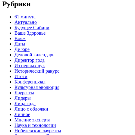
Рубрики
61 минута
Актуально
Будущее Сибири
Ваше Здоровье
Вояж
Даты
Де-юре
Деловой календарь
Директор года
Из первых рук
Исторический ракурс
Итоги
Конференц-зал
Культурная эволюция
Лауреаты
Лидеры
Лица года
Лицо с обложки
Личное
Мнение эксперта
Наука и технологии
Нобелевские лауреаты