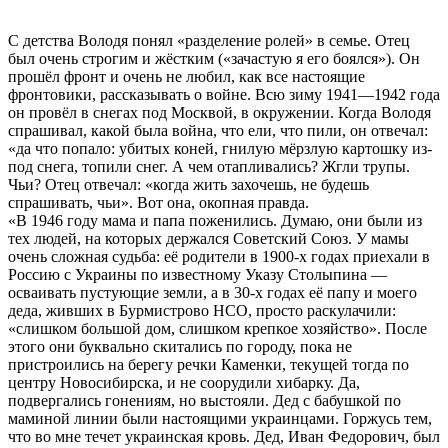
С детства Володя понял «разделение ролей» в семье. Отец
был очень строгим и жёстким («зачастую я его боялся»). Он
прошёл фронт и очень не любил, как все настоящие
фронтовики, рассказывать о войне. Всю зиму 1941—1942 года
он провёл в снегах под Москвой, в окружении. Когда Володя
спрашивал, какой была война, что ели, что пили, он отвечал:
«да что попало: убитых коней, гнилую мёрзлую картошку из-
под снега, топили снег. А чем отапливались? Жгли трупы.
Чьи? Отец отвечал: «когда жить захочешь, не будешь
спрашивать, чьи». Вот она, окопная правда.
«В 1946 году мама и папа поженились. Думаю, они были из
тех людей, на которых держался Советский Союз. У мамы
очень сложная судьба: её родители в 1900-х годах приехали в
Россию с Украины по известному Указу Столыпина —
осваивать пустующие земли, а в 30-х годах её папу и моего
деда, живших в Бурмистрово НСО, просто раскулачили:
«слишком большой дом, слишком крепкое хозяйство». После
этого они буквально скитались по городу, пока не
пристроились на берегу речки Каменки, текущей тогда по
центру Новосибирска, и не соорудили хибарку. Да,
подвергались гонениям, но выстояли. Дед с бабушкой по
маминой линии были настоящими украинцами. Горжусь
тем,
что во мне течет украинская кровь. Дед, Иван Федорович, был