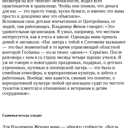
несмотря на все «вопли» безопасности, водил всех
практикантов в хранилище. Чтобы они поняли, что деньги
для нас — это просто товар, куски бумаги, и именно это мама
просто и доходчиво мне это объясняла».
Вспоминая свои детские впечатления от Центробанка, от
людей, там работающих, Владимир Женов говорит: «Это
удивительная организация. Я узнал, например, что местком
интересуется, как я учусь в школе. Однажды мама пришла
домой и заплакала: «Нас завтра с тобой к Сентякову вызывают
— это был знаменитый в то время управляющий областной
конторой Госбанка — из-за твоих «двоек»». Серьёзно. После
разговора с ним я со страху месяца четыре хорошо учился. Я
уж не говорю о новогодних праздниках, подарках, о детских
утренниках, путевках в пионерский лагерь — это была и
семейная атмосфера, и корпоративная культура, и забота о
работниках. Вообще, мне кажется, сжимая это понятие, о
корпоративной культуре любой организации судят по чистоте
туалетов (смеется) и отношению к ветеранам и детям
сотрудников».
Сыновья всегда уходят
Для Владимира Женова мама — образец стойкости. «Когда