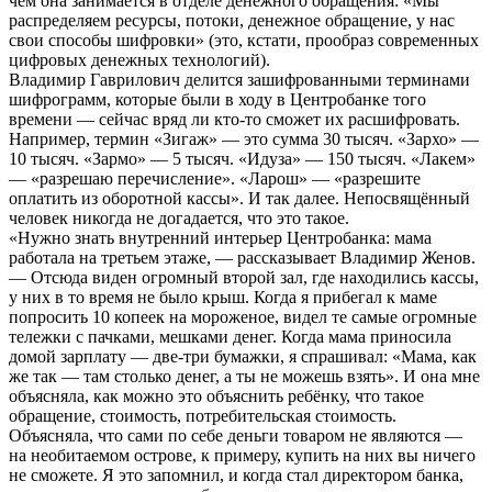
чем она занимается в отделе денежного обращения: «Мы
распределяем ресурсы, потоки, денежное обращение, у нас
свои способы шифровки» (это, кстати, прообраз современных
цифровых денежных технологий).
Владимир Гаврилович делится зашифрованными терминами
шифрограмм, которые были в ходу в Центробанке того
времени — сейчас вряд ли кто-то сможет их расшифровать.
Например, термин «Зигаж» — это сумма 30 тысяч. «Зархо» —
10 тысяч. «Зармо» — 5 тысяч. «Идуза» — 150 тысяч. «Лакем»
— «разрешаю перечисление». «Ларош» — «разрешите
оплатить из оборотной кассы». И так далее. Непосвящённый
человек никогда не догадается, что это такое.
«Нужно знать внутренний интерьер Центробанка: мама
работала на третьем этаже, — рассказывает Владимир Женов.
— Отсюда виден огромный второй зал, где находились кассы,
у них в то время не было крыш. Когда я прибегал к маме
попросить 10 копеек на мороженое, видел те самые огромные
тележки с пачками, мешками денег. Когда мама приносила
домой зарплату — две-три бумажки, я спрашивал: «Мама, как
же так — там столько денег, а ты не можешь взять». И она мне
объясняла, как можно это объяснить ребёнку, что такое
обращение, стоимость, потребительская стоимость.
Объясняла, что сами по себе деньги товаром не являются —
на необитаемом острове, к примеру, купить на них вы ничего
не сможете. Я это запомнил, и когда стал директором банка,