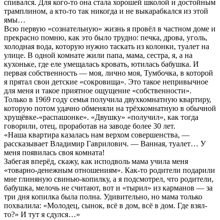
спивался. Для кого-то она стала хорошей школой и достойным
трамплином, а кто-то так никогда и не выкарабкался из этой
ямы…
Всю первую «сознательную» жизнь я провёл в частном доме и
прекрасно помню, как это было трудно: печка, дрова, уголь,
холодная вода, которую нужно таскать из колонки, туалет на
улице. В одной комнате жили папа, мама, сестра, я, а на
кухоньке, где еле умещалась кровать, ютилась бабушка. И
первая собственность — моя, лично моя, Тумбочка, в которой
я прятал свои детские «сокровища». Это такое непривычное
для меня и такое приятное ощущение «собственности».
Только в 1969 году семья получила двухкомнатную квартиру,
которую потом удачно обменяли на трёхкомнатную в обычной
хрущёвке-«распашонке». «Двушку» «получил», как тогда
говорили, отец, проработав на заводе более 30 лет.
«Наша квартира казалась нам верхом совершенства, —
рассказывает Владимир Гаврилович. — Ванная, туалет… У
меня появилась своя комната!
Забегая вперёд, скажу, как исподволь мама учила меня
«товарно-денежным отношениям». Как-то родители подарили
мне глиняную свинью-копилку, а я подсмотрел, что родители,
бабушка, мелочь не считают, вот и «тырил» из карманов — за
три дня копилка была полна. Удивительно, но мама только
похвалила: «Молодец, сынок, всё в дом, всё в дом. Где взял-
то?» И тут я сдулся…»