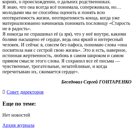
корнях, о происхождении, о дальних родственниках.
Я знаю, что она всегда всё понимала, сопереживала, но…
молодыми мы не способны оценить и понять всю
неотвратимость жизни, неотвратимость конца, когда уже
материализованно начинаешь понимать пословицу «Старость
не в радость».
Я никогда не спрашивал её (а зря), что у неё внутри, какими
болями насыщено её сердце, ведь она яркий и интересный
человек. И сейчас я, совсем без пафоса, понимаю слова «она
посвятила нам с сестрой свою жизнь». Это и есть, наверное,
истинная жертвенность, любовь в самом широком и самом
прямом смысле этого слова. Я сохранил все её письма —
чувственные, трогательные, незатейливые, и когда
перечитываю их, сжимается сердце».
Беседовал Сергей ГОНТАРЕНКО
Cовет директоров
Еще по теме:
Нет новостей
Архив журнала