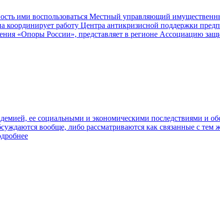
ность ими воспользоваться Местный управляющий имущественн
на координирует работу Центра антикризисной поддержки предп
ления «Опоры России», представляет в регионе Ассоциацию защ
демией, ее социальными и экономическими последствиями и обс
бсуждаются вообще, либо рассматриваются как связанные с тем 
дробнее