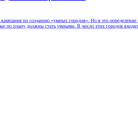
х кампания по созданию «умных городов». Но в это определени
ые по плану должны стать умными. В число этих городов входит 