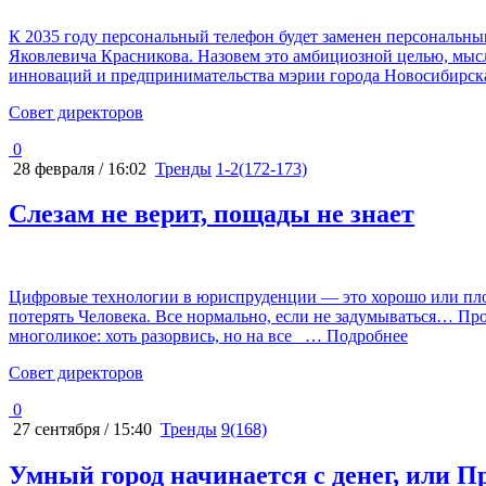
К 2035 году персональный телефон будет заменен персональным
Яковлевича Красникова. Назовем это амбициозной целью, мысл
инноваций и предпринимательства мэрии города Новосибирс
Cовет директоров
0
28 февраля / 16:02
Тренды
1-2(172-173)
Слезам не верит, пощады не знает
Цифровые технологии в юриспруденции — это хорошо или плох
потерять Человека. Все нормально, если не задумываться… Пр
многоликое: хоть разорвись, но на все
… Подробнее
Cовет директоров
0
27 сентября / 15:40
Тренды
9(168)
Умный город начинается с денег, или 