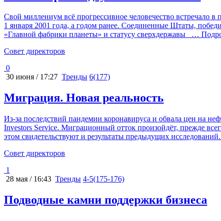
Свой миллениум всё прогрессивное человечество встречало в 
1 января 2001 года, а годом ранее. Соединенные Штаты, побе
«Главной фабрики планеты» и статусу сверхдержавы
… Подро
Cовет директоров
0
30 июня / 17:27
Тренды
6(177)
Миграция. Новая реальность
Из-за последствий пандемии коронавируса и обвала цен на не
Investors Service. Миграционный отток произойдёт, прежде вс
этом свидетельствуют и результаты предыдущих исследований.
Cовет директоров
1
28 мая / 16:43
Тренды
4-5(175-176)
Подводные камни поддержки бизнеса