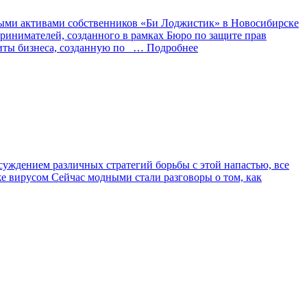
ыми активами собственников «Би Лоджистик» в Новосибирске
ринимателей, созданного в рамках Бюро по защите прав
иты бизнеса, созданную по
… Подробнее
уждением различных стратегий борьбы с этой напастью, все
же вирусом Сейчас модными стали разговоры о том, как