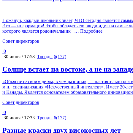
Пожалуй, каждый школьник знает, ЧТО сегодня является самым
Это — информация! Чтобы обладать ею, люди идут на самые х
которого является родоначальник
… Подробнее
Cовет директоров
0
30 июня / 17:58
Тренды
6(177)
Солнце встает на востоке, а не на запад
«Объясните своим детям, в чем разница», — настоятельно ре
м.н., специализация «Искусственный интеллект». Имеет 20-л
и Канады. Является основателем образовательного инновацио
Cовет директоров
0
30 июня / 17:33
Тренды
6(177)
Разные краски двух високосных лет