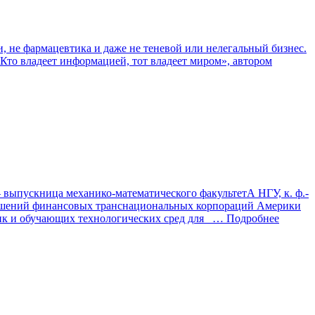
, не фармацевтика и даже не теневой или нелегальный бизнес.
то владеет информацией, тот владеет миром», автором
выпускница механико-математического факультетА НГУ, к. ф.-
-решений финансовых транснациональных корпораций Америки
ик и обучающих технологических сред для
… Подробнее