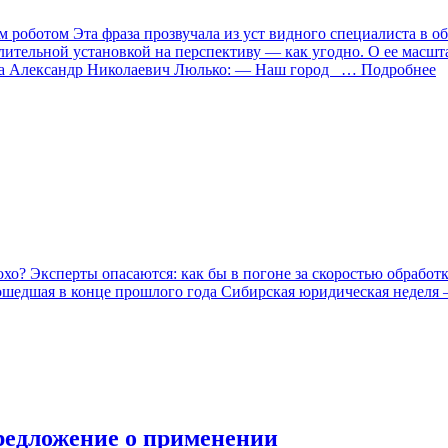
 роботом Эта фраза прозвучала из уст видного специалиста в о
ительной установкой на перспективу — как угодно. О ее масшт
ка Александр Николаевич Люлько: — Наш город
… Подробнее
о? Эксперты опасаются: как бы в погоне за скоростью обработ
ошедшая в конце прошлого года Сибирская юридическая неделя —
Предложение о применении