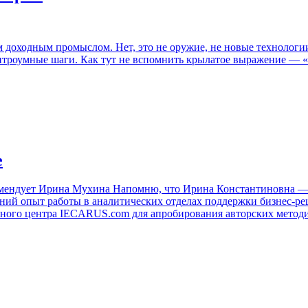
 доходным промыслом. Нет, это не оружие, не новые технологии
итроумные шаги. Как тут не вспомнить крылатое выражение — «К
е
комендует Ирина Мухина Напомню, что Ирина Константиновна — 
етний опыт работы в аналитических отделах поддержки бизнес
нного центра IECARUS.com для апробирования авторских метод