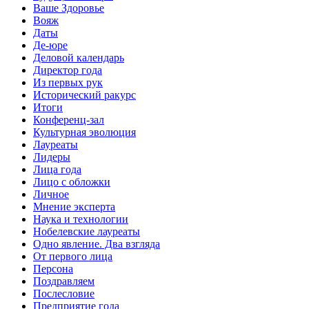
Ваше Здоровье
Вояж
Даты
Де-юре
Деловой календарь
Директор года
Из первых рук
Исторический ракурс
Итоги
Конференц-зал
Культурная эволюция
Лауреаты
Лидеры
Лица года
Лицо с обложки
Личное
Мнение эксперта
Наука и технологии
Нобелевские лауреаты
Одно явление. Два взгляда
От первого лица
Персона
Поздравляем
Послесловие
Предприятие года