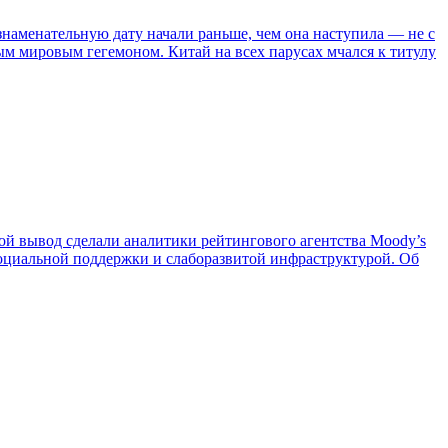
знаменательную дату начали раньше, чем она наступила — не с
ым мировым гегемоном. Китай на всех парусах мчался к титулу
кой вывод сделали аналитики рейтингового агентства Moody’s
 социальной поддержки и слаборазвитой инфраструктурой. Об