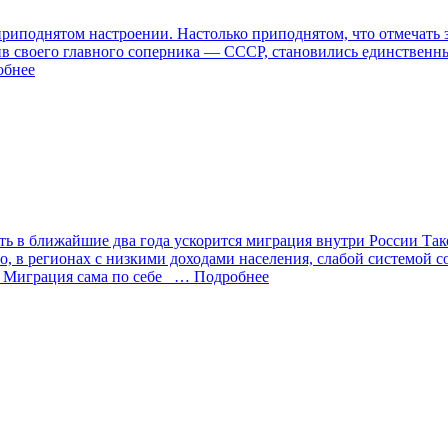
приподнятом настроении. Настолько приподнятом, что отмечать 
див своего главного соперника — СССР, становились единственн
бнее
фть в ближайшие два года ускорится миграция внутри России Та
его, в регионах с низкими доходами населения, слабой системой
 Миграция сама по себе
… Подробнее