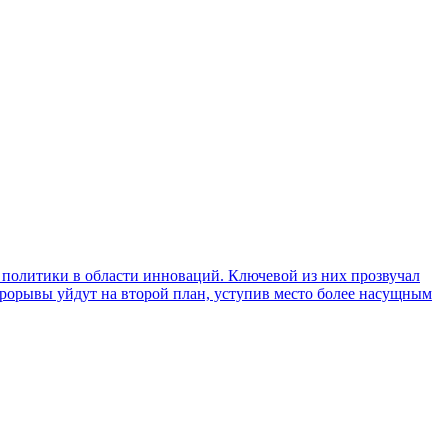
политики в области инноваций. Ключевой из них прозвучал
прорывы уйдут на второй план, уступив место более насущным