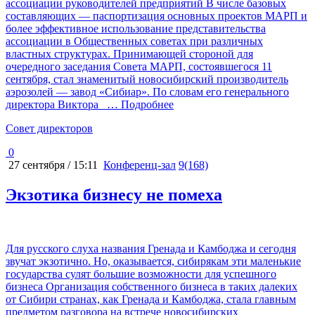
ассоциации руководителей предприятий В числе базовых
составляющих — паспортизация основных проектов МАРП и
более эффективное использование представительства
ассоциации в Общественных советах при различных
властных структурах. Принимающей стороной для
очередного заседания Совета МАРП, состоявшегося 11
сентября, стал знаменитый новосибирский производитель
аэрозолей — завод «Сибиар». По словам его генерального
директора Виктора
… Подробнее
Cовет директоров
0
27 сентября / 15:11
Конференц-зал
9(168)
Экзотика бизнесу не помеха
Для русского слуха названия Гренада и Камбоджа и сегодня
звучат экзотично. Но, оказывается, сибирякам эти маленькие
государства сулят большие возможности для успешного
бизнеса Организация собственного бизнеса в таких далеких
от Сибири странах, как Гренада и Камбоджа, стала главным
предметом разговора на встрече новосибирских