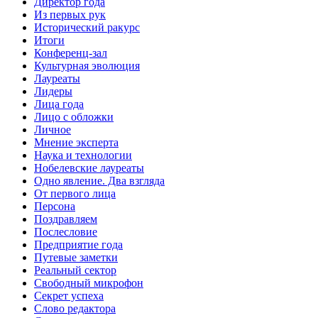
Директор года
Из первых рук
Исторический ракурс
Итоги
Конференц-зал
Культурная эволюция
Лауреаты
Лидеры
Лица года
Лицо с обложки
Личное
Мнение эксперта
Наука и технологии
Нобелевские лауреаты
Одно явление. Два взгляда
От первого лица
Персона
Поздравляем
Послесловие
Предприятие года
Путевые заметки
Реальный сектор
Свободный микрофон
Секрет успеха
Слово редактора