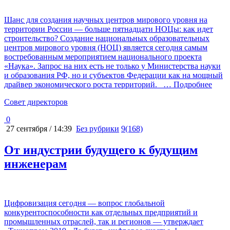
Шанс для создания научных центров мирового уровня на
территории России — больше пятнадцати НОЦы: как идет
строительство? Создание национальных образовательных
центров мирового уровня (НОЦ) является сегодня самым
востребованным мероприятием национального проекта
«Наука». Запрос на них есть не только у Министерства науки
и образования РФ, но и субъектов Федерации как на мощный
драйвер экономического роста территорий.
… Подробнее
Cовет директоров
0
27 сентября / 14:39
Без рубрики
9(168)
От индустрии будущего к будущим
инженерам
Цифровизация сегодня — вопрос глобальной
конкурентоспособности как отдельных предприятий и
промышленных отраслей, так и регионов — утверждает