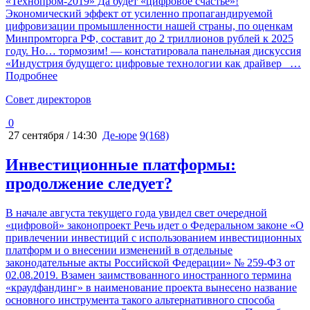
«Технопром-2019» Да будет «цифровое счастье»!
Экономический эффект от усиленно пропагандируемой
цифровизации промышленности нашей страны, по оценкам
Минпромторга РФ, составит до 2 триллионов рублей к 2025
году. Но… тормозим! — констатировала панельная дискуссия
«Индустрия будущего: цифровые технологии как драйвер
…
Подробнее
Cовет директоров
0
27 сентября / 14:30
Де-юре
9(168)
Инвестиционные платформы:
продолжение следует?
В начале августа текущего года увидел свет очередной
«цифровой» законопроект Речь идет о Федеральном законе «О
привлечении инвестиций с использованием инвестиционных
платформ и о внесении изменений в отдельные
законодательные акты Российской Федерации» № 259-ФЗ от
02.08.2019. Взамен заимствованного иностранного термина
«краудфандинг» в наименование проекта вынесено название
основного инструмента такого альтернативного способа