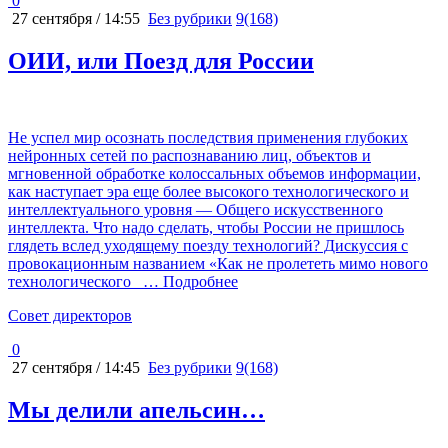
0
27 сентября / 14:55
Без рубрики
9(168)
ОИИ, или Поезд для России
Не успел мир осознать последствия применения глубоких
нейронных сетей по распознаванию лиц, объектов и
мгновенной обработке колоссальных объемов информации,
как наступает эра еще более высокого технологического и
интеллектуального уровня — Общего искусственного
интеллекта. Что надо сделать, чтобы России не пришлось
глядеть вслед уходящему поезду технологий? Дискуссия с
провокационным названием «Как не пролететь мимо нового
технологического
… Подробнее
Cовет директоров
0
27 сентября / 14:45
Без рубрики
9(168)
Мы делили апельсин…