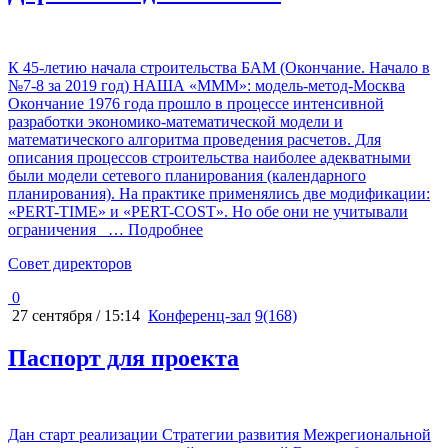
К 45-летию начала строительства БАМ (Окончание. Начало в
№7-8 за 2019 год) НАША «МММ»: модель-метод-Москва
Окончание 1976 года прошло в процессе интенсивной
разработки экономико-математической модели и
математического алгоритма проведения расчетов. Для
описания процессов строительства наиболее адекватными
были модели сетевого планирования (календарного
планирования). На практике применялись две модификации:
«PERT-TIME» и «PERT-COST». Но обе они не учитывали
ограничения
… Подробнее
Cовет директоров
0
27 сентября / 15:14
Конференц-зал
9(168)
Паспорт для проекта
Дан старт реализации Стратегии развития Межрегиональной