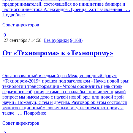
предпринимателей, состоявшейся по инициативе банкира и
частного инвестора Александра Лубенца. Хотя заявленная
…
Подробнее
Cовет директоров
0
27 сентября / 14:58
Без рубрики
9(168)
От «Технопрома» к «Технопрому»
Организованный в седьмой раз Международный форум
«Технопром-2019» прошел под заголовком «Наука новой эры:
технологии трансформации» Чтобы обозначить цель столь
серьезного собрания, с самого начала был поставлен прямой
вопрос: мы имеем дело с наукой новой эры или новой эрой
науки? Пожалуй, с тем и другим. Разговор об этом состоялся
«многосекционный», логичным вступлением к которому, а
также
… Подробнее
Cовет директоров