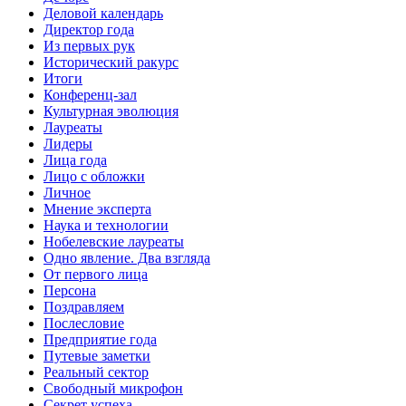
Деловой календарь
Директор года
Из первых рук
Исторический ракурс
Итоги
Конференц-зал
Культурная эволюция
Лауреаты
Лидеры
Лица года
Лицо с обложки
Личное
Мнение эксперта
Наука и технологии
Нобелевские лауреаты
Одно явление. Два взгляда
От первого лица
Персона
Поздравляем
Послесловие
Предприятие года
Путевые заметки
Реальный сектор
Свободный микрофон
Секрет успеха