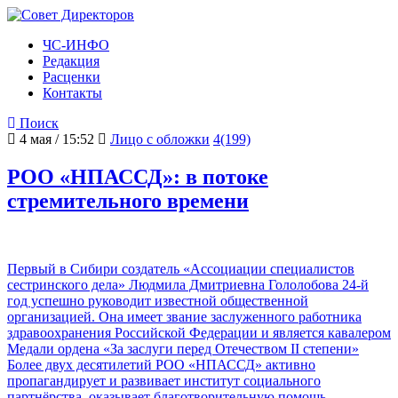
ЧС-ИНФО
Редакция
Расценки
Контакты
Поиск
4 мая / 15:52
Лицо с обложки
4(199)
РОО «НПАССД»: в потоке
стремительного времени
Первый в Сибири создатель «Ассоциации специалистов
сестринского дела» Людмила Дмитриевна Гололобова 24-й
год успешно руководит известной общественной
организацией. Она имеет звание заслуженного работника
здравоохранения Российской Федерации и является кавалером
Медали ордена «За заслуги перед Отечеством II степени»
Более двух десятилетий РОО «НПАССД» активно
пропагандирует и развивает институт социального
партнёрства, оказывает благотворительную помощь,