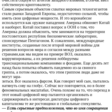
очистить социум от агентов западного влияния, а сейчас ввел
собственную криптовалюту.
Самым серьезным объектом схватки мировых техногигантов
стали рынки Западной Европы, недостаточно сильной, чтобы
иметь свои цифровые мощности. И это коронабесие
используется как оружие нападения: Америка обвиняет Китай
и наоборот. Китай поставил вопрос в ООН о том, что
Америка должна объяснить, чем занимаются на территории
постсоветских республик биохимические лаборатории,
спонсируемые Пентагоном. К сожалению, международные
институты, созданные после второй мировой войны для
решения вопросов мира и согласия между разными
странами,как мы видим на примере ВОЗ, оказались
коррумпированы, а их решения лоббируемы
транснациональными компаниями и фондами. Еще десять лет
назад была попытка объявить пандемию из-за свиного
гриппа, а потом оказалось, что этим гриппом люди даже не
могут зара-
зиться. Все оказалось фарсом. Как говорит мой сын, пытались
натянуть сову на глобус. Сейчас все повторяется, но в более
феноменальных масштабах. Очень похоже на то, что переход в
этот новый цифровой мир пытаются организовать и
сдирижировать в интересах диктатуры цифрового
капитализма те же ростовщики и глобальные спекулянты.
— Есть серьезные предположения, что во имя сокращения