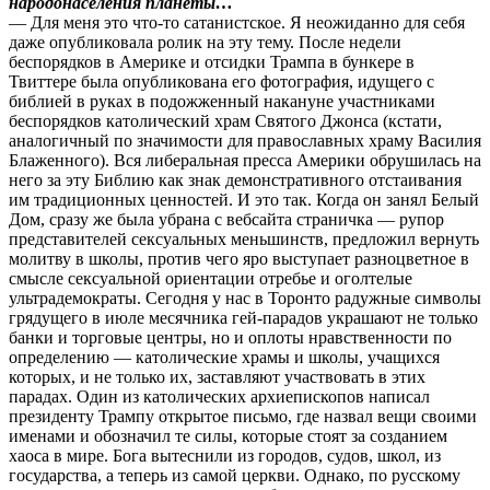
народонаселения планеты…
— Для меня это что-то сатанистское. Я неожиданно для себя
даже опубликовала ролик на эту тему. После недели
беспорядков в Америке и отсидки Трампа в бункере в
Твиттере была опубликована его фотография, идущего с
библией в руках в подожженный накануне участниками
беспорядков католический храм Святого Джонса (кстати,
аналогичный по значимости для православных храму Василия
Блаженного). Вся либеральная пресса Америки обрушилась на
него за эту Библию как знак демонстративного отстаивания
им традиционных ценностей. И это так. Когда он занял Белый
Дом, сразу же была убрана с вебсайта страничка — рупор
представителей сексуальных меньшинств, предложил вернуть
молитву в школы, против чего яро выступает разноцветное в
смысле сексуальной ориентации отребье и оголтелые
ультрадемократы. Сегодня у нас в Торонто радужные символы
грядущего в июле месячника гей-парадов украшают не только
банки и торговые центры, но и оплоты нравственности по
определению — католические храмы и школы, учащихся
которых, и не только их, заставляют участвовать в этих
парадах. Один из католических архиепископов написал
президенту Трампу открытое письмо, где назвал вещи своими
именами и обозначил те силы, которые стоят за созданием
хаоса в мире. Бога вытеснили из городов, судов, школ, из
государства, а теперь из самой церкви. Однако, по русскому