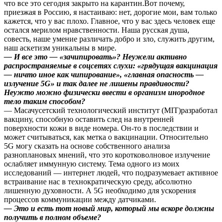
что все это сегодня закрыто на карантин.Вот почему,
приезжая в Россию, я настаиваю: нет, дорогие мои, вам только
кажется, что у вас плохо. Главное, что у вас здесь человек еще
остался мерилом нравственности. Наша русская душа,
совесть, наше умение различать добро и зло, служить другим,
наш аскетизм уникальны в мире.
— И все это — «зачипировать»? Неужели активно
распространяемые в соцсетях слухи: «грядущая вакцинация
— ничто иное как чипирование», «главная опасность —
излучение 5G» и так далее не лишены правдивости?
Неужто можно физически ввести в организм инородное
тело таким способом?
— Масачусетский технологический институт (МIТ)разработал
вакцину, способную оставить след на внутренней
поверхности кожи в виде номера. Он-то в последствии и
может считываться, как метка о вакцинации. Относительно
5G могу сказать на основе собственного анализа
разноплановых мнений, что это коротковолновое излучение
ослабляет иммунную систему. Тема одного из моих
исследований — интернет людей, что подразумевает активное
встраивание нас в технократическую среду, абсолютно
лишенную духовности. А 5G необходимо для ускорения
процессов коммуникации между датчиками.
— Это и есть тот новый мир, который мы вскоре должны
получить в полном объеме?