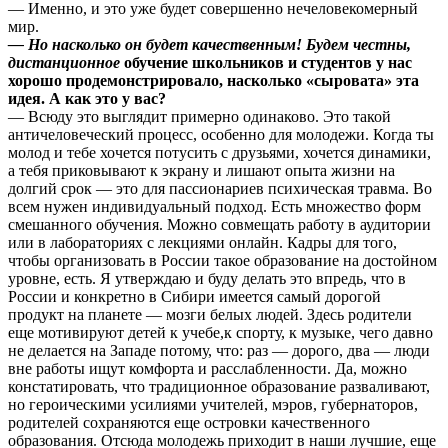
— Именно, и это уже будет совершенно нечеловекомерный
мир.
— Но насколько он будет качественным! Будем честны,
дистанционное
обучение школьников и студентов у нас
хорошо продемонстрировало, насколько «сыровата» эта
идея. А как это у вас?
— Всюду это выглядит примерно одинаково. Это такой
античеловеческий процесс, особенно для молодежи. Когда ты
молод и тебе хочется потусить с друзьями, хочется динамики,
а тебя приковывают к экрану и лишают опыта жизни на
долгий срок — это для пассионариев психическая травма. Во
всем нужен индивидуальный подход. Есть множество форм
смешанного обучения. Можно совмещать работу в аудитории
или в лабораториях с лекциями онлайн. Кадры для того,
чтобы организовать в России такое образование на достойном
уровне, есть. Я утверждаю и буду делать это впредь, что в
России и конкретно в Сибири имеется самый дорогой
продукт на планете — мозги белых людей. Здесь родители
еще мотивируют детей к учебе,к спорту, к музыке, чего давно
не делается на Западе потому, что: раз — дорого, два — люди
вне работы ищут комфорта и расслабленности. Да, можно
констатировать, что традиционное образование разваливают,
но героическими усилиями учителей, мэров, губернаторов,
родителей сохраняются еще островки качественного
образования. Отсюда молодежь приходит в наши лучшие, еще