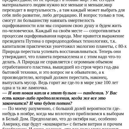
материального людям нужно все меньше и меньше,мир
переходит в виртуальность , а там каждый может выбрать для
себя либо развитие, либо деградацию. И вопрос только в том,
смогут ли большинству навязать омертвелость
оцифрованности или мы сохраним свою душу и будем жить
по-человечески. Каждый на своём месте — сопротивляться
процессам оцифровывания народа. Мне нравится выражение
президента Путина о природоподобных технологиях, т.к.
капитализм практически уничтожил экологию планеты, с 80-х
Природа перестала успевать восстанавливаться. Теперь они
утверждают, что планета перенаселена и с этим надо что-то
делать. А Природа не справляется с огромным объемом
отработанного пластика, вышедшей из строя через год-два
бытовой техники, и это вопрос не к обывателю, а к
производителю, который должен перестать, наконец,
выпускать мусор. Ведь горит же где-то в мире уже 100 лет
одна и та же лампочка.
— И вот новая капля в этот бульон — пандемия. У Вас
есть какие-либо предположения, когда же все это
закончится? И что будет потом?
— По моему разумению, с большой долей вероятности где-
нибудь в ноябре, когда мы вплотную приблизимся к выборам
в Белый Дом. Предполагаю, что до октября нас, особенно
Америку, еще будут «кошмарить» с битьем витрин и прочим