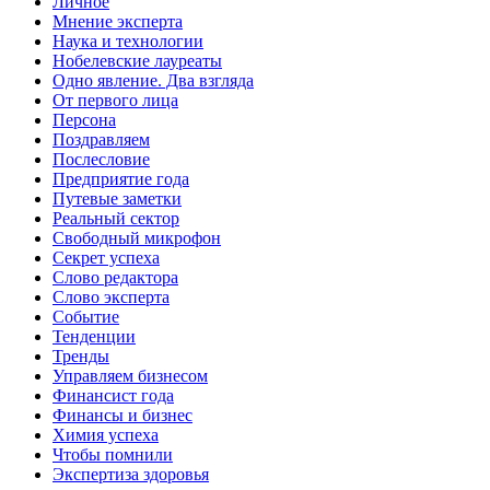
Личное
Мнение эксперта
Наука и технологии
Нобелевские лауреаты
Одно явление. Два взгляда
От первого лица
Персона
Поздравляем
Послесловие
Предприятие года
Путевые заметки
Реальный сектор
Свободный микрофон
Секрет успеха
Слово редактора
Слово эксперта
Событие
Тенденции
Тренды
Управляем бизнесом
Финансист года
Финансы и бизнес
Химия успеха
Чтобы помнили
Экспертиза здоровья