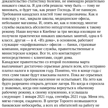
доказательство статистику болезни, не имеющую решительно
никакого смысла. Я для себя решила: чему быть — тому не
миновать, и будет так, как решит Господь. И не паникую.
Требования канадских властей тоже неоднозначны. Как и
повсюду у нас, закрыли школы, медицинские офисы,
небольшие магазины. И, опять же, как и повсюду, многие
службы оказались абсолютно неподготовленными к такому
режиму. Наши внучки в Квебеке за три месяца изоляции не
получили практически никаких школьных занятий, одна в 6
классе, другая — в 4. «Из дома», в основном, работают
служащие «оцифрованных» офисов — банки, страховые
компании, юридические службы, правительственные и
министерские клерки. Все те, кто контактирует
непосредственно с клиентами, сидят дома.
Канадское правительство со второй половины марта
выплачивает достаточно серьезные деньги всем, кто исправно
платил налоги в прошлом году. Понятно, что в конце года с
этих сумм также будут взысканы налоги. Пока же серьезных
финансовых проблем население не испытывает. На лето как
будто разрешено открыть детские лагеря. Но когда я спросила
у знакомых, когда они намерены вернуться к обычному
рабочему режиму, к своему изумлению, я услышала
следующее: 1 января 2021 года, сентябрь 2021 года. Меня это,
мягко говоря, озадачило. В центре Торонто возвышаются
банковские небоскребы, а всех их обитателей на работу не