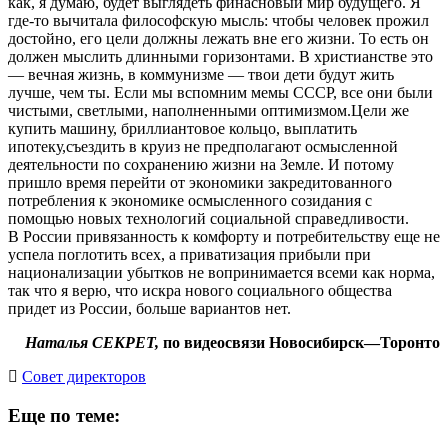
как, я думаю, будет выглядеть финасновый мир будущего. Я
где-то вычитала философскую мысль: чтобы человек прожил
достойно, его цели должны лежать вне его жизни. То есть он
должен мыслить длинными горизонтами. В христианстве это
— вечная жизнь, в коммунизме — твои дети будут жить
лучше, чем ты. Если мы вспомним мемы СССР, все они были
чистыми, светлыми, наполненными оптимизмом.Цели же
купить машину, бриллиантовое кольцо, выплатить
ипотеку,съездить в круиз не предполагают осмысленной
деятельности по сохранению жизни на Земле. И потому
пришло время перейти от экономики закредитованного
потребления к экономике осмысленного созидания с
помощью новых технологий социальной справедливости.
В России привязанность к комфорту и потребительству еще не
успела поглотить всех, а приватизация прибыли при
национализации убытков не вопринимается всеми как норма,
так что я верю, что искра нового социального общества
придет из России, больше вариантов нет.
Наталья СЕКРЕТ,
по видеосвязи Новосибирск—Торонто
Cовет директоров
Еще по теме: