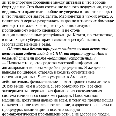
ли транспортное сообщение между штатами и что вообще
будет дальше. Это было состояние полного недоумения, когда
видишь, что правители вообще не уверены в том, что говорят
и что планируют завтра делать. Марионетки в чужих руках. А
позже вся Америка разделилась на два политических бомонда:
демократы в масках, которые неуклонно следуют
прописанному кем-то сценарию, и не столь
дисциплинированные республиканцы. Кстати, по статистике,
в штатах, где губернаторами являются республиканцы,
заболевших меньше в разы.
— Однако нам демонстрируют свидетельства огромного
количества гибели людей в США от коронавируса. Это в
большей степени тоже «картинки устрашения»?
— Начнем с того, что средства массовой информации
ангажированы во всем мире беспрецедентно. Я же делаю
выводы по цифрам, стараясь находить объективные
источники данных. Число умерших в Америке,
действительно, феноменальное — этот процент едва ли не в
20 раз выше, чем в России. Я это объясняю так: все свои
эксперименты американская финансовая спекулятивная
система начинает со своих же граждан. Плюс частная
медицина, доступная далеко не всем, к тому же предлагающая
не качественное комплексное лечение, а дорогие препараты и
процедуры, вакцинации и все, что выгодно
фармакологической промышленности, а не здоровью людей.