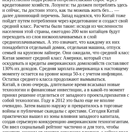
кредитование хозяйств. Лозунги: ты должен потреблять здесь
и сейчас, ты достоин этого, как ты можешь жить без… —
далее длиннющий перечень. Запад надеялся, что Китай тоже
пойдет путем потребления через кредитование и создаст свой
средний класс. Расчеты были такие: исходя из численности
населения этой страны, ежегодно 200 млн китайцев будут
переходить из слоя низкооплачиваемых в слой
среднеоплачиваемых. А это означает, что каждому их них
понадобится отдельный домик, отдельная машина, отпуск
семьей на круизном лайнере. Они ожидали, что средний класс
Китая заменит средний класс Америки, который стал
оскудевать и кредиты американских домохозяйств составляют
130% их доходов. Средняя зарплата американца к настоящему
моменту остается на уровне конца 50-х с учетом инфляции.
Остатки среднего класса продолжают вымываться.
Китай, в свою очередь, длительное время всасывал новые
технологии и финансовые инвестиции, а в какой-то момент
принял решение отделиться от западного проекта,прихватив с
собой технологии. Году в 2012 это было еще не вполне
очевидно. Затем вышло наружу и превратилось в торговые
войны и публичные скандалы с арестами. Сегодня Китай
практически вышел из зоны влияния западного капитала,
создав серьезную конкуренцию американским техногигантам.
Он ввел социальный рейтинг частично и для того, чтобы