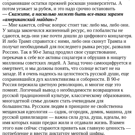
сохранившие остатки прежней роскоши университеты. А
потом уезжает за рубеж, и это надо срочно остановить
— Скажите, а насколько может быть все-таки заразен
«американский майдан»?
— Мне кажется, сейчас вопрос стоит так: либо мы, либо они.
У запада закончился жизненный ресурс, но глобалисты не
сдаются, ведь они уже почти дошли до цифрового концлагеря.
И либо Трамп справится с ними, либо они скинут Трампа и
получат необходимый для последнего рывка ресурс, развалив
Россию. Так в 90-е Запад продлил свое существование,
перекачав к себе все активы соцлагеря и обрушив в нищету
миллионы советских людей. А Запад точно самооцифруется и
омертвеет, и мы должны понять, что солнце встает не на
западе. И я очень надеюсь на целостность русской души, еще
сохранившийся дух коллективизма и соборности. В 90-е
Россия пережила цветную революцию, и многие еще это
помнят. Логичный вывод o необходимости возвращения к
русской традиционной культуре, классическому образованию,
многодетной семье должен стать очевидным для
большинства. Русским людям в принципе не свойственна
мещанская идеология — садик, огородик, домик, машина, для
русской цивилизации — важна сила духа, душа, идеалы, во
имя которых наши предки жили и отдавали жизнь. Взамен
этого нам сейчас стараются привить как главную ценность —
потребление и ввести диктатуру мертвой цифры.