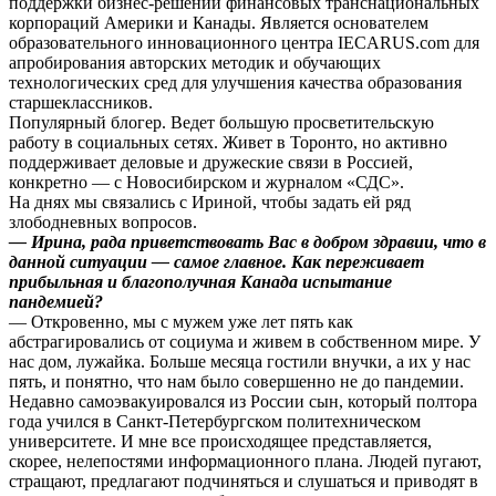
поддержки бизнес-решений финансовых транснациональных
корпораций Америки и Канады. Является основателем
образовательного инновационного центра IECARUS.com для
апробирования авторских методик и обучающих
технологических сред для улучшения качества образования
старшеклассников.
Популярный блогер. Ведет большую просветительскую
работу в социальных сетях. Живет в Торонто, но активно
поддерживает деловые и дружеские связи в Россией,
конкретно — с Новосибирском и журналом «СДС».
На днях мы связались с Ириной, чтобы задать ей ряд
злободневных вопросов.
— Ирина, рада приветствовать Вас в добром здравии, что в
данной ситуации — самое главное. Как переживает
прибыльная и благополучная Канада испытание
пандемией?
— Откровенно, мы с мужем уже лет пять как
абстрагировались от социума и живем в собственном мире. У
нас дом, лужайка. Больше месяца гостили внучки, а их у нас
пять, и понятно, что нам было совершенно не до пандемии.
Недавно самоэвакуировался из России сын, который полтора
года учился в Санкт-Петербургском политехническом
университете. И мне все происходящее представляется,
скорее, нелепостями информационного плана. Людей пугают,
стращают, предлагают подчиняться и слушаться и приводят в