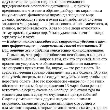
ждут в течение целого года из-за невозможности
придерживаться безопасной дистанции… И рискну
предположить, что таким образом разберут по кирпичикам
какую-то часть финансовой пирамиды западного мира.
Думаю, происходит перезагрузка всей глобальной системы
западного мироуклада — и финансового, и экономического, и,
главное, потребительского. Хотя многие люди относятся к
этому просто: ну, надо поработать удаленно, значит — надо,
зарплату же платят.
— Видимо, таким способом нас стараются убедить в том,
что цифровизация — современный способ выживания. У
Вас, конечно же, найдется множество контраргументов.
— С мыслью, что цифровое общество неизбежно, я как раз и
приезжала в Сибирь. Вопрос в том, как это случится. Я на сто
процентов уверена, что обьявленная глобальная пандемия —
это операция прикрытия. Да, вирус, — это реальность. Но
средства лечения гораздо серьезнее, чем сама болезнь. Это как
если у тебя мигрень, то не следует отрубать голову, чтобы она
перестала болеть. Нас это коронабесие «накрыло» при таких
обстоятельствах: мой день рождения 13 марта было решено
встретить на берегу океана во Флориде. Мы ехали туда на
машине два дня, и сразу же очутились в центре событий.
Сидели у американских друзей на диване и внимали
высокопоставленным растерянным лицам с огромного
плазменного
экрана, которые не могли точно сказать, закроют