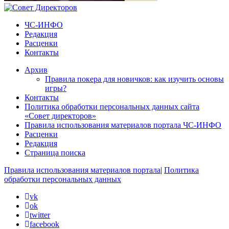
ЧС-ИНФО
Редакция
Расценки
Контакты
Архив
Правила покера для новичков: как изучить основы
игры?
Контакты
Политика обработки персональных данных сайта
«Совет директоров»
Правила использования материалов портала ЧС-ИНФО
Расценки
Редакция
Страница поиска
Правила использования материалов портала
|
Политика
обработки персональных данных
vk
ok
twitter
facebook