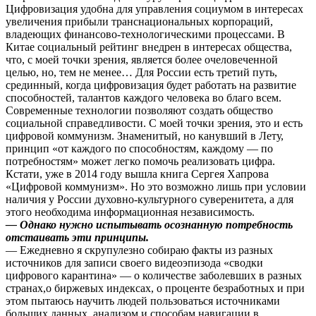
Цифровизация удобна для управления социумом в интересах
увеличения прибыли транснациональных корпораций,
владеющих финансово-технологическими процессами. В
Китае социальный рейтинг внедрен в интересах общества,
что, с моей точки зрения, является более очеловеченной
целью, но, тем не менее… Для России есть третий путь,
срединный, когда цифровизация будет работать на развитие
способностей, талантов каждого человека во благо всем.
Современные технологии позволяют создать общество
социальной справедливости. С моей точки зрения, это и есть
цифровой коммунизм. Знаменитый, но канувший в Лету,
принцип «от каждого по способностям, каждому — по
потребностям» может легко помочь реализовать цифра.
Кстати, уже в 2014 году вышла книга Сергея Хапрова
«Цифровой коммунизм». Но это возможно лишь при условии
наличия у России духовно-культурного суверенитета, а для
этого необходима информационная независимость.
— Однако нужно испытывать осознанную потребность
отстаивать эти принципы.
— Ежедневно я скрупулезно собираю факты из разных
источников для записи своего видеоэпизода «сводки
цифрового карантина» — о количестве заболевших в разных
странах,о биржевых индексах, о проценте безработных и при
этом пытаюсь научить людей пользоваться источниками
больших данных, анализом и способам навигации в