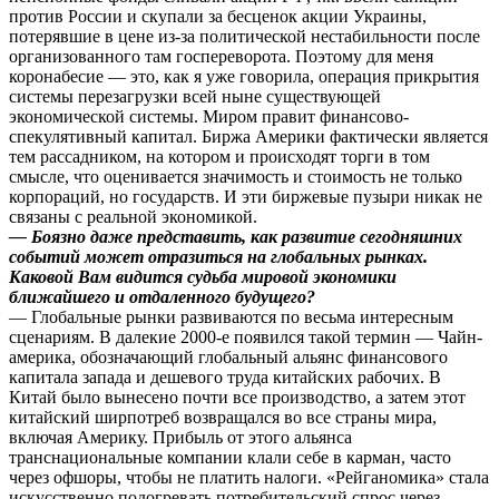
против России и скупали за бесценок акции Украины,
потерявшие в цене из-за политической нестабильности после
организованного там госпереворота. Поэтому для меня
коронабесие — это, как я уже говорила, операция прикрытия
системы перезагрузки всей ныне существующей
экономической системы. Миром правит финансово-
спекулятивный капитал. Биржа Америки фактически является
тем рассадником, на котором и происходят торги в том
смысле, что оценивается значимость и стоимость не только
корпораций, но государств. И эти биржевые пузыри никак не
связаны с реальной экономикой.
— Боязно даже представить, как развитие сегодняшних
событий может отразиться на глобальных рынках.
Каковой Вам видится судьба мировой экономики
ближайшего и отдаленного будущего?
— Глобальные рынки развиваются по весьма интересным
сценариям. В далекие 2000-е появился такой термин — Чайн-
америка, обозначающий глобальный альянс финансового
капитала запада и дешевого труда китайских рабочих. В
Китай было вынесено почти все производство, а затем этот
китайский ширпотреб возвращался во все страны мира,
включая Америку. Прибыль от этого альянса
транснациональные компании клали себе в карман, часто
через офшоры, чтобы не платить налоги. «Рейганомика» стала
искусственно подогревать потребительский спрос через