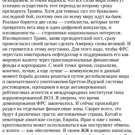
безобразием. И очень надеюсь, что все силы мира помогут
успешно осуществить этот переход ко второму сроку
президента Трампа. Хотя для темных сил это буквально
последний бой, поэтому они по всему миру идут ва-банк.
Реально борются две силы — глобалисты, которые хотят
превратить весь мир в один цифровой концлагерь, и
изоляционисты — сторонники национальных интересов.
Изоляционист Трамп, заняв президентский пост, сразу
провозгласил своей целью сделать Америку снова великой. И
он стремится к этому неустанно. Для этого надо, чтобы ФРС
перестало имитировать нефтедоллар и поддерживать его как
мировую валюту через транснациональные финансовые
фонды и корпорации. С моей точки зрения, социализм,
конечно, лучше, а еще лучше — коммунизм,но в данный
момент борьба должна решиться путем деглобализации мира
и окончательного уничтожения Бреттон-Вудской системы
ростовщиков, оценщиков в виде ангажированных
рейтинговых агентств и международных институтов типа
коррумпированной ВОЗ. Я уверена, что время
доминирования ФРС закончилось. И сейчас произойдет
раздел на отдельные финансовые зоны. Скорее всего, это
будут 4 различных траста: англоязычные страны, Китай и
некоторые азиатские соседи, Европа, Иран и иже с ними,
криптовалюта может использоваться как инструмент обмена,
а золото — как обеспечение. В своем ЖЖ я недавно написала,