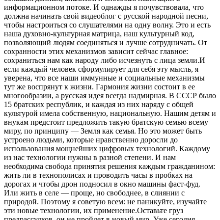
информационном потоке. И однажды я почувствовала, что
должна начинать свой видеоблог с русской народной песни,
чтобы настроиться со слушателями на одну волну. Это и есть
наша духовно-культурная матрица, наш культурный код,
позволяющий людям соединяться и лучше сотрудничать. От
сохранности этих механизмов зависит сейчас главное:
сохраниться нам как народу либо исчезнуть с лица земли.И
если каждый человек сформулирует для себя эту мысль, я
уверена, что все наши иммунные и социальные механизмы
тут же воспрянут к жизни. Гармония жизни состоит в ее
многообразии, а русская идея всегда надмирная. В СССР было
15 братских республик, и каждая из них наряду с общей
культурой имела собственную, национальную. Нашим детям и
внукам предстоит предложить такую братскую семью всему
миру, по принципу — Земля как семья. Но это может быть
устроено людьми, которые нравственно доросли до
использования мощнейших цифровых технологий. Каждому
из нас технологии нужны в разной степени. И нам
необходима свобода принятия решения каждым гражданином:
жить ли в технополисах и проводить часы в пробках на
дорогах и чтобы дрон подносил в окно машины фаст-фуд.
Или жить в селе — проще, но свободнее, в слиянии с
природой. Поэтому я советую всем: не паникуйте, изучайте
эти новые технологии, их применение.Оставьте груз
предрассудков, он не пройдет в новый мир. Уже сегодня