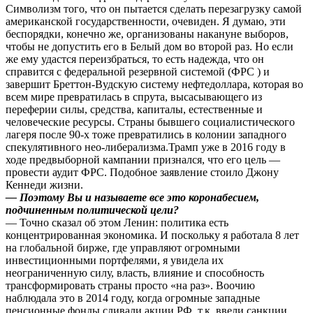
Символизм того, что он пытается сделать перезагрузку самой
американской государственности, очевиден. Я думаю, эти
беспорядки, конечно же, организованы накануне выборов,
чтобы не допустить его в Белый дом во второй раз. Но если
же ему удастся переизбраться, то есть надежда, что он
справится с федеральной резервной системой (ФРС ) и
завершит Бреттон-Вудскую систему нефтедоллара, которая во
всем мире превратилась в спрута, высасывающего из
переферии силы, средства, капиталы, естественные и
человеческие ресурсы. Страны бывшего социалистического
лагеря после 90-х тоже превратились в колонии западного
спекулятивного нео-либерализма.Трамп уже в 2016 году в
ходе предвыборной кампании признался, что его цель —
провести аудит ФРС. Подобное заявление стоило Джону
Кеннеди жизни.
— Поэтому Вы и называете все это коронабесием,
подчиненным политической цели?
— Точно сказал об этом Ленин: политика есть
концентрированная экономика. И поскольку я работала 8 лет
на глобальной бирже, где управляют огромными
инвестиционными портфелями, я увидела их
неограниченную силу, власть, влияние и способность
трансформировать страны просто «на раз». Воочию
наблюдала это в 2014 году, когда огромные западные
пенсионные фонды сливали акции РФ, т.к. ввели санкции