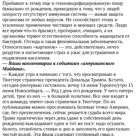
Прибавьте к этому еще и генномодифицированную пищу
буквально от рождения, приведшую к тому, что у людей
попросту отсутствует иммунная система — живая защита
организма от любых вирусов. Не способствует этому и
усиленное применение чистящих и моющих средств. Люди
все время что-то брызжут, протирают, очищают, а их
организмы теряют естественную способность защищаться от
бактерий. Отсюда и такая феноменальная заболеваемость.
Относительно «картинок» — это, действительно, нечто
раздутое и нагнетающее страх и ужас для устрашения и
подавления населения.
— Ваши комментарии к событиям «американского
Майдана».
— Каждое утро я начинаю с того, что просматриваю в
Твиттере страничку президента Дональда Трампа. Кстати,
сегодня (интервью состоялось: вечер 14 июня Торонто/утро 15
июня Новосибирск. — Ред.) день его рождения. У него пятеро
детей, трое из них — в большой политике. Все они входят в
его команду, имеют свои странички в Твиттере. По их
публикациям можно прослеживать болевые точки Америки,
где, без преувеличения, сейчас решается судьба всего мира.
Трамп практически через день (даже в собственный день
рождения) выкладывает один и тот же пост: надо осушить
болото, отскоблить стенки и дно и заполнить его кристально
чистой водой. Эта фраза содержит глубинный смысл.