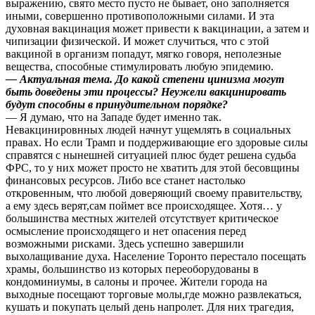
выражению, свято место пусто не бывает, оно заполняется
иными, совершенно противоположными силами. И эта
духовная вакцинация может привести к вакцинации, а затем и
чипизации физической. И может случиться, что с этой
вакциной в организм попадут, мягко говоря, неполезные
вещества, способные стимулировать любую эпидемию.
— Актуальная тема. До какой степени цинизма могут
быть доведены эти процессы? Неужели вакцинировать
будут способны в принудительном порядке?
— Я думаю, что на Западе будет именно так.
Невакцинировнных людей начнут ущемлять в социальных
правах. Но если Трамп и поддерживающие его здоровые силы
справятся с нынешней ситуацией плюс будет решена судьба
ФРС, то у них может просто не хватить для этой бесовщины
финансовых ресурсов. Либо все станет настолько
откровенным, что любой доверяющий своему правительству,
а ему здесь верят,сам поймет все происходящее. Хотя… у
большинства местных жителей отсутствует критическое
осмысление происходящего и нет опасения перед
возможными рисками. Здесь успешно завершили
выхолащивание духа. Население Торонто перестало посещать
храмы, большинство из которых переоборудованы в
кондоминиумы, в салоны и прочее. Жители города на
выходные посещают торговые молы,где можно развлекаться,
кушать и покупать целый день напролет. Для них трагедия,