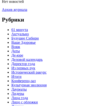
Нет новостей
Архив журнала
Рубрики
61 минута
Актуально
Будущее Сибири
Ваше Здоровье
Вояж
Даты
Де-юре
Деловой календарь
Директор года
Из первых рук
Исторический ракурс
Итоги
Конференц-зал
Культурная эволюция
Лауреаты
Лидеры
Лица года
Лицо с обложки