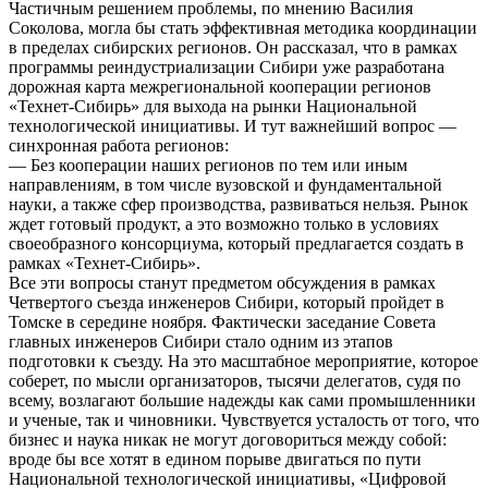
Частичным решением проблемы, по мнению Василия
Соколова, могла бы стать эффективная методика координации
в пределах сибирских регионов. Он рассказал, что в рамках
программы реиндустриализации Сибири уже разработана
дорожная карта межрегиональной кооперации регионов
«Технет-Сибирь» для выхода на рынки Национальной
технологической инициативы. И тут важнейший вопрос —
синхронная работа регионов:
— Без кооперации наших регионов по тем или иным
направлениям, в том числе вузовской и фундаментальной
науки, а также сфер производства, развиваться нельзя. Рынок
ждет готовый продукт, а это возможно только в условиях
своеобразного консорциума, который предлагается создать в
рамках «Технет-Сибирь».
Все эти вопросы станут предметом обсуждения в рамках
Четвертого съезда инженеров Сибири, который пройдет в
Томске в середине ноября. Фактически заседание Совета
главных инженеров Сибири стало одним из этапов
подготовки к съезду. На это масштабное мероприятие, которое
соберет, по мысли организаторов, тысячи делегатов, судя по
всему, возлагают большие надежды как сами промышленники
и ученые, так и чиновники. Чувствуется усталость от того, что
бизнес и наука никак не могут договориться между собой:
вроде бы все хотят в едином порыве двигаться по пути
Национальной технологической инициативы, «Цифровой