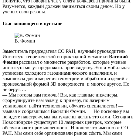
Понятно, что говорить так у Олега Бочкарева причины были.
Разумеется, каждый должен заниматься своим делом. Но у
ученых свои резоны.
Глас вопиющего в пустыне
В. Фомин
Заместитель председателя СО РАН, научный руководитель
Института теоретической и прикладной механики
Василий
Фомин
рассказал о множестве разработок, которые ученые
института могут предложить производству. Это и мобильная
установка холодного газодинамического напыления, и
комплексы для измерения геометрии и обработки изделий с
произвольной формой 3D поверхности, и многое другое. Но
не берут….
— Мы готовы вам помочь! Вы, как главные инженеры,
сформулируйте нам задачу, к примеру, по лазерным
установкам: найти технологии, обучить специалистов! —
взывал к собравшимся Василий Фомин. — Но поскольку вы
не идете навстречу, мы вынуждены делать это сами. Сегодня в
Новосибирске существует 10 лазерных центров, которые
обслуживают промышленность. И пошло это именно от СО
РАН. Мы сами себе организовали рынок сбыта. Мы сами