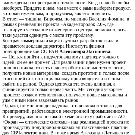
вынуждены распространять технологии. Когда надо было бы
наоборот. Придите к нам, мы вместе с вами выберем продукт,
который нужен вам, и продумаем, как его получить.
В ответ — тишина. Впрочем, по мнению Василия Фомина, в
рамках реализации проекта «Академгородок 2.0», где
планируется создание инженерного центра, возможно, все-
таки удастся сдвинуть с места эту проблему.
Быстрая коммерциализация научных разработок стала и
предметом доклада директора Института физики
полупроводников СО РАН
Александра Латышева
:
— Нельзя прийти к индустриальному партнеру только с
идеей, он ее не примет. Для реализации идеи нужен проект
полного цикла, то есть надо отработать новые технологии,
получить новые материалы, создать прототип и только после
этого прийти к потенциальному производителю и с ним
выйти на рынок. Однако цепочка эта очень длинная, а
финансируется только первая часть. Мы сегодня ускоряем
процесс: создаем технологию, получаем новые материалы и
уже с ними идем завоевывать рынок.
Однако, по мнению докладчика, это возможно только для
предприятий, работающих в электронной промышленности.
К примеру, именно по такой схеме институт работает с АО
«Экран — оптические системы» над реализацией проекта по
производству полупроводниковых эпитаксиальных пластин
для СВЧ-электроники. В то же время Александр Латышев не