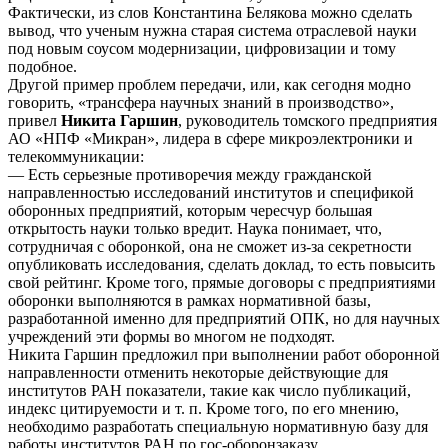
Фактически, из слов Константина Белякова можно сделать
вывод, что ученым нужна старая система отраслевой науки
под новым соусом модернизации, цифровизации и тому
подобное.
Другой пример проблем передачи, или, как сегодня модно
говорить, «трансфера научных знаний в производство»,
привел
Никита Гаршин
, руководитель томского предприятия
АО «НПФ «Микран», лидера в сфере микроэлектроники и
телекоммуникации:
— Есть серьезные противоречия между гражданской
направленностью исследований институтов и спецификой
оборонных предприятий, которым чересчур большая
открытость науки только вредит. Наука понимает, что,
сотрудничая с оборонкой, она не сможет из-за секретности
опубликовать исследования, сделать доклад, то есть повысить
свой рейтинг. Кроме того, прямые договоры с предприятиями
оборонки выполняются в рамках нормативной базы,
разработанной именно для предприятий ОПК, но для научных
учреждений эти формы во многом не подходят.
Никита Гаршин предложил при выполнении работ оборонной
направленности отменить некоторые действующие для
институтов РАН показатели, такие как число публикаций,
индекс цитируемости и т. п. Кроме того, по его мнению,
необходимо разработать специальную нормативную базу для
работы институтов РАН по гос-оборонзаказу.