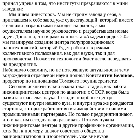
принял упрека в том, что институты превращаются в мини-
заводики:
— Мы ищем инвесторов. Мы не строим завода у себя, а
приглашаем к себе завод уже существующий, который вместе
с нашими разработками выходит на рынок, а мы
осуществляем научное руководство и разрабатываем новые
идеи. Дополню, что в рамках проекта «Академгородок 2.0»
мы планируем создание центра полупроводниковых
нанотехнологий, который будет работать в режиме
коллективного пользования, как для науки, так и для
производства. Позже эти технологии будет легче передавать
на предприятия.
Набившую оскомину, но не потерявшую актуальности тему
возрождения отраслевой науки поднял
Константин Беляков
,
проректор по инновациям Томского госуниверситета:
— Сегодня исключительно важна такая стадия, как работа
инжиниринговых центров по аналогии с СССР, когда была
развита отраслевая наука. Сегодня подобные центры
существуют внутри нашего вуза, и внутри вуза же рождаются
стартапы, которые работают во взаимодействии с нашими
промышленными партнерами. Но только предприятия знают,
что и как им сегодня надо развивать. Потому нужны
инжиниринговые центры и другие профильные организации,
хотя бы, к примеру, аналог советского общества
рационализаторов и изобретателей, уже вне вузов.