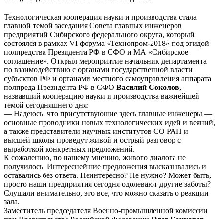
Технологическая кооперация науки и производства стала
главной темой заседания Совета главных инженеров
предприятий Сибирского федерального округа, который
состоялся в рамках VI форума «Технопром-2018» под эгидой
полпредства Президента РФ в СФО и МА «Сибирское
соглашение». Открыл мероприятие начальник департамента
по взаимодействию с органами государственной власти
субъектов РФ и органами местного самоуправления аппарата
полпреда Президента РФ в СФО
Василий Соколов
,
назвавший кооперацию науки и производства важнейшей
темой сегодняшнего дня:
— Надеюсь, что присутствующие здесь главные инженеры —
основные проводники новых технологических идей и веяний,
а также представители научных институтов СО РАН и
высшей школы проведут живой и острый разговор с
выработкой конкретных предложений.
К сожалению, по нашему мнению, живого диалога не
получилось. Интереснейшие предложения высказывались и
оставались без ответа. Неинтересно? Не нужно? Может быть,
просто наши предприятия сегодня одолевают другие заботы?
Слушали внимательно, это все, что можно сказать о реакции
зала.
Заместитель председателя Военно-промышленной комиссии