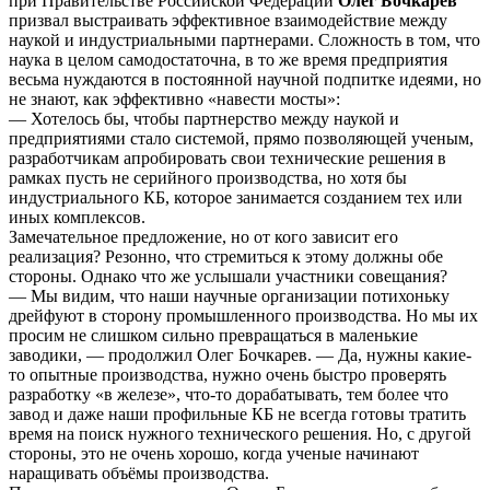
при Правительстве Российской Федерации
Олег Бочкарев
призвал выстраивать эффективное взаимодействие между
наукой и индустриальными партнерами. Сложность в том, что
наука в целом самодостаточна, в то же время предприятия
весьма нуждаются в постоянной научной подпитке идеями, но
не знают, как эффективно «навести мосты»:
— Хотелось бы, чтобы партнерство между наукой и
предприятиями стало системой, прямо позволяющей ученым,
разработчикам апробировать свои технические решения в
рамках пусть не серийного производства, но хотя бы
индустриального КБ, которое занимается созданием тех или
иных комплексов.
Замечательное предложение, но от кого зависит его
реализация? Резонно, что стремиться к этому должны обе
стороны. Однако что же услышали участники совещания?
— Мы видим, что наши научные организации потихоньку
дрейфуют в сторону промышленного производства. Но мы их
просим не слишком сильно превращаться в маленькие
заводики, — продолжил Олег Бочкарев. — Да, нужны какие-
то опытные производства, нужно очень быстро проверять
разработку «в железе», что-то дорабатывать, тем более что
завод и даже наши профильные КБ не всегда готовы тратить
время на поиск нужного технического решения. Но, с другой
стороны, это не очень хорошо, когда ученые начинают
наращивать объёмы производства.