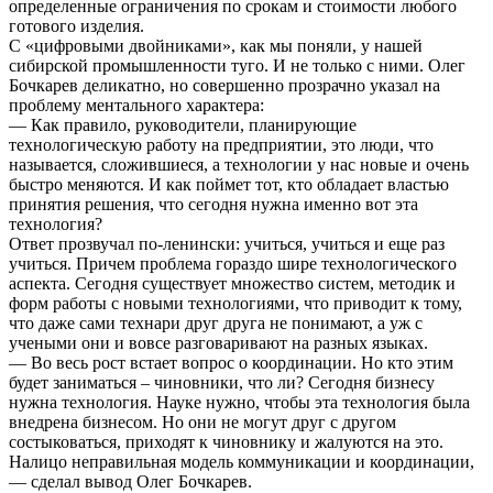
определенные ограничения по срокам и стоимости любого
готового изделия.
С «цифровыми двойниками», как мы поняли, у нашей
сибирской промышленности туго. И не только с ними. Олег
Бочкарев деликатно, но совершенно прозрачно указал на
проблему ментального характера:
— Как правило, руководители, планирующие
технологическую работу на предприятии, это люди, что
называется, сложившиеся, а технологии у нас новые и очень
быстро меняются. И как поймет тот, кто обладает властью
принятия решения, что сегодня нужна именно вот эта
технология?
Ответ прозвучал по-ленински: учиться, учиться и еще раз
учиться. Причем проблема гораздо шире технологического
аспекта. Сегодня существует множество систем, методик и
форм работы с новыми технологиями, что приводит к тому,
что даже сами технари друг друга не понимают, а уж с
учеными они и вовсе разговаривают на разных языках.
— Во весь рост встает вопрос о координации. Но кто этим
будет заниматься – чиновники, что ли? Сегодня бизнесу
нужна технология. Науке нужно, чтобы эта технология была
внедрена бизнесом. Но они не могут друг с другом
состыковаться, приходят к чиновнику и жалуются на это.
Налицо неправильная модель коммуникации и координации,
— сделал вывод Олег Бочкарев.