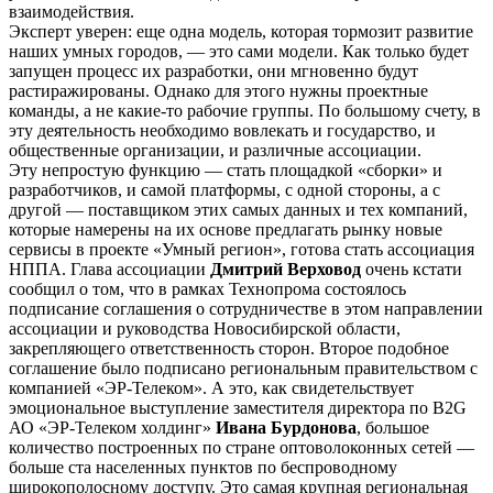
взаимодействия.
Эксперт уверен: еще одна модель, которая тормозит развитие
наших умных городов, — это сами модели. Как только будет
запущен процесс их разработки, они мгновенно будут
растиражированы. Однако для этого нужны проектные
команды, а не какие-то рабочие группы. По большому счету, в
эту деятельность необходимо вовлекать и государство, и
общественные организации, и различные ассоциации.
Эту непростую функцию — стать площадкой «сборки» и
разработчиков, и самой платформы, с одной стороны, а с
другой — поставщиком этих самых данных и тех компаний,
которые намерены на их основе предлагать рынку новые
сервисы в проекте «Умный регион», готова стать ассоциация
НППА. Глава ассоциации
Дмитрий Верховод
очень кстати
сообщил о том, что в рамках Технопрома состоялось
подписание соглашения о сотрудничестве в этом направлении
ассоциации и руководства Новосибирской области,
закрепляющего ответственность сторон. Второе подобное
соглашение было подписано региональным правительством с
компанией «ЭР-Телеком». А это, как свидетельствует
эмоциональное выступление заместителя директора по B2G
АО «ЭР-Телеком холдинг»
Ивана Бурдонова
, большое
количество построенных по стране оптоволоконных сетей —
больше ста населенных пунктов по беспроводному
широкополосному доступу. Это самая крупная региональная