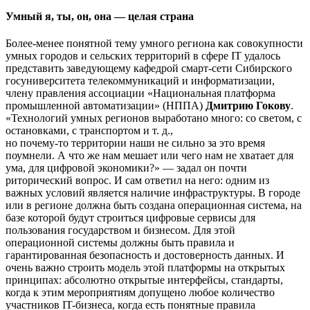
Умный я, ты, он, она — целая страна
Более-менее понятной тему умного региона как совокупности
умных городов и сельских территорий в сфере IT удалось
представить заведующему кафедрой смарт-сети Сибирского
госуниверситета телекоммуникаций и информатизации,
члену правления ассоциации «Национальная платформа
промышленной автоматизации» (НППА)
Дмитрию Гокову
.
«Технологий умных регионов выработано много: со светом, с
остановками, с транспортом и т. д.,
но почему-то территории наши не сильно за это время
поумнели. А что же нам мешает или чего нам не хватает для
ума, для цифровой экономики?» — задал он почти
риторический вопрос. И сам ответил на него: одним из
важных условий является наличие инфраструктуры. В городе
или в регионе должна быть создана операционная система, на
базе которой будут строиться цифровые сервисы для
пользования государством и бизнесом. Для этой
операционной системы должны быть правила и
гарантированная безопасность и достоверность данных. И
очень важно строить модель этой платформы на открытых
принципах: абсолютно открытые интерфейсы, стандарты,
когда к этим мероприятиям допущено любое количество
участников IT-бизнеса, когда есть понятные правила