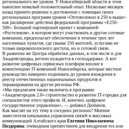
регионального же уровня. У Новосибирской области в этом
накоплен немалый положительный опыт. Несколько месяцев
назад принято решение о достижении с помощью своих
региональных программ уровня «Оптоволокно в 250 и выше»
как расширение действия федеральной программы «Е250-
500». Большой партнерский проект с компанией
«Ростелеком», в котором могут участвовать и другие сотовые
компании, предполагает обеспечение в течение трех лет
населенных пунктов, где свыше 250 жителей, услугами не
только широкополосного доступа, но и сотовой связи.
В развитии же Центра обработки данных, в том числе и для
Академгородка, регион нуждается в господдержке. А вот
развитие цифровых сервисных платформ вполне в
компетенциях IT-компаний Новосибирска, которые местное
руководство намерено поднимать до уровня вхождения в
реестр отечественных национальных продуктов и
тиражирования на другие регионы РФ.
«Мы предлагаем также включить в программу
«Академгородок 2.0» строительство и развитие IT-городка для
специалистов этого профиля. И, конечно, цифровое
государственное управление», — добавил Дюбанов.
Как мыслят на эту тему в соседних регионах? Мнение
заместителя начальника управления связей и массовых
коммуникаций Алтайского края
Евгения Николаевича
Поздерина
: очевидным препятствием для внедрения тех или