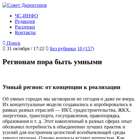
ЧС-ИНФО
Редакция
Расценки
Контакты
Поиск
31 октября / 17:22
Без рубрики
10 (157)
Регионам пора быть умными
Умный регион: от концепции к реализации
Об умных городах мы заговорили не сегодня и даже не вчера.
Их концептуальные модели создавались и апробировались в
рамках разных отраслей — ИКТ, градостроительства, ЖКХ,
энергетики, транспорта, госуправления, правопорядка,
образования и т. д. Этот накопленный в разных сферах опыт
обозначил потребность в объединении лучших практик и
усилий для построения целостной всеобъемлющей среды
умного региона. Однако вопросы встают непростые. Как