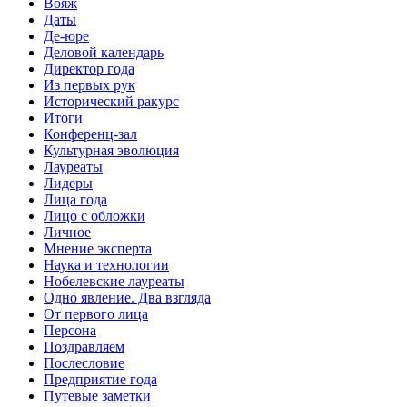
Вояж
Даты
Де-юре
Деловой календарь
Директор года
Из первых рук
Исторический ракурс
Итоги
Конференц-зал
Культурная эволюция
Лауреаты
Лидеры
Лица года
Лицо с обложки
Личное
Мнение эксперта
Наука и технологии
Нобелевские лауреаты
Одно явление. Два взгляда
От первого лица
Персона
Поздравляем
Послесловие
Предприятие года
Путевые заметки