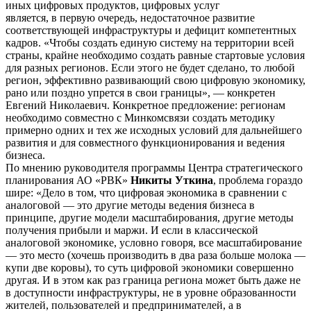
иных цифровых продуктов, цифровых услуг
является, в первую очередь, недостаточное развитие
соответствующей инфраструктуры и дефицит компетентных
кадров. «Чтобы создать единую систему на территории всей
страны, крайне необходимо создать равные стартовые условия
для разных регионов. Если этого не будет сделано, то любой
регион, эффективно развивающий свою цифровую экономику,
рано или поздно упрется в свои границы», — конкретен
Евгений Николаевич. Конкретное предложение: регионам
необходимо совместно с Минкомсвязи создать методику
примерно одних и тех же исходных условий для дальнейшего
развития и для совместного функционирования и ведения
бизнеса.
По мнению руководителя программы Центра стратегического
планирования АО «РВК»
Никиты Уткина
, проблема гораздо
шире: «Дело в том, что цифровая экономика в сравнении с
аналоговой — это другие методы ведения бизнеса в
принципе, другие модели масштабирования, другие методы
получения прибыли и маржи. И если в классической
аналоговой экономике, условно говоря, все масштабирование
— это место (хочешь производить в два раза больше молока —
купи две коровы), то суть цифровой экономики совершенно
другая. И в этом как раз граница региона может быть даже не
в доступности инфраструктуры, не в уровне образованности
жителей, пользователей и предпринимателей, а в