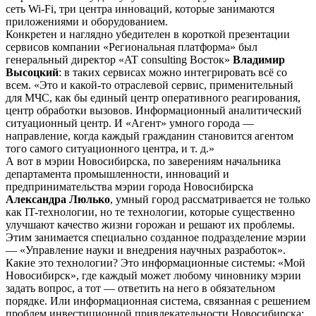
сеть Wi-Fi, три центра инноваций, которые занимаются
приложениями и оборудованием.
Конкретен и наглядно убедителен в короткой презентации
сервисов компании «Региональная платформа» был
генеральный директор «AT consulting Восток»
Владимир
Высоцкий
: в таких сервисах можно интегрировать всё со
всем. «Это и какой-то отраслевой сервис, применительный
для МЧС, как бы единый центр оперативного реагирования,
центр обработки вызовов. Информационный аналитический
ситуационный центр. И «Агент» умного города —
направление, когда каждый гражданин становится агентом
того самого ситуационного центра, и т. д.»
А вот в мэрии Новосибирска, по заверениям начальника
департамента промышленности, инноваций и
предпринимательства мэрии города Новосибирска
Александра Люлько
, умный город рассматривается не только
как IT-технологии, но те технологии, которые существенно
улучшают качество жизни горожан и решают их проблемы.
Этим занимается специально созданное подразделение мэрии
— «Управление науки и внедрения научных разработок».
Какие это технологии? Это информационные системы: «Мой
Новосибирск», где каждый может любому чиновнику мэрии
задать вопрос, а тот — ответить на него в обязательном
порядке. Или информационная система, связанная с решением
проблем инвестиционной привлекательности Новосибирска: