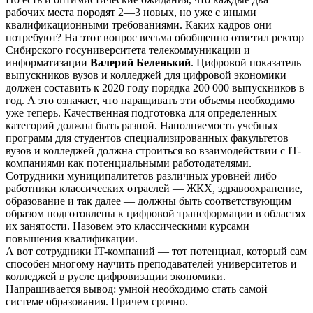
рабочих места породят 2—3 новых, но уже с иными
квалификационными требованиями. Каких кадров они
потребуют? На этот вопрос весьма обобщенно ответил ректор
Сибирского госуниверситета телекоммуникации и
информатизации
Валерий Беленький
. Цифровой показатель
выпускников вузов и колледжей для цифровой экономики
должен составить к 2020 году порядка 200 000 выпускников в
год. А это означает, что наращивать эти объемы необходимо
уже теперь. Качественная подготовка для определенных
категорий должна быть разной. Наполняемость учебных
программ для студентов специализированных факультетов
вузов и колледжей должна строиться во взаимодействии с IT-
компаниями как потенциальными работодателями.
Сотрудники муниципалитетов различных уровней либо
работники классических отраслей — ЖКХ, здравоохранение,
образование и так далее — должны быть соответствующим
образом подготовлены к цифровой трансформации в областях
их занятости. Назовем это классическими курсами
повышения квалификации.
А вот сотрудники IT-компаний — тот потенциал, который сам
способен многому научить преподавателей университетов и
колледжей в русле цифровизации экономики.
Напрашивается вывод: умной необходимо стать самой
системе образования. Причем срочно.