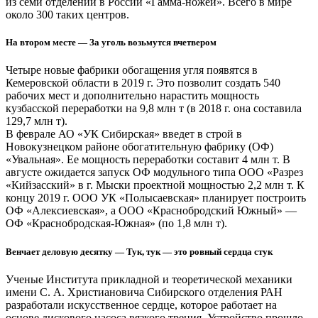
из семи отделений в России «Гамма-ножей». Всего в мире
около 300 таких центров.
На втором месте — За уголь возьмутся вчетвером
Четыре новые фабрики обогащения угля появятся в
Кемеровской области в 2019 г. Это позволит создать 540
рабочих мест и дополнительно нарастить мощность
кузбасской переработки на 9,8 млн т (в 2018 г. она составила
129,7 млн т).
В феврале АО «УК Сибирская» введет в строй в
Новокузнецком районе обогатительную фабрику (ОФ)
«Увальная». Ее мощность переработки составит 4 млн т. В
августе ожидается запуск ОФ модульного типа ООО «Разрез
«Кийзасский» в г. Мыски проектной мощностью 2,2 млн т. К
концу 2019 г. ООО УК «Полысаевская» планирует построить
ОФ «Алексиевская», а ООО «Краснобродский Южный» —
ОФ «Краснобродская-Южная» (по 1,8 млн т).
Венчает деловую десятку — Тук, тук — это ровный сердца стук
Ученые Института прикладной и теоретической механики
имени С. А. Христиановича Сибирского отделения РАН
разработали искусственное сердце, которое работает на
основе дискового насоса вязкого трения. Устройство прошло