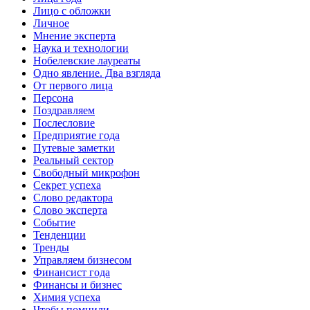
Лицо с обложки
Личное
Мнение эксперта
Наука и технологии
Нобелевские лауреаты
Одно явление. Два взгляда
От первого лица
Персона
Поздравляем
Послесловие
Предприятие года
Путевые заметки
Реальный сектор
Свободный микрофон
Секрет успеха
Слово редактора
Слово эксперта
Событие
Тенденции
Тренды
Управляем бизнесом
Финансист года
Финансы и бизнес
Химия успеха
Чтобы помнили