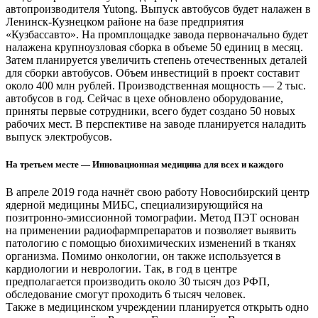
автопроизводителя Yutong. Выпуск автобусов будет налажен в
Ленинск-Кузнецком районе на базе предприятия
«Кузбассавто». На промплощадке завода первоначально будет
налажена крупноузловая сборка в объеме 50 единиц в месяц.
Затем планируется увеличить степень отечественных деталей
для сборки автобусов. Объем инвестиций в проект составит
около 400 млн рублей. Производственная мощность — 2 тыс.
автобусов в год. Сейчас в цехе обновлено оборудование,
приняты первые сотрудники, всего будет создано 50 новых
рабочих мест. В перспективе на заводе планируется наладить
выпуск электробусов.
На третьем месте — Инновационная медицина для всех и каждого
В апреле 2019 года начнёт свою работу Новосибирский центр
ядерной медицины МИБС, специализирующийся на
позитронно-эмиссионной томографии. Метод ПЭТ основан
на применении радиофармпрепаратов и позволяет выявить
патологию с помощью биохимических изменений в тканях
организма. Помимо онкологии, он также используется в
кардиологии и неврологии. Так, в год в центре
предполагается производить около 30 тысяч доз РФП,
обследование смогут проходить 6 тысяч человек.
Также в медицинском учреждении планируется открыть одно