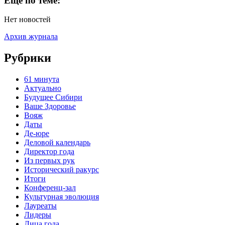
Еще по теме:
Нет новостей
Архив журнала
Рубрики
61 минута
Актуально
Будущее Сибири
Ваше Здоровье
Вояж
Даты
Де-юре
Деловой календарь
Директор года
Из первых рук
Исторический ракурс
Итоги
Конференц-зал
Культурная эволюция
Лауреаты
Лидеры
Лица года