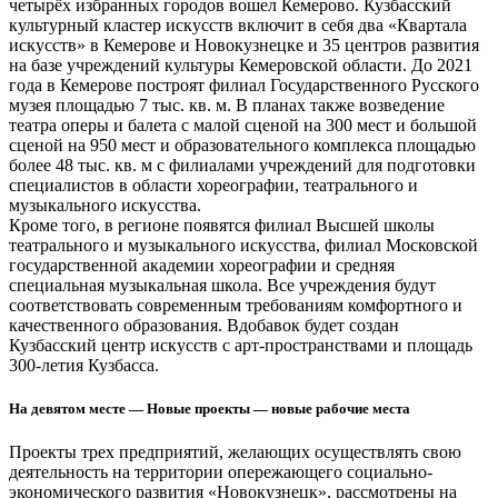
четырёх избранных городов вошел Кемерово. Кузбасский
культурный кластер искусств включит в себя два «Квартала
искусств» в Кемерове и Новокузнецке и 35 центров развития
на базе учреждений культуры Кемеровской области. До 2021
года в Кемерове построят филиал Государственного Русского
музея площадью 7 тыс. кв. м. В планах также возведение
театра оперы и балета с малой сценой на 300 мест и большой
сценой на 950 мест и образовательного комплекса площадью
более 48 тыс. кв. м с филиалами учреждений для подготовки
специалистов в области хореографии, театрального и
музыкального искусства.
Кроме того, в регионе появятся филиал Высшей школы
театрального и музыкального искусства, филиал Московской
государственной академии хореографии и средняя
специальная музыкальная школа. Все учреждения будут
соответствовать современным требованиям комфортного и
качественного образования. Вдобавок будет создан
Кузбасский центр искусств с арт-пространствами и площадь
300-летия Кузбасса.
На девятом месте — Новые проекты — новые рабочие места
Проекты трех предприятий, желающих осуществлять свою
деятельность на территории опережающего социально-
экономического развития «Новокузнецк», рассмотрены на