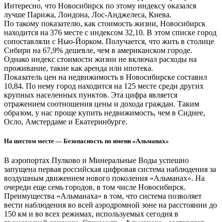
Интересно, что Новосибирск по этому индексу оказался
лучше Парижа, Лондона, Лос-Анджелеса, Киева.
По такому показателю, как стоимость жизни, Новосибирск
находится на 376 месте с индексом 32,10. В этом списке город
сопоставляли с Нью-Йорком. Получается, что жить в столице
Сибири на 67,9% дешевле, чем в американском городе.
Однако индекс стоимости жизни не включал расходы на
проживание, такие как аренда или ипотека.
Показатель цен на недвижимость в Новосибирске составил
10,84. По нему город находится на 125 месте среди других
крупных населенных пунктов. Эта цифра является
отражением соотношения цены и дохода граждан. Таким
образом, у нас проще купить недвижимость, чем в Сиднее,
Осло, Амстердаме и Екатеринбурге.
На шестом месте — Безопасность по имени «Альманах»
В аэропортах Пулково и Минеральные Воды успешно
запущена первая российская цифровая система наблюдения за
воздушным движением нового поколения «Альманах». На
очереди еще семь городов, в том числе Новосибирск.
Преимущества «Альманаха» в том, что система позволяет
вести наблюдения во всей аэродромной зоне на расстоянии до
150 км и во всех режимах, используемых сегодня в