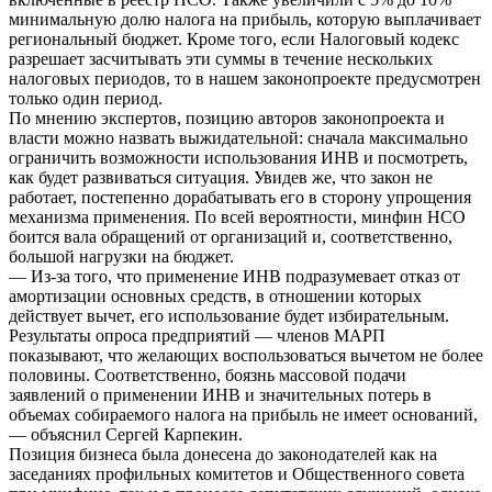
минимальную долю налога на прибыль, которую выплачивает
региональный бюджет. Кроме того, если Налоговый кодекс
разрешает засчитывать эти суммы в течение нескольких
налоговых периодов, то в нашем законопроекте предусмотрен
только один период.
По мнению экспертов, позицию авторов законопроекта и
власти можно назвать выжидательной: сначала максимально
ограничить возможности использования ИНВ и посмотреть,
как будет развиваться ситуация. Увидев же, что закон не
работает, постепенно дорабатывать его в сторону упрощения
механизма применения. По всей вероятности, минфин НСО
боится вала обращений от организаций и, соответственно,
большой нагрузки на бюджет.
— Из-за того, что применение ИНВ подразумевает отказ от
амортизации основных средств, в отношении которых
действует вычет, его использование будет избирательным.
Результаты опроса предприятий — членов МАРП
показывают, что желающих воспользоваться вычетом не более
половины. Соответственно, боязнь массовой подачи
заявлений о применении ИНВ и значительных потерь в
объемах собираемого налога на прибыль не имеет оснований,
— объяснил Сергей Карпекин.
Позиция бизнеса была донесена до законодателей как на
заседаниях профильных комитетов и Общественного совета