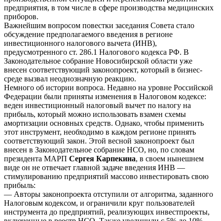
предприятия, в том числе в сфере производства медицинских
приборов.
Важнейшим вопросом повестки заседания Совета стало
обсуждение предполагаемого введения в регионе
инвестиционного налогового вычета (ИНВ),
предусмотренного ст. 286.1 Налогового кодекса РФ. В
Законодательное собрание Новосибирской области уже
внесен соответствующий законопроект, который в бизнес-
среде вызвал неоднозначную реакцию.
Немного об истории вопроса. Недавно на уровне Российской
Федерации были приняты изменения в Налоговом кодексе:
веден инвестиционный налоговый вычет по налогу на
прибыль, который можно использовать взамен схемы
амортизации основных средств. Однако, чтобы применить
этот инструмент, необходимо в каждом регионе принять
соответствующий закон. Этой весной законопроект был
внесен в Законодательное собрание НСО, но, по словам
президента МАРП
Сергея Карпекина
, в своем нынешнем
виде он не отвечает главной задаче введения ИНВ —
стимулированию предприятий массово инвестировать свою
прибыль:
— Авторы законопроекта отступили от алгоритма, заданного
Налоговым кодексом, и ограничили круг пользователей
инструмента до предприятий, реализующих инвестпроекты,
включенные в реестр НСО. Также увеличили с 5% до 10%