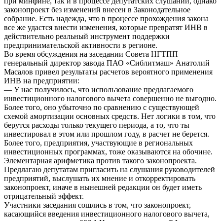
при минфине, так и в процессе депутатских слушаний, однако
законопроект без изменений внесен в Законодательное
собрание. Есть надежда, что в процессе прохождения закона
все же удастся внести изменения, которые превратят ИНВ в
действительно реальный инструмент поддержки
предпринимательской активности в регионе.
Во время обсуждения на заседании Совета НГТПП
генеральный директор завода ПАО «Сиблитмаш» Анатолий
Масалов привел результаты расчетов вероятного применения
ИНВ на предприятии:
— У нас получилось, что использование предлагаемого
инвестиционного налогового вычета совершенно не выгодно.
Более того, оно убыточно по сравнению с существующей
схемой амортизации основных средств. Нет логики в том, что
берутся расходы только текущего периода, а то, что ты
инвестировал в этом или прошлом году, в расчет не берется.
Более того, предприятия, участвующие в региональных
инвестиционных программах, тоже оказываются на обочине.
Элементарная арифметика против такого законопроекта.
Предлагаю депутатам пригласить на слушания руководителей
предприятий, выслушать их мнение и откорректировать
законопроект, иначе в нынешней редакции он будет иметь
отрицательный эффект.
Участники заседания сошлись в том, что законопроект,
касающийся введения инвестиционного налогового вычета,