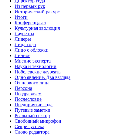
Директор года
Из первых рук
Исторический ракурс
Итоги
Конференц-зал
Культурная эволюция
Лауреаты
Лидеры
Лица года
Лицо с обложки
Личное
Мнение эксперта
Наука и технологии
Нобелевские лауреаты
Одно явление. Два взгляда
От первого лица
Персона
Поздравляем
Послесловие
Предприятие года
Путевые заметки
Реальный сектор
Свободный микрофон
Секрет успеха
Слово редактора