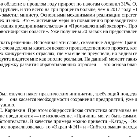
в области: в прошлом году прирост по налогам составил 31%. 
 рублей, и это всего на три процента больше, чем в 2017 году.
— заметил министр. Основными механизмами реализации стратег
рех из них. Это «Системные меры по повышению производительн
ризация предпринимательства» и «Промышленный экспорт». Про
осибирской области». Уже получены 20 заявок на предоставлен
 искать решения». Вспоминая эти слова, сказанные Андреем Тра
лова должны касаться всякого производственного проекта, кот
х конкурентных отраслях, где мы еще не преуспели, но видим с
укта видится мне как вполне реальная. На данный момент таких
ддержку развития обрабатывающих отраслей — это основа благ
 был озвучен пакет практических инициатив, требующий поддерж
 — она касается необходимости сохранения предприятий, уже 
туацию.
 Карпекин. При этом общероссийская статистика оптимизма не д
е предприятия — не исключение. «Причины могут быть самым
бстоятельства. В качестве примера можно привести «Катод», «
енее нормализовалась, то «Экран ФЭП» и «Сибтехномаш» находя