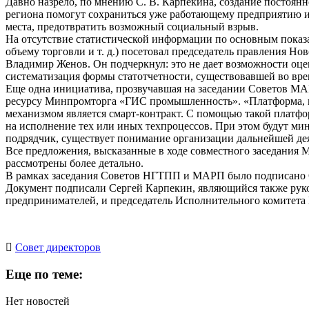
Давно назрело, по мнению С. В. Карпекина, создание постоя
региона помогут сохраниться уже работающему предприятию и 
места, предотвратить возможный социальный взрыв.
На отсутствие статистической информации по основным показа
объему торговли и т. д.) посетовал председатель правления 
Владимир Женов. Он подчеркнул: это не дает возможности оце
систематизация формы статотчетности, существовавшей во вре
Еще одна инициатива, прозвучавшая на заседании Советов МА
ресурсу Минпромторга «ГИС промышленность». «Платформа, к
механизмом является смарт-контракт. С помощью такой платф
на исполнение тех или иных техпроцессов. При этом будут ми
подрядчик, существует понимание организации дальнейшей деят
Все предложения, высказанные в ходе совместного заседания
рассмотрены более детально.
В рамках заседания Советов НГТПП и МАРП было подписано С
Документ подписали Сергей Карпекин, являющийся также рук
предпринимателей, и председатель Исполнительного комитет
Cовет директоров
Еще по теме:
Нет новостей