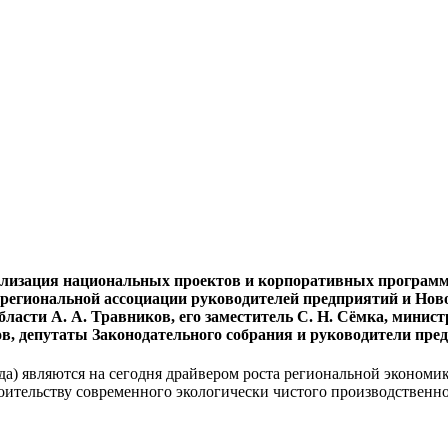
лизация национальных проектов и корпоративных программ
жрегиональной ассоциации руководителей предприятий и Но
ласти А. А. Травников, его заместитель С. Н. Сёмка, минис
в, депутаты Законодательного собрания и руководители пре
а) являются на сегодня драйвером роста региональной экономи
роительству современного экологически чистого производственн