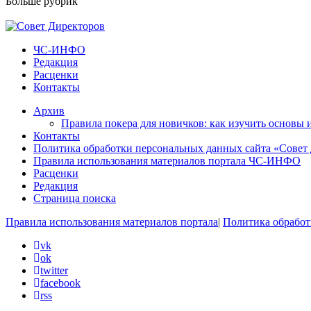
Больше рубрик
ЧС-ИНФО
Редакция
Расценки
Контакты
Архив
Правила покера для новичков: как изучить основы 
Контакты
Политика обработки персональных данных сайта «Совет
Правила использования материалов портала ЧС-ИНФО
Расценки
Редакция
Страница поиска
Правила использования материалов портала
|
Политика обработ
vk
ok
twitter
facebook
rss