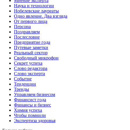
Мнение эксперта
Наука и технологии
Нобелевские лауреаты
Одно явление. Два взгляда
От первого лица
Персона
Поздравляем
Послесловие
Предприятие года
Путевые заметки
Реальный сектор
Свободный микрофон
Секрет успеха
Слово редактора
Слово эксперта
Событие
Тенденции
Тренды
Управляем бизнесом
Финансист года
Финансы и бизнес
Химия успеха
Чтобы помнили
Экспертиза здоровья