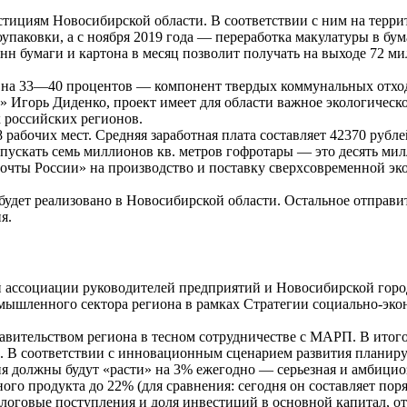
стициям Новосибирской области. В соответствии с ним на терр
упаковки, а с ноября 2019 года — переработка макулатуры в бум
нн бумаги и картона в месяц позволит получать на выходе 72 м
и, на 33—40 процентов — компонент твердых коммунальных отх
горь Диденко, проект имеет для области важное экологическое
х российских регионов.
 рабочих мест. Средняя заработная плата составляет 42370 рубле
 выпускать семь миллионов кв. метров гофротары — это десять 
чты России» на производство и поставку сверхсовременной эко
будет реализовано в Новосибирской области. Остальное отправ
я.
ой ассоциации руководителей предприятий и Новосибирской гор
мышленного сектора региона в рамках Стратегии социально-эко
равительством региона в тесном сотрудничестве с МАРП. В ито
. В соответствии с инновационным сценарием развития планиру
я должны будут «расти» на 3% ежегодно — серьезная и амбициоз
го продукта до 22% (для сравнения: сегодня он составляет поря
логовые поступления и доля инвестиций в основной капитал, 