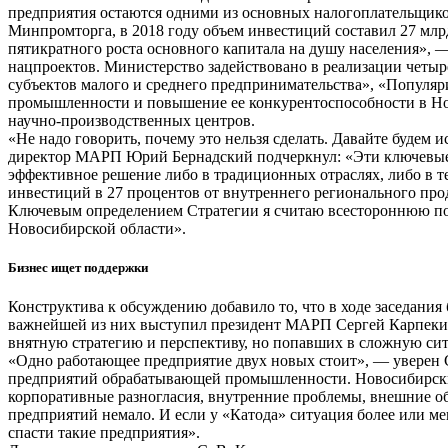
предприятия остаются одними из основных налогоплательщико
Минпромторга, в 2018 году объем инвестиций составил 27 млрд
пятикратного роста основного капитала на душу населения», 
нацпроектов. Министерство задействовано в реализации четы
субъектов малого и среднего предпринимательства», «Популя
промышленности и повышение ее конкурентоспособности в Нов
научно-производственных центров.
«Не надо говорить, почему это нельзя сделать. Давайте будем
директор МАРП Юрий Бернадский подчеркнул: «Эти ключевые с
эффективное решение либо в традиционных отраслях, либо в те
инвестиций в 27 процентов от внутреннего регионального прод
Ключевым определением Стратегии я считаю всестороннюю по
Новосибирской области».
Бизнес ищет поддержки
Конструктива к обсуждению добавило то, что в ходе заседания
важнейшей из них выступил президент МАРП Сергей Карпекин
внятную стратегию и перспективу, но попавших в сложную си
«Одно работающее предприятие двух новых стоит», — уверен С.
предприятий обрабатывающей промышленности. Новосибирски
корпоративные разногласия, внутренние проблемы, внешние о
предприятий немало. И если у «Катода» ситуация более или м
спасти такие предприятия».