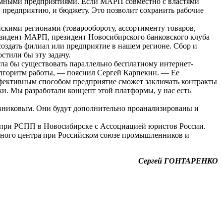
лемными предприятиями. Если МАРП совместно с властями
у предприятию, и бюджету. Это позволит сохранить рабочие
скими регионами (товарообороту, ассортименту товаров,
резидент МАРП, президент Новосибирского банковского клуба
оздать филиал или предприятие в нашем регионе. Сбор и
стили бы эту задачу.
ла бы существовать параллельно бесплатному интернет-
лгоритм работы, — пояснил Сергей Карпекин. — Ее
фективным способом предприятие сможет заключать контракты
. Мы разработали концепт этой платформы, у нас есть
авниковым. Они будут дополнительно проанализированы и
при РСПП в Новосибирске с Ассоциацией юристов России.
жного центра при Российском союзе промышленников и
Сергей ГОНТАРЕНКО