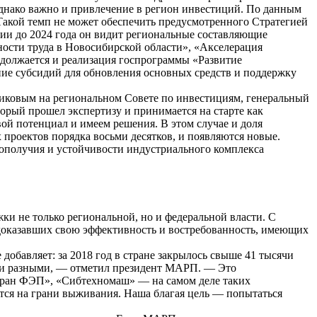
Однако важно и привлечение в регион инвестиций. По данным
 «Такой темп не может обеспечить предусмотренного Стратегией
ии до 2024 года он видит региональные составляющие
ости труда в Новосибирской области», «Акселерация
должается и реализация госпрограммы «Развитие
ие субсидий для обновления основных средств и поддержку
вниковым на региональном Совете по инвестициям, генеральный
орый прошел экспертизу и принимается на старте как
вой потенциал и имеем решения. В этом случае и доля
 проектов порядка восьми десятков, и появляются новые.
ополучия и устойчивости индустриального комплекса
ки не только региональной, но и федеральной власти. С
доказавших свою эффективность и востребованность, имеющих
обавляет: за 2018 год в стране закрылось свыше 41 тысячи
и разными, — отметил президент МАРП. — Это
Экран ФЭП», «Сибтехномаш» — на самом деле таких
тся на грани выживания. Наша благая цель — попытаться