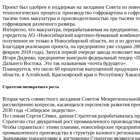
Проект был одобрен и поддержан на заседании Совета по инве
технологических процесса: производство гофрокартона и гофро
тысячи тонн макулатуры и производительностью три тысячи то
гофроящиков различного размера.
Интересно, что макулатура, перерабатываемая на предприяти
учредитель АО «Новосибирский картонно-бумажный комбинат» И
полученное не только в Новосибирской области, но и из други
Благодаря реализации проекта, на предприятии уже создано 288
феврале 2018 года). Запуск первой очереди завода позволяет
Игоря Диденко, предприятие выиграло федеральный тендер «По
Дальнего Востока. Это так называемая «почта будущего».
Планируется, что около 60 процентов выпущенной продукции 
области, в Алтайский, Красноярский края и Республику Хакаси
Стратегия пятикратного роста
Вторая часть совместного заседания Советов Межрегиональн
рассмотрению вопросов, касающихся перспектив развития про
2030 года «Сибирское лидерство».
По словам Сергея Сёмки, данная Стратегия разрабатывалась п
Стратегии стал двукратный рост промышленного производства
Чтобы справиться с этими планами, новосибирские предприяти
промышленного производства в структуре валового регионально
Значимыми показателями в достижении Стратегии являются на