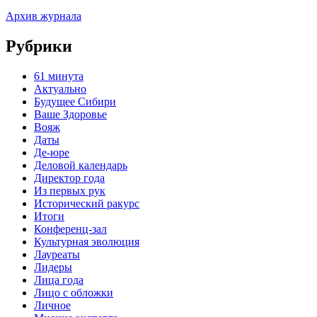
Архив журнала
Рубрики
61 минута
Актуально
Будущее Сибири
Ваше Здоровье
Вояж
Даты
Де-юре
Деловой календарь
Директор года
Из первых рук
Исторический ракурс
Итоги
Конференц-зал
Культурная эволюция
Лауреаты
Лидеры
Лица года
Лицо с обложки
Личное