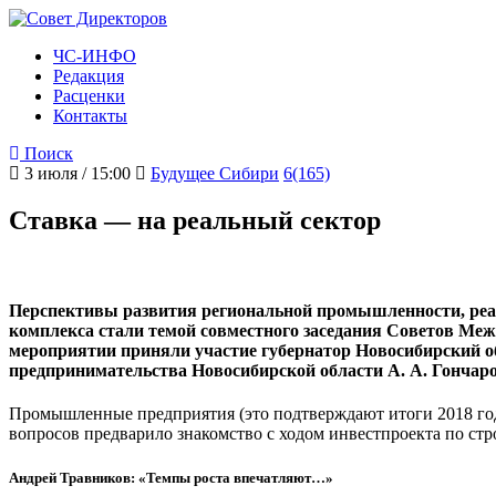
ЧС-ИНФО
Редакция
Расценки
Контакты
Поиск
3 июля / 15:00
Будущее Сибири
6(165)
Ставка — на реальный сектор
Перспективы развития региональной промышленности, реа
комплекса стали темой совместного заседания Советов Ме
мероприятии приняли участие губернатор Новосибирский об
предпринимательства Новосибирской области А. А. Гончаро
Промышленные предприятия (это подтверждают итоги 2018 год
вопросов предварило знакомство с ходом инвестпроекта по ст
Андрей Травников: «Темпы роста впечатляют…»