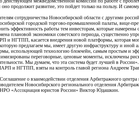
нно действующей межведомственной комиссии по работе с проб
оно продолжит развитие, это пойдет только на пользу. И самом
телям сотрудничества Новосибирской области с другими россий
Новосибирской городской торгово-промышленной палаты, вице-п
нить эффективность работы тем инвесторам, которые намерены с
мена плановой экономики советского периода, существенно упро
РП и НГТПП, касается внедрения новой платформы, которая мог
оторую предлагаем мы, имеет другую инфраструктуру и иной а
ормы, использующей технологию блокчейн, самым простым и эф
нимизированы переговорные, ценовые моменты, исключены риски
ельности. Мы думаем, что эта система будет лучшей в России».
 МАРП и НГТПП, взяты на контроль главой региона Андреем Тр
оглашение о взаимодействии отделения Арбитражного центра 
оводителем Новосибирского регионального отделения Арбитра
а НРО «Ассоциация юристов России» Виктор Юдашкин.