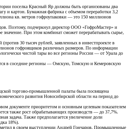
итории поселка Красный Яр должны быть организованы два
агу и картон. Бумажная фабрика с объемом переработки 3,2
иллиона кв. метров гофроупаковки — это 150 миллионов
одов. Поэтому, подчеркнул директор ООО «ГофроМастер» и
 значение. При этом комбинат сможет перерабатывать сырье,
й (против 30 тысяч рублей, заявленных в инвестпроекте в
миллионов гофроящиков различных размеров. По информации
логически чистой тары во все регионы России — от Урала до
ится в соседние регионы — Омскую, Томскую и Кемеровскую
одской торгово-промышленной палаты была посвящена
номического развития Новосибирской области на период до
говом документе приоритетом и основным целевым показателем
ется также рост обрабатывающих производств — до 37,7%.
ная задача. Также предполагается увеличение доли
дка 18%).
отметил в своем выступлении Андрей Гончаров. Промышленные