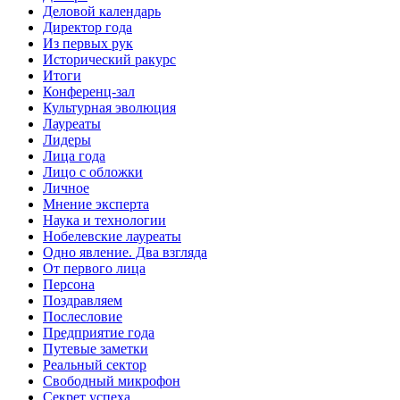
Деловой календарь
Директор года
Из первых рук
Исторический ракурс
Итоги
Конференц-зал
Культурная эволюция
Лауреаты
Лидеры
Лица года
Лицо с обложки
Личное
Мнение эксперта
Наука и технологии
Нобелевские лауреаты
Одно явление. Два взгляда
От первого лица
Персона
Поздравляем
Послесловие
Предприятие года
Путевые заметки
Реальный сектор
Свободный микрофон
Секрет успеха