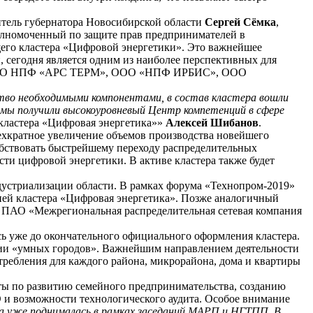
титель губернатора Новосибирской области
Сергей Сёмка
,
олномоченный по защите прав предпринимателей в
щего кластера «Цифровой энергетики». Это важнейшее
 сегодня является одним из наиболее перспективных для
д», ООО НПФ «АРС ТЕРМ», ООО «НПФ ИРБИС», ООО
тво необходимыми компонентами, в состав кластера вошли
 мы получили высокоуровневый Центр компетенций в сфере
ластера «Цифровая энергетика»»
Алексей Шибанов
.
рехкратное увеличение объемов производства новейшего
собствовать быстрейшему переходу распределительных
ти цифровой энергетики. В активе кластера также будет
ндустриализации области. В рамках форума «Технопром-2019»
ей кластера «Цифровая энергетика». Позже аналогичный
, ПАО «Межрегиональная распределительная сетевая компания
ь уже до окончательного официального оформления кластера.
ции «умных городов». Важнейшим направлением деятельности
требления для каждого района, микрорайона, дома и квартиры
ты по развитию семейного предпринимательства, созданию
и возможности технологического аудита. Особое внимание
а уже поднималась в рамках заседаний МАРП и НГТПП. В