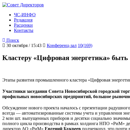
ЧС-ИНФО
Редакция
Расценки
Контакты
Поиск
30 октября / 15:43
Конференц-зал
10(169)
Кластеру «Цифровая энергетика» быть
Этапы развития промышленного кластера «Цифровая энергети
Участники заседания Совета Новосибирской городской тор
профильных новосибирских предприятий, большое рыночно
Обсуждение нового проекта началось с презентации радушног
всегда — автоматизированные системы учета и управления энер
2 млн шт. выпущенных приборов и десятки социально значимых
полного цикла производства в рамках холдинга НПО «РиМ» дей
директор АО «РиМ»
Евгений Букреев
подчеркнул, что почти 