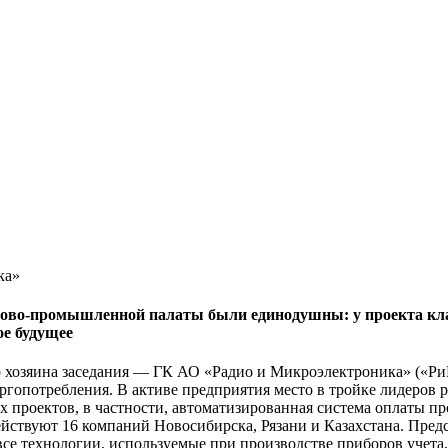
ка»
гово-промышленной палаты были единодушны: у проекта клас
е будущее
о хозяина заседания — ГК АО «Радио и Микроэлектроника» («Ри
гопотребления. В активе предприятия место в тройке лидеров р
 проектов, в частности, автоматизированная система оплаты пр
ствуют 16 компаний Новосибирска, Рязани и Казахстана. Предс
все технологии, используемые при производстве приборов учета,