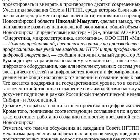
проектировать и внедрять в производство десятки современных
Участники заседания Совета НГТПП, среди которых были как ч
начальник департамента промышленности, инноваций и предп
Новосибирской области
Николай Мамулат
, сделали вывод, 
направление развития национальной экономики, общий объем ф
Новосибирска. Учредителями кластера «ЦЭ», помимо АО «
«Энергетика, микроэлектроника, автоматика», ООО НПП «Ми
— Помимо предприятий, специализирующихся на производстве 
профессиональные учебные заведения: НГТУ и три профильных 
цифровой энергетики,
— сообщил исполнительный директор Ас
Руководствуясь правилом: по-малому замахиваться, только ку
цифрового оборудования, как для интеллектуальных систем уче
электрических сетей на цифровые технологии и формированию 
увеличение общих налоговых отчислений и создание новых ра
Что касается поддержки на государственном уровне, то в сен
заключено тройственное соглашение о взаимодействии между
документ подписан в рамках Российской энергетической неде
Сибири» и Ассоциацией.
Добавим, что работа над пилотным проектом по цифровым эле
Кроме того, подписаны соответствующие соглашения по наук
кластера станет работа по созданию полностью прозрачной сис
Новосибирска.
Отметим, что темами обсуждения на заседании Совета НГТПП с
механизма разрешения конфликтных вопросов между предприн
присутствующих привлек вопрос предупреждения банкротств 