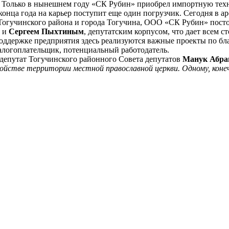
ь. Только в нынешнем году «СК Рубин» приобрел импортную тех
конца года на карьер поступит еще один погрузчик. Сегодня в 
Тогучинского района и города Тогучина, ООО «СК Рубин» посто
и
Сергеем Пыхтиным
, депутатским корпусом, что дает всем 
поддержке предприятия здесь реализуются важные проекты по бл
логоплательщик, потенциальный работодатель.
депутат Тогучинского районного Совета депутатов
Манук Абра
ойстве территории местной православной церкви. Одному, коне