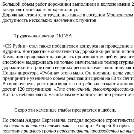
Большой объем работ дорожники выполнили в колхозе имени 20
завершают монтаж зернохранилища.
Дорожные строители трудились также в соседнем Мошковском р
доступность нескольких населенных пунктов.
Трудяга-экскаватор ЭКГ-5А
«СК Рубин» стал также победителем конкурса на проведение в
Кудрино. Контрактные обязательства дорожники решили исполни
Компания продолжает наращивать производство щебня, реализуе
способном выдерживать не только значительные температурные 
дорожники и строители северных регионов ежегодно получают
Но для директора «Рубина» этого мало. Он поставил цель: уве
предприятие увеличило объем реализации щебня на 80 тысяч т
В свою очередь, рост производства потребовал создания допол
достиг 120 сотрудников.
«Это сплоченный, высокопрофессионал
Вот так небольшая по масштабам компания успешно решает оче
Скоро эти каменные глыбы превратятся в щебень
По словам Андрея Сергеевича, сегодня дорожное строительств
поспевать за этими переменами,
— говорит Андрей Казарян.
—
поэтому пришлось срочно перестраивать производство на выпу