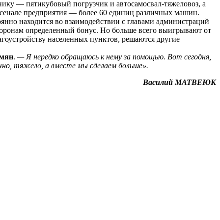
нику — пятикубовый погрузчик и автосамосвал-тяжеловоз, а
арсенале предприятия — более 60 единиц различных машин.
янно находится во взаимодействии с главами администраций
сторонам определенный бонус. Но больше всего выигрывают от
агоустройству населенных пунктов, решаются другие
мян
.
— Я нередко обращаюсь к нему за помощью. Вот сегодня,
чно, тяжело, а вместе мы сделаем больше».
Василий МАТВЕЮК