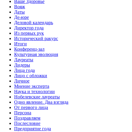
Ваше Здоровье
Вояж
Даты
Де-юре
Деловой календарь
Директор года
Из первых рук
Исторический ракурс
Итоги
Конференц-зал
Культурная эволюция
Лауреаты
Лидеры
Лица года
Лицо с обложки
Личное
Мнение эксперта
Наука и технологии
Нобелевские лауреаты
Одно явление. Два взгляда
От первого лица
Персона
Поздравляем
Послесловие
Предприятие года