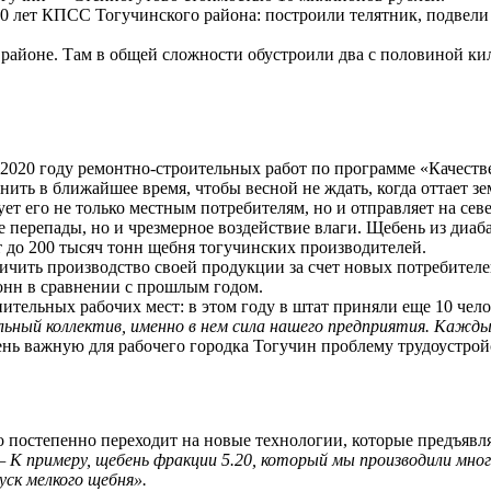
 лет КПСС Тогучинского района: построили телятник, подвели к
айоне. Там в общей сложности обустроили два с половиной кил
 2020 году ремонтно-строительных работ по программе «Качеств
ть в ближайшее время, чтобы весной не ждать, когда оттает зе
т его не только местным потребителям, но и отправляет на севе
перепады, но и чрезмерное воздействие влаги. Щебень из диабаз
 до 200 тысяч тонн щебня тогучинских производителей.
личить производство своей продукции за счет новых потребителе
онн в сравнении с прошлым годом.
нительных рабочих мест: в этом году в штат приняли еще 10 чел
ьный коллектив, именно в нем сила нашего предприятия. Каждый
нь важную для рабочего городка Тогучин проблему трудоустрой
о постепенно переходит на новые технологии, которые предъявл
 К примеру, щебень фракции 5.20, который мы производили мног
ск мелкого щебня».