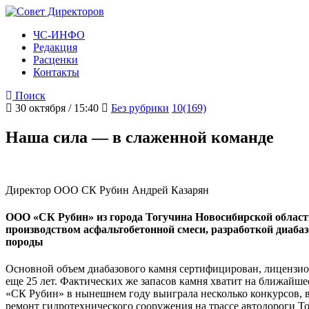
ЧС-ИНФО
Редакция
Расценки
Контакты
Поиск
30 октября / 15:40
Без рубрики
10(169)
Наша сила — в слаженной команде
Директор ООО СК Рубин Андрей Казарян
ООО «СК Рубин» из города Тогучина Новосибирской области
производством асфальтобетонной смеси, разработкой диаба
породы
Основной объем диабазового камня сертифицирован, лицензион
еще 25 лет. Фактических же запасов камня хватит на ближайшее
«СК Рубин» в нынешнем году выиграла несколько конкурсов, в
ремонт гидротехнического сооружения на трассе автодороги 