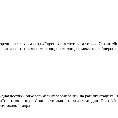
оренный флекси-поезд «Европак», в составе которого 74 контей
я организовать прямую железнодорожную доставку контейнеров 
р диагностики онкологических заболеваний на ранних стадиях. В
Топатомклиник». Соинвесторами выступают холдинг Polus kft. 
ет около 1 млрд.