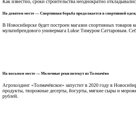
Как известно, сроки строительства неоднократно откладывались
На девятом месте — Спортивная борьба продолжается в спортивной одеж
В Новосибирске будет построен магазин спортивных товаров к
мультибрендового универмага Lukse Тимуром Саттаровым. Себ
На восьмом месте — Молочные реки потекут из Толмачёво
Агрохолдинг «Толмачёвское» запустит в 2020 году в Новосиб
продукты, творожные десерты, йогурты, мягкие сыры и морожен
рублей.