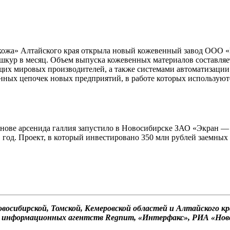
 кожа» Алтайского края открыла новый кожевенный завод ООО «
шкур в месяц. Объем выпуска кожевенных материалов составляет 
щих мировых производителей, а также системами автоматизации
онных цепочек новых предприятий, в работе которых используют
снове арсенида галлия запустило в Новосибирске ЗАО «Экран —
год. Проект, в который инвестировано 350 млн рублей заемных 
сибирской, Томской, Кемеровской областей и Алтайского края
информационных агентств Regnum, «Интерфакс», РИА «Нов