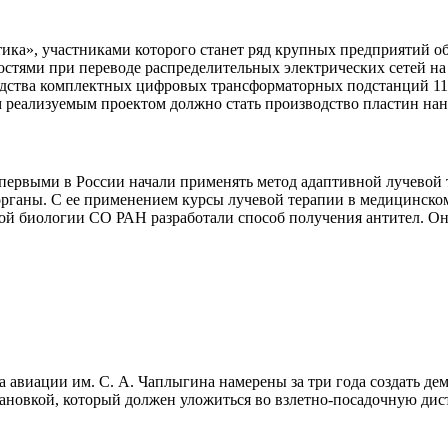
ика», участниками которого станет ряд крупных предприятий об
остями при переводе распределительных электрических сетей 
водства комплектных цифровых трансформаторных подстанций 11
реализуемым проектом должно стать производство пластин нано
ервыми в России начали применять метод адаптивной лучевой т
 органы. С ее применением курсы лучевой терапии в медицинск
 биологии СО РАН разработали способ получения антител. Он п
авиации им. С. А. Чаплыгина намерены за три года создать демо
тановкой, который должен уложиться во взлетно-посадочную дис