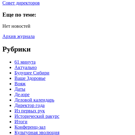
Cовет директоров
Еще по теме:
Нет новостей
Архив журнала
Рубрики
61 минута
Актуально
Будущее Сибири
Ваше Здоровье
Вояж
Даты
Де-юре
Деловой календарь
Директор года
Из первых рук
Исторический ракурс
Итоги
Конференц-зал
Культурная эволюция