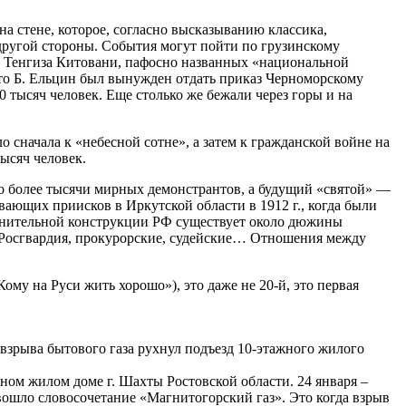
а стене, которое, согласно высказыванию классика,
 другой стороны. События могут пойти по грузинскому
ем Тенгиза Китовани, пафосно названных «национальной
 что Б. Ельцин был вынужден отдать приказ Черноморскому
0 тысяч человек. Еще столько же бежали через горы и на
сначала к «небесной сотне», а затем к гражданской войне на
ысяч человек.
то более тысячи мирных демонстрантов, а будущий «святой» —
ющих приисков в Иркутской области в 1912 г., когда были
ранительной конструкции РФ существует около дюжины
 Росгвардия, прокурорские, судейские… Отношения между
ому на Руси жить хорошо»), это даже не 20-й, это первая
о взрыва бытового газа рухнул подъезд 10-этажного жилого
ирном жилом доме г. Шахты Ростовской области. 24 января –
вошло словосочетание «Магнитогорский газ». Это когда взрыв