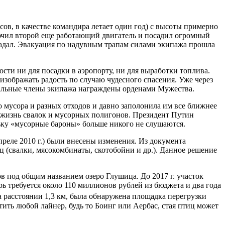
сов, в качестве командира летает один год) с высоты примерно
лючил второй еще работающий двигатель и посадил огромный
традал. Эвакуация по надувным трапам силами экипажа прошла
сти ни для посадки в аэропорту, ни для выработки топлива.
изображать радость по случаю чудесного спасения. Уже через
стальные члены экипажа награждены орденами Мужества.
 мусора и разных отходов и давно заполонила им все ближнее
жизнь свалок и мусорных полигонов. Президент Путин
ьку «мусорные бароны» больше никого не слушаются.
реле 2010 г.) были внесены изменения. Из документа
 (свалки, мясокомбинаты, скотобойни и др.). Данное решение
в под общим названием озеро Глушица. До 2017 г. участок
ь требуется около 110 миллионов рублей из бюджета и два года
а расстоянии 1,3 км, была обнаружена площадка перегрузки
ить любой лайнер, будь то Боинг или Аербас, стая птиц может