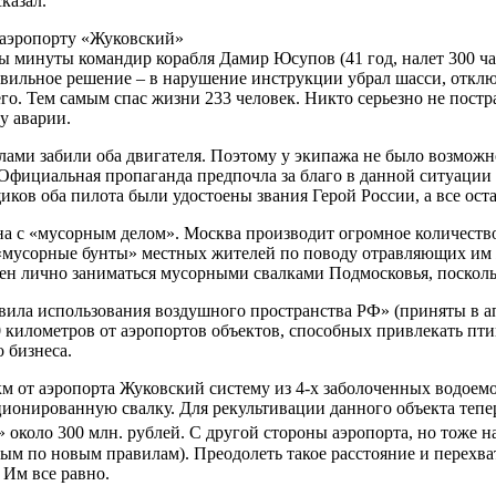
казал.
в аэропорту «Жуковский»
ры минуты командир корабля Дамир Юсупов (41 год, налет 300 ча
равильное решение – в нарушение инструкции убрал шасси, отк
его. Тем самым спас жизни 233 человек. Никто серьезно не пос
у аварии.
ами забили оба двигателя. Поэтому у экипажа не было возможно
Официальная пропаганда предпочла за благо в данной ситуации 
щиков оба пилота были удостоены звания Герой России, а все о
на с «мусорным делом». Москва производит огромное количество
 «мусорные бунты» местных жителей по поводу отравляющих им 
ден лично заниматься мусорными свалками Подмосковья, поскол
ила использования воздушного пространства РФ» (приняты в ап
километров от аэропортов объектов, способных привлекать птиц
 бизнеса.
км от аэропорта Жуковский систему из 4-х заболоченных водоемо
ционированную свалку. Для рекультивации данного объекта тепер
 около 300 млн. рублей. С другой стороны аэропорта, но тоже н
м по новым правилам). Преодолеть такое расстояние и перехват
 Им все равно.