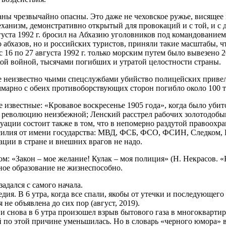
ы чрезвычайно опасны. Это даже не чеховское ружье, висящее н
еханизм, демонстративно открытый для провокаций и с той, и с
вгуста 1992 г. бросил на Абхазию уголовников под командовани
о абхазов, но и российских туристов, приняли такие масштабы,
 16 по 27 августа 1992 г. только морским путем было вывезено 2
кой войной, тысячами погибших и утратой целостности страны.
 неизвестно чьими спецслужбами убийство полицейских привело 
ммарно с обеих противоборствующих сторон погибло около 100 т
 известные: «Кровавое воскресенье 1905 года», когда было уби
революцию неизбежной; Ленский расстрел рабочих золотодобыва
уации состоит также в том, что в непомерно раздутой правоох
асилия от имени государства: МВД, ФСБ, ФСО, ФСИН, Следком,
ации в стране и внешних врагов не надо.
м: «Закон – мое желание! Кулак – моя полиция» (Н. Некрасов. «К
ное образование не жизнеспособно.
задался с самого начала.
едия. В 6 утра, когда все спали, якобы от утечки и последующег
е объявлена до сих пор (август, 2019).
ю, и снова в 6 утра произошел взрыв бытового газа в многокварт
й по этой причине уменьшилась. Но в словарь «черного юмора» 