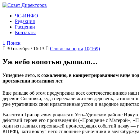
ЧС-ИНФО
Редакция
Расценки
Контакты
Поиск
30 октября / 16:13
Слово эксперта
10(169)
Уж небо копотью дышало…
Ушедшее лето, к сожалению, в концентрированном виде под
протяжении последних лет
Еще раньше об этом предупредил всех соотечественников наш
деревне Сосновка, куда переехали жители деревень, затопленн
уже утративших свои нравственные устои и народное единство
Валентин Григорьевич родился в Усть-Удинском районе Иркутс
действий героев его произведений («Прощание с Матерой», «П
один из главных персонажей происходящих событий наяву — гу
КПРФ), хотя вокруг него сплошные рыночники и мелкобуржуазн