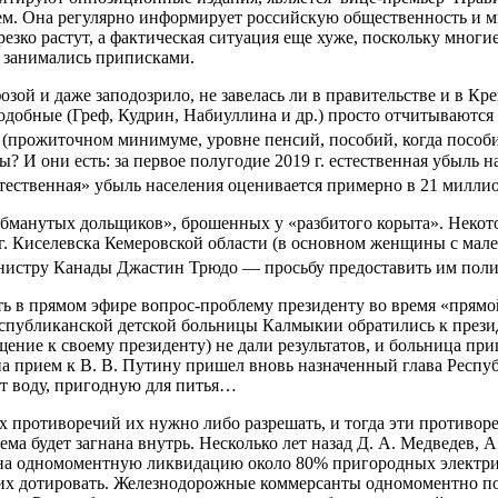
. Она регулярно информирует российскую общественность и мир 
резко растут, а фактическая ситуация еще хуже, поскольку мног
ь занимались приписками.
ой и даже заподозрило, не завелась ли в правительстве и в Кре
подобные (Греф, Кудрин, Набиуллина и др.) просто отчитываютс
прожиточном минимуме, уровне пенсий, пособий, когда пособие н
ы? И они есть: за первое полугодие 2019 г. естественная убыль 
естественная» убыль населения оценивается примерно в 21 милли
манутых дольщиков», брошенных у «разбитого корыта». Некото
й г. Киселевска Кемеровской области (в основном женщины с м
инистру Канады Джастин Трюдо — просьбу предоставить им пол
ать в прямом эфире вопрос-проблему президенту во время «прям
чи Республиканской детской больницы Калмыкии обратились к пр
щение к своему президенту) не дали результатов, и больница пр
на прием к В. В. Путину пришел вновь назначенный глава Респу
ют воду, пригодную для питья…
 противоречий их нужно либо разрешать, и тогда эти противоре
ма будет загнана внутрь. Несколько лет назад Д. А. Медведев, 
а одномоментную ликвидацию около 80% пригородных электриче
х дотировать. Железнодорожные коммерсанты одномоментно по