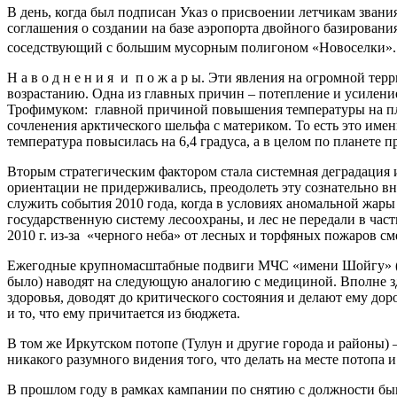
В день, когда был подписан Указ о присвоении летчикам звания
соглашения о создании на базе аэропорта двойного базировани
соседствующий с большим мусорным полигоном «Новоселки»
Н а в о д н е н и я и п о ж а р ы. Эти явления на огромной 
возрастанию. Одна из главных причин – потепление и усилени
Трофимуком: главной причиной повышения температуры на плане
сочленения арктического шельфа с материком. То есть это име
температура повысилась на 6,4 градуса, а в целом по планете 
Вторым стратегическим фактором стала системная деградация 
ориентации не придерживались, преодолеть эту сознательно 
служить события 2010 года, когда в условиях аномальной жары 
государственную систему лесоохраны, и лес не передали в част
2010 г. из-за «черного неба» от лесных и торфяных пожаров с
Ежегодные крупномасштабные подвиги МЧС «имени Шойгу» (в С
было) наводят на следующую аналогию с медициной. Вполне здо
здоровья, доводят до критического состояния и делают ему дор
и то, что ему причитается из бюджета.
В том же Иркутском потопе (Тулун и другие города и районы) 
никакого разумного видения того, что делать на месте потопа и 
В прошлом году в рамках кампании по снятию с должности бы