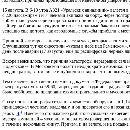
погибших, причинах произошедшего и нанесенном ущербе не с
15 августа. В 6-10 утра А321 «Уральских авиалиний» взлетел 
с 226 пассажирами и 7 членами экипажа на борту. Через полто
250 метров сумел сориентироваться и принять единственно п
лайнер на брюхо на кукурузное поле, с полными баками горюч
успешно еще до того, как аэродромные службы прибыли к мест
Причиной катастрофы послужила стая чаек, которые своими тел
Случившееся тут же окрестили «чудом в небе над Раменском». 
день после аварии (17 августа), еще до расшифровки черных я
Вскоре выяснилось, что причина катастрофы неразрывно связа
Подмосковье. В Московской области неоднократно возникали
неоднократно, в том числе и публично говорил, что он вынуж
Тем не менее, в жизненно важный документ «Федеральные прав
вычеркнуты пункты 58-60, запрещающие создание в радиусе 30 
было лоббировано представителями строительного и мусорного
Сразу после катастрофы созданная комиссия обнаружила в 1,3 
принадлежал частному владельцу, и он превратил его в несанк
)
работ.
[4]
Вместе со стоимостью разбитого самолета «набегает»
мусора компанией – мусорным оператором (совершенно законны
в течение нескольких минут. Причем, и на взлете, и на посадке.