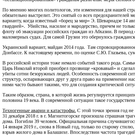
По мнению многих политологов, эти изменения для нашей стран
обязательно выстрелит. Это снятый со всех предохранителей м
варианту, когда известный «борец за мир» Э. Шеварнадзе 14 а
гвардией». Убийства, насилие и мародерство, причем не тольк
флоту об эвакуации российских граждан из Абхазии. В период с
маломерных судах. Для самой Грузии это обернулось гражданс
Украинский вариант, майдан 2014 года. Там спровоцированное
Донбассе. К настоящему времени, по оценке С.Ю. Глазьева, су
В российской истории тоже немало событий такого рода. Самые
Царь Николай второй приобрел прозвище «кровавый» и сделал 
убиты сотни безоружных людей. Особенность современной сит
структур, оспаривающих друг у друга право на применение н
ними часто бывают такими, что для создания критической ситу
Таким образом, страна, в которой жизнь регулируется принципо
половина 19 века. В современной ситуации такое государствен
Техногенные аварии и катастрофы.
С этой точки зрения год не 
31 декабря 2018 г. в г. Магнитогорске произошла страшная траг
дома. Погибли 39 человек. Официальная причина случившегося н
14 января 2019 г., снова в Новый год, только по старому стил
взрыв жилого дома в Балашихе. Впоследствии частота трагеди