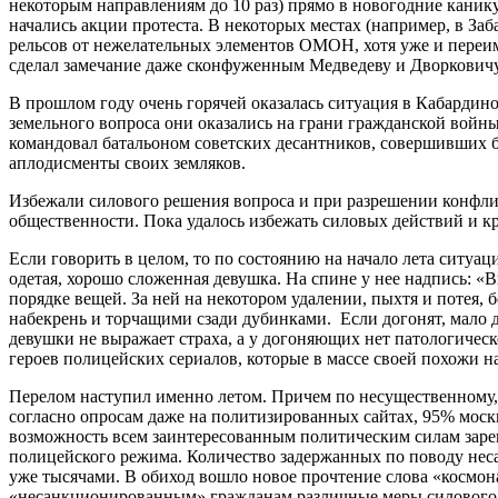
некоторым направлениям до 10 раз) прямо в новогодние каникул
начались акции протеста. В некоторых местах (например, в За
рельсов от нежелательных элементов ОМОН, хотя уже и переи
сделал замечание даже сконфуженным Медведеву и Дворковичу,
В прошлом году очень горячей оказалась ситуация в Кабардин
земельного вопроса они оказались на грани гражданской войны
командовал батальоном советских десантников, совершивших
аплодисменты своих земляков.
Избежали силового решения вопроса и при разрешении конфли
общественности. Пока удалось избежать силовых действий и к
Если говорить в целом, то по состоянию на начало лета ситуац
одетая, хорошо сложенная девушка. На спине у нее надпись: 
порядке вещей. За ней на некотором удалении, пыхтя и потея,
набекрень и торчащими сзади дубинками. Если догонят, мало д
девушки не выражает страха, а у догоняющих нет патологическ
героев полицейских сериалов, которые в массе своей похожи н
Перелом наступил именно летом. Причем по несущественному, 
согласно опросам даже на политизированных сайтах, 95% моск
возможность всем заинтересованным политическим силам зарег
полицейского режима. Количество задержанных по поводу нес
уже тысячами. В обиход вошло новое прочтение слова «космон
«несанкционированным» гражданам различные меры силового 