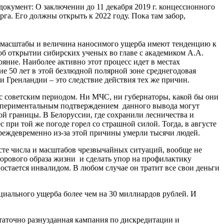
 документ: О заключении до 11 декабря 2019 г. концессионного
га. Его должны открыть к 2022 году. Пока там забор,
 их масштабы и величина наносимого ущерба имеют тенденцию к
об открытии сибирских ученых во главе с академиком А.А.
яние. Наиболее активно этот процесс идет в местах
ие 50 лет в этой безлюдной полярной зоне среднегодовая
 и Гренландии – это следствие действия тех же причин.
с советским периодом. Ни МЧС, ни губернаторы, какой бы они
кспериментальным подтверждением данного вывода могут
ой границы. В Белоруссии, где сохранили лесничества и
 при той же погоде горел со страшной силой. Тогда, в августе
преждевременно из-за этой причины умерли тысячи людей.
те числа и масштабов чрезвычайных ситуаций, вообще не
дорового образа жизни и сделать упор на профилактику
 остается инвалидом. В любом случае он тратит все свои деньги
циального ущерба более чем на 30 миллиардов рублей. И
аточно разнузданная кампания по дискредитации и