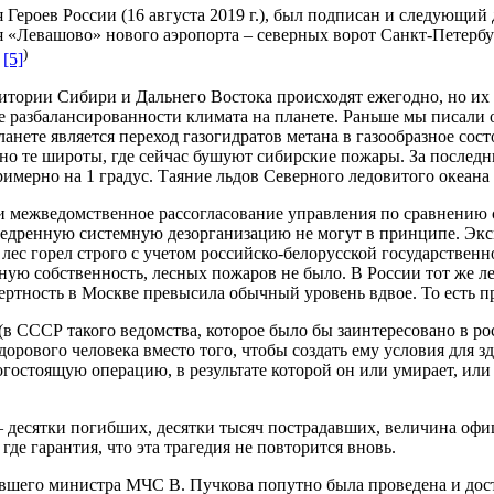
 Героев России (16 августа 2019 г.), был подписан и следующий
я «Левашово» нового аэропорта – северных ворот Санкт-Петербур
)
.
[5]
территории Сибири и Дальнего Востока происходят ежегодно, но
е разбалансированности климата на планете. Раньше мы писали 
те является переход газогидратов метана в газообразное состо
нно те широты, где сейчас бушуют сибирские пожары. За последн
примерно на 1 градус. Таяние льдов Северного ледовитого океана
и межведомственное рассогласование управления по сравнению 
внедренную системную дезорганизацию не могут в принципе. Э
лес горел строго с учетом российско-белорусской государственн
ную собственность, лесных пожаров не было. В России тот же лес
мертность в Москве превысила обычный уровень вдвое. То есть 
ССР такого ведомства, которое было бы заинтересовано в рос
рового человека вместо того, чтобы создать ему условия для з
огостоящую операцию, в результате которой он или умирает, или
– десятки погибших, десятки тысяч пострадавших, величина офи
где гарантия, что эта трагедия не повторится вновь.
вшего министра МЧС В. Пучкова попутно была проведена и дост