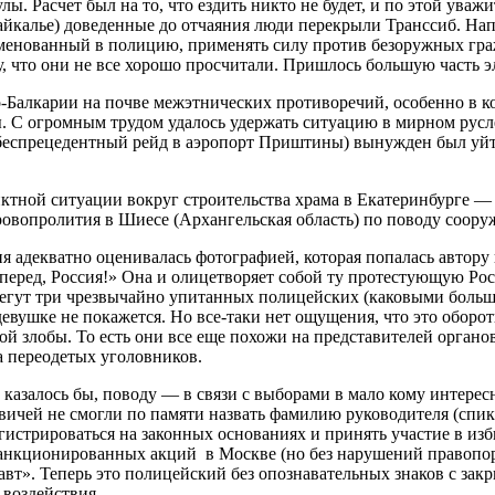
ы. Расчет был на то, что ездить никто не будет, и по этой ува
байкалье) доведенные до отчаяния люди перекрыли Транссиб. На
менованный в полицию, применять силу против безоружных граж
 что они не все хорошо просчитали. Пришлось большую часть э
о-Балкарии на почве межэтнических противоречий, особенно в 
. С огромным трудом удалось удержать ситуацию в мирном русле
 беспрецедентный рейд в аэропорт Приштины) вынужден был уй
ктной ситуации вокруг строительства храма в Екатеринбурге 
ровопролития в Шиесе (Архангельская область) по поводу соор
ия адекватно оценивалась фотографией, которая попалась автору
«Вперед, Россия!» Она и олицетворяет собой ту протестующую Р
 бегут три чрезвычайно упитанных полицейских (каковыми больша
евушке не покажется. Но все-таки нет ощущения, что это оборот
ой злобы. То есть они все еще похожи на представителей органо
а переодетых уголовников.
казалось бы, поводу — в связи с выборами в мало кому интере
вичей не смогли по памяти назвать фамилию руководителя (спике
истрироваться на законных основаниях и принять участие в из
анкционированных акций в Москве (но без нарушений правопоря
авт». Теперь это полицейский без опознавательных знаков с за
воздействия.