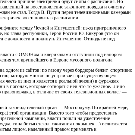
жительной причине электрички будут сняты с расписания. Но
правленный на восстановление законного порядка и очистку
дан не стал. Тогда В. Путин перед телевизионными камерами
лектричек восстановить в расписании.
конфликте между Чечней и Ингушетией: из-за приграничного
, но глава республики, Герой России Ю. Евкуров (это он
ти с должности и покинуть Ингушетию. Отнюдь не под
— власти с ОМОНом и клерикалами отступили под напором
ужения там крупнейшего в Европе мусорного полигона.
 на одном из сайтов: по газону через бордюры бежит спортивно
оссию, которую многое не устраивает при существующем
я часть из них и является в реальной жизни) в фуражках
ни в погонах, которые сотворят с ней что-то ужасное. Лицо
в правопорядка, в отличие от своих телевизионных коллег —
сный законодательный орган — Мосгордуму. По крайней мере,
ра) этой организации. Вместо того чтобы предоставить
бирательной кампании, власти пошли на ужесточение
дка, типа битья стекол, сжигания покрышек…) исчисляется
крытым лицом, наделенный правом применять к