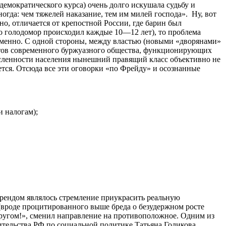
емократического курса) очень долго искушала судьбу и
гда: чем тяжелей наказание, тем им милей господа». Ну, вот
о, отличается от крепостной России, где барин был
ько голодомор происходил каждые 10—12 лет), то проблема
еменно. С одной стороны, между властью (новыми «дворянами»
тутов современного буржуазного общества, функционирующих
сленности населения нынешний правящий класс объективно не
ется. Отсюда все эти оговорки «по Фрейду» и осознанные
и налогам);
рендом являлось стремление приукрасить реальную
(вроде процитированного выше бреда о безудержном росте
«кругом!», сменил направление на противоположное. Одним из
тельства РФ по социальной политике Татьяна Голикова,