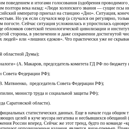
им поведением и итогами голосования (одобрения проводимого д
м полтора века назад: «Люди холопского звания — сущие псы ино
сийский император приехал на станцию «Дно». Ситуация, конечн
естьян. Но уж если случался мор (а случался он регулярно, тол
м погосте. Сейчас ситуация усложнилась и упростилась одновр
виде обломков советской технологической цивилизации и инсти
гой стороны, в увеличении и даже сохранении достигнутой чи
их людей» или «лишних едоков». Что практически уже не скрыва
ой областной Думы);
 налоги» (А. Макаров, председатель комитета ГД РФ по бюджету 
ен Совета Федерации РФ);
(В. Матвиенко, председатель Совета Федерации РФ);
опилин, министр труда и социальной защиты РФ);
да Саратовской области).
ициальных статистических данных. Еще в начале года общим т
ляющих целей в куче мусора негатива и несбывшихся обещаний 
ижения России вперед. Сейчас же этот тренд, будто по команде 
цитируют оппозиционные издания, является вице-премьер Прави