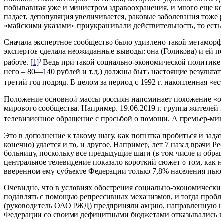
побывавшая уже и министром здравоохранения, и много еще кем
падает, депопуляция увеличивается, раковые заболевания тоже 
«майскими указами» приукрашивали действительность, то ест
Сначала экспертное сообщество было удивлено такой метаморфоз
экспертов сделала неожиданные выводы: она (Голикова) и ей 
)
работе.
[1]
Ведь при такой социально-экономической политике (
него – 80—140 рублей и т.д.) должны быть настоящие результат
третий год подряд. В целом за период с 1992 г. накопленная «
Положение основной массы россиян напоминает положение «об
мирового сообщества. Например, 19.06.2019 г. группа жителе
телевизионное обращение с просьбой о помощи. А премьер-м
Это в дополнение к такому шагу, как попытка пробиться и зад
конечно) удается и то, и другое. Например, лет 7 назад вра
больницу, поскольку все предыдущие шаги (в том числе и обра
центральное телевидение показало короткий сюжет о том, как 
вверенном ему субъекте Федерации только 7,8% населения пь
Очевидно, что в условиях обострения социально-экономических
подавлять с помощью репрессивных механизмов, и тогда пробле
(руководитель ОАО РЖД) предприняли акцию, направленную н
Федерации со своими дефицитными бюджетами отказывались и