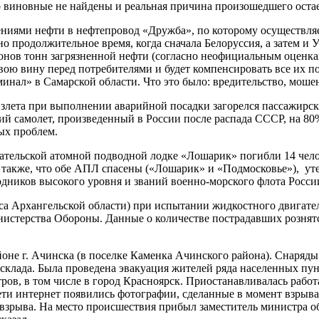
о виновные не найдены и реальная причина произошедшего остае
ениями нефти в нефтепровод «Дружба», по которому осуществляет
о продолжительное время, когда сначала Белоруссия, а затем и У
ионов тонн загрязненной нефти (согласно неофициальным оценка
ою вину перед потребителями и будет компенсировать все их по
инал» в Самарской области. Что это было: вредительство, мошен
 взлета при выполнении аварийной посадки загорелся пассажирс
кий самолет, произведенный в России после распада СССР, на 8
ых проблем.
вательской атомной подводной лодке «Лошарик» погибли 14 челов
о также, что обе АПЛ спасены («Лошарик» и «Подмосковье»), ут
ников высокого уровня и званий военно-морского флота России
окса Архангельской области) при испытании жидкостного двигате
истерства Обороны. Данные о количестве пострадавших рознят
йоне г. Ачинска (в поселке Каменка Ачинского района). Снаряды
склада. Была проведена эвакуация жителей ряда населенных пун
ров, в том числе в город Красноярск. Приостанавливалась работ
ти интернет появились фотографии, сделанные в момент взрыва
 взрыва. На место происшествия прибыл заместитель министра о