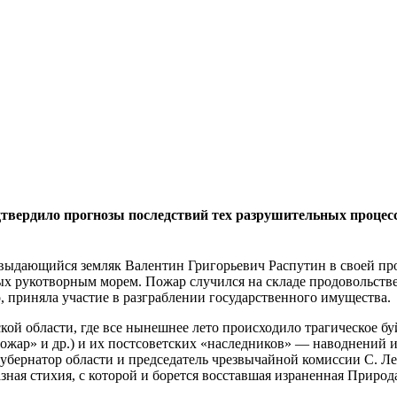
твердило прогнозы последствий тех разрушительных процесс
 выдающийся земляк Валентин Григорьевич Распутин в своей пр
ых рукотворным морем. Пожар случился на складе продовольстве
, приняла участие в разграблении государственного имущества.
кой области, где все нынешнее лето происходило трагическое б
ожар» и др.) и их постсоветских «наследников» — наводнений и 
бернатор области и председатель чрезвычайной комиссии С. Лев
ая стихия, с которой и борется восставшая израненная Природ