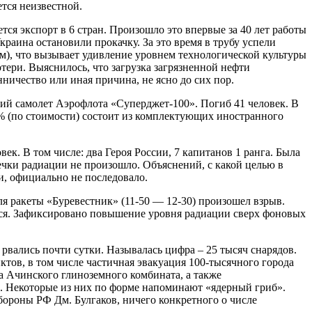
тся неизвестной.
ся экспорт в 6 стран. Произошло это впервые за 40 лет работы
краина остановили прокачку. За это время в трубу успели
м), что вызывает удивление уровнем технологической культуры
тери. Выяснилось, что загрузка загрязненной нефти
ничество или иная причина, не ясно до сих пор.
кий самолет Аэрофлота «Суперджет-100». Погиб 41 человек. В
0% (по стоимости) состоит из комплектующих иностранного
ек. В том числе: два Героя России, 7 капитанов 1 ранга. Была
ечки радиации не произошло. Объяснений, с какой целью в
, официально не последовало.
ля ракеты «Буревестник» (11-50 — 12-30) произошел взрыв.
ся. Зафиксировано повышение уровня радиации сверх фоновых
 рвались почти сутки. Называлась цифра – 25 тысяч снарядов.
ктов, в том числе частичная эвакуация 100-тысячного города
а Ачинского глиноземного комбината, а также
. Некоторые из них по форме напоминают «ядерный гриб».
бороны РФ Дм. Булгаков, ничего конкретного о числе