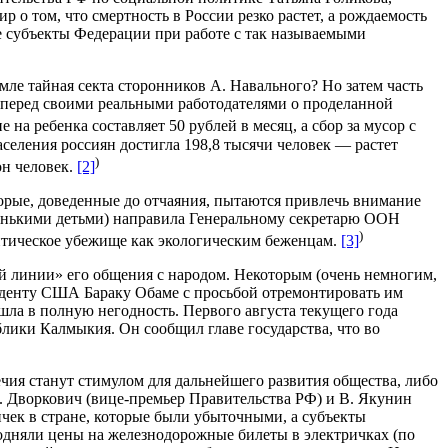
о том, что смертность в России резко растет, а рождаемость
ие субъекты Федерации при работе с так называемыми
мле тайная секта сторонников А. Навального? Но затем часть
я перед своими реальными работодателями о проделанной
а ребенка составляет 50 рублей в месяц, а сбор за мусор с
населения россиян достигла 198,8 тысячи человек — растет
)
он человек.
[2]
рые, доведенные до отчаяния, пытаются привлечь внимание
аленькими детьми) направила Генеральному секретарю ООН
)
итическое убежище как экологическим беженцам.
[3]
ой линии» его общения с народом. Некоторым (очень немногим,
езиденту США Бараку Обаме с просьбой отремонтировать им
ишла в полную негодность. Первого августа текущего года
блики Калмыкия. Он сообщил главе государства, что во
чия станут стимулом для дальнейшего развития общества, либо
А. Дворкович (вице-премьер Правительства РФ) и В. Якунин
к в стране, которые были убыточными, а субъекты
дняли цены на железнодорожные билеты в электричках (по