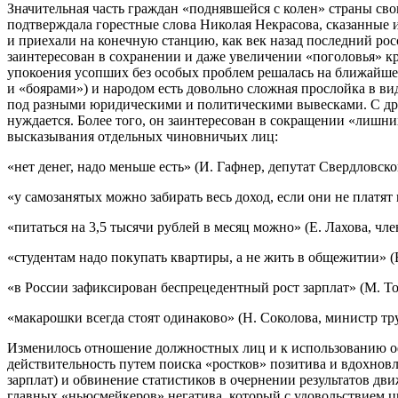
Значительная часть граждан «поднявшейся с колен» страны сво
подтверждала горестные слова Николая Некрасова, сказанные и
и приехали на конечную станцию, как век назад последний рос
заинтересован в сохранении и даже увеличении «поголовья» кр
упокоения усопших без особых проблем решалась на ближайше
и «боярами») и народом есть довольно сложная прослойка в 
под разными юридическими и политическими вывесками. С дру
нуждается. Более того, он заинтересован в сокращении «лишн
высказывания отдельных чиновничьих лиц:
«нет денег, надо меньше есть» (И. Гафнер, депутат Свердловск
«у самозанятых можно забирать весь доход, если они не платят
«питаться на 3,5 тысячи рублей в месяц можно» (Е. Лахова, чл
«студентам надо покупать квартиры, а не жить в общежитии» 
«в России зафиксирован беспрецедентный рост зарплат» (М. Т
«макарошки всегда стоят одинаково» (Н. Соколова, министр тру
Изменилось отношение должностных лиц и к использованию оф
действительность путем поиска «ростков» позитива и вдохнов
зарплат) и обвинение статистиков в очернении результатов дв
главных «ньюсмейкеров» негатива, который с удовольствием 