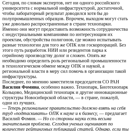
Сегодня, по словам экспертов, нет ни одного российского
университета с нормальной инфраструктурой, достаточной,
чтобы лабораторный результат доводился хотя бы до
полупромышленных образцов. Впрочем, выходом могут стать
уже довольно распространенные в стране технопарки.
Именно они могут предоставить возможность сотрудничества
с индустриальными компаниями по интересующим их
проектам, обустройства полигонов, где можно испытывать
разные технологии для того же ОПК или госкорпораций. Без
этого путь разработок НИИ или резидентов парка к
серийному производству долог и сложен. Опять же
необходимо определить роль региональной промышленности
в технологическом обмене между ОПК и наукой, а
региональной власти в меру сил помочь в организации такой
инфраструктуры.
Последнее, по мнению заместителя председателя СО РАН
Василия Фомина
, особенно важно. Технопарк, Биотехнопарк
Кольцово, Медицинский технопарк и другие инновационные
структуры Новосибирской области, — в стране, пожалуй,
одни из лучших.
— Теперь региональное правительство должно взять на себя
труд «подтаскивать» ОПК к науке и к бизнесу,
— предлагает
Василий Фомин.
— Но со стороны науки есть весьма
значительная проблема. Сегодня ученых оценивают по
количеству рейтинговых публикаций статей. Однако, если ты