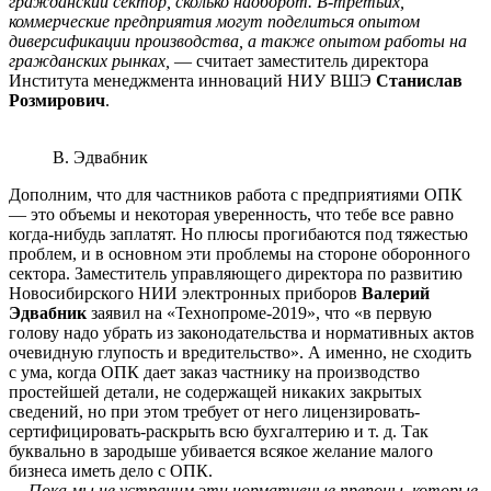
гражданский сектор, сколько наоборот. В-третьих,
коммерческие предприятия могут поделиться опытом
диверсификации производства, а также опытом работы на
гражданских рынках,
— считает заместитель директора
Института менеджмента инноваций НИУ ВШЭ
Станислав
Розмирович
.
В. Эдвабник
Дополним, что для частников работа с предприятиями ОПК
— это объемы и некоторая уверенность, что тебе все равно
когда-нибудь заплатят. Но плюсы прогибаются под тяжестью
проблем, и в основном эти проблемы на стороне оборонного
сектора. Заместитель управляющего директора по развитию
Новосибирского НИИ электронных приборов
Валерий
Эдвабник
заявил на «Технопроме-2019», что «в первую
голову надо убрать из законодательства и нормативных актов
очевидную глупость и вредительство». А именно, не сходить
с ума, когда ОПК дает заказ частнику на производство
простейшей детали, не содержащей никаких закрытых
сведений, но при этом требует от него лицензировать-
сертифицировать-раскрыть всю бухгалтерию и т. д. Так
буквально в зародыше убивается всякое желание малого
бизнеса иметь дело с ОПК.
— Пока мы не устраним эти нормативные препоны, которые