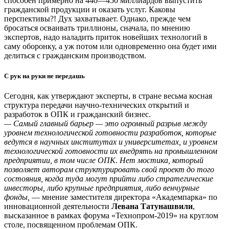
способен примерно на 440—450 миллиардов выпустить
гражданской продукции и оказать услуг. Каковы
перспективы?! Дух захватывает. Однако, прежде чем
бросаться осваивать триллионы, сначала, по мнению
экспертов, надо наладить приток новейших технологий в
саму оборонку, а уж потом или одновременно она будет ими
делиться с гражданским производством.
С рук на руки не передашь
Сегодня, как утверждают эксперты, в стране весьма косная
структура передачи научно-технических открытий и
разработок в ОПК и гражданский бизнес.
— Самый главный барьер — это огромный разрыв между
уровнем технологической готовности разработок, которые
ведутся в научных институтах и университетах, и уровнем
технологической готовности их внедрять на промышленном
предприятии, в том числе ОПК. Нет мостика, который
позволяет авторам структурировать свой проект до того
состояния, когда туда могут прийти либо стратегические
инвесторы, либо крупные предприятия, либо венчурные
фонды,
— мнение заместителя директора «Академпарка» по
инновационной деятельности
Левана Татунашвили
,
высказанное в рамках форума «Технопром-2019» на круглом
столе, посвященном проблемам ОПК.