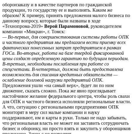
оборонзаказу и в качестве партнеров по гражданской
продукции, то государству ее и выполнять. Каким же
образом? К примеру, принять предложения малого бизнеса по
данному вопросу, которые были названы в ходе
«Технопрома-2019»
Верой Парамоновой
, руководителем
компании «Микран», г. Томск:
— Во-первых, для совершенствования системы работы ОПК
и частного предприятия мы предлагаем вести приемку всех
фактических понесенных затрат предприятием в рамках
ГОСа. Во-вторых, работа на базе твердой фиксированной
цены создаст определенную гарантию по будущим периодам.
В-третьих, необходимы послабления при работе со
спецсчетами. В-четвертых, должна быть предоставлена
возможность для списания кредитных обязательств —
ослабление долговой нагрузки предприятий ОПК.
Предложения ушли «на самый верх», будет ли по ним
движение, сказать сложно. Пока же явно проглядывает
настойчивое желание федерального центра, чтобы роль свахи
для ОПК и частного бизнеса исполняли региональные власти.
А что, ситуацию с региональными предприятиями ОПК
мониторят в меру сил малые компании и науку
поддерживают, им и карты в руки. Только не надо забывать,
что региональная власть не может ни заставить сотрудничать
бизнес и оборонку, ни просто взять и закупить у оборонщиков
продукцию. Закон-с не позволяет.