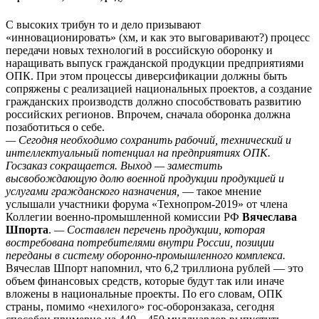
С высоких трибун то и дело призывают
«инновационировать» (хм, и как это выговаривают?) процесс
передачи новых технологий в российскую оборонку и
наращивать выпуск гражданской продукции предприятиями
ОПК. При этом процессы диверсификации должны быть
сопряжены с реализацией национальных проектов, а создание
гражданских производств должно способствовать развитию
российских регионов. Впрочем, сначала оборонка должна
позаботиться о себе.
— Сегодня необходимо сохранить рабочий, технический и
интеллектуальный потенциал на предприятиях ОПК.
Госзаказ сокращается. Выход — заместить
высвобождающую долю военной продукции продукцией и
услугами гражданского назначения,
— такое мнение
услышали участники форума «Технопром-2019» от члена
Коллегии военно-промышленной комиссии РФ
Вячеслава
Шпорта
.
— Составлен перечень продукции, которая
востребована потребителями внутри России, позиции
переданы в систему оборонно-промышленного комплекса.
Вячеслав Шпорт напомнил, что 6,2 триллиона рублей — это
объем финансовых средств, которые будут так или иначе
вложены в национальные проекты. По его словам, ОПК
страны, помимо «нехилого» гос-оборонзаказа, сегодня