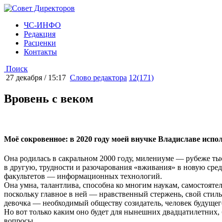
ЧС-ИНФО
Редакция
Расценки
Контакты
Поиск
27 декабря / 15:17
Слово редактора
12(171)
Вровень с веком
Моё сокровенное: в 2020 году моей внучке Владиславе испол
Она родилась в сакральном 2000 году, милениуме — рубеже тыся
в другую, трудности и разочарования «вживания» в новую сред
факультетов — информационных технологий.
Она умна, талантлива, способна ко многим наукам, самостоятел
поскольку главное в ней — нравственный стержень, свой стил
девочка — необходимый обществу созидатель, человек будущег
Но вот только каким оно будет для нынешних двадцатилетних, б
вопросы…