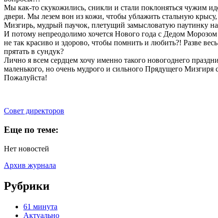
Мы как-то скукожились, сникли и стали поклоняться чужим идо
двери. Мы лезем вон из кожи, чтобы ублажить стальную крысу
Мизгирь, мудрый паучок, плетущий замысловатую паутинку наш
И потому непреодолимо хочется Нового года с Дедом Морозом и
не так красиво и здорово, чтобы помнить и любить?! Разве вес
прятать в сундук?
Лично я всем сердцем хочу именно такого новогоднего праздни
маленького, но очень мудрого и сильного Прядущего Мизгиря 
Пожалуйста!
Cовет директоров
Еще по теме:
Нет новостей
Архив журнала
Рубрики
61 минута
Актуально