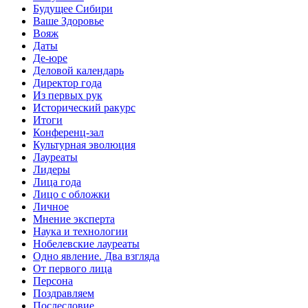
Будущее Сибири
Ваше Здоровье
Вояж
Даты
Де-юре
Деловой календарь
Директор года
Из первых рук
Исторический ракурс
Итоги
Конференц-зал
Культурная эволюция
Лауреаты
Лидеры
Лица года
Лицо с обложки
Личное
Мнение эксперта
Наука и технологии
Нобелевские лауреаты
Одно явление. Два взгляда
От первого лица
Персона
Поздравляем
Послесловие