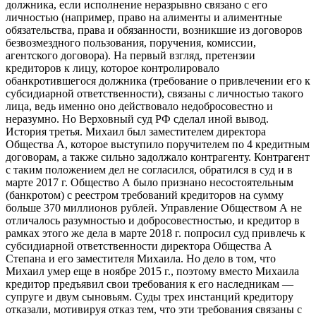
должника, если исполнение неразрывно связано с его
личностью (например, право на алименты и алиментные
обязательства, права и обязанности, возникшие из договоров
безвозмездного пользования, поручения, комиссии,
агентского договора). На первый взгляд, претензии
кредиторов к лицу, которое контролировало
обанкротившегося должника (требование о привлечении его к
субсидиарной ответственности), связаны с личностью такого
лица, ведь именно оно действовало недобросовестно и
неразумно. Но Верховный суд РФ сделал иной вывод.
История третья. Михаил был заместителем директора
Общества А, которое выступило поручителем по 4 кредитным
договорам, а также сильно задолжало контрагенту. Контрагент
с таким положением дел не согласился, обратился в суд и в
марте 2017 г. Общество А было признано несостоятельным
(банкротом) с реестром требований кредиторов на сумму
больше 370 миллионов рублей. Управление Обществом А не
отличалось разумностью и добросовестностью, и кредитор в
рамках этого же дела в марте 2018 г. попросил суд привлечь к
субсидиарной ответственности директора Общества А
Степана и его заместителя Михаила. Но дело в том, что
Михаил умер еще в ноябре 2015 г., поэтому вместо Михаила
кредитор предъявил свои требования к его наследникам —
супруге и двум сыновьям. Суды трех инстанций кредитору
отказали, мотивируя отказ тем, что эти требования связаны с