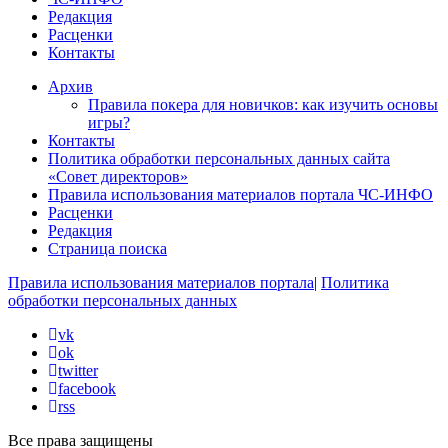
Редакция
Расценки
Контакты
Архив
Правила покера для новичков: как изучить основы
игры?
Контакты
Политика обработки персональных данных сайта
«Совет директоров»
Правила использования материалов портала ЧС-ИНФО
Расценки
Редакция
Страница поиска
Правила использования материалов портала
|
Политика
обработки персональных данных
vk
ok
twitter
facebook
rss
Все права защищены