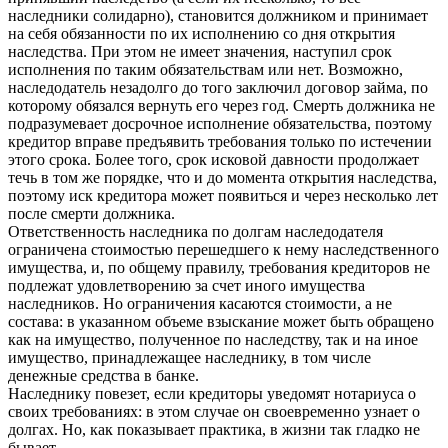
наследники солидарно), становится должником и принимает
на себя обязанности по их исполнению со дня открытия
наследства. При этом не имеет значения, наступил срок
исполнения по таким обязательствам или нет. Возможно,
наследодатель незадолго до того заключил договор займа, по
которому обязался вернуть его через год. Смерть должника не
подразумевает досрочное исполнение обязательства, поэтому
кредитор вправе предъявить требования только по истечении
этого срока. Более того, срок исковой давности продолжает
течь в том же порядке, что и до момента открытия наследства,
поэтому иск кредитора может появиться и через несколько лет
после смерти должника.
Ответственность наследника по долгам наследодателя
ограничена стоимостью перешедшего к нему наследственного
имущества, и, по общему правилу, требования кредиторов не
подлежат удовлетворению за счет иного имущества
наследников. Но ограничения касаются стоимости, а не
состава: в указанном объеме взыскание может быть обращено
как на имущество, полученное по наследству, так и на иное
имущество, принадлежащее наследнику, в том числе
денежные средства в банке.
Наследнику повезет, если кредиторы уведомят нотариуса о
своих требованиях: в этом случае он своевременно узнает о
долгах. Но, как показывает практика, в жизни так гладко не
бывает.