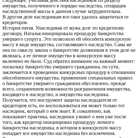
следующее: учитывая действия наследников по разделу
имущества, полученного в порядке наследства, сепарация
наследственной массы в данном случае затруднительна.
В другом деле наследникам все-таки удалось защититься от
кредиторов.
История пятая. Унаследовав от мужа долг по кредитному
договору, Наталья инициировала процедуру банкротства
умершего супруга. Это позволило ей обособить конкурсную
массу в виде имущества, составлявшего наследство. Сама же
она по смыслу закона о банкротстве должником в этом деле не
являлась, а ее личное имущество в конкурсную массу
включено не было. Суд обратил внимание на важный момент:
поскольку банкротство умершего гражданина, по сути,
заключается в проведении конкурсных процедур в отношении
обособленного имущества, применение специальных правил
о банкротстве умершего гражданина обусловлено, прежде
всего, сохранением возможности разграничения имущества,
входящего в наследство, и имущества наследника.
Получается, что инструмент защиты наследодателя от
кредиторов есть, но воспользоваться им может только тот
наследник, который о нем знает. К сожалению, как
показывает практика, наследники узнают о нем уже после
того, как кредитор инициировал процедуру личного
банкротства наследника, в котором в конкурсную массу
попадает все имущество наследника без исключения.