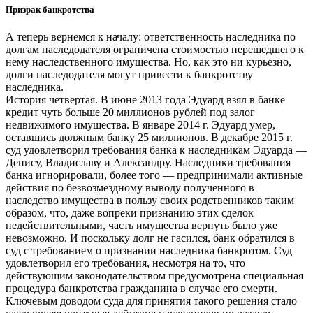
Призрак банкротства
А теперь вернемся к началу: ответственность наследника по
долгам наследодателя ограничена стоимостью перешедшего к
нему наследственного имущества. Но, как это ни курьезно,
долги наследодателя могут привести к банкротству
наследника.
История четвертая. В июне 2013 года Эдуард взял в банке
кредит чуть больше 20 миллионов рублей под залог
недвижимого имущества. В январе 2014 г. Эдуард умер,
оставшись должным банку 25 миллионов. В декабре 2015 г.
суд удовлетворил требования банка к наследникам Эдуарда —
Денису, Владиславу и Александру. Наследники требования
банка игнорировали, более того — предпринимали активные
действия по безвозмездному выводу полученного в
наследство имущества в пользу своих родственников таким
образом, что, даже вопреки признанию этих сделок
недействительными, часть имущества вернуть было уже
невозможно. И поскольку долг не гасился, банк обратился в
суд с требованием о признании наследника банкротом. Суд
удовлетворил его требования, несмотря на то, что
действующим законодательством предусмотрена специальная
процедура банкротства гражданина в случае его смерти.
Ключевым доводом суда для принятия такого решения стало