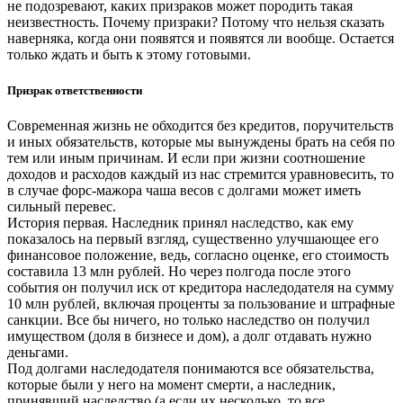
не подозревают, каких призраков может породить такая
неизвестность. Почему призраки? Потому что нельзя сказать
наверняка, когда они появятся и появятся ли вообще. Остается
только ждать и быть к этому готовыми.
Призрак ответственности
Современная жизнь не обходится без кредитов, поручительств
и иных обязательств, которые мы вынуждены брать на себя по
тем или иным причинам. И если при жизни соотношение
доходов и расходов каждый из нас стремится уравновесить, то
в случае форс-мажора чаша весов с долгами может иметь
сильный перевес.
История первая. Наследник принял наследство, как ему
показалось на первый взгляд, существенно улучшающее его
финансовое положение, ведь, согласно оценке, его стоимость
составила 13 млн рублей. Но через полгода после этого
события он получил иск от кредитора наследодателя на сумму
10 млн рублей, включая проценты за пользование и штрафные
санкции. Все бы ничего, но только наследство он получил
имуществом (доля в бизнесе и дом), а долг отдавать нужно
деньгами.
Под долгами наследодателя понимаются все обязательства,
которые были у него на момент смерти, а наследник,
принявший наследство (а если их несколько, то все