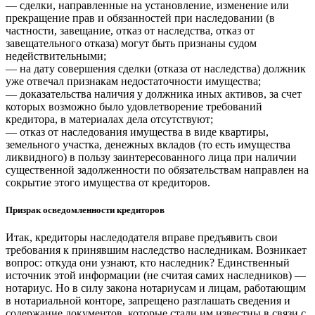
— сделки, направленные на установление, изменение или
прекращение прав и обязанностей при наследовании (в
частности, завещание, отказ от наследства, отказ от
завещательного отказа) могут быть признаны судом
недействительными;
— на дату совершения сделки (отказа от наследства) должник
уже отвечал признакам недостаточности имущества;
— доказательства наличия у должника иных активов, за счет
которых возможно было удовлетворение требований
кредитора, в материалах дела отсутствуют;
— отказ от наследования имущества в виде квартиры,
земельного участка, денежных вкладов (то есть имущества
ликвидного) в пользу заинтересованного лица при наличии
существенной задолженности по обязательствам направлен на
сокрытие этого имущества от кредиторов.
Призрак осведомленности кредиторов
Итак, кредиторы наследодателя вправе предъявить свои
требования к принявшим наследство наследникам. Возникает
вопрос: откуда они узнают, кто наследник? Единственный
источник этой информации (не считая самих наследников) —
нотариус. Но в силу закона нотариусам и лицам, работающим
в нотариальной конторе, запрещено разглашать сведения и
содержание документов, которые стали им известны в связи с