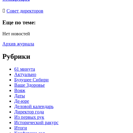
Cовет директоров
Еще по теме:
Нет новостей
Архив журнала
Рубрики
61 минута
Актуально
Будущее Сибири
Ваше Здоровье
Вояж
Даты
Де-юре
Деловой календарь
Директор года
Из первых рук
Исторический ракурс
Итоги