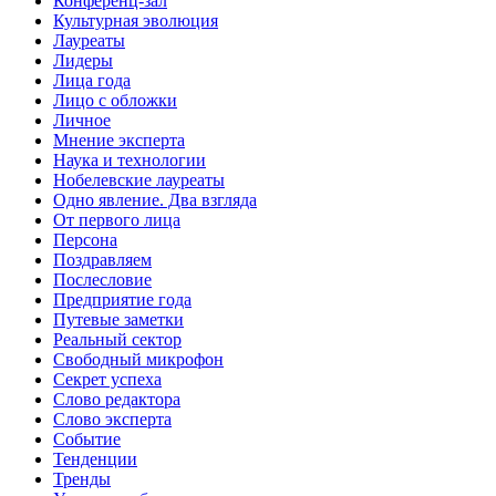
Конференц-зал
Культурная эволюция
Лауреаты
Лидеры
Лица года
Лицо с обложки
Личное
Мнение эксперта
Наука и технологии
Нобелевские лауреаты
Одно явление. Два взгляда
От первого лица
Персона
Поздравляем
Послесловие
Предприятие года
Путевые заметки
Реальный сектор
Свободный микрофон
Секрет успеха
Слово редактора
Слово эксперта
Событие
Тенденции
Тренды