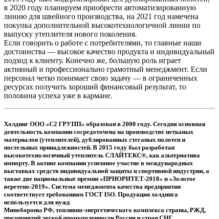
в 2020 году планируем приобрести автоматизированную
линию для швейного производства, на 2021 год намечена
покупка дополнительной высокотехнологичной линии по
выпуску утеплителя нового поколения.
Если говорить о работе с потребителями, то главные наши
достоинства — высокое качество продукта и индивидуальный
подход к клиенту. Конечно же, большую роль играет
активный и профессионально грамотный менеджмент. Если
персонал четко понимает свою задачу — в ограниченных
ресурсах получить хороший финансовый результат, то
половина успеха уже в кармане.
Холдинг ООО «С2 ГРУПП» образован в 2000 году. Сегодня основная
деятельность компании сосредоточена на производстве нетканых
материалов (утеплителей), дублированных стеганых полотен и
постельных принадлежностей. В 2015 году был разработан
высокотехнологичный утеплитель СЛАЙТЕКС®, как альтернатива
импорту. В активе компании успешное участие в международных
выставках средств индивидуальной защиты и спортивной индустрии, а
также две национальные премии «ПРИОРИТЕТ-2018» и «Золотое
веретено-2019». Система менеджмента качества предприятия
соответствует требованиям ГОСТ ISO. Продукция холдинга
используется для нужд
Минобороны РФ, топливно-энергетического комплекса страны, РЖД,
предприятий легкой промышленности России и стран СНГ.