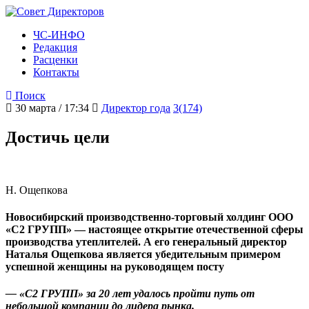
ЧС-ИНФО
Редакция
Расценки
Контакты
Поиск
30 марта / 17:34
Директор года
3(174)
Достичь цели
Н. Ощепкова
Новосибирский производственно-торговый холдинг ООО
«С2 ГРУПП» — настоящее открытие отечественной сферы
производства утеплителей. А его генеральный директор
Наталья Ощепкова является убедительным примером
успешной женщины на руководящем посту
— «С2 ГРУПП» за 20 лет удалось пройти путь от
небольшой компании до лидера рынка.