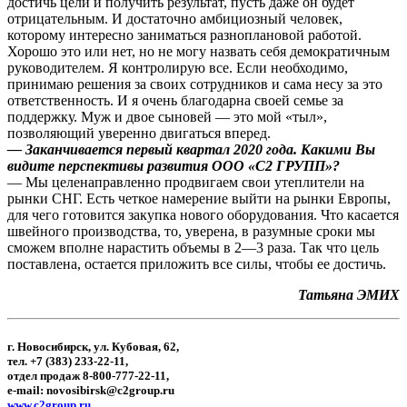
достичь цели и получить результат, пусть даже он будет
отрицательным. И достаточно амбициозный человек,
которому интересно заниматься разноплановой работой.
Хорошо это или нет, но не могу назвать себя демократичным
руководителем. Я контролирую все. Если необходимо,
принимаю решения за своих сотрудников и сама несу за это
ответственность. И я очень благодарна своей семье за
поддержку. Муж и двое сыновей — это мой «тыл»,
позволяющий уверенно двигаться вперед.
— Заканчивается первый квартал 2020 года. Какими Вы
видите перспективы развития ООО «С2 ГРУПП»?
— Мы целенаправленно продвигаем свои утеплители на
рынки СНГ. Есть четкое намерение выйти на рынки Европы,
для чего готовится закупка нового оборудования. Что касается
швейного производства, то, уверена, в разумные сроки мы
сможем вполне нарастить объемы в 2—3 раза. Так что цель
поставлена, остается приложить все силы, чтобы ее достичь.
Татьяна ЭМИХ
г. Новосибирск, ул. Кубовая, 62,
тел. +7 (383) 233-22-11,
отдел продаж 8-800-777-22-11,
e-mail: novosibirsk@c2group.ru
www.c2group.ru