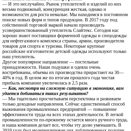
— И это неслучайно. Рынок утеплителей и изделий из них
весьма подвижный, конкуренция жесткая, однако и
возможности для роста немалые. Мы находимся в постоянном
поиске новых форм и типов продукции. В 2017 году под
собственной торговой маркой начали производить
усовершенствованный утеплитель Слайтекс. Сегодня нас
хорошо знают поставщики форменной одежды и спецодежды
для нефтегазового комплекса страны, армии, производители
товаров для спорта и туризма. Некоторые крупные
российские изготовители детской одежды используют только
наш утеплитель.
Другое популярное направление — постельные
принадлежности. Наши подушки и одеяла очень
востребованы, объемы их производства прирастают на 30—
40% в год. В целом же по итогам прошлого года чистая
прибыль компании увеличилась в 2,5 раза.
— Как, несмотря на сложную ситуацию в экономике, вам
удается добиваться таких результатов?
— Мы тщательно просчитываем перспективы и развиваем
только доходные направления. Сейчас единственный способ
выживания промышленных предприятий — повышение
эффективности труда на всех этапах деятельности. В легкой
промышленности по-прежнему остается много ручного труда,
и наша компания делает все, чтобы эту долю уменьшить. В
2019 году был модернизирован цех дублированных полотен,