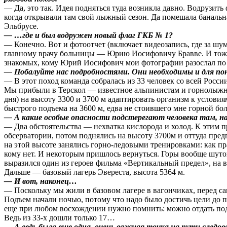
— Да, это так. Идея подняться туда возникла давно. Водрузить
когда открывали там свой лыжный сезон. Да помешала банальная
Эльбрусе.
— …где и был водружен новый флаг ГКБ № 1?
— Конечно. Вот и фотоотчет (включает видеозапись, где за шум
главному врачу больницы — Юрию Иосифовичу
Бравве. И тож
знакомых, кому Юрий Иосифович мои фотографии разослал по 
— Побалуйте нас подробностями. Они необходимы и для пон
— В этот поход команда собралась из 33 человек со всей Росс
Мы прибыли в Терскол — известное альпинистам и горнолыжни
дня) на высоту 3300 и 3700 м адаптировать организм к услови
быстрого подъема на 3600 м, едва не стоившего мне горной бол
— А какие особые опасности подстерегают человека там, на
— Два обстоятельства — нехватка кислорода и холод. К этим 
обсерватории, потом поднялись на высоту 3700м и оттуда пре
на этой высоте занялись горно-ледовыми тренировками: как пр
кому нет. И некоторым пришлось вернуться. Горы вообще шуток
выразился один из героев фильма «Вертикальный предел», на в
Дальше — базовый лагерь Эвереста, высота 5364 м.
— И вот, наконец…
— Поскольку мы жили в базовом лагере в вагончиках, перед с
Подъем начали ночью, потому что надо было достичь цели до п
еще при любом восхождении нужно помнить: можно отдать подъе
Ведь из 33-х дошли только 17…
— А ведь была еще одна, очень важная точка на пути следов