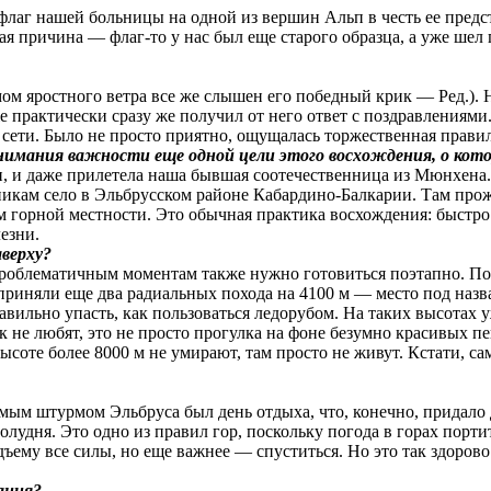
 флаг нашей больницы на одной из вершин Альп в честь ее предс
 причина — флаг-то у нас был еще старого образца, а уже шел п
ом яростного ветра все же слышен его победный крик — Ред.). Н
е практически сразу же получил от него ответ с поздравлениями
сети. Было не просто приятно, ощущалась торжественная прави
имания важности еще одной цели этого восхождения, о кото
ии, и даже прилетела наша бывшая соотечественница из Мюнхена
кам село в Эльбрусском районе Кабардино-Балкарии. Там прож
ям горной местности.
Это обычная практика восхождения: быстро
езни.
верху?
проблематичным моментам также нужно готовиться поэтапно. По
дприняли еще два радиальных похода на 4100 м — место под на
авильно упасть, как
пользоваться ледорубом. На таких высотах 
 не любят, это не просто прогулка на фоне безумно красивых п
ысоте более 8000 м не умирают, там просто не живут. Кстати, с
амым штурмом Эльбруса был день отдыха, что, конечно, придало
олудня. Это одно из правил гор, поскольку погода в горах порт
му все силы, но еще важнее — спуститься. Но это так здорово 
ания?