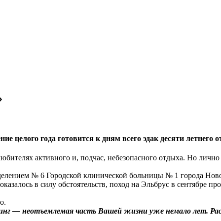
»
ние целого года готовится к дням всего эдак десяти летнего
 любителях активного и, подчас, небезопасного отдыха. Но личн
делением № 6 Городской клинической больницы № 1 города Ново
оказалось в силу обстоятельств, поход на Эльбрус в сентябре п
о.
инг — неотъемлемая часть Вашей жизни уже немало лет. Расс