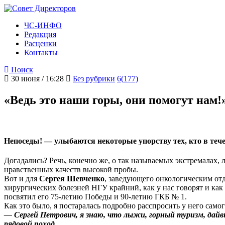
ЧС-ИНФО
Редакция
Расценки
Контакты
Поиск
30 июня / 16:28
Без рубрики
6(177)
«Ведь это наши горы, они помогут нам!
Непоседы! — улыбаются некоторые упорству тех, кто в тече
Догадались? Речь, конечно же, о так называемых экстремалах,
нравственных качеств высокой пробы.
Вот и для
Сергея Шевченко
, заведующего онкологическим от
хирургических болезней НГУ крайний, как у нас говорят и как 
посвятил его 75-летию Победы и 90-летию ГКБ № 1.
Как это было, я постаралась подробно расспросить у него самог
— Сергей Петрович, я знаю, что лыжи, горный туризм, дайв
рядовой поход.