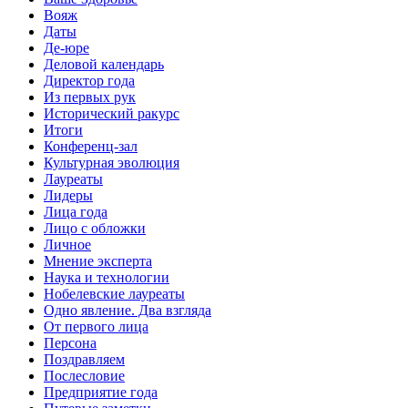
Вояж
Даты
Де-юре
Деловой календарь
Директор года
Из первых рук
Исторический ракурс
Итоги
Конференц-зал
Культурная эволюция
Лауреаты
Лидеры
Лица года
Лицо с обложки
Личное
Мнение эксперта
Наука и технологии
Нобелевские лауреаты
Одно явление. Два взгляда
От первого лица
Персона
Поздравляем
Послесловие
Предприятие года