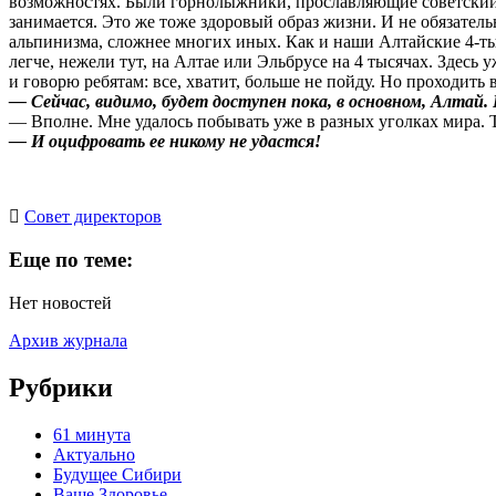
возможностях. Были горнолыжники, прославляющие советский с
занимается. Это же тоже здоровый образ жизни. И не обязатель
альпинизма, сложнее многих иных. Как и наши Алтайские 4-тыс
легче, нежели тут, на Алтае или Эльбрусе на 4 тысячах. Здесь
и говорю ребятам: все, хватит, больше не пойду. Но проходить
— Сейчас, видимо, будет доступен пока, в основном, Алтай
— Вполне. Мне удалось побывать уже в разных уголках мира. Т
— И оцифровать ее никому не удастся!
Cовет директоров
Еще по теме:
Нет новостей
Архив журнала
Рубрики
61 минута
Актуально
Будущее Сибири
Ваше Здоровье