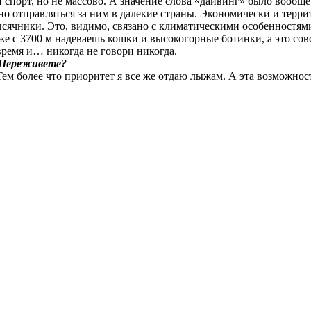
порт, но не массово. А значение слова «дайвинг» было вообще 
но отправляться за ним в далекие страны. Экономически и терри
ячники. Это, видимо, связано с климатическими особенностями, 
 уже с 3700 м надеваешь кошки и высокогорные ботинки, а это со
 время и… никогда не говори никогда.
. Переживете?
ем более что приоритет я все же отдаю лыжам. А эта возможност