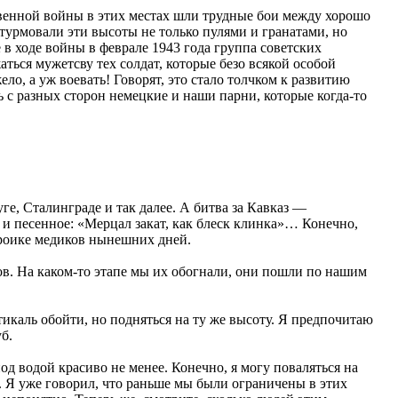
венной войны в этих местах шли трудные бои между
хорошо
урмовали эти высоты не только пулями и гранатами, но
в ходе войны в феврале 1943 года группа советских
аться мужетсву тех солдат, которые безо всякой особой
о, а уж воевать! Говорят, это стало толчком к развитию
сь с разных сторон немецкие и наши парни, которые когда-то
ге, Сталинграде и так далее. А битва за Кавказ —
 и песенное: «Мерцал закат, как блеск клинка»… Конечно,
ероике медиков нынешних дней.
ов. На каком-то этапе мы их обогнали, они пошли по нашим
икаль обойти, но подняться на ту же высоту. Я предпочитаю
б.
д водой красиво не менее. Конечно, я могу поваляться на
ь. Я уже говорил, что раньше мы были ограничены в этих