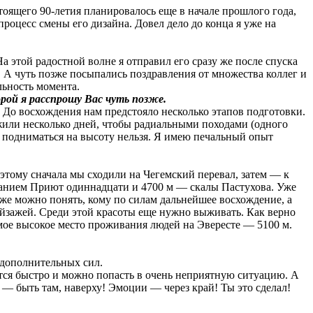
тоящего 90-летия планировалось еще в начале прошлого года,
роцесс смены его дизайна. Довел дело до конца я уже на
а этой радостной волне я отправил его сразу же после спуска
. А чуть позже посыпались поздравления от множества коллег и
льность момента.
рой я расспрошу Вас чуть позже.
. До восхождения нам предстояло несколько этапов подготовки.
или несколько дней, чтобы радиальными походами (одного
 подниматься на высоту нельзя. Я имею печальный опыт
этому сначала мы сходили на Чегемский перевал, затем — к
званием Приют одиннадцати и 4700 м — скалы Пастухова. Уже
уже можно понять, кому по силам дальнейшее восхождение, а
ейзажей. Среди этой красоты еще нужно выживать. Как верно
амое выcокое место проживания людей на Эвересте — 5100 м.
 дополнительных сил.
ится быстро и можно попасть в очень неприятную ситуацию. А
— быть там, наверху! Эмоции — через край! Ты это сделал!