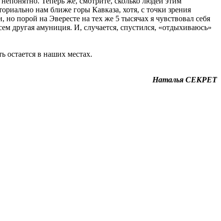
непонятно. Теперь же, смотрите, сколько людей этим
ториально нам ближе горы Кавказа, хотя, с точки зрения
но порой на Эвересте на тех же 5 тысячах я чувствовал себя
всем другая амуниция. И, случается, спустился, «отдыхиваюсь»
ь остается в наших местах.
Наталья СЕКРЕТ