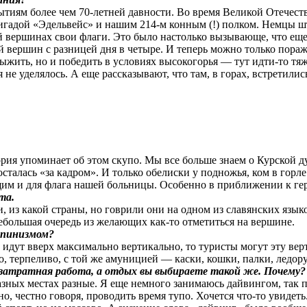
тиям более чем 70-летней давности. Во время Великой Отечест
игадой «Эдельвейс» и нашим 214-м конным (!) полком. Немцы шт
й вершинах свои флаги. Это было настолько вызывающе, что еще 
ой вершин с разницей дня в четыре. И теперь можно только пораж
ить, но и победить в условиях высокогорья — тут идти-то тяжел
 не уделялось. А еще рассказывают, что там, в горах, встретили
ория упоминает об этом скупо. Мы все больше знаем о Курской ду
талась «за кадром». И только обелиски у подножья, ком в горле
ящим и для флага нашей больницы. Особенно в приближении к г
та.
 из какой страны, но говрили они на одном из славянских язык
небольшая очередь из желающих как-то отметиться на вершине.
ьпинизмом?
идут вверх максимально вертикально, то туристы могут эту верт
, терпеливо, с той же амуницией — каски, кошки, палки, ледору
затратная работа, а отдых вы выбираете такой же. Почему?
азных местах разные. Я еще немного занимаюсь дайвингом, так по
о, честно говоря, проводить время тупо. Хочется что-то увидет