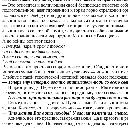
— Это относится к волнующим своей беспрецедентностью собы
подготовленной, адаптированной к горам горно-стрелковой бр
поднялись на Эльбрус и водрузили на его западной и восточно
альпинистов сняла их сначала с западной, а потом и с восточн
подготовки и соответствующей экипировки сумели не только выж
альпинизма в советской армии, чему до этого особого внимания
вместе ходили по этим маршрутам. Как в песне Высоцкого:
А до войны вот этот склон
Немецкий парень брал с тобою!
Он падал вниз, но был спасен,
А вот сейчас, быть может, он
Свой автомат готовит к бою…
Возможно, это просто легенда, а может, и нет. Обидно, что ист
многомесячные бои в тяжелейших условиях — можно сказать, ос
Эльбрус с такой героической историей оказался более подход
— Теперь эту историю воочию впитывают люди со всего све
— В принципе, да. Перед нами шли иностранцы. Мы не вникли,
веревкам, потом снова оказались впереди нас, и образовалась 
— А есть ли принципиальная разница между туризмом и ал
— Есть единая цель — достичь. Пути разные. Если альпинисты 
туризм. Хотя сходства предостаточно — тоже долго, кропотливо
— Что манит Вас в эти походы? У вас напряженная, энерго
— Конечно, все это красиво, завораживающе. Да и красоты в р
солнышке день—два. Но дальше надо что-то делать. Неинтересн