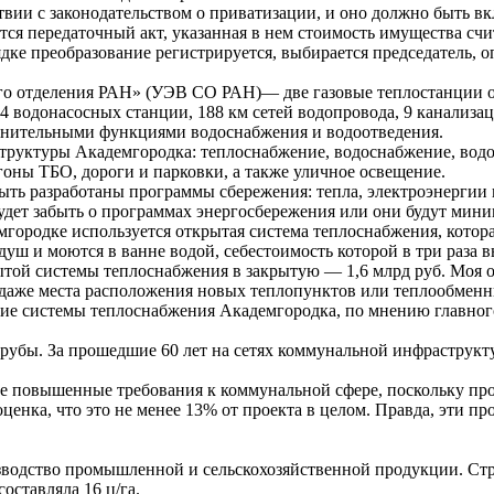
вии с законодательством о приватизации, и оно должно быть вк
ется передаточный акт, указанная в нем стоимость имущества с
дке преобразование регистрируется, выбирается председатель, 
го отделения РАН» (УЭВ СО РАН)— две газовые теплостанции об
 4 водонасосных станции, 188 км сетей водопровода, 9 канализа
олнительными функциями водоснабжения и водоотведения.
ктуры Академгородка: теплоснабжение, водоснабжение, водоотв
гоны ТБО, дороги и парковки, а также уличное освещение.
ть разработаны программы сбережения: тепла, электроэнергии 
удет забыть о программах энергосбережения или они будут мин
городке используется открытая система теплоснабжения, котора
душ и моются в ванне водой, себестоимость которой в три раза
той системы теплоснабжения в закрытую — 1,6 млрд руб. Моя о
 даже места расположения новых теплопунктов или теплообменн
ние системы теплоснабжения Академгородка, по мнению главного
трубы. За прошедшие 60 лет на сетях коммунальной инфраструк
ее повышенные требования к коммунальной сфере, поскольку пр
оценка, что это не менее 13% от проекта в целом. Правда, эти пр
водство промышленной и сельскохозяйственной продукции. Стран
оставляла 16 ц/га.