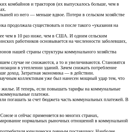
ских комбайнов и тракторов (их выпускалось больше, чем в
ах.
каней из него — меньше вдвое. Потери в сельском хозяйстве
ика продолжала существовать и после такого «указания на
лее чем в 10 раз ниже, чем в США. И одним сельским
цинских работников основывается на численности заболевших,
гионов нашей страны структуры коммунального хозяйства
чшем случае не снижаются, а то и увеличиваются. Становятся
изации в утеплении зданий. Зачем снижать потребление
ьше доход. Затратная экономика — в действии.
 научным коллективам уже был нанесен мощный удар тем, что
е жилье. И теперь, если повышать тарифы на коммунальные
е коммунальные платежи.
ли погашать за счет бюджета часть коммунальных платежей. В
 Союзе и сейчас применяется во многих странах,
ормирование нормальных рыночных отношений в коммунальной
 потребителя юридически равным поставщику. Наиболее