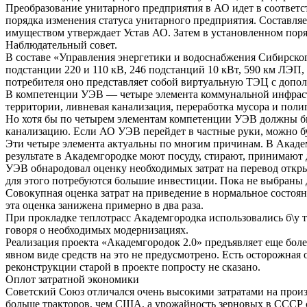
Преобразование унитарного предприятия в АО идет в соответст
порядка изменения статуса унитарного предприятия. Составля
имуществом утверждает Устав АО. Затем в установленном поря
Наблюдательный совет.
В составе «Управления энергетики и водоснабжения Сибирско
подстанции 220 и 110 кВ, 246 подстанций 10 кВт, 590 км ЛЭП,
потребителя оно представляет собой виртуальную ТЭЦ с доп
В компетенции УЭВ — четыре элемента коммунальной инфрастру
территории, ливневая канализация, переработка мусора и поли
Но хотя бы по четырем элементам компетенции УЭВ должны бы
канализацию. Если АО УЭВ перейдет в частные руки, можно б
Эти четыре элемента актуальны по многим причинам. В Академ
результате в Академгородке моют посуду, стирают, принимают 
УЭВ обнародовал оценку необходимых затрат на перевод откры
для этого потребуются большие инвестиции. Пока не выбраны
Совокупная оценка затрат на приведение в нормальное состоя
эта оценка занижена примерно в два раза.
При прокладке теплотрасс Академгородка использовались б\у 
говоря о необходимых модернизациях.
Реализация проекта «Академгородок 2.0» предъявляет еще бол
явном виде средств на это не предусмотрено. Есть осторожная 
реконструкции старой в проекте попросту не сказано.
Оплот затратной экономики
Советский Союз отличался очень высокими затратами на произ
больше тракторов, чем США, а урожайность зерновых в СССР с