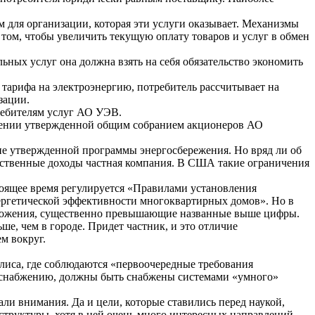
 для организации, которая эти услуги оказывает. Механизмы
ом, чтобы увеличить текущую оплату товаров и услуг в обмен
ьных услуг она должна взять на себя обязательство экономить
тарифа на электроэнергию, потребитель рассчитывает на
зации.
ребителям услуг АО УЭВ.
нении утвержденной общим собранием акционеров АО
е утвержденной программы энергосбережения. Но вряд ли об
обственные доходы частная компания. В США такие ограничения
оящее время регулируется «Правилами установления
нергетической эффективности многоквартирных домов». Но в
ловложения, существенно превышающие названные выше цифры.
, чем в городе. Придет частник, и это отличие
м вокруг.
лиса, где соблюдаются «первоочередные требования
лоснабжению, должны быть снабжены системами «умного»
али внимания. Да и цели, которые ставились перед наукой,
труктуры, хотя в ней очень много интересных направлений,