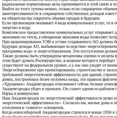
радикальные нормативные акты принимаются в этой связи в п
Выйти из этого тупика можно, только если сокращение объемо
заинтересованности в сокращении собственных доходов извес
на обязательства сократить объемы продаж в будущем.
Если организация оказывает 4 вида коммунальных услуг, то в 
энергию и воду.
Комплексное предоставление коммунальных услуг открывает дл
экономию по теплу, а обещанная экономия воды позволяет потр
При акционировании УЭВ в уставе создаваемого АО должно б
Будущие доходы АО, выбывающие вследствие энергосбережени
программы водо- и энергосбережения. Эти поступления должны
Также должны быть утверждены механизмы оценки и оплаты в
этом будет думать Росимущество, в ведение которого перейде
существуют на федеральном уровне, а у нас они уходят от вни
Энергосбережение при проектировании, строительстве и эксп
требований энергетической эффективности для зданий, строен
домах, построенных более полувека назад, эти правила факт
«Хрущевки» Академгородка отапливают сейчас больше атмосфер
Академгородка уйдет в прошлое. Он станет одним из районов го
Наука и коммуналка
Наш Академгородок по энергетической эффективности резко от
энергетической эффективности». Согласно им, жилые дома и
отопления и «умного» освещения.
Когда новосибирский Академгородок строился в конце 1950-х г
были более масштабными, чем улучшение быта. И до сих пор э