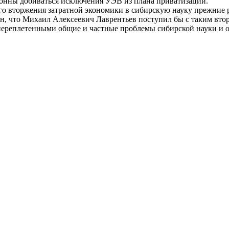
лонны добиваться исключения УЭВ из плана приватизации.
ого вторжения затратной экономики в сибирскую науку прежни
 что Михаил Алексеевич Лаврентьев поступил бы с таким втор
переплетенными общие и частные проблемы сибирской науки и 