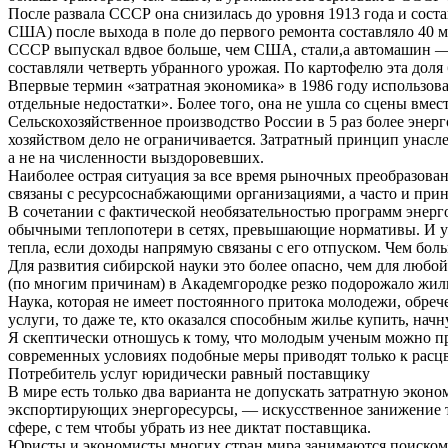
После развала СССР она снизилась до уровня 1913 года и соста
США) после выхода в поле до первого ремонта составляло 40 м
СССР выпускал вдвое больше, чем США, стали,а автомашин — в 
составляли четверть убранного урожая. По картофелю эта доля
Впервые термин «затратная экономика» в 1986 году использовал
отдельные недостатки». Более того, она не ушла со сцены вме
Сельскохозяйственное производство России в 5 раз более энерг
хозяйством дело не ограничивается. Затратный принцип унасл
а не на численности выздоровевших.
Наиболее острая ситуация за все время рыночных преобразова
связаны с ресурсоснабжающими организациями, а часто и прин
В сочетании с фактической необязательностью программ энерго
обычными теплопотери в сетях, превышающие нормативы. И уж
тепла, если доходы напрямую связаны с его отпуском. Чем бол
Для развития сибирской науки это более опасно, чем для люб
(по многим причинам) в Академгородке резко подорожало жиль
Наука, которая не имеет постоянного притока молодежи, обреч
услуги, то даже те, кто оказался способным жилье купить, нач
Я скептически отношусь к тому, что молодым ученым можно пр
современных условиях подобные меры приводят только к расц
Потребитель услуг юридически равный поставщику
В мире есть только два варианта не допускать затратную экон
экспортирующих энергоресурсы, — искусственное занижение 
сфере, с тем чтобы убрать из нее диктат поставщика.
Юристы и экономисты многих стран мира занимаются поиском 