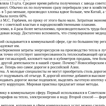
вляла 13 ц/га. Среднее время работы полученных с завода совет
инут. Обычно их по получению сразу перебирали уже в хозяйств
5 раз меньше, производил хлопка вдвое больше, чем Китай, а т
 была почти 60%.
 М.С. Горбачев, но проку от этого было мало. Затратная эконом
сте с советской властью и народнохозяйственными планами.
оемко, в 4 раза более металлоемко, производительность труда бо
едован всюду. Достаточно вспомнить, что стимулирование меди
ний складывается в коммунальной сфере, где по большинству ре
адлежат им.
сбережения затраты энергоресурсов на производство тепла в лу
 точно отсутствует заинтересованность теплоснабжающей орган
ьше гигакалорий, киловатт-часов и кубометров продашь, тем бол
ой другой деятельности в нашей стране. Почему? Новосибирским
е. Теперь оно самое дорогое в российской Азии.
ена. А молодые специалисты не могут приобретать столь дорого
нут подумывать об отъезде. К дорогой ипотеке добавятся высоки
одавать дорогое жилье подешевле, выделять льготную ипотеку и
вету коррупции. Мировая практика предлагает иные методы.
омику в коммунальную сферу. Первый использовался в Советском
тарифов на тепло, электроэнергию и воду. Второй способ — ф
методов, которыми в сфере коммунальных услуг можно сделать