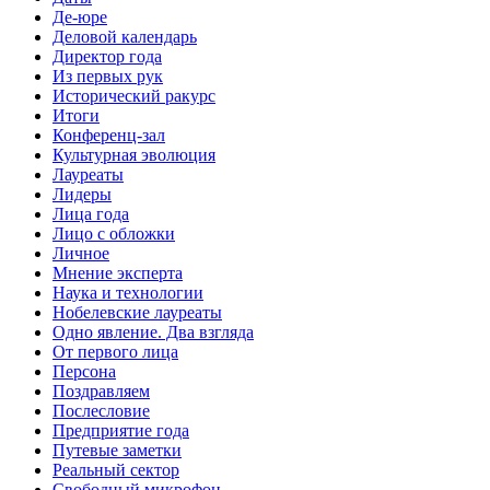
Де-юре
Деловой календарь
Директор года
Из первых рук
Исторический ракурс
Итоги
Конференц-зал
Культурная эволюция
Лауреаты
Лидеры
Лица года
Лицо с обложки
Личное
Мнение эксперта
Наука и технологии
Нобелевские лауреаты
Одно явление. Два взгляда
От первого лица
Персона
Поздравляем
Послесловие
Предприятие года
Путевые заметки
Реальный сектор
Свободный микрофон