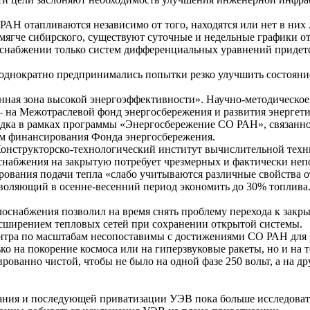
АН отапливаются независимо от того, находятся или нет в них
помягче сибирского, существуют суточные и недельные графики 
снабжении только систем дифференциальных уравнений придется
еоднократно предпринимались попытки резко улучшить состояни
онная зона высокой энергоэффективности». Научно-методическ
 на Межотраслевой фонд энергосбережения и развития энергет
ка в рамках программы «Энергосбережение СО РАН», связанно
ием финансирования Фонда энергосбережения.
Конструкторско-технологический институт вычислительной техн
оснабжения на закрытую потребует чрезмерных и фактически неп
лирования подачи тепла «слабо учитываются различные свойства
яющий в осенне-весенний период экономить до 30% топлива. 
набжения позволил на время снять проблему перехода к закрыт
расширением тепловых сетей при сохранении открытой системы.
нтра по масштабам несопоставимы с достижениями СО РАН для 
ко на покорение космоса или на гиперзвуковые ракеты, но и на т
ированно чистой, чтобы не было на одной фазе 250 вольт, а на 
ия и последующей приватизации УЭВ пока больше исследовател