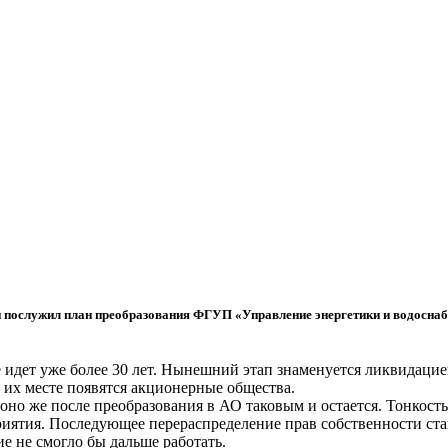
послужил план преобразования ФГУП «Управление энергетики и водоснабж
 идет уже более 30 лет. Нынешний этап знаменуется ликвидац
 их месте появятся акционерные общества.
оно же после преобразования в АО таковым и остается. Тонкост
риятия. Последующее перераспределение прав собственности ст
е не смогло бы дальше работать.