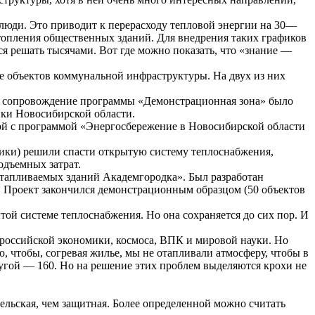
 люди. Это приводит к перерасходу тепловой энергии на 30—
отопления общественных зданий. Для внедрения таких графиков
 решать тысячами. Вот где можно показать, что «знание —
е объектов коммунальной инфраструктуры. На двух из них
ое сопровождение программы «Демонстрационная зона» было
ики Новосибирской области.
й с программой «Энергосбережение в Новосибирской области
ики) решили спасти открытую систему теплоснабжения,
одъемных затрат.
 отапливаемых зданий Академгородка». Был разработан
Проект закончился демонстрационным образцом (50 объектов
ой системе теплоснабжения. Но она сохраняется до сих пор. И
российской экономики, космоса, ВПК и мировой науки. Но
о, чтобы, согревая жилье, мы не отапливали атмосферу, чтобы в
другой — 160. Но на решение этих проблем выделяются крохи не
ьская, чем защитная. Более определенной можно считать