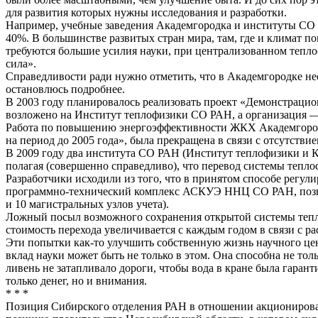
для развития которых нужны исследования и разработки.
Например, учебные заведения Академгородка и институты СО Р
40%. В большинстве развитых стран мира, там, где и климат 
требуются большие усилия науки, при централизованном тепло
сила».
Справедливости ради нужно отметить, что в Академгородке н
остановлюсь подробнее.
В 2003 году планировалось реализовать проект «Демонстраци
возложено на Институт теплофизики СО РАН, а организация —
Работа по повышению энергоэффективности ЖКХ Академгород
на период до 2005 года», была прекращена в связи с отсутств
В 2009 году два института СО РАН (Институт теплофизики и 
полагая (совершенно справедливо), что перевод системы тепл
Разработчики исходили из того, что в принятом способе регу
программно-технический комплекс АСКУЭ ННЦ СО РАН, позвол
и 10 магистральных узлов учета).
Ложный посыл возможного сохранения открытой системы теплос
стоимость перехода увеличивается с каждым годом в связи с 
Эти попытки как-то улучшить собственную жизнь научного це
вклад науки может быть не только в этом. Она способна не толь
ливень не затапливало дороги, чтобы вода в кране была гарант
только денег, но и внимания.
* * *
Позиция Сибирского отделения РАН в отношении акционирован