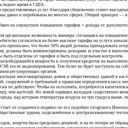
оследнее время в США.
в предоставляемых услуг благодаря сбережению станет выгодным
тны давно и опробованы во многих сферах. Общий принцип — в т
обмен на совокупное повышение тарифов + доходы от дополнител
я организации возможность маневра: соглашаясь на повышение 
ебителю согласиться на более высокие тарифы на услуги канали
ыть прописано, что более 50% акций должны принадлежать пот
я, должны быть компенсированы доходами за участие в выпол
 быть отделены от тарифов и быть под отдельным контролем.
ысвободившейся мощности и получения кредитов на выполнени
т УЭВ после акционирования. Тем более не будет наступать на с
мания регулирующих органов.
луатации многоквартирных домов и общественных зданий в наст
ий, сооружений и требований к правилам определения класса э
ически не действуют. Чтобы их исполнять, потребуются капита
у, чем жителей. Но зимой парящих колодцев существенно меньше
рода, над которым температура воздуха на три градуса выше, че
стает от созданного недавно по его подобию татарского Иннопо
 общественные здания, подключённые к централизованному теп
одов, энергия была предельно дешевой, и на ее потери не обращ
ти цели заслоняют необходимость улучшения инженерной инфрас