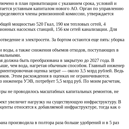
лючено в план приватизации с указанием срока, условий и
читается уставным капиталом нового АО. Орган по управлению
определяются члены ревизионной комиссии, утверждается
щей мощностью 520 Гкал, 190 км тепловых сетей, 4
ционных насосных станций, 156 км сетей канализации. Для
едение и электросети. За бортом остаются еще пять: уборка
и воды, а также снижения объемов отходов, поступающих в
имальными.
я должна быть преобразована в закрытую до 2027 года. В
 выше, чем вода, нагретая обычным способом. Главный инженер
риентировочная оценка затрат — около 3,5 млрд рублей. Ведь
иков. Этим расхождения в оценках не ограничиваются.
 инженера УЭВ, потребует 5,5 млрд руб. По моим расчетам,
туры не проводилось масштабных капитальных ремонтов, не
оект увеличит нагрузку на существующую инфраструктуру. В
оценты относятся к добавляемой инфраструктуре, тогда как о
а производила в полтора раза больше удобрений и в 5 раз