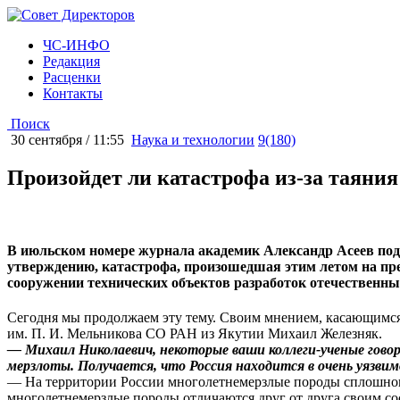
ЧС-ИНФО
Редакция
Расценки
Контакты
Поиск
30 сентября / 11:55
Наука и технологии
9(180)
Произойдет ли катастрофа из-за таяни
В июльском номере журнала академик Александр Асеев подн
утверждению, катастрофа, произошедшая этим летом на пре
сооружении технических объектов разработок отечественны
Сегодня мы продолжаем эту тему. Своим мнением, касающимся 
им. П. И. Мельникова СО РАН из Якутии Михаил Железняк.
— Михаил Николаевич, некоторые ваши коллеги-ученые гово
мерзлоты. Получается, что Россия находится в очень уязви
— На территории России многолетнемерзлые породы сплошного
многолетнемерзлые породы отличаются друг от друга своим сос