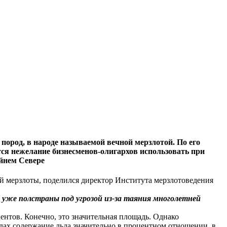
ород, в народе называемой вечной мерзлотой. По его
ся нежелание бизнесменов-олигархов использовать при
йнем Севере
й мерзлоты, поделился директор Института мерзлотоведения
 уже полстраны под угрозой из-за таяния многолетней
нтов. Конечно, это значительная площадь. Однако
одах содержание льда значительно в процентном отношении, в