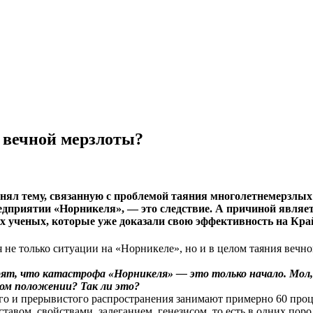
я вечной мерзлоты?
ял тему, связанную с проблемой таяния многолетнемерзлых п
дприятии «Норникеля», — это следствие. А причиной являет
х ученых, которые уже доказали свою эффективность на Кра
не только ситуации на «Норникеле», но и в целом таяния вечно
рят, что катастрофа «Норникеля» — это только начало. Мол,
мом положении? Так ли это?
 и прерывистого распространения занимают примерно 60 проце
тавом, свойствами, залеганием, генезисом, то есть в одних пор