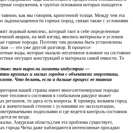
нерные сооружения, в грунтах основания которых находится
му таянию, как мы говорим, криогенной толщи. Между тем эта
имо льдонасыщенности горных пород, связан также с условиями
звит ледовый комплекс, который таит в себе определенные
чиной аварии, на мой взгляд, явились материалы и условия
ные горные породы. Поэтому там должны быть установлены
сваи — это уже другой разговор. В процессе
отные воды, которые оказали негативное влияние на состояние
ристики несущих конструкций и материала самой емкости. То
остью: там выросли гиганты индустрии —
тки крупных и малых городов с объектами энергетики,
оте. Что делать, если и дальше процесс ее таяния
территория нашей страны имеет многолетнемерзлые породы
ение теплового состояния в глобальном ракурсе может
х регионов, то здесь есть вопросы. К примеру, возьмем город
ы в значительной степени с условиями их эксплуатации,
оветриваемыми подпольями и где ведется контроль состояния
ется не везде.
калье, Амурская область),там эта проблема существует,
онах города Читы даже наблюдаются интенсивные просадки