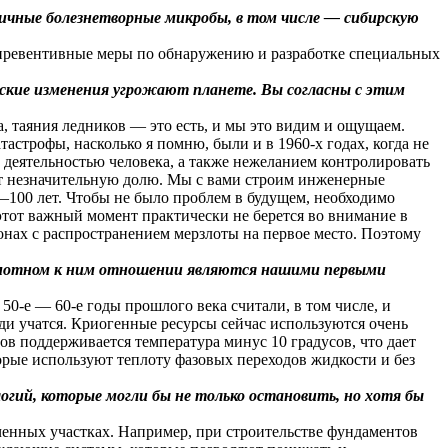
ичные болезнетворные микробы, в том числе — сибирскую
ь превентивные меры по обнаружению и разработке специальных
еские изменения угрожают планете. Вы согласны с этим
а, таяния ледников — это есть, и мы это видим и ощущаем.
астрофы, насколько я помню, были и в 1960-х годах, когда не
 деятельностью человека, а также нежеланием контролировать
ют незначительную долю. Мы с вами строим инженерные
100 лет. Чтобы не было проблем в будущем, необходимо
 этот важный момент практически не берется во внимание в
онах с распространением мерзлоты на первое место. Поэтому
рамотном к ним отношении являются нашими первыми
0-е — 60-е годы прошлого века считали, в том числе, и
юди учатся. Криогенные ресурсы сейчас используются очень
ов поддерживается температура минус 10 градусов, что дает
орые используют теплоту фазовых переходов жидкости и без
ий, которые могли бы не только остановить, но хотя бы
ченных участках. Например, при строительстве фундаментов