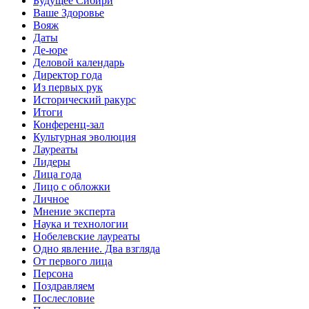
Будущее Сибири
Ваше Здоровье
Вояж
Даты
Де-юре
Деловой календарь
Директор года
Из первых рук
Исторический ракурс
Итоги
Конференц-зал
Культурная эволюция
Лауреаты
Лидеры
Лица года
Лицо с обложки
Личное
Мнение эксперта
Наука и технологии
Нобелевские лауреаты
Одно явление. Два взгляда
От первого лица
Персона
Поздравляем
Послесловие