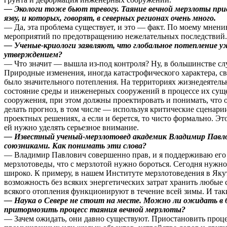
— Экологи тоже бьют тревогу. Таяние вечной мерзлоты при
язву, и которых, говорят, в северных регионах очень много.
— Да, эта проблема существует, и это — факт. По моему мнен
мероприятий по предотвращению нежелательных последствий.
— Ученые-криологи заявляют, что глобальное потепление у
утверждением?
— Что значит — вышла из-под контроля? Ну, в большинстве слу
Природные изменения, иногда катастрофического характера, св
было значительного потепления. На территориях жизнедеятель
состояние среды и инженерных сооружений в процессе их сущ
сооружения, при этом должны проектировать и понимать, что
делать прогноз, в том числе — используя критические сценари
проектных решениях, а если и берется, то чисто формально. Э
ей нужно уделять серьезное внимание.
— Известный ученый-мерзлотовед академик Владимир Павл
союзниками. Как понимать эти слова?
— Владимир Павлович совершенно прав, и я поддерживаю его т
мерзлотоведы, что с мерзлотой нужно бороться. Сегодня нужно
широко. К примеру, в нашем Институте мерзлотоведения в Якут
возможность без всяких энергетических затрат хранить любые
всякого отопления функционируют в течение всей зимы. И так
— Наука о Севере не стоит на месте. Можно ли ожидать в 
притормозить процесс таяния вечной мерзлоты?
— Зачем ожидать, они давно существуют. Приостановить проце