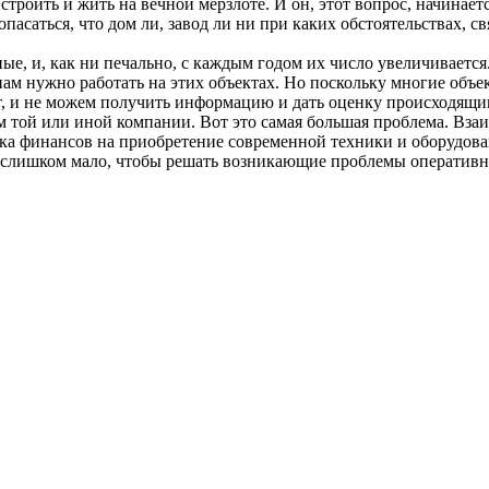
 строить и жить на вечной мерзлоте. И он, этот вопрос, начина
пасаться, что дом ли, завод ли ни при каких обстоятельствах, 
е, и, как ни печально, с каждым годом их число увеличивается.
ам нужно работать на этих объектах. Но поскольку многие объек
чит, и не можем получить информацию и дать оценку происходящ
 той или иной компании. Вот это самая большая проблема. Взаи
ватка финансов на приобретение современной техники и оборудо
 слишком мало, чтобы решать возникающие проблемы оперативно