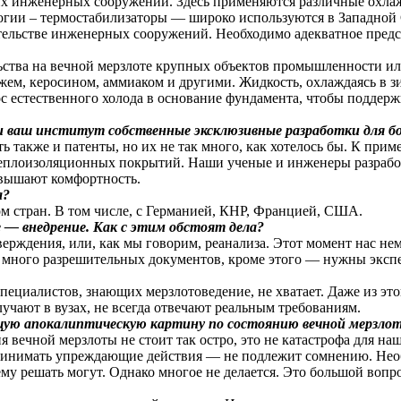
их инженерных сооружений. Здесь применяются различные охла
огии – термостабилизаторы — широко используются в Западной
тельстве инженерных сооружений. Необходимо адекватное предс
ьства на вечной мерзлоте крупных объектов промышленности ил
ажем, керосином, аммиаком и другими. Жидкость, охлаждаясь в з
нос естественного холода в основание фундамента, чтобы поддер
 ваш институт собственные эксклюзивные разработки для бо
ть также и патенты, но их не так много, как хотелось бы. К прим
 теплоизоляционных покрытий. Наши ученые и инженеры разрабо
овышают комфортность.
а?
м стран. В том числе, с Германией, КНР, Францией, США.
 — внедрение. Как с этим обстоят дела?
рждения, или, как мы говорим, реанализа. Этот момент нас не
ь много разрешительных документов, кроме этого — нужны эксп
пециалистов, знающих мерзлотоведение, не хватает. Даже из эт
лучают в вузах, не всегда отвечают реальным требованиям.
ую апокалиптическую картину по состоянию вечной мерзлоты
 вечной мерзлоты не стоит так остро, это не катастрофа для наш
принимать упреждающие действия — не подлежит сомнению. Необ
у решать могут. Однако многое не делается. Это большой вопро