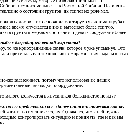
ждающие системы, которые позволяют понижать и
 Сибири, немного меньше — в Восточной Сибири. Но, опять-
тавление о состоянии грунтов, их тепловых режимах.
и жилых домов в их основание монтируется система «труба в
имнее время, опускается вниз и вытесняет более теплую,
живать грунты в мерзлом состоянии и делать сооружение более
рьбы с деградацией вечной мерзлоты?
еру, то же криохранилище семян, которое я уже упомянул. Это
тали оригинальную технологию замораживания льда на катках
множко задерживает, потому что использование наших
ериментальные площадки, оборудование.
ого малого количества выпускников большинство не идут
, но вы представили все в более оптимистическом ключе.
ей жизни, но именно сегодня. Однако то, что к ней нужно
ходимо контролировать ситуацию и понимать, где и как мы
с.