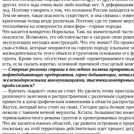
других этого льда очень мало либо вообще нет. А деформациям
лед. Поэтому говорить о том, что половина России находится п
Тем не менее, такая опасность существует, и она связана с из
криогенная толща везде различная. Поэтому где-то таяние мер
теплообмена на поверхности атмосфера—горные породы.
Что касается конкретно Норильска. Там, на значительной част
опасности. Возможно, это обстоятельство и сыграло свою роко
эксплуатации несущих конструкций. Что это значит? По прое
сваи-стойки, которые опираются на горную породу (скальное ос
жизнедеятельности этого объекта в грунтовом основании его 
грунта. Кроме того, отсутствие условий «проветриваемого под
есть, если сказать коротко, основной причиной стал целый ком
— Северные регионы страны в последние полвека превратил
нефтедобывающие предприятия, горно-добывающие, металлур
железнодорожными коммуникациями, тысячекилометровыми га
продолжится?
— Кричать «караул!» пока не стоит. Но уделить этому приста
различного залегания и распространения с различным содержа
привести к катастрофическим изменениям в области распростра
Якутск, который весь стоит на сваях. Сегодня здесь больше п
нежели с таянием вечной мерзлоты. Кстати, большинство инж
термовлажностного режима грунтов и проветриваемых подполий
Что же касается южных областей, где развита островная и прер
поскольку на этой территории действительно идет процесс д
грунта и деформация инженерных сооружений.