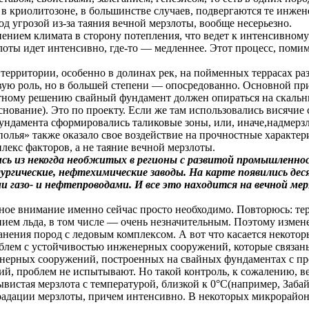
 в криолитозоне, в большинстве случаев, подвергаются те инже
од угрозой из-за таяния вечной мерзлоты, вообще несерьезно.
менением климата в сторону потепления, что ведет к интенсивно
злоты идет интенсивно, где-то — медленнее. Этот процесс, пом
и территории, особенно в долинах рек, на пойменных террасах ра
вую роль, но в большей степени — опосредованно. Основной при
ктному решению свайный фундамент должен опираться на скаль
нование). Это по проекту. Если же там использовались висячие 
фундамента сформировались таликовые зоны, или, иначе,надмерзл
полья» также оказало свое воздействие на прочностные характе
плекс факторов, а не таяние вечной мерзлоты.
ись из некогда необжитых в регионы с развитой промышленн
гические, нефтехимические заводы. На карте появились деся
зо- и нефтепроводами. И все это находится на вечной мерзл
льное внимание именно сейчас просто необходимо. Повторюсь: 
нием льда, в том числе — очень незначительным. Поэтому измен
нения пород с ледовым комплексом. А вот что касается некоторы
роблем с устойчивостью инженерных сооружений, которые связан
енерных сооружений, построенных на свайных фундаментах с пр
, проблем не испытывают. Но такой контроль, к сожалению, вед
ывистая мерзлота с температурой, близкой к 0°С(например, Забай
еградации мерзлоты, причем интенсивно. В некоторых микрорай