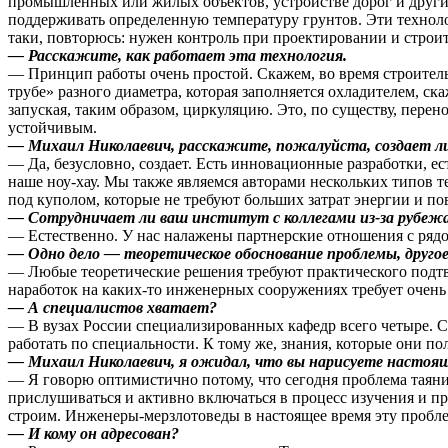
промышленных или жилых объектов, устройстве дорог и друг
поддерживать определенную температуру грунтов. Эти технол
таки, повторюсь: нужен контроль при проектировании и строи
— Расскажите, как работает эта технология.
— Принцип работы очень простой. Скажем, во время строител
трубе» разного диаметра, которая заполняется охладителем, ск
запуская, таким образом, циркуляцию. Это, по существу, пере
устойчивым.
— Михаил Николаевич, расскажите, пожалуйста, создает ли
— Да, безусловно, создает. Есть инновационные разработки, ес
наше ноу-хау. Мы также являемся авторами нескольких типов
под куполом, которые не требуют больших затрат энергии и п
— Сотрудничает ли ваш институт с коллегами из-за рубеж
— Естественно. У нас налажены партнерские отношения с рядо
— Одно дело — теоретическое обоснование проблемы, другое
— Любые теоретические решения требуют практического подтве
наработок на каких-то инженерных сооружениях требует очен
— А специалистов хватает?
— В вузах России специализированных кафедр всего четыре. С
работать по специальности. К тому же, знания, которые они по
— Михаил Николаевич, я ожидал, что вы нарисуете настоящ
— Я говорю оптимистично потому, что сегодня проблема таяния
прислушиваться и активно включаться в процесс изучения и 
строим. Инженеры-мерзлотоведы в настоящее время эту проблем
— И кому он адресован?