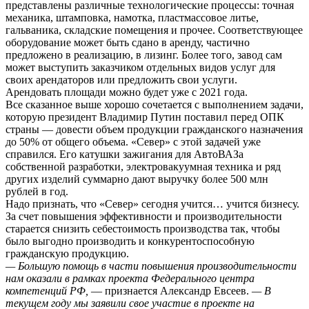
представлены различные технологические процессы: точная
механика, штамповка, намотка, пластмассовое литье,
гальваника, складские помещения и прочее. Соответствующее
оборудование может быть сдано в аренду, частично
предложено в реализацию, в лизинг. Более того, завод сам
может выступить заказчиком отдельных видов услуг для
своих арендаторов или предложить свои услуги.
Арендовать площади можно будет уже с 2021 года.
Все сказанное выше хорошо сочетается с выполнением задачи,
которую президент Владимир Путин поставил перед ОПК
страны — довести объем продукции гражданского назначения
до 50% от общего объема. «Север» с этой задачей уже
справился. Его катушки зажигания для АвтоВАЗа
собственной разработки, электровакуумная техника и ряд
других изделий суммарно дают выручку более 500 млн
рублей в год.
Надо признать, что «Север» сегодня учится… учится бизнесу.
За счет повышения эффективности и производительности
старается снизить себестоимость производства так, чтобы
было выгодно производить и конкурентоспособную
гражданскую продукцию.
— Большую помощь в части повышения производительности
нам оказали в рамках проекта Федерального центра
компетенций РФ,
— признается Александр Евсеев.
— В
текущем году мы заявили свое участие в проекте на