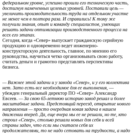
федеральном уровне, успешно прошли его техническую часть,
достигнув намеченных целевых уровней. Поставили цель —
увеличить производительность труда на отдельном участке
не менее чем в полтора раза. И справились! К тому же
получили знания, опыт и команду специалистов, умеющих
решать задачи оптимизации производственного процесса на
всех его этапах.
Сегодня, когда «Север» выпускает гражданскую серийную
продукцию и одновременно ведет инженерно-
конструкторскую деятельность, главное, по мнению его
руководства, научиться четко организовывать свою работу,
считать деньги и грамотно представлять перспективы
бизнеса.
— Важнее этой задачи и у завода «Север», и у его коллектива
нет. Зато есть все необходимое для ее выполнения,
—
убежден генеральный директор ПО «Север» Александр
Евсеев.
— За свою 65-летнюю историю завод решал и более
масштабные задачи. Предстоящий переезд, открытие нового
направления — просто очередная новая задача в нашем
движении вперед. Да, еще вчера мы ее не решали, но те, кто
строил «Север», столько решали новых для себя и всей
страны задач, что если мы считаем себя их
продолжателями, то не надо сетовать на трудности, а надо