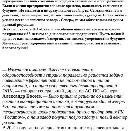
неразрывно связана с жизнью города, его экономикой и процветанием.
Были в жизни предприятия сложные времена, появлялись сомнения в
будущем. Но мы, хотя и не сразу, нашли свой путь. Сегодня есть план
действий, очень непростых, но мы точно знаем, куда идти. Если сложить
усилия всего коллектива завода «Север», то мы обязательно получим
нужный результат.
Всех работников ПО «Север» и особенно наших ветеранов искренне
поздравляю с 65-летием со дня основания предприятия! Пусть юбилей
придаст вам неиссякаемой энергии, оптимизма, уверенности в будущем!
Желаю доброго здоровья вам и вашим близким, счастья и семейного
благополучия!
— Изменилось многое. Вместе с повышением
обороноспособности страны параллельно решается задача
повышения эффективности не только видов и типов
вооружений, но и производственного блока предприятий
ОПК,
— говорит генеральный директор АО ПО «Север»
Александр Евсеев
.
— Было принято решение об изменении
состава кооперационной цепочки, в которую входил «Север».
Его направление уже на ином конструкторско-
технологическом уровне подхватили другие предприятия ГК
«Росатом», а наш завод получил новую задачу и новый вектор
развития.
В 2021 году завод завершает выполнение отраслевого заказа