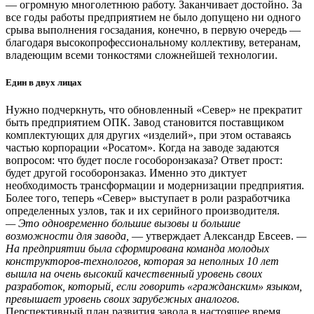
— огромную многолетнюю работу. Заканчивает достойно. За
все годы работы предприятием не было допущено ни одного
срыва выполнения госзадания, конечно, в первую очередь —
благодаря высокопрофессиональному коллективу, ветеранам,
владеющим всеми тонкостями сложнейшей технологии.
Един в двух лицах
Нужно подчеркнуть, что обновленный «Север» не прекратит
быть предприятием ОПК. Завод становится поставщиком
комплектующих для других «изделий», при этом оставаясь
частью корпорации «Росатом». Когда на заводе задаются
вопросом: что будет после гособоронзаказа? Ответ прост:
будет другой гособоронзаказ. Именно это диктует
необходимость трансформации и модернизации предприятия.
Более того, теперь «Север» выступает в роли разработчика
определенных узлов, так и их серийного производителя.
— Это одновременно большие вызовы и большие
возможности для завода,
— утверждает Александр Евсеев.
—
На предприятии была сформирована команда молодых
конструкторов-технологов, которая за неполных 10 лет
вышла на очень высокий качественный уровень своих
разработок, который, если говорить «гражданским» языком,
превышает уровень своих зарубежных аналогов.
Перспективный план развития завода в настоящее время