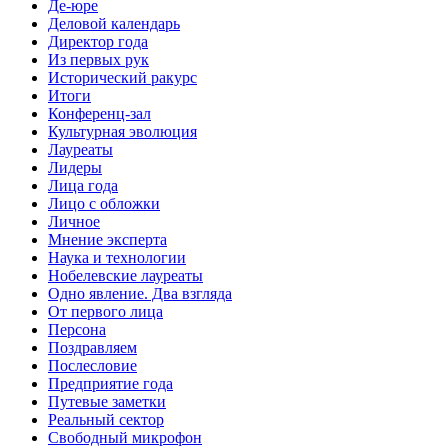
Де-юре
Деловой календарь
Директор года
Из первых рук
Исторический ракурс
Итоги
Конференц-зал
Культурная эволюция
Лауреаты
Лидеры
Лица года
Лицо с обложки
Личное
Мнение эксперта
Наука и технологии
Нобелевские лауреаты
Одно явление. Два взгляда
От первого лица
Персона
Поздравляем
Послесловие
Предприятие года
Путевые заметки
Реальный сектор
Свободный микрофон