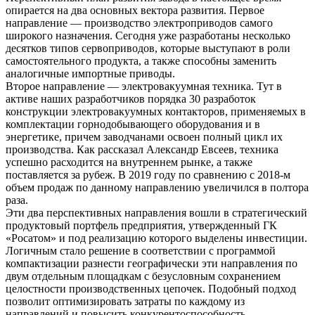
опирается на два основных вектора развития. Первое
направление — производство электроприводов самого
широкого назначения. Сегодня уже разработаны несколько
десятков типов сервоприводов, которые выступают в роли
самостоятельного продукта, а также способны заменить
аналогичные импортные приводы.
Второе направление — электровакуумная техника. Тут в
активе наших разработчиков порядка 30 разработок
конструкции электровакуумных контакторов, применяемых в
комплектации горнодобывающего оборудования и в
энергетике, причем заводчанами освоен полный цикл их
производства. Как рассказал Александр Евсеев, техника
успешно расходится на внутреннем рынке, а также
поставляется за рубеж. В 2019 году по сравнению с 2018-м
объем продаж по данному направлению увеличился в полтора
раза.
Эти два перспективных направления вошли в стратегический
продуктовый портфель предприятия, утвержденный ГК
«Росатом» и под реализацию которого выделены инвестиции.
Логичным стало решение в соответствии с программой
компактизации разнести географически эти направления по
двум отдельным площадкам с безусловным сохранением
целостности производственных цепочек. Подобный подход
позволит оптимизировать затраты по каждому из
направлений и повысить конкурентоспособность