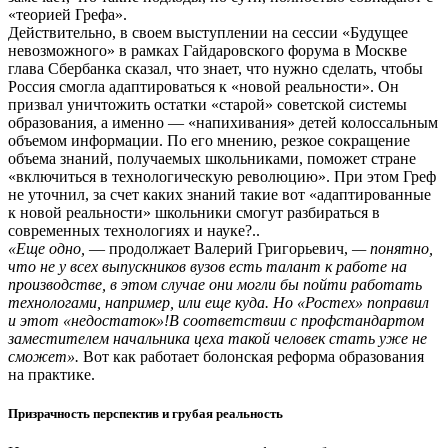
«теорией Грефа».
Действительно, в своем выступлении на сессии «Будущее
невозможного» в рамках Гайдаровского форума в Москве
глава Сбербанка сказал, что знает, что нужно сделать, чтобы
Россия смогла адаптироваться к «новой реальности». Он
призвал уничтожить остатки «старой» советской системы
образования, а именно — «напихивания» детей колоссальным
объемом информации. По его мнению, резкое сокращение
объема знаний, получаемых школьниками, поможет стране
«включиться в технологическую революцию». При этом Греф
не уточнил, за счет каких знаний такие вот «адаптированные
к новой реальности» школьники смогут разбираться в
современных технологиях и науке?..
«Еще одно,
— продолжает Валерий Григорьевич,
— понятно,
что не у всех выпускников вузов есть талант к работе на
производстве, в этом случае они могли бы пойти работать
технологами, например, или еще куда. Но «Ростех» поправил
и этот «недостаток»!В соответствии с профстандартом
заместителем начальника цеха такой человек стать уже не
сможет».
Вот как работает болонская реформа образования
на практике.
Призрачность перспектив и грубая реальность