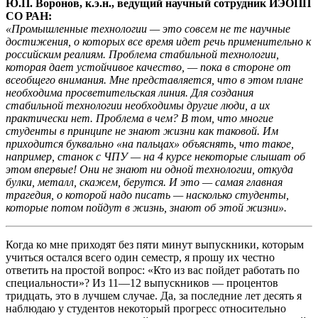
Ю.П. Воронов, к.э.н., ведущий научный сотрудник ИЭОПП
СО РАН:
«Промышленные технологии — это совсем не те научные
достижения, о которых все время идет речь применительно к
российским реалиям. Проблема стабильной технологии,
которая дает устойчивое качество, — пока в стороне от
всеобщего внимания. Мне представляется, что в этом плане
необходима просветительская линия. Для создания
стабильной технологии необходимы другие люди, а их
практически нет. Проблема в чем? В том, что многие
студенты в принципе не знают жизни как таковой. Им
приходится буквально «на пальцах» объяснять, что такое,
например, станок с ЧПУ — на 4 курсе некоторые слышат об
этом впервые! Они не знают ни одной технологии, откуда
булки, металл, скажем, берутся. И это — самая главная
трагедия, о которой надо писать — насколько студенты,
которые потом пойдут в жизнь, знают об этой жизни».
Когда ко мне приходят без пяти минут выпускники, которым
учиться остался всего один семестр, я прошу их честно
ответить на простой вопрос: «Кто из вас пойдет работать по
специальности»? Из 11—12 выпускников — процентов
тридцать, это в лучшем случае. Да, за последние лет десять я
наблюдаю у студентов некоторый прогресс относительно