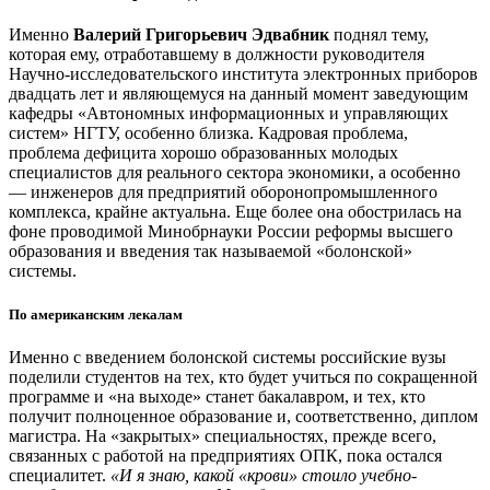
Именно
Валерий Григорьевич Эдвабник
поднял тему,
которая ему, отработавшему в должности руководителя
Научно-исследовательского института электронных приборов
двадцать лет и являющемуся на данный момент заведующим
кафедры «Автономных информационных и управляющих
систем» НГТУ, особенно близка. Кадровая проблема,
проблема дефицита хорошо образованных молодых
специалистов для реального сектора экономики, а особенно
— инженеров для предприятий оборонопромышленного
комплекса, крайне актуальна. Еще более она обострилась на
фоне проводимой Минобрнауки России реформы высшего
образования и введения так называемой «болонской»
системы.
По американским лекалам
Именно с введением болонской системы российские вузы
поделили студентов на тех, кто будет учиться по сокращенной
программе и «на выходе» станет бакалавром, и тех, кто
получит полноценное образование и, соответственно, диплом
магистра. На «закрытых» специальностях, прежде всего,
связанных с работой на предприятиях ОПК, пока остался
специалитет.
«И я знаю, какой «крови» стоило учебно-