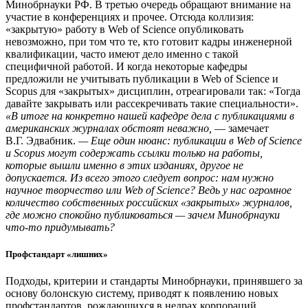
Минобрнауки РФ. В третью очередь обращают внимание на
участие в конференциях и прочее. Отсюда коллизия:
«закрытую» работу в Web of Science опубликовать
невозможно, при том что те, кто готовит кадры инженерной
квалификации, часто имеют дело именно с такой
специфичной работой. И когда некоторые кафедры
предложили не учитывать публикации в Web of Science и
Scopus для «закрытых» дисциплин, отреагировали так: «Тогда
давайте закрывать или рассекречивать такие специальности».
«В итоге на конкретно нашей кафедре дела с публикациями в
американских журналах обстоят неважно,
— замечает
В.Г. Эдвабник.
— Еще один нюанс: публикации в Web of Science
и Scopus могут содержать ссылки только на работы,
которые вышли именно в этих изданиях, другое не
допускается. Из всего этого следует вопрос: нам нужно
научное творчество или Web of Science? Ведь у нас огромное
количество собственных российских «закрытых» журналов,
где можно спокойно публиковаться — зачем Минобрнауки
что-то придумывать?
Профстандарт «лишних»
Подходы, критерии и стандарты Минобрнауки, принявшего за
основу болонскую систему, приводят к появлению новых
профстандартов, рождающихся в недрах корпораций,