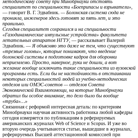
методическому совету при Минобрнауки отстоять
специалитет по специальности «Боеприпасы и взрыватели»,
— говорит В. Г. Эдвабник.
— Болонская система сюда не
проникла, инженеров здесь готовят за пять лет, и это
правильно.
Сегодня специалитет сохранился и на специальности
«Газодинамические импульсные устройства» факультета
летательных аппаратов НГТУ,
— рассказывает Валерий
Эдвабник. —
Я объясняю это даже не тем, что существуют
«трезвые головы», которые понимают, что введение
болонской системы в подготовке кадров для оборонки
неприемлемо. Просто, наверное, руки не дошли, а вот
желание вообще исключить такие специальности из вузовской
программы есть. Если бы не настойчивость в отстаивании
некоторых специальностей людей из учебно-методических
отделов или ОМЭС-советов — отделов Совета
Экономической Взаимопомощи, на которые Минобрнауки
обратил бы особое внимание, то дело было бы вообще
«труба»…»
Связанная с реформой интересная деталь: по критериям
Минобрнауки научная активность работника любой кафедры
сегодня измеряется по публикациям в реферируемых
американских журналах Web of Science и Scopus. И уже во
вторую очередь учитываются статьи, вышедшие в журналах,
реферируемых Высшей аттестационной комиссией при