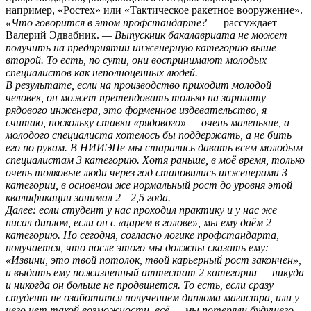
например, «Ростех» или «Тактическое ракетное вооружение».
«Что говорится в этом профстандарте?
— рассуждает
Валерий Эдвабник.
— Выпускник бакалавриата не может
получить на предприятии инженерную категорию выше
второй. То есть, по сути, они воспринимают молодых
специалистов как неполноценных людей.
В результате, если на производство приходит молодой
человек, он может претендовать только на зарплату
рядового инженера, это форменное издевательство, я
считаю, поскольку ставки «рядового» — очень маленькие, а
молодого специалиста хотелось бы поддержать, а не бить
его по рукам. В НИИЭПе мы старались давать всем молодым
специалистам 3 категорию. Хотя раньше, в моё время, только
очень толковые люди через год становились инженерами 3
категории, в основном же нормальный рост до уровня этой
квалификации занимал 2—2,5 года.
Далее: если студент у нас проходил практику и у нас же
писал диплом, если он с «царем в голове», мы ему даём 2
категорию. Но сегодня, согласно логике профстандарта,
получается, что после этого мы должны сказать ему:
«Извини, это твой потолок, твой карьерный рост закончен»,
и выдать ему пожизненный аттестат 2 категории — никуда
и никогда он больше не продвинется. То есть, если сразу
студент не озаботится получением диплома магистра, или у
него нет такой возможности, всё — мы потеряли будущего