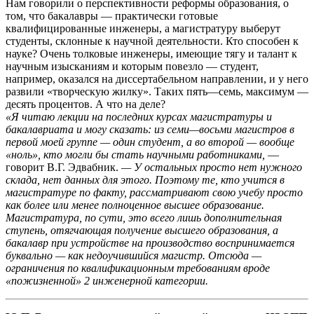
Нам говорили о перспективности реформы образования, о
том, что бакалавры — практически готовые
квалифицированные инженеры, а магистратуру выберут
студенты, склонные к научной деятельности. Кто способен к
науке? Очень толковые инженеры, имеющие тягу и талант к
научным изысканиям и которым повезло — студент,
например, оказался на диссертабельном направлении, и у него
развили «творческую жилку». Таких пять—семь, максимум —
десять процентов. А что на деле?
«Я читаю лекции на последних курсах магистратуры и
бакалавриата и могу сказать: из семи—восьми магистров в
первой моей группе — один студент, а во второй — вообще
«ноль», кто могли бы стать научными работниками,
—
говорит В.Г. Эдвабник.
— У остальных просто нет нужного
склада, нет данных для этого. Поэтому те, кто учится в
магистратуре по факту, рассматривают свою учебу просто
как более или менее полноценное высшее образование.
Магистратура, по сути, это всего лишь дополнительная
ступень, отягчающая получение высшего образования, а
бакалавр при устройстве на производство воспринимается
буквально — как недоучившийся магистр. Отсюда —
ограничения по квалификационным требованиям вроде
«пожизненной» 2 инженерной категории.