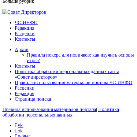
Больше рубрик
ЧС-ИНФО
Редакция
Расценки
Контакты
Архив
Правила покера для новичков: как изучить основы
игры?
Контакты
Политика обработки персональных данных сайта
«Совет директоров»
Правила использования материалов портала ЧС-ИНФО
Расценки
Редакция
Страница поиска
Правила использования материалов портала
|
Политика
обработки персональных данных
vk
ok
twitter