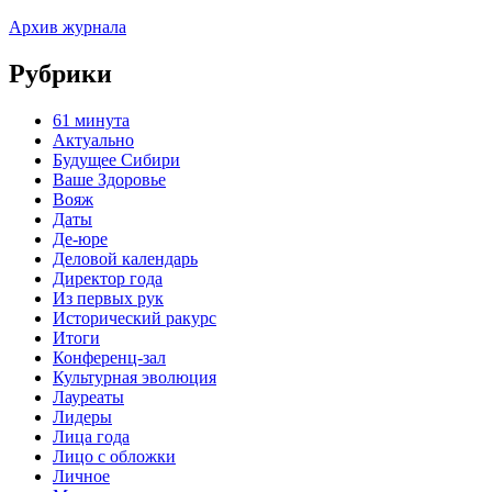
Архив журнала
Рубрики
61 минута
Актуально
Будущее Сибири
Ваше Здоровье
Вояж
Даты
Де-юре
Деловой календарь
Директор года
Из первых рук
Исторический ракурс
Итоги
Конференц-зал
Культурная эволюция
Лауреаты
Лидеры
Лица года
Лицо с обложки
Личное