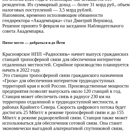
резидентов. Их суммарный доход — более 31 млрд руб., объем
налоговых поступлений — 3,5 млрд рублей.
Напомним, временно исполняющим обязанности
гендиректора «Академпарка» стал Дмитрий Верховод.
Решение принято 9 февраля на заседании Наблюдательного
совета Академпарка.
Пятое место — добраться и до Йети
Красноярское НПП «Радиосвязь» начнет выпуск гражданских
станций тропосферной связи для обеспечения интернетом
отдаленных местностей. Серийное производство планируется
начать в 2022 году.
Это станции тропосферной связи гражданского назначения
«Гроза» для обеспечения интернетом труднодоступных
территорий края и всей России. Производственные мощности
предприятия позволят выпускать около 120 станций в год.
Станция может обеспечить связь в радиусе 230 км на
территории отдаленной и труднодоступной местности, в
районах Крайнего Севера. Скорость цифрового потока будет
достигать 25 Мбит/с в режиме тропосферной связи и до 155
Мбит/с в режиме радиорелейной связи. Станция также может
использоваться для обеспечения сотовой связи. Она станет
экономически выгодной альтернативой спутниковой связи,