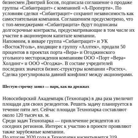
бизнесмен Дмитрий Босов, подписала соглашение о продаже
группы «Сибантрацит» с компанией «А-Проперти». По
условиям сделки «Сибантрацит» сохранит независимость как
самостоятельная компания. Соглашением предусмотрено, что
с топ-менеджерами «Сибантрацита» будут подписаны
долгосрочные контракты, предусматривающие в том числе их
участие в акционерном капитале компании.
Напомним, в январе группа «Сибантрацит» и УК
«ВостокУголь», входящие в группу «Аллтек», продали 50
процентов в проектах порта «Вера» и Огоджинского
угольного месторождения компаниям ООО «Порт «Вера»
Холдинг» и ООО «Огоджа». В составе учредителей
последних значатся бизнес-структуры компании «Ростех».
Сделка урегулировала давний конфликт между акционерами.
Шестую строчку занял — парк, как на дрожжах
Новосибирский Академпарк (Технопарк) в два раза увеличит
площади для своих резидентов. Решить задачу планируется в
течение пяти лет. Сейчас площади Технопарка составляют
около 120 тысяч кв. м.
Среди задач Технопарка — привлечение резидентов из
соседних регионов. Интерес к участию в проекте проявляют
также зарубежные компании.
По итогам 2020 года в Технопарке насчитывается 319