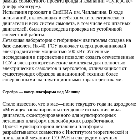
рамках совместного проекта фонда и компании «СуперОкс»
(шифр «Контур»).
Испытания проходят в СибНИА им. Чаплыгина. В ходе
испытаний, включающих в себя запуски электрического
двигателя и всех систем самолета, в том числе его штатных
двигателей, была произведена проверка их устойчивой
совместной работы.
Летающая лаборатория с гибридным двигателем создана на
базе самолета Як-40. ГСУ включает сверхпроводниковый
электродвигатель мощностью 500 кВт. Успешные
исследования в перспективе позволят создать отечественные
ГСУ и электроэнергетические комплексы для полностью
электрических самолетов и вертолетов, отличающихся от
существующих образцов авиационной техники более
совершенными эксплуатационными характеристиками.
Серебро — ковер-платформа над Мочище
Стало известно, что в мае—июне текущего года на аэродроме
«Мочище» запланированы стендовые испытания авиа-
двигателя, сконструированного для мультироторных
летающих платформ новосибирских разработчиков.
Проект мультироторной летающей платформы
разрабатывается совместно с Институтом теоретической и
прикладной механики СО РАН и еще рядом научных