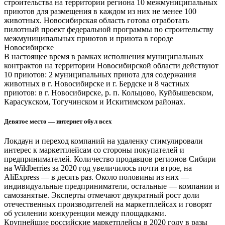
строительства на территории региона 10 межмуниципальных
приютов для размещения в каждом из них не менее 100
животных. Новосибирская область готова отработать
пилотный проект федеральной программы по строительству
межмуниципальных приютов и приюта в городе
Новосибирске
В настоящее время в рамках исполнения муниципальных
контрактов на территории Новосибирской области действуют
10 приютов: 2 муниципальных приюта для содержания
животных в г. Новосибирске и г. Бердске и 8 частных
приютов: в г. Новосибирске, р. п. Кольцово, Куйбышевском,
Карасукском, Тогучинском и Искитимском районах.
Девятое место — интернет обул всех
Локдаун и переход компаний на удаленку стимулировали
интерес к маркетплейсам со стороны покупателей и
предпринимателей. Количество продавцов регионов Сибири
на Wildberries за 2020 год увеличилось почти втрое, на
AliExpress — в десять раз. Около половины из них —
индивидуальные предприниматели, остальные — компании и
самозанятые. Эксперты отмечают двукратный рост доли
отечественных производителей на маркетплейсах и говорят
об усилении конкуренции между площадками.
Крупнейшие российские маркетплейсы в 2020 году в разы