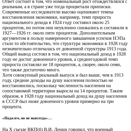
Ответ состоит в том, что номинальный рост отождествлялся с
реальным, а в стране уже тогда процветали приписки.
Современные исследователи высоко оценивают темпы
восстановления экономики, например, темп прироста
национального дохода в 1924 году составил около 25
процентов, но потом они неуклонно снижались и составили в
1927—1926 гг. около пяти процентов. Дополнительным
аргументом в пользу намеренного завышения успехов НЭПа
стало то обстоятельство, что структура экономики в 1928 году
незначительно отличалась от довоенной структуры 1913 года.
Общий вывод состоял в том, что национальный доход в 1928
году не достиг довоенного уровня, а среднегодовой темп
прироста составлял не 18 процентов, а, скорее, около семи,
что также достаточно много.
Хотя совокупный реальный выпуск и был выше, чем в 1913
году, средние доходы на душу населения полностью не
восстановились, поскольку численность населения на
сопоставимой территории выросла на 14 процентов. Таким
образом, в 1928 году национальный доход на душу населения
в СССР был ниже довоенного уровня примерно на три
процента.
«Надолго, но не навсегда»…
На Х съезде ВКП(б) В.И. Ленин говорил, что военный