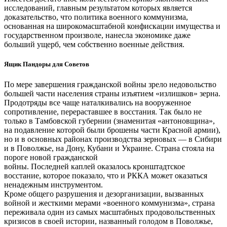
исследований, главным результатом которых является
доказательство, что политика военного коммунизма,
основанная на широкомасштабной конфискации имущества и
государственном произволе, нанесла экономике даже
больший ущерб, чем собственно военные действия.
Ящик Пандоры для Советов
По мере завершения гражданской войны зрело недовольство
большей части населения страны изъятием «излишков» зерна.
Продотряды все чаще наталкивались на вооруженное
сопротивление, перераставшее в восстания. Так было не
только в Тамбовской губернии (знаменитая «антоновщина»,
на подавление которой были брошены части Красной армии),
но и в основных районах производства зерновых — в Сибири
и в Поволжье, на Дону, Кубани и Украине. Страна стояла на
пороге новой гражданской
войны. Последней каплей оказалось кронштадтское
восстание, которое показало, что и РККА может оказаться
ненадежным инструментом.
Кроме общего разрушения и дезорганизации, вызванных
войной и жесткими мерами «военного коммунизма», страна
переживала один из самых масштабных продовольственных
кризисов в своей истории, названный голодом в Поволжье,