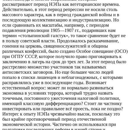
рассматривают период НЭПа как вегетарианские времена.
Действительно, в этот период репрессии не носили столь
массового характера, как в период гражданской войны и в
последующую коллективизацию и индустриализацию. Но
если сравнивать их масштабы, например, с периодом
подавления революции 1905—1907 гг., подаривших нам
термин «столыпинский галстук», то такое сравнение будет не
в пользу советской власти. Продолжалось расказачивание,
гонения на церковь, священнослужителей и общины
различных конфессий, было создано Особое совещание (ОСО)
при ОГПУ СССР, которое получило право приговаривать к
заключению в лагерь на срок до трех лет. За этот период было
расстреляно множество участников так называемых
антисоветских заговоров. Но еще большее число людей
попало в списки лишенцев и неблагонадежных, с которыми
расправлялись уже в последующие годы. Возникает
естественный вопрос: может ли нормально развиваться
экономика в условиях террора, который трудно назвать
точечным, постоянного ужесточения налоговой политики,
имеющий классовую дифференциацию? Стоит ли частнику
инвестировать или правильнее всё проесть, пока не поздно?
Интерес к опыту НЭПа чрезвычайно высок, поскольку это
был крайне противоречивый период отечественной
экономической истории. Частично он использовался при
подготовке последующих реформ в нашей стране и,