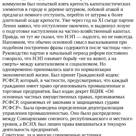
коммунизм был попыткой взять крепость капиталистических
элементов в городе и деревне штурмом, лобовой атакой и
предлагал немного отступить, перейти от штурма к более
длительной осаде крепости. Уже через год на XI съезде партии
Ленин заявил, что отступление окончено, и выдвинул лозунг
о подготовке наступления на частно-хозяйственный капитал.
Правда, он тут же сказал, что НЭП — надолго, но не навсегда.
Напомним, что обычно основной смысл высказывания при
подобном построении фразы содержится после частицы «но».
Руководство партии в начальный период реформ постоянно
говорило, что НЭП означает борьбу «не на живот, а на
смерть» между капитализмом и социализмом. Но
одновременно принимались шаги по нормализации
экономической жизни. Был принят Гражданский кодекс
РСФСР, который, в частности, предусматривал, что каждый
гражданин имеет право организовывать промышленные и
торговые предприятия. Был издан декрет ВЦИК «Об
основных частных имущественных правах, признаваемых
РСФСР, охраняемых её законами и защищаемых судами
РСФСР». Была проведена определенная децентрализация
управления промышленностью. Оно было распределено
между Совнархозами союзного, республиканского и местного
уровня, а ВСНХ был лишен права вмешиваться в текущую
деятельность предприятий.
Советские, да и многие современные историки