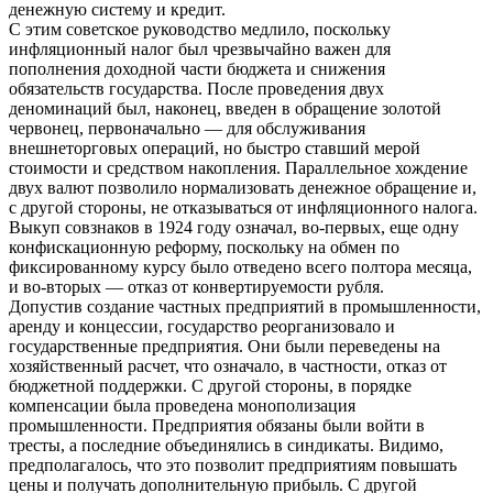
денежную систему и кредит.
С этим советское руководство медлило, поскольку
инфляционный налог был чрезвычайно важен для
пополнения доходной части бюджета и снижения
обязательств государства. После проведения двух
деноминаций был, наконец, введен в обращение золотой
червонец, первоначально — для обслуживания
внешнеторговых операций, но быстро ставший мерой
стоимости и средством накопления. Параллельное хождение
двух валют позволило нормализовать денежное обращение и,
с другой стороны, не отказываться от инфляционного налога.
Выкуп совзнаков в 1924 году означал, во-первых, еще одну
конфискационную реформу, поскольку на обмен по
фиксированному курсу было отведено всего полтора месяца,
и во-вторых — отказ от конвертируемости рубля.
Допустив создание частных предприятий в промышленности,
аренду и концессии, государство реорганизовало и
государственные предприятия. Они были переведены на
хозяйственный расчет, что означало, в частности, отказ от
бюджетной поддержки. С другой стороны, в порядке
компенсации была проведена монополизация
промышленности. Предприятия обязаны были войти в
тресты, а последние объединялись в синдикаты. Видимо,
предполагалось, что это позволит предприятиям повышать
цены и получать дополнительную прибыль. С другой