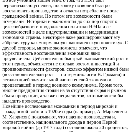
Во все учебники вошел тезис о том, что НЭП был
первоначально успешен, поскольку позволил быстро
восстановить производство и отчасти потребление после
гражданской войны. Но потом его возможности были
исчерпаны. Историки и экономисты до сих пор спорят о
целесообразности продолжения политики НЭПа и ее
возможностей в деле индустриализации и модернизации
экономики страны. Некоторые даже расшифровывают эту
аббревиатуру как «нормальную экономическую политику». С
другой стороны, многие экономисты отмечают, что
эффективность восстановления экономики явно
преувеличена. Действительно быстрый экономический рост в
этот период объясняется не столько ростом инвестиций и
производительности факторов, сколько эффектом низкой базы
(восстановительный рост — по терминологии В. Громана) и
легализацией значительной части теневой экономики,
процветавшей в период военного коммунизма. Кроме того,
многие предприятия стояли из-за отсутствия сырья и рынков
сбыта продукции, а также специалистов, которые могли бы
наладить производство.
Новейшие исследования экономики в период мировой и
гражданской войн и в 1920-е годы (например, А. Маркевич и
М. Харрисон) показывают, что падение производства и,
соответственно, национального дохода в период Первой
мировой войны (до 1917 года) составило около 20 процентов,