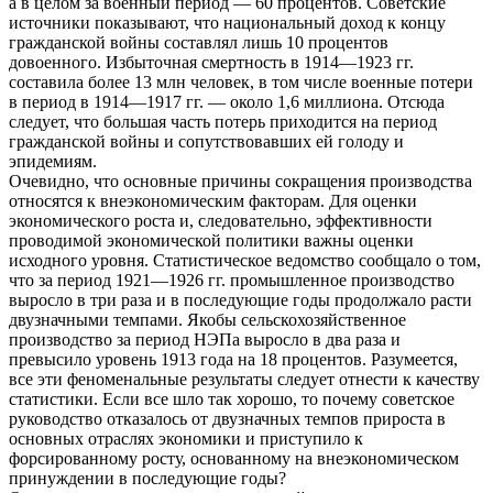
а в целом за военный период — 60 процентов. Советские
источники показывают, что национальный доход к концу
гражданской войны составлял лишь 10 процентов
довоенного. Избыточная смертность в 1914—1923 гг.
составила более 13 млн человек, в том числе военные потери
в период в 1914—1917 гг. — около 1,6 миллиона. Отсюда
следует, что большая часть потерь приходится на период
гражданской войны и сопутствовавших ей голоду и
эпидемиям.
Очевидно, что основные причины сокращения производства
относятся к внеэкономическим факторам. Для оценки
экономического роста и, следовательно, эффективности
проводимой экономической политики важны оценки
исходного уровня. Статистическое ведомство сообщало о том,
что за период 1921—1926 гг. промышленное производство
выросло в три раза и в последующие годы продолжало расти
двузначными темпами. Якобы сельскохозяйственное
производство за период НЭПа выросло в два раза и
превысило уровень 1913 года на 18 процентов. Разумеется,
все эти феноменальные результаты следует отнести к качеству
статистики. Если все шло так хорошо, то почему советское
руководство отказалось от двузначных темпов прироста в
основных отраслях экономики и приступило к
форсированному росту, основанному на внеэкономическом
принуждении в последующие годы?