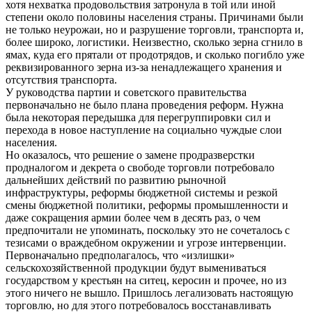
хотя нехватка продовольствия затронула в той или иной
степени около половины населения страны. Причинами были
не только неурожаи, но и разрушение торговли, транспорта и,
более широко, логистики. Неизвестно, сколько зерна сгнило в
ямах, куда его прятали от продотрядов, и сколько погибло уже
реквизированного зерна из-за ненадлежащего хранения и
отсутствия транспорта.
У руководства партии и советского правительства
первоначально не было плана проведения реформ. Нужна
была некоторая передышка для перегруппировки сил и
перехода в новое наступление на социально чуждые слои
населения.
Но оказалось, что решение о замене продразверстки
продналогом и декрета о свободе торговли потребовало
дальнейших действий по развитию рыночной
инфраструктуры, реформы бюджетной системы и резкой
смены бюджетной политики, реформы промышленности и
даже сокращения армии более чем в десять раз, о чем
предпочитали не упоминать, поскольку это не сочеталось с
тезисами о враждебном окружении и угрозе интервенции.
Первоначально предполагалось, что «излишки»
сельскохозяйственной продукции будут вымениваться
государством у крестьян на ситец, керосин и прочее, но из
этого ничего не вышло. Пришлось легализовать настоящую
торговлю, но для этого потребовалось восстанавливать