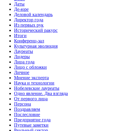
Даты
Де-юре
Деловой календарь
Директор года
Из первых рук
Исторический ракурс
Итоги
Конференц-зал
Культурная эволюция
Лауреаты
Лидеры
Лица года
Лицо с обложки
Личное
Мнение эксперта
Наука и технологии
Нобелевские лауреаты
Одно явление. Два взгляда
От первого лица
Персона
Поздравляем
Послесловие
Предприятие года
Путевые заметки
Реальный сектор