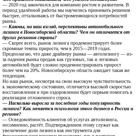
— 2020 год закончился для компании ростом и развитием. В
период удалённой работы мы научились принимать решения
быстрее, отталкиваясь от быстроменяющихся потребностей
рынка.
— Каковы, на ваш взгляд, перспективы автомобильного
лизинга в Новосибирской области? Чем он отличается от
других регионов страны?
— Скорее всего, рынок лизинга продемонстрирует более
скромные темпы прироста, чем в 2015—2019 годах.
Предполагаю, что даже драйверу рынка — автолизингу — из-
за падения рынка продаж как грузовых, так и легковых
автомобилей будет сложно продемонстрировать прирост
более чем на 20%. Новосибирскую область ожидает такая же
тенденция.
Но наш рынок, несмотря на свою высокую чувствительность
к экономическому состоянию, отличается высокой скоростью
восстановления и при оздоровлении будет первым помогать в
реализации отложенного спроса.
— Насколько выросла за последние годы популярность
лизинга? Как меняется психология этого бизнеса в России и
регионе?
— Осведомлённость клиентов об услугах автолизинга,
несомненно, растёт. Подтверждением этому служат как
увеличение доли лизинга как инструмента для
финансирования покупки транспорта, так и растущая