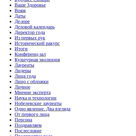
Ваше Здоровье
Вояж
Даты
Де-юре
Деловой календарь
Директор года
Из первых рук
Исторический ракурс
Итоги
Конференц-зал
Культурная эволюция
Лауреаты
Лидеры
Лица года
Лицо с обложки
Личное
Мнение эксперта
Наука и технологии
Нобелевские лауреаты
Одно явление. Два взгляда
От первого лица
Персона
Поздравляем
Послесловие