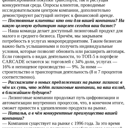
конкурентная среда. Опросы клиентов, проводимые
исследовательским центром компании, дополнительно
демонстрируют растущий интерес к финансовой аренде.
— Постоянные клиенты: кто они для вашей компании? На
какую целевую аудиторию нацелен сегодня ваш бизнес?
— Наша команда делает доступный лизинговый продукт для
малого и среднего бизнеса. Причём, мы закрываем
потребность в услугах микропредприятиям. Таким бизнесам
важно быть услышанными и получить индивидуальные
условия, которые позволят обновить или расширить автопарк.
Если говорить о видах деятельности, то ТОП-5 в портфеле
CARCADE остаются за: торговлей с 34% доли, услугах —
16% и непищевое производство — 9%. За ними —
строительство и транспортная деятельность (8 и 7 процентов
соответственно).
— Расскажите о новых предложениях на рынке лизинга: в
чём их суть, что ждёт лизинговые компании, на ваш взгляд,
в ближайшем будущем?
— Лизинговые компании продолжат путь цифровизации и
автоматизации внутренних процессов, что, в конечном итоге,
сможет привести к удешевлению продукта на рынке.
— Наталья, а в чём конкурентные преимущества вашей
компании?
— Компания существует на рынке с 1996 года. За это время