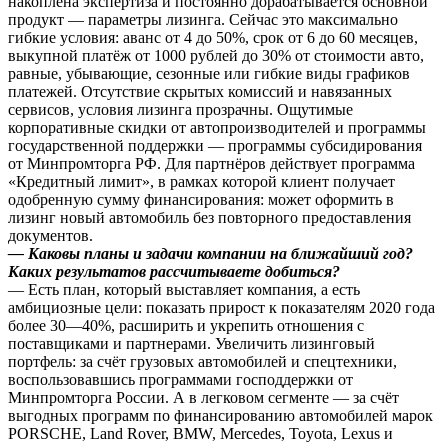
накоплена экспертиза и постоянно дорабатывается основной
продукт — параметры лизинга. Сейчас это максимально
гибкие условия: аванс от 4 до 50%, срок от 6 до 60 месяцев,
выкупной платёж от 1000 рублей до 30% от стоимости авто,
равные, убывающие, сезонные или гибкие виды графиков
платежей. Отсутствие скрытых комиссий и навязанных
сервисов, условия лизинга прозрачны. Ощутимые
корпоративные скидки от автопроизводителей и программы
государственной поддержки — программы субсидирования
от Минпромторга РФ. Для партнёров действует программа
«Кредитный лимит», в рамках которой клиент получает
одобренную сумму финансирования: может оформить в
лизинг новый автомобиль без повторного предоставления
документов.
— Каковы планы и задачи компании на ближайший год?
Каких результатов рассчитываете добиться?
— Есть план, который выставляет компания, а есть
амбициозные цели: показать прирост к показателям 2020 года
более 30—40%, расширить и укрепить отношения с
поставщиками и партнерами. Увеличить лизинговый
портфель: за счёт грузовых автомобилей и спецтехники,
воспользовавшись программами господдержки от
Минпромторга России. А в легковом сегменте — за счёт
выгодных программ по финансированию автомобилей марок
PORSCHE, Land Rover, BMW, Mercedes, Toyota, Lexus и