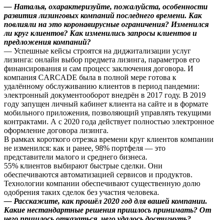
— Наталья, охарактеризуйте, пожалуйста, особенности
развития лизинговых компаний последнего времени. Как
повлияли на это коронавирусные ограничения? Изменился
ли круг клиентов? Как изменились запросы клиентов и
предложения компаний?
— Успешные кейсы строятся на диджитализации услуг
лизинга: онлайн выбор предмета лизинга, параметров его
финансирования и сам процесс заключения договора. И
компания CARCADE была в полной мере готова к
удалённому обслуживанию клиентов в период пандемии:
электронный документооборот внедрён в 2017 году. В 2019
году запущен личный кабинет клиента на сайте и в формате
мобильного приложения, позволяющий управлять текущими
контрактами. А с 2020 года действует полностью электронное
оформление договора лизинга.
В рамках короткого отрезка времени круг клиентов компании
не изменился: как и ранее, 98% портфеля — это
представители малого и среднего бизнеса.
55% клиентов выбирают быстрые сделки. Они
обеспечиваются автоматизацией сервисов и продуктов.
Технологии компании обеспечивают существенную долю
одобрения таких сделок без участия человека.
— Расскажите, как прошёл 2020 год для вашей компании.
Какие нестандартные решения пришлось принимать? От
чего пришлось отказаться, чего удалось достигнуть?