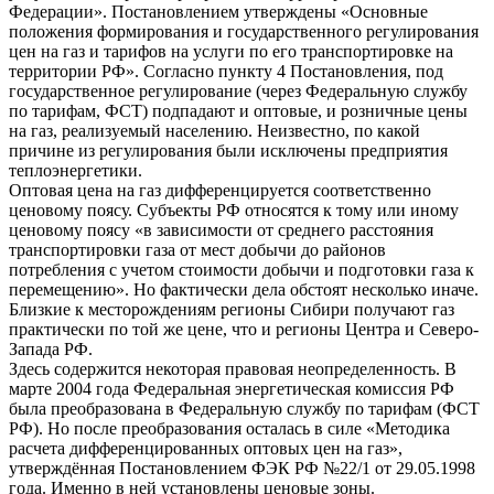
Федерации». Постановлением утверждены «Основные
положения формирования и государственного регулирования
цен на газ и тарифов на услуги по его транспортировке на
территории РФ». Согласно пункту 4 Постановления, под
государственное регулирование (через Федеральную службу
по тарифам, ФСТ) подпадают и оптовые, и розничные цены
на газ, реализуемый населению. Неизвестно, по какой
причине из регулирования были исключены предприятия
теплоэнергетики.
Оптовая цена на газ дифференцируется соответственно
ценовому поясу. Субъекты РФ относятся к тому или иному
ценовому поясу «в зависимости от среднего расстояния
транспортировки газа от мест добычи до районов
потребления с учетом стоимости добычи и подготовки газа к
перемещению». Но фактически дела обстоят несколько иначе.
Близкие к месторождениям регионы Сибири получают газ
практически по той же цене, что и регионы Центра и Северо-
Запада РФ.
Здесь содержится некоторая правовая неопределенность. В
марте 2004 года Федеральная энергетическая комиссия РФ
была преобразована в Федеральную службу по тарифам (ФСТ
РФ). Но после преобразования осталась в силе «Методика
расчета дифференцированных оптовых цен на газ»,
утверждённая Постановлением ФЭК РФ №22/1 от 29.05.1998
года. Именно в ней установлены ценовые зоны.