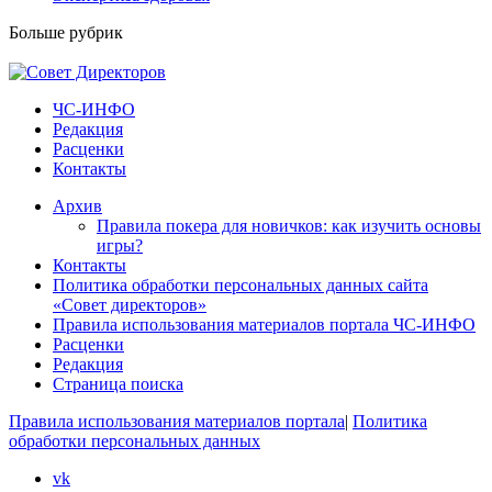
Больше рубрик
ЧС-ИНФО
Редакция
Расценки
Контакты
Архив
Правила покера для новичков: как изучить основы
игры?
Контакты
Политика обработки персональных данных сайта
«Совет директоров»
Правила использования материалов портала ЧС-ИНФО
Расценки
Редакция
Страница поиска
Правила использования материалов портала
|
Политика
обработки персональных данных
vk