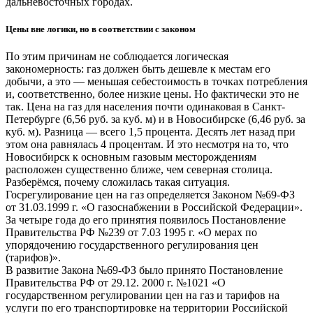
дальневосточных городах.
Цены вне логики, но в соответствии с законом
По этим причинам не соблюдается логическая
закономерность: газ должен быть дешевле к местам его
добычи, а это — меньшая себестоимость в точках потребления
и, соответственно, более низкие цены. Но фактически это не
так. Цена на газ для населения почти одинаковая в Санкт-
Петербурге (6,56 руб. за куб. м) и в Новосибирске (6,46 руб. за
куб. м). Разница — всего 1,5 процента. Десять лет назад при
этом она равнялась 4 процентам. И это несмотря на то, что
Новосибирск к основным газовым месторождениям
расположен существенно ближе, чем северная столица.
Разберёмся, почему сложилась такая ситуация.
Госрегулирование цен на газ определяется Законом №69-ФЗ
от 31.03.1999 г. «О газоснабжении в Российской Федерации».
За четыре года до его принятия появилось Постановление
Правительства РФ №239 от 7.03 1995 г. «О мерах по
упорядочению государственного регулирования цен
(тарифов)».
В развитие Закона №69-ФЗ было принято Постановление
Правительства РФ от 29.12. 2000 г. №1021 «О
государственном регулировании цен на газ и тарифов на
услуги по его транспортировке на территории Российской