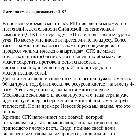
Имеет ли смысл критиковать СГК?
В настоящее время в местных СМИ появляется множество
претензий к деятельности Сибирской генерирующей
компании (СГК) и к переводу ТЭЦ на использование бурого
угля. По моему мнению, эти претензии не по адресу. Более
того — компания оказалась заложницей общемирового
процесса «климатического апартеида». СГК не может
отказаться от потребления угля в нынешних объемах, не
может сократить протяженность теплосетей, а
соответственно, и теплопотери. У них нет средств на
модернизацию сетей.
Для снижения доли изношенных теплосетей нужно заменять
90 км труб в год, фактически же ресурсов хватает на замену 4-
5 км. А есть ещё насосы, клапаны и многое другое.
Московские экономисты декларируют, что наша страна уже
идёт по пути энергосбережения и масштабной замены труб
теплосетей. Но на примере Новосибирска мы видим, что это
не так.
Критика СГК напоминает мне обычай, который
практиковался у татаро-монголов, когда казнили гонца,
принесшего плохую весть. Люди, помимо своей воли
вовлеченные в глобальные процессы, склонны искать