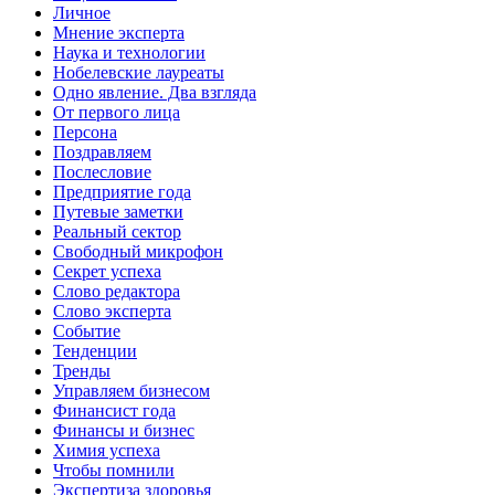
Личное
Мнение эксперта
Наука и технологии
Нобелевские лауреаты
Одно явление. Два взгляда
От первого лица
Персона
Поздравляем
Послесловие
Предприятие года
Путевые заметки
Реальный сектор
Свободный микрофон
Секрет успеха
Слово редактора
Слово эксперта
Событие
Тенденции
Тренды
Управляем бизнесом
Финансист года
Финансы и бизнес
Химия успеха
Чтобы помнили
Экспертиза здоровья