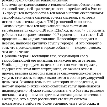
реконструкцию систем теплоснабжения.
Системы централизованного теплоснабжения обеспечивают
тепловой энергией три четверти всех потребителей в России.
35 процентов потребности в тепловой энергии обеспечивают
теплофикационные системы, то есть системы, в которых
источниками тепла служат ТЭЦ различной мощности.
Такими крупными теплофикационными системами
вырабатывается около 6,28 млн ГДж/год, из них 47,5 процента
работают на твердом топливе, 40,7 процента — на газе и 11,8
процента — на жидком топливе. Новосибирск попадает в
первую, наиболее крупную группу городов. И это говорит о
том, что происходящие в городе события — скорее правило,
чем исключение.
Причина вторая. Поставщик газа, закупающий его у
газодобывающей организации, вынужден нести затраты.
Чтобы при регулируемых ценах на газ он мог это сделать,
содержа при этом штат сотрудников, оплачивая офис и
прочее, введена категория платы за снабженческо-сбытовые
услуги, стоимость которых включается в состав регулируемой
цены газа. Законодательно эта категория не определена, а
потому нормы снабженческо-сбытовых услуг применяются
индивидуально. Нужно только доказать, что без этих расходов
поставка газа данным конкретным поставщиком невозможна.
Очевидно, что в двух российских столицах система
доказательств действует более успешно, чем в сибирских и