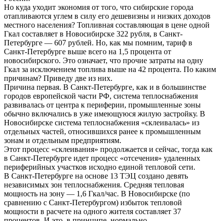
Но куда уходит экономия от того, что сибирские города
отапливаются углем в силу его дешевизны и низких доходов
местного населения? Топливная составляющая в цене одной
Гкал составляет в Новосибирске 322 рубля, в Санкт-
Петербурге — 607 рублей. Но, как мы помним, тариф в
Санкт-Петербурге выше всего на 1,5 процента от
новосибирского. Это означает, что прочие затраты на одну
Гкал за исключением топлива выше на 42 процента. По каким
причинам? Приведу две из них.
Причина первая. В Санкт-Петербурге, как и в большинстве
городов европейской части РФ, система теплоснабжения
развивалась от центра к периферии, промышленные зоны
обычно включались в уже имеющуюся жилую застройку. В
Новосибирске система теплоснабжения «склеивалась» из
отдельных частей, относившихся ранее к промышленным
зонам и отдельным предприятиям.
Этот процесс «склеивания» продолжается и сейчас, тогда как
в Санкт-Петербурге идет процесс «отсечения» удаленных
периферийных участков исходно единой тепловой сети.
В Санкт-Петербурге на основе 13 ТЭЦ создано девять
независимых зон теплоснабжения. Средняя тепловая
мощность на зону — 1,6 Гкал/час. В Новосибирске (по
сравнению с Санкт-Петербургом) избыток тепловой
мощности в расчете на одного жителя составляет 37
процентов. И это, в принципе, нормально.