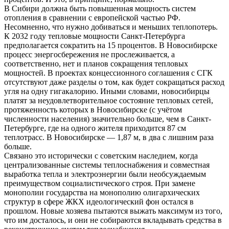
В Сибири должна быть повышенная мощность систем
отопления в сравнении с европейской частью РФ.
Несомненно, что нужно добиваться и меньших теплопотерь.
К 2032 году тепловые мощности Санкт-Петербурга
предполагается сократить на 15 процентов. В Новосибирске
процесс энергосбережения не прослеживается, а
соответственно, нет и планов сокращения тепловых
мощностей. В проектах концессионного соглашения с СГК
отсутствуют даже разделы о том, как будет сокращаться расход
угля на одну гигакалорию. Иными словами, новосибирцы
платят за неудовлетворительное состояние тепловых сетей,
протяженность которых в Новосибирске (с учётом
численности населения) значительно больше, чем в Санкт-
Петербурге, где на одного жителя приходится 87 см
теплотрасс. В Новосибирске — 1,87 м, в два с лишним раза
больше.
Связано это исторически с советским наследием, когда
централизованные системы теплоснабжения и совместная
выработка тепла и электроэнергии были необсуждаемым
преимуществом социалистического строя. При замене
монополии государства на монополию олигархических
структур в сфере ЖКХ идеологический фон остался в
прошлом. Новые хозяева пытаются выжать максимум из того,
что им досталось, и они не собираются вкладывать средства в