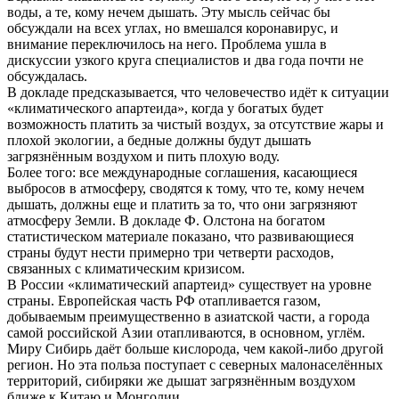
воды, а те, кому нечем дышать. Эту мысль сейчас бы
обсуждали на всех углах, но вмешался коронавирус, и
внимание переключилось на него. Проблема ушла в
дискуссии узкого круга специалистов и два года почти не
обсуждалась.
В докладе предсказывается, что человечество идёт к ситуации
«климатического апартеида», когда у богатых будет
возможность платить за чистый воздух, за отсутствие жары и
плохой экологии, а бедные должны будут дышать
загрязнённым воздухом и пить плохую воду.
Более того: все международные соглашения, касающиеся
выбросов в атмосферу, сводятся к тому, что те, кому нечем
дышать, должны еще и платить за то, что они загрязняют
атмосферу Земли. В докладе Ф. Олстона на богатом
статистическом материале показано, что развивающиеся
страны будут нести примерно три четверти расходов,
связанных с климатическим кризисом.
В России «климатический апартеид» существует на уровне
страны. Европейская часть РФ отапливается газом,
добываемым преимущественно в азиатской части, а города
самой российской Азии отапливаются, в основном, углём.
Миру Сибирь даёт больше кислорода, чем какой-либо другой
регион. Но эта польза поступает с северных малонаселённых
территорий, сибиряки же дышат загрязнённым воздухом
ближе к Китаю и Монголии.