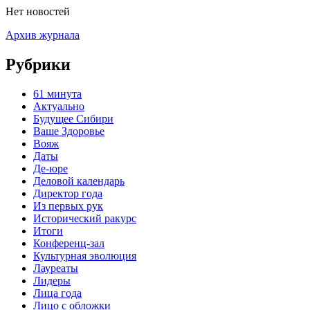
Нет новостей
Архив журнала
Рубрики
61 минута
Актуально
Будущее Сибири
Ваше Здоровье
Вояж
Даты
Де-юре
Деловой календарь
Директор года
Из первых рук
Исторический ракурс
Итоги
Конференц-зал
Культурная эволюция
Лауреаты
Лидеры
Лица года
Лицо с обложки