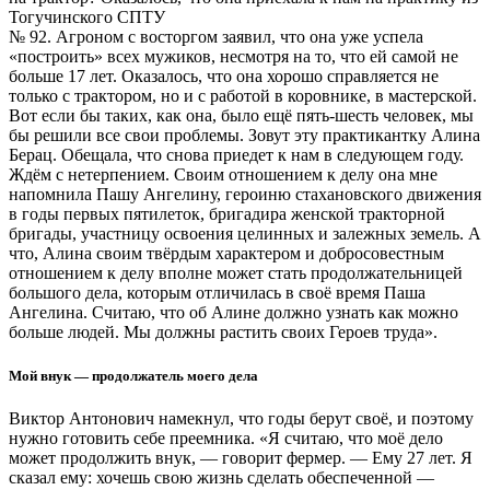
Тогучинского СПТУ
№ 92. Агроном с восторгом заявил, что она уже успела
«построить» всех мужиков, несмотря на то, что ей самой не
больше 17 лет. Оказалось, что она хорошо справляется не
только с трактором, но и с работой в коровнике, в мастерской.
Вот если бы таких, как она, было ещё пять-шесть человек, мы
бы решили все свои проблемы. Зовут эту практикантку Алина
Берац. Обещала, что снова приедет к нам в следующем году.
Ждём с нетерпением. Своим отношением к делу она мне
напомнила Пашу Ангелину, героиню стахановского движения
в годы первых пятилеток, бригадира женской тракторной
бригады, участницу освоения целинных и залежных земель. А
что, Алина своим твёрдым характером и добросовестным
отношением к делу вполне может стать продолжательницей
большого дела, которым отличилась в своё время Паша
Ангелина. Считаю, что об Алине должно узнать как можно
больше людей. Мы должны растить своих Героев труда».
Мой внук — продолжатель моего дела
Виктор Антонович намекнул, что годы берут своё, и поэтому
нужно готовить себе преемника. «Я считаю, что моё дело
может продолжить внук, — говорит фермер. — Ему 27 лет. Я
сказал ему: хочешь свою жизнь сделать обеспеченной —