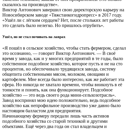
сказалось на производстве».
Виктор Антонович завершил свою директорскую карьеру на
Новосибирском заводе «Тяжстанкогидропресс» в 2017 году.
«Ушёл ли с лёгким сердцем? Нет, после стольких лет работы
это сделать было нелегко. Но пришлось отрубить».
Ушёл, но не стал почивать на лаврах
«Я пошёл в сельское хозяйство, чтобы стать фермером, сделал
это осознанно, — говорит Виктор Антонович. — В своё
время у завода, как и у многих предприятий в те годы, было
собственное подсобное хозяйство, которое пусть и не на сто
процентов, но обеспечивало трудящихся завода, систему
общепита собственными мясом, молоком, овощами и
картофелем. Мне всегда было интересно, как же работает эта
сфера. Но никогда не хватало времени, чтобы вникнуть в её
тонкости и понять, как она функционирует. Подсобное
хозяйство — это ведь своего рода мини-сельхозотрасль».
Завод воспринял мою идею положительно, ведь подсобное
хозяйство как непрофильное производство уже давно было
настоящим балластом для предприятия.
Начинающему фермеру передали лишь часть активов
подсобного хозяйства со старой техникой и другими
объектами. Ещё через два года он стал владельцем и