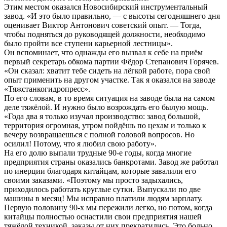
Этим местом оказался Новосибирский инструментальный
завод. «И это было правильно, — с высоты сегодняшнего дня
оценивает Виктор Антонович советский опыт. — Тогда,
чтобы подняться до руководящей должности, необходимо
было пройти все ступени карьерной лестницы».
Он вспоминает, что однажды его вызвал к себе на приём
первый секретарь обкома партии Фёдор Степанович Горячев.
«Он сказал: хватит тебе сидеть на лёгкой работе, пора свой
опыт применить на другом участке. Так я оказался на заводе
«Тяжстанкогидропресс».
По его словам, в то время ситуация на заводе была на самом
деле тяжёлой. И нужно было возрождать его былую мощь.
«Года два я только изучал производство: завод большой,
территория огромная, утром пойдёшь по цехам и только к
вечеру возвращаешься с полной головой вопросов. Но
осилил! Потому, что я любил свою работу».
На его долю выпали трудные 90-е годы, когда многие
предприятия страны оказались банкротами. Завод же работал
по инерции благодаря китайцам, которые завалили его
своими заказами. «Поэтому мы просто задыхались,
приходилось работать круглые сутки. Выпускали по две
машины в месяц! Мы исправно платили людям зарплату.
Первую половину 90-х мы пережили легко, но потом, когда
китайцы полностью оснастили свои предприятия нашей
тяжёлой техникой, заказы от них прекратились. Это больно