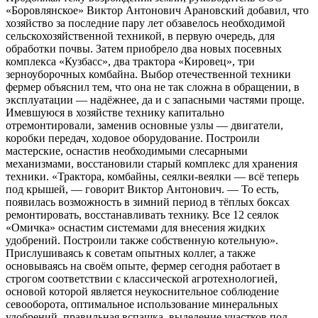
«Боровлянское» Виктор Антонович Арановский добавил, что
хозяйство за последние пару лет обзавелось необходимой
сельскохозяйственной техникой, в первую очередь, для
обработки почвы. Затем приобрело два новых посевных
комплекса «Кузбасс», два трактора «Кировец», три
зерноуборочных комбайна. Выбор отечественной техники
фермер объяснил тем, что она не так сложна в обращении, в
эксплуатации — надёжнее, да и с запасными частями проще.
Имевшуюся в хозяйстве технику капитально
отремонтировали, заменив основные узлы — двигатели,
коробки передач, ходовое оборудование. Построили
мастерские, оснастив необходимыми слесарными
механизмами, восстановили старый комплекс для хранения
техники. «Трактора, комбайны, сеялки-веялки — всё теперь
под крышей, — говорит Виктор Антонович. — То есть,
появилась возможность в зимний период в тёплых боксах
ремонтировать, восстанавливать технику. Все 12 сеялок
«Омичка» оснастим системами для внесения жидких
удобрений. Построили также собственную котельную».
Прислушиваясь к советам опытных коллег, а также
основываясь на своём опыте, фермер сегодня работает в
строгом соответствии с классической агротехнологией,
основой которой является неукоснительное соблюдение
севооборота, оптимальное использование минеральных
удобрений, правильная вспашка, выделение участков под