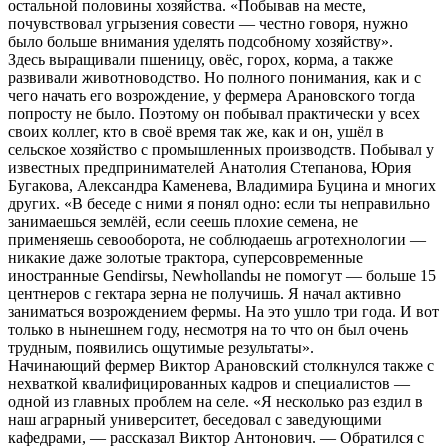
остальной половины хозяйства. «Побывав на месте,
почувствовал угрызения совести — честно говоря, нужно
было больше внимания уделять подсобному хозяйству».
Здесь выращивали пшеницу, овёс, горох, корма, а также
развивали животноводство. Но полного понимания, как и с
чего начать его возрождение, у фермера Арановского тогда
попросту не было. Поэтому он побывал практически у всех
своих коллег, кто в своё время так же, как и он, ушёл в
сельское хозяйство с промышленных производств. Побывал у
известных предпринимателей Анатолия Степанова, Юрия
Бугакова, Александра Каменева, Владимира Буцина и многих
других. «В беседе с ними я понял одно: если ты неправильно
занимаешься землёй, если сеешь плохие семена, не
применяешь севооборота, не соблюдаешь агротехнологии —
никакие даже золотые трактора, суперсовременные
иностранные Gendirsы, Newhollandы не помогут — больше 15
центнеров с гектара зерна не получишь. Я начал активно
заниматься возрождением фермы. На это ушло три года. И вот
только в нынешнем году, несмотря на то что он был очень
трудным, появились ощутимые результаты».
Начинающий фермер Виктор Арановский столкнулся также с
нехваткой квалифицированных кадров и специалистов —
одной из главных проблем на селе. «Я несколько раз ездил в
наш аграрный университет, беседовал с заведующими
кафедрами, — рассказал Виктор Антонович. — Обратился с