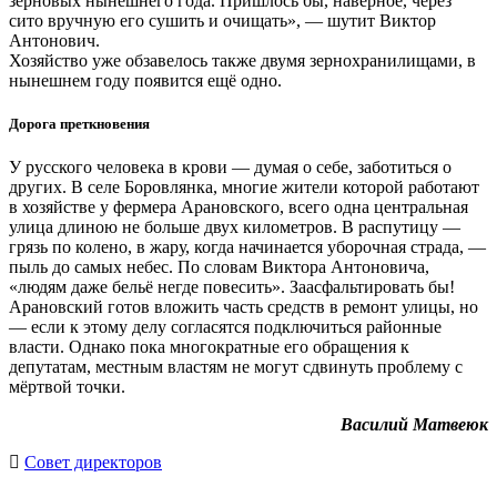
зерновых нынешнего года. Пришлось бы, наверное, через
сито вручную его сушить и очищать», — шутит Виктор
Антонович.
Хозяйство уже обзавелось также двумя зернохранилищами, в
нынешнем году появится ещё одно.
Дорога преткновения
У русского человека в крови — думая о себе, заботиться о
других. В селе Боровлянка, многие жители которой работают
в хозяйстве у фермера Арановского, всего одна центральная
улица длиною не больше двух километров. В распутицу —
грязь по колено, в жару, когда начинается уборочная страда, —
пыль до самых небес. По словам Виктора Антоновича,
«людям даже бельё негде повесить». Заасфальтировать бы!
Арановский готов вложить часть средств в ремонт улицы, но
— если к этому делу согласятся подключиться районные
власти. Однако пока многократные его обращения к
депутатам, местным властям не могут сдвинуть проблему с
мёртвой точки.
Василий Матвеюк
Cовет директоров