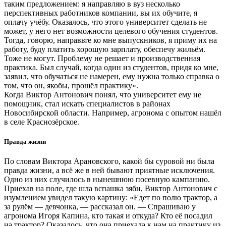
таким предложением: я направляю в вуз несколько
перспективных работников компании, вы их обучите, я
оплачу учёбу. Оказалось, что этого университет сделать не
может, у него нет возможности целевого обучения студентов.
Тогда, говорю, направьте ко мне выпускников, я приму их на
работу, буду платить хорошую зарплату, обеспечу жильём.
Тоже не могут. Проблему не решает и производственная
практика. Был случай, когда один из студентов, придя ко мне,
заявил, что обучаться не намерен, ему нужна только справка о
том, что он, якобы, прошёл практику».
Когда Виктор Антонович понял, что университет ему не
помощник, стал искать специалистов в районах
Новосибирской области. Например, агронома с опытом нашёл
в селе Краснозёрское.
Правда жизни
По словам Виктора Арановского, какой бы суровой ни была
правда жизни, а всё же в ней бывают приятные исключения.
Одно из них случилось в нынешнюю посевную кампанию.
Приехав на поле, где шла вспашка зяби, Виктор Антонович с
изумлением увидел такую картину: «Едет по полю трактор, а
за рулём — девчонка, — рассказал он. — Спрашиваю у
агронома Игоря Капина, кто такая и откуда? Кто её посадил
на трактор? Оказалось, что она приехала к нам на практику из