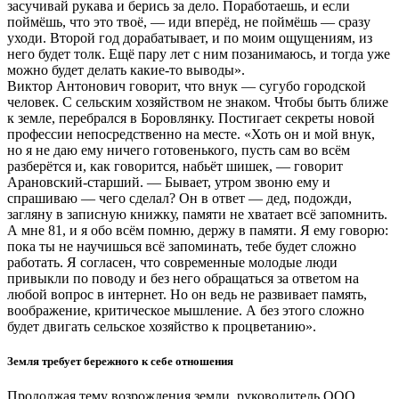
засучивай рукава и берись за дело. Поработаешь, и если
поймёшь, что это твоё, — иди вперёд, не поймёшь — сразу
уходи. Второй год дорабатывает, и по моим ощущениям, из
него будет толк. Ещё пару лет с ним позанимаюсь, и тогда уже
можно будет делать какие-то выводы».
Виктор Антонович говорит, что внук — сугубо городской
человек. С сельским хозяйством не знаком. Чтобы быть ближе
к земле, перебрался в Боровлянку. Постигает секреты новой
профессии непосредственно на месте. «Хоть он и мой внук,
но я не даю ему ничего готовенького, пусть сам во всём
разберётся и, как говорится, набьёт шишек, — говорит
Арановский-старший. — Бывает, утром звоню ему и
спрашиваю — чего сделал? Он в ответ — дед, подожди,
загляну в записную книжку, памяти не хватает всё запомнить.
А мне 81, и я обо всём помню, держу в памяти. Я ему говорю:
пока ты не научишься всё запоминать, тебе будет сложно
работать. Я согласен, что современные молодые люди
привыкли по поводу и без него обращаться за ответом на
любой вопрос в интернет. Но он ведь не развивает память,
воображение, критическое мышление. А без этого сложно
будет двигать сельское хозяйство к процветанию».
Земля требует бережного к себе отношения
Продолжая тему возрождения земли, руководитель ООО