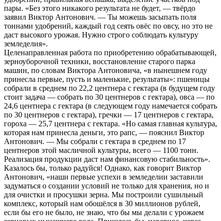
пары. «Без этого никакого результата не будет, — твёрдо
заявил Виктор Антонович. — Ты можешь засыпать поля
тоннами удобрений, каждый год сеять овёс по овсу, но это не
даст высокого урожая. Нужно строго соблюдать культуру
земледелия».
Целенаправленная работа по приобретению обрабатывающей,
зерноуборочной техники, восстановление старого парка
машин, по словам Виктора Антоновича, «в нынешнем году
принесла первые, пусть и маленькие, результаты»: пшеницы
собрали в среднем по 22,2 центнера с гектара (в будущем году
стоит задача — собрать по 30 центнеров с гектара), овса — по
24,6 центнера с гектара (в следующем году намечается собрать
по 30 центнеров с гектара), гречки — 17 центнеров с гектара,
гороха — 25,7 центнера с гектара. «Но самая главная культура,
которая нам принесла деньги, это рапс, — пояснил Виктор
Антонович. — Мы собрали с гектара в среднем по 17
центнеров этой масличной культуры, всего — 1100 тонн.
Реализация продукции даст нам финансовую стабильность».
Казалось бы, только радуйся! Однако, как говорит Виктор
Антонович, «наши первые успехи в земледелии заставили
задуматься о создании условий не только для хранения, но и
для очистки и просушки зерна. Мы построили сушильный
комплекс, который нам обошёлся в 30 миллионов рублей,
если бы его не было, не знаю, что бы мы делали с урожаем