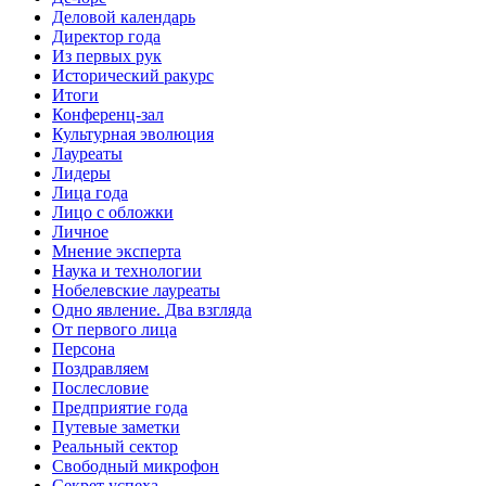
Деловой календарь
Директор года
Из первых рук
Исторический ракурс
Итоги
Конференц-зал
Культурная эволюция
Лауреаты
Лидеры
Лица года
Лицо с обложки
Личное
Мнение эксперта
Наука и технологии
Нобелевские лауреаты
Одно явление. Два взгляда
От первого лица
Персона
Поздравляем
Послесловие
Предприятие года
Путевые заметки
Реальный сектор
Свободный микрофон
Секрет успеха