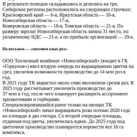
В результате позиции складывались и делились на три.
Сибирские регионы расположились на следующих строчках:
Красноярский край — 6-я, Иркутская область — 10-я,
Новосибирская область — 17-я,
Кемеровская область — 18-я, Томская область — 21-я. По
размеру зарплат Новосибирская область заняла 31 место, по
уплаченному НДС — 21-е, а по прибыли организаций — 29-е.
На восьмом — «миллион алых роз»
ООО Тепличный комбинат «Новосибирский» (входит в ГК
«Горкунов») ввел вторую очередь по выращиванию цветов на
срез, увеличив возможности производство до 14 млн роз в
год.
В 2021 году ТК вырастил около семи миллионов срезов роз. К
2025 году рассчитывает увеличить производство до
37 млн в год, после чего планирует расширить ассортимент
хризантемами и герберами.
Специализировавшийся ранее только на овощах ТК
«Новосибирский» начал выращивать розы осенью 2020 года
на площади в два гектара. Со второй очередью площадь,
отданная под цветы, увеличилась вдвое. До 2025 года под
цветочное производство планируется перевести все 16 га
комплекса.