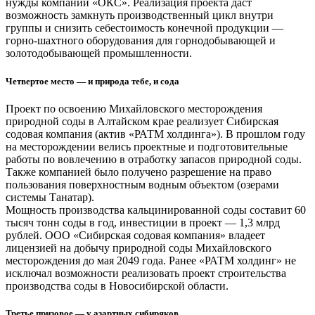
нужды компании «ОКС». Реализация проекта даст
возможность замкнуть производственный цикл внутри
группы и снизить себестоимость конечной продукции —
горно-шахтного оборудования для горнодобывающей и
золотодобывающей промышленности.
Четвертое место — и природа тебе, и сода
Проект по освоению Михайловского месторождения
природной соды в Алтайском крае реализует Сибирская
содовая компания (актив «РАТМ холдинга»). В прошлом году
на месторождении велись проектные и подготовительные
работы по вовлечению в отработку запасов природной соды.
Также компанией было получено разрешение на право
пользования поверхностным водным объектом (озерами
системы Танатар).
Мощность производства кальцинированной соды составит 60
тысяч тонн соды в год, инвестиции в проект — 1,3 млрд
рублей. ООО «Сибирская содовая компания» владеет
лицензией на добычу природной соды Михайловского
месторождения до мая 2049 года. Ранее «РАТМ холдинг» не
исключал возможности реализовать проект строительства
производства соды в Новосибирской области.
Третье призовое — у азартных сибиряков