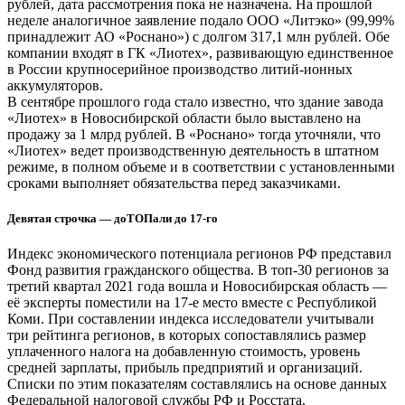
рублей, дата рассмотрения пока не назначена. На прошлой
неделе аналогичное заявление подало ООО «Литэко» (99,99%
принадлежит АО «Роснано») с долгом 317,1 млн рублей. Обе
компании входят в ГК «Лиотех», развивающую единственное
в России крупносерийное производство литий-ионных
аккумуляторов.
В сентябре прошлого года стало известно, что здание завода
«Лиотех» в Новосибирской области было выставлено на
продажу за 1 млрд рублей. В «Роснано» тогда уточняли, что
«Лиотех» ведет производственную деятельность в штатном
режиме, в полном объеме и в соответствии с установленными
сроками выполняет обязательства перед заказчиками.
Девятая строчка — доТОПали до 17-го
Индекс экономического потенциала регионов РФ представил
Фонд развития гражданского общества. В топ-30 регионов за
третий квартал 2021 года вошла и Новосибирская область —
её эксперты поместили на 17-е место вместе с Республикой
Коми. При составлении индекса исследователи учитывали
три рейтинга регионов, в которых сопоставлялись размер
уплаченного налога на добавленную стоимость, уровень
средней зарплаты, прибыль предприятий и организаций.
Списки по этим показателям составлялись на основе данных
Федеральной налоговой службы РФ и Росстата.