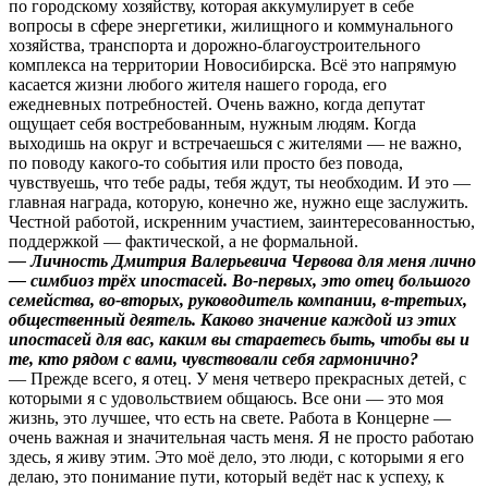
по городскому хозяйству, которая аккумулирует в себе
вопросы в сфере энергетики, жилищного и коммунального
хозяйства, транспорта и дорожно-благоустроительного
комплекса на территории Новосибирска. Всё это напрямую
касается жизни любого жителя нашего города, его
ежедневных потребностей. Очень важно, когда депутат
ощущает себя востребованным, нужным людям. Когда
выходишь на округ и встречаешься с жителями — не важно,
по поводу какого-то события или просто без повода,
чувствуешь, что тебе рады, тебя ждут, ты необходим. И это —
главная награда, которую, конечно же, нужно еще заслужить.
Честной работой, искренним участием, заинтересованностью,
поддержкой — фактической, а не формальной.
— Личность Дмитрия Валерьевича Червова для меня лично
— симбиоз трёх ипостасей. Во-первых, это отец большого
семейства, во-вторых, руководитель компании, в-третьих,
общественный деятель. Каково значение каждой из этих
ипостасей для вас, каким вы стараетесь быть, чтобы вы и
те, кто рядом с вами, чувствовали себя гармонично?
— Прежде всего, я отец. У меня четверо прекрасных детей, с
которыми я с удовольствием общаюсь. Все они — это моя
жизнь, это лучшее, что есть на свете. Работа в Концерне —
очень важная и значительная часть меня. Я не просто работаю
здесь, я живу этим. Это моё дело, это люди, с которыми я его
делаю, это понимание пути, который ведёт нас к успеху, к