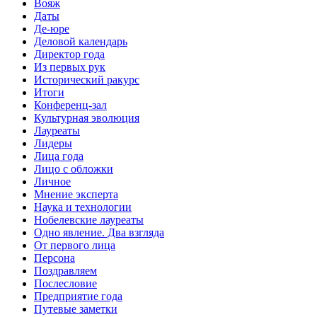
Вояж
Даты
Де-юре
Деловой календарь
Директор года
Из первых рук
Исторический ракурс
Итоги
Конференц-зал
Культурная эволюция
Лауреаты
Лидеры
Лица года
Лицо с обложки
Личное
Мнение эксперта
Наука и технологии
Нобелевские лауреаты
Одно явление. Два взгляда
От первого лица
Персона
Поздравляем
Послесловие
Предприятие года
Путевые заметки