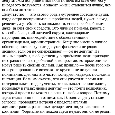
депутатском поприще я пытаюсь помочь им всем чем могу,
иногда это получается, а значит, жизнь становится лучше, чем
она была до этого.
Депутатство — это своего рода внутреннее состояние души,
когда остро воспринимаешь проблемы людей, нужен выход,
решение, а у тебя есть возможности, есть способы, бывает
даже, за счет своих средств. Это личные приёмы, работа с
массой обращений жителей округа, календарные
мероприятия, взаимодействие с общественными
организациями, администрацией. Бесценно именно личное
общение, поскольку если депутат физически не рядом с
людьми, если он не сопереживает, — он не депутат. На
личные приёмы, в общественную приёмную люди приходят
не с радостью, а с проблемой, с вопросами, которые они не
могут решить своими силами. Как правило — после того как
они уже прошли все возможные круги и не получили
понимания. Для них это часто последняя надежда, последняя
инстанция. Если им сказать, что они упустили время или
потеряли какие-то документы, это вызывает непонимание,
поскольку в глазах людей депутат — это почти волшебник,
который просто не может не решить любой вопрос. Поэтому
здесь нельзя взять — и отписаться. Готовятся депутатские
запросы, проводятся встречи с представителями
администрации, различных департаментов, управляющих
компаний. Формальный подход здесь неуместен, он не решит