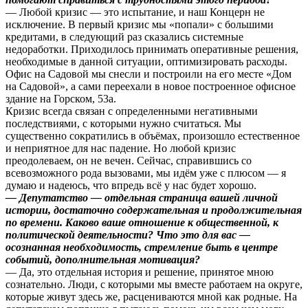
— Любой кризис — это испытание, и наш Концерн не
исключение. В первый кризис мы «попали» с большими
кредитами, в следующий раз сказались системные
недоработки. Приходилось принимать оперативные решения,
необходимые в данной ситуации, оптимизировать расходы.
Офис на Садовой мы снесли и построили на его месте «Дом
на Садовой», а сами переехали в новое построенное офисное
здание на Горском, 53а.
Кризис всегда связан с определенными негативными
последствиями, с которыми нужно считаться. Мы
существенно сократились в объёмах, произошло естественное
и неприятное для нас падение. Но любой кризис
преодолеваем, он не вечен. Сейчас, справившись со
всевозможного рода вызовами, мы идём уже с плюсом — я
думаю и надеюсь, что впредь всё у нас будет хорошо.
— Депутатство — отдельная страница вашей личной
истории, достаточно содержательная и продолжительная
по времени. Каково ваше отношение к общественной, к
политической деятельности? Что это для вас —
осознанная необходимость, стремление быть в центре
событий, дополнительная мотивация?
— Да, это отдельная история и решение, принятое мною
сознательно. Люди, с которыми мы вместе работаем на округе,
которые живут здесь же, расцениваются мной как родные. На