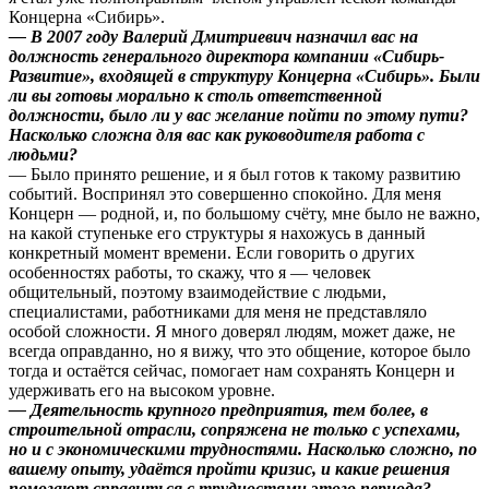
Концерна «Сибирь».
— В 2007 году Валерий Дмитриевич назначил вас на
должность генерального директора компании «Сибирь-
Развитие», входящей в структуру Концерна «Сибирь». Были
ли вы готовы морально к столь ответственной
должности, было ли у вас желание пойти по этому пути?
Насколько сложна для вас как руководителя работа с
людьми?
— Было принято решение, и я был готов к такому развитию
событий. Воспринял это совершенно спокойно. Для меня
Концерн — родной, и, по большому счёту, мне было не важно,
на какой ступеньке его структуры я нахожусь в данный
конкретный момент времени. Если говорить о других
особенностях работы, то скажу, что я — человек
общительный, поэтому взаимодействие с людьми,
специалистами, работниками для меня не представляло
особой сложности. Я много доверял людям, может даже, не
всегда оправданно, но я вижу, что это общение, которое было
тогда и остаётся сейчас, помогает нам сохранять Концерн и
удерживать его на высоком уровне.
— Деятельность крупного предприятия, тем более, в
строительной отрасли, сопряжена не только с успехами,
но и с экономическими трудностями. Насколько сложно, по
вашему опыту, удаётся пройти кризис, и какие решения
помогают справиться с трудностями этого периода?