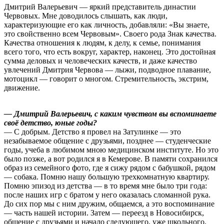
Дмитрий Валерьевич — яркий представитель династии
Червовых. Мне доводилось слышать, как люди,
характеризующие его как личность, добавляли: «Вы знаете,
это свойственно всем Червовым». Своего рода Знак качества.
Качества отношения к людям, к делу, к семье, понимания
всего того, что есть вокруг, характер, наконец. Это достойная
сумма деловых и человеческих качеств, и даже качество
увлечений Дмитрия Червова — лыжи, подводное плавание,
мотоцикл — говорит о многом. Стремительность, экстрим,
движение.
— Дмитрий Валерьевич, с каким чувством вы вспоминаете
своё детство, юные годы?
— С добрым. Детство я провел на Затулинке — это
незабываемое общение с друзьями, позднее — студенческие
годы, учеба в любимом мною медицинском институте. Но это
было позже, а вот родился я в Кемерове. В памяти сохранился
образ из семейного фото, где я сижу рядом с бабушкой, рядом
— собака. Помню нашу большую трехкомнатную квартиру.
Помню эпизод из детства — в то время мне было три года:
после наших игр с братом у него оказалась сломанной рука.
До сих пор мы с ним дружим, общаемся, а это воспоминание
— часть нашей истории. Затем — переезд в Новосибирск,
общение с друзьями и начало следующего, уже школьного,