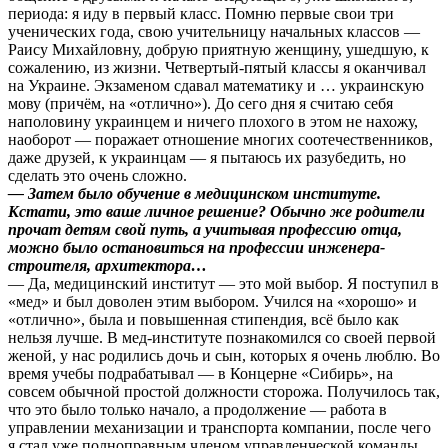
периода: я иду в первый класс. Помню первые свои три
ученических года, свою учительницу начальных классов —
Раису Михайловну, добрую приятную женщину, ушедшую, к
сожалению, из жизни. Четвертый-пятый классы я оканчивал
на Украине. Экзаменом сдавал математику и … украинскую
мову (причём, на «отлично»). До сего дня я считаю себя
наполовину украинцем и ничего плохого в этом не нахожу,
наоборот — поражает отношение многих соотечественников,
даже друзей, к украинцам — я пытаюсь их разубедить, но
сделать это очень сложно.
— Затем было обучение в медицинском институте.
Кстати, это ваше личное решение? Обычно же родители
прочат детям свой путь, а учитывая профессию отца,
можно было остановиться на профессии инженера-
строителя, архитектора…
— Да, медицинский институт — это мой выбор. Я поступил в
«мед» и был доволен этим выбором. Учился на «хорошо» и
«отлично», была и повышенная стипендия, всё было как
нельзя лучше. В мед-институте познакомился со своей первой
женой, у нас родились дочь и сын, которых я очень люблю. Во
время учебы подрабатывал — в Концерне «Сибирь», на
совсем обычной простой должности сторожа. Получилось так,
что это было только начало, а продолжение — работа в
управлении механизации и транспорта компании, после чего
я стал уже полноправным членом управленческой команды