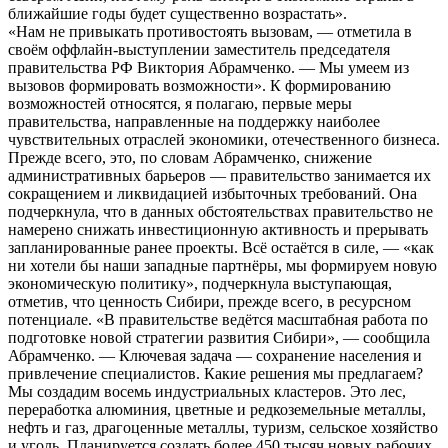
ближайшие годы будет существенно возрастать».
«Нам не привыкать противостоять вызовам, — отметила в
своём оффлайн-выступлении заместитель председателя
правительства РФ Виктория Абрамченко. — Мы умеем из
вызовов формировать возможности». К формированию
возможностей относятся, я полагаю, первые меры
правительства, направленные на поддержку наиболее
чувствительных отраслей экономики, отечественного бизнеса.
Прежде всего, это, по словам Абрамченко, снижение
административных барьеров — правительство занимается их
сокращением и ликвидацией избыточных требований. Она
подчеркнула, что в данных обстоятельствах правительство не
намерено снижать инвестиционную активность и прерывать
запланированные ранее проекты. Всё остаётся в силе, — «как
ни хотели бы наши западные партнёры, мы формируем новую
экономическую политику», подчеркнула выступающая,
отметив, что ценность Сибири, прежде всего, в ресурсном
потенциале. «В правительстве ведётся масштабная работа по
подготовке новой стратегии развития Сибири», — сообщила
Абрамченко. — Ключевая задача — сохранение населения и
привлечение специалистов. Какие решения мы предлагаем?
Мы создадим восемь индустриальных кластеров. Это лес,
переработка алюминия, цветные и редкоземельные металлы,
нефть и газ, драгоценные металлы, туризм, сельское хозяйство
и уголь. Планируется создать более 450 тысяч новых рабочих