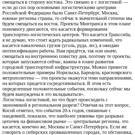
смещаться в сторону востока. Это связано и с логистикой —
если до сих пор основными логистическими центрами
Российской Федерации были Санкт-Петербург, Москва,
южные регионы страны, то сейчас в значительной степени мы
будем смещаться на восток. Проекты Минтранса в этом плане
понемногу двигаются, что касается формирования
транспортно-логистических центров. Что касается Транссиба,
я не думаю, что стоит ждать радикальных изменений, что
касается навалочных грузов (уголь, руда, лес), я ожидаю
интенсификации работы. Нам придётся, так или иначе,
смещаться на внутреннюю повестку дня, поэтому те проекты,
которые запускаются сейчас, важны в плане развития
городской транспортной инфраструктуры. Можно привести
положительные примеры Норильска, Барнаула, красноярского
метрополитена — эти проекты окажутся теми направлениями,
на которых придется сосредотачиваться. В этом есть
определенные положительные события, поскольку сейчас мы
будем вынуждены в это вкладываться».
Логистика логистикой, но что будет происходить с
экономикой в региональном разрезе? Отвечая на этот вопрос,
Косой отметил, что события 20-х годов, связанные с
пандемией, показали, что наиболее уязвимы при разрывах
цепочек на финансовом рынке — центральные регионы, это
касается, конечно же, Москвы и Санкт-Петербурга. Если же
говорить о сибирских промышленных городах, то обстановка,