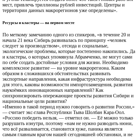
мест, привлечь триллионы рублей инвестиций. Центры и
территории данных макрорегионов уже определены».
Ресурсы и кластеры — на первом месте
По меткому замечанию одного из спикеров, «в течение 20 и
начала 21 века Сибирь развивалась по принципу «человек
следует за производством», отсюда и социальные,
экологические проблемы, которые постепенно накопились. Да
и кластеры, о которых упомянула Абрамченко, не могут сами
по себе создать достойные условия для жизни. Необходимо
комплексное развитие — на уровне макрорегиона. Каким
образом в сложившихся обстоятельствах развивать
экспортные направления, какая инфраструктура необходима
для этого, каковы возможности импортозамещения, развития
наукоёмких инновационных направлений? Как
синхронизировать опережающие проекты развития Сибири и
национальные цели развития?
«Именно в такой период нужно говорить о развитии России,»
— считает экс-глава Республики Тыва Шолбан Кара-Оол.
«Россию победить нельзя, — отметил он. — Её можно только
разрушить изнутри, поэтому «нам не нужно разводить нюни,
что всё разваливается, становится хуже, паника является
самым главным врагом нашей сегодняшней обстановки, и не