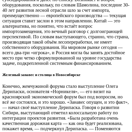
оборудования, поскольку, по словам Шамолина, последние 30-
40 лет развития лесной отрасли шло за счет импорта,
преимущественно — европейского производства — текущая
ситуация ставит заслон в этом направлении. Китай — это
альтернатива, но понятно, что встаёт вопрос
импортозамещения, это вечный разговор с долгоиграющей
перспективой. По словам выступающего, странно, что страна,
производящая такой объём лесопереработки, не имеет
собственного оборудования. На мировом рынке сегодня —
всего два-три «игрока», и Россия могла бы занять достойное
место при четко сформулированной на уровне государства
задаче, подкрепленной системным финансированием.
Железный занавес и столица в Новосибирске
Конечно, жемчужиной форума стало выступление Олега
Дерипаски, основателя «Норникеля», — его визит на
красноярский экономический форум был под вопросом, но
всё же состоялся, и это хорошо. «Занавес опущен, и это факт»,
— начал своё выступление Дерипаска. Говоря о развитии
Сибири, выступающий отметил колоссальную работу по
интеграции проектов развития. «Была разработана очень
качественная дорожная карта — как она будет реализована,
покажет время, — подчеркнул Дерипаска. — Поменяются