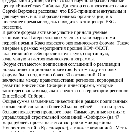
федерального университета создан научно-образовательный
центр «Енисейская Сибирь». Директор его проектного офиса
Сергей Верховец рассказал, что ESG-принципы актуальны и
для научных, и для образовательных организаций, и в
последнее время молодежь находится в эпицентре ESG-
повестки.
В работе форума активное участие приняли ученые-
экономисты. Пятеро молодых ученых стали лауреатами
первой премии Красноярского экономического форума. Также
впервые в рамках мероприятия прошел КЭФ-ФЕСТ,
включивший в себя просветительскую, спортивную,
культурную и гастрономическую программы.
Форум стал местом подписания соглашений о реализации
новых инвестиционных проектов. В этом году на полях
форума было подписано более 30 соглашений. Они
заключены между правительствами регионов, корпорацией
развития Енисейской Сибири и инвесторами, которые
заинтересованы вкладывать средства на территории регионов
Енисейской Сибири.
Общая сумма заявленных инвестиций в рамках подписанных
соглашений составила более 80 млрд рублей — это на треть
больше показателя прошлого года. Самые крупные из них: с
управляющей строительной компанией «Сибиряк» (на 47
млрд рублей, проект касается застройки микрорайона
Новоостровский в Красноярске), а также с компанией «Мега-