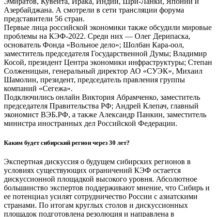
Эмиратов, Кувейта, Ирака, Индии, Шри-Ланки, Японии и
Азербайджана. А смотрели в сети трансляции форума
представители 56 стран.
Первые лица российской экономики также обсудили мировые
проблемы на КЭФ-2022. Среди них — Олег Дерипаска,
основатель Фонда «Вольное дело»; Шолбан Кара-оол,
заместитель председателя Государственной Думы; Владимир
Косой, президент Центра экономики инфраструктуры; Степан
Солженицын, генеральный директор АО «СУЭК», Михаил
Шамолин, президент, председатель правления группы
компаний «Сегежа».
Подключились онлайн Виктория Абрамченко, заместитель
председателя Правительства РФ; Андрей Клепач, главный
экономист ВЭБ.РФ, а также Александр Панкин, заместитель
министра иностранных дел Российской Федерации.
Каким будет сибирский регион через 30 лет?
Экспертная дискуссия о будущем сибирских регионов в
условиях существующих ограничений КЭФ остается
дискуссионной площадкой высокого уровня. Абсолютное
большинство экспертов поддерживают мнение, что Сибирь и
ее потенциал усилят сотрудничество России с азиатскими
странами. По итогам круглых столов и дискуссионных
площадок подготовлена резолюция и направлена в