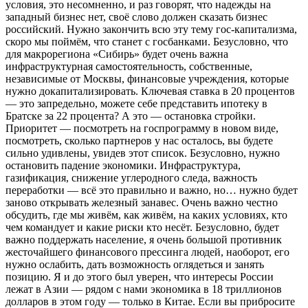
условия, это несомненно, и раз говорят, что надежды на
западный бизнес нет, своё слово должен сказать бизнес
российский. Нужно закончить всю эту тему гос-капитализма,
скоро мы поймём, что станет с госбанками. Безусловно, что
для макрорегиона «Сибирь» будет очень важна
инфраструктурная самостоятельность, собственные,
независимые от Москвы, финансовые учреждения, которые
нужно докапитализировать. Ключевая ставка в 20 процентов
— это запредельно, можете себе представить ипотеку в
Братске за 22 процента? А это — остановка стройки.
Приоритет — посмотреть на госпрограмму в новом виде,
посмотреть, сколько партнеров у нас осталось, вы будете
сильно удивлены, увидев этот список. Безусловно, нужно
остановить падение экономики. Инфраструктура,
газификация, снижение углеродного следа, важность
переработки — всё это правильно и важно, но… нужно будет
заново открывать железный занавес. Очень важно честно
обсудить, где мы живём, как живём, на каких условиях, кто
чем командует и какие риски кто несёт. Безусловно, будет
важно поддержать население, я очень большой противник
жесточайшего финансового прессинга людей, наоборот, его
нужно ослабить, дать возможность оглядеться и занять
позицию. Я и до этого был уверен, что интересы России
лежат в Азии — рядом с нами экономика в 18 триллионов
долларов в этом году — только в Китае. Если вы прибросите