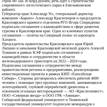
строй М» (на 30 млрд рублей, речь идет о строительстве
современного логистического парка в Емельяновском
районе).
Губернатор края Александр Усс, генеральный директор
компании «Барнео» Александр Красноперов и председатель
Красноярского краевого отделения РГО Игорь Спириденко
подписали соглашение о взаимодействии в сфере развития
туризма в Красноярском крае. Один из ключевых пунктов
соглашения — полеты на Северный полюс из аэропорта
Хатанги.
Председатель правительства Красноярского края Юрий
Лапшин и начальник Красноярской железной дороги Алексей
Туманин в рамках КЭФ подписали соглашение о
взаимодействии и сотрудничестве в области
железнодорожного транспорта на 2022—2024 годы.
Подписаны соглашения о сотрудничестве между
правительством региона и предприятиями, реализующими
инвестиционные проекты в рамках КИП «Енисейская
Сибирь». Стороны договорились обеспечить работой 4000
человек с помощью трех крупных компаний, занимающихся
золотодобычей, глубокой переработкой древесины и
освоением угольных месторождений — АО «Краслесинвест»,
ООО «Северная звезда» и ООО ГРК «Амикан».
Сибирский федеральный университет и Тюменский
государственный университет подписали меморандум о