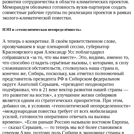
развитии сотрудничества в области климатических проектов.
Меморандум обозначил готовность вузов-партнеров создать
совместные рабочие группы по реализации проектов в рамках
эколого-климатической повестки.
НЭП и «геополитическая неопределённость»
А теперь о конкретике. В своём приветственном слове,
прозвучавшем в ходе пленарной сессии, губернатор
Красноярского края Александр Усс поблагодарил
собравшихся «за то, что мы вместе». Это, видимо, именно то,
что способно сгладить серьёзные вызовы, с которыми, в силу
сложившихся обстоятельств, столкнулась наша страна и,
конечно же, Сибирь, поскольку, как отметил полномочный
представитель президента РФ в Сибирском федеральном
округе Анатолий Серышев, «президент неоднократно
подчёркивал, что в 21 веке вектор развития нашей страны —
это развитие на восток», а улучшение жизни сибиряков
является одним из стратегических приоритетов. При этом,
добавил он, в условиях «геополитической неопределенности»
«международная повестка требует от всех мобилизации
усилий, готовности оперативно отвечать на вызовы
времени». «Если раньше Россию называли востоком Европы,
— сказал Серышев, — то теперь мы всё более становимся
севером Азии, поэтому роль Сибири в экономике страны в