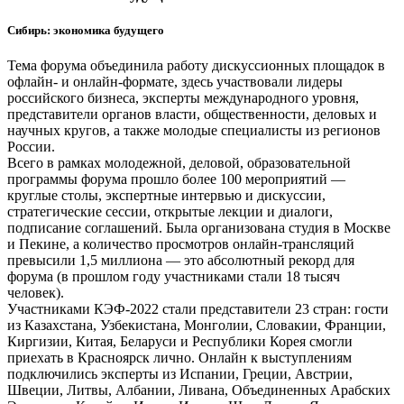
Сибирь: экономика будущего
Тема форума объединила работу дискуссионных площадок в
офлайн- и онлайн-формате, здесь участвовали лидеры
российского бизнеса, эксперты международного уровня,
представители органов власти, общественности, деловых и
научных кругов, а также молодые специалисты из регионов
России.
Всего в рамках молодежной, деловой, образовательной
программы форума прошло более 100 мероприятий —
круглые столы, экспертные интервью и дискуссии,
стратегические сессии, открытые лекции и диалоги,
подписание соглашений. Была организована студия в Москве
и Пекине, а количество просмотров онлайн-трансляций
превысили 1,5 миллиона — это абсолютный рекорд для
форума (в прошлом году участниками стали 18 тысяч
человек).
Участниками КЭФ-2022 стали представители 23 стран: гости
из Казахстана, Узбекистана, Монголии, Словакии, Франции,
Киргизии, Китая, Беларуси и Республики Корея смогли
приехать в Красноярск лично. Онлайн к выступлениям
подключились эксперты из Испании, Греции, Австрии,
Швеции, Литвы, Албании, Ливана, Объединенных Арабских