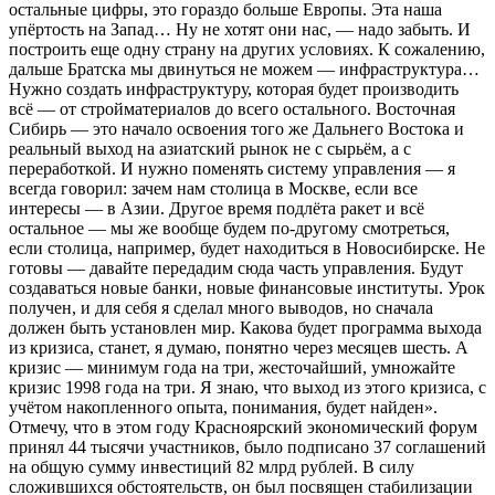
остальные цифры, это гораздо больше Европы. Эта наша
упёртость на Запад… Ну не хотят они нас, — надо забыть. И
построить еще одну страну на других условиях. К сожалению,
дальше Братска мы двинуться не можем — инфраструктура…
Нужно создать инфраструктуру, которая будет производить
всё — от стройматериалов до всего остального. Восточная
Сибирь — это начало освоения того же Дальнего Востока и
реальный выход на азиатский рынок не с сырьём, а с
переработкой. И нужно поменять систему управления — я
всегда говорил: зачем нам столица в Москве, если все
интересы — в Азии. Другое время подлёта ракет и всё
остальное — мы же вообще будем по-другому смотреться,
если столица, например, будет находиться в Новосибирске. Не
готовы — давайте передадим сюда часть управления. Будут
создаваться новые банки, новые финансовые институты. Урок
получен, и для себя я сделал много выводов, но сначала
должен быть установлен мир. Какова будет программа выхода
из кризиса, станет, я думаю, понятно через месяцев шесть. А
кризис — минимум года на три, жесточайший, умножайте
кризис 1998 года на три. Я знаю, что выход из этого кризиса, с
учётом накопленного опыта, понимания, будет найден».
Отмечу, что в этом году Красноярский экономический форум
принял 44 тысячи участников, было подписано 37 соглашений
на общую сумму инвестиций 82 млрд рублей. В силу
сложившихся обстоятельств, он был посвящен стабилизации