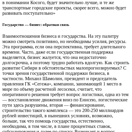
в понимании Косого, будет значительно лучше, и те же
транспортные городские проекты, скорее всего, можно будет
развивать поступательно»
Государство — бизнес: обратная связь
Взаимоотношения бизнеса и государства. На эту палитру
можно смотреть позитивно, но необходимы усилия, ресурсы.
Эта программа, если она перспективна, требует длительного
времени. Часто, даже если государственная поддержка
выделяется, бизнес жалуется, что она недостаточно
долгосрочна, а поэтому трудно работать вдолгую. Как строить
развитие Сибири в обстоятельствах малопрогнозируемых? С
точки зрения государственной поддержки бизнеса, в
частности. Михаил Шамолин, президент и председатель
правления ГК «Сегежа», компании, занимающей 1 место в
мире по объему расчетной лесосеки, считает, что
оперативного решения требует вопрос логистики, одна из тем
— восстановление движения вниз по Енисею, логистические
пути здесь разрушены, вторая — финансирование,
строительство такого комплекса — это 200-250 миллиардов
рублей инвестиций, в нынешних условиях, возможно,
больше, так что помощь государства, естественно,
необходима, в том числе, в плане процентных ставок,
субсидирования и далее по списку. Возникает и вопрос