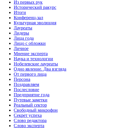
Из первых рук
Исторический ракурс
Итоги
Конференц-зал
Культурная эволюция
Лауреаты
Лидеры
Лица года
Лицо с обложки
Личное
Мнение эксперта
Наука и технологии
Нобелевские лауреаты
Одно явление. Два взгляда
От первого лица
Персона
Поздравляем
Послесловие
Предприятие года
Путевые заметки
Реальный сектор
Свободный микрофон
Секрет успеха
Слово редактора
Слово эксперта