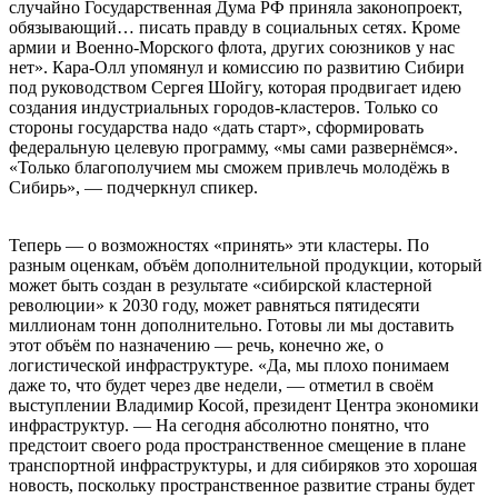
случайно Государственная Дума РФ приняла законопроект,
обязывающий… писать правду в социальных сетях. Кроме
армии и Военно-Морского флота, других союзников у нас
нет». Кара-Олл упомянул и комиссию по развитию Сибири
под руководством Сергея Шойгу, которая продвигает идею
создания индустриальных городов-кластеров. Только со
стороны государства надо «дать старт», сформировать
федеральную целевую программу, «мы сами развернёмся».
«Только благополучием мы сможем привлечь молодёжь в
Сибирь», — подчеркнул спикер.
Теперь — о возможностях «принять» эти кластеры. По
разным оценкам, объём дополнительной продукции, который
может быть создан в результате «сибирской кластерной
революции» к 2030 году, может равняться пятидесяти
миллионам тонн дополнительно. Готовы ли мы доставить
этот объём по назначению — речь, конечно же, о
логистической инфраструктуре. «Да, мы плохо понимаем
даже то, что будет через две недели, — отметил в своём
выступлении Владимир Косой, президент Центра экономики
инфраструктур. — На сегодня абсолютно понятно, что
предстоит своего рода пространственное смещение в плане
транспортной инфраструктуры, и для сибиряков это хорошая
новость, поскольку пространственное развитие страны будет