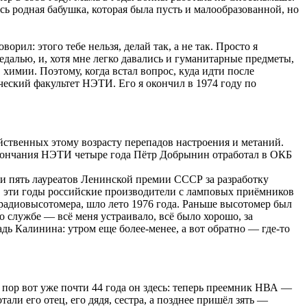
ась родная бабушка, которая была пусть и малообразованной, но
рил: этого тебе нельзя, делай так, а не так. Просто я
едалью, и, хотя мне легко давались и гуманитарные предметы,
химии. Поэтому, когда встал вопрос, куда идти после
еский факультет НЭТИ. Его я окончил в 1974 году по
йственных этому возрасту перепадов настроения и метаний.
е окончания НЭТИ четыре года Пётр Добрынин отработал в ОКБ
 пять лауреатов Ленинской премии СССР за разработку
з в эти годы российские производители с ламповых приёмников
 радиовысотомера, шло лето 1976 года. Раньше высотомер был
 службе — всё меня устраивало, всё было хорошо, за
ь Калинина: утром еще более-менее, а вот обратно — где-то
 пор вот уже почти 44 года он здесь: теперь преемник НВА —
и его отец, его дядя, сестра, а позднее пришёл зять —