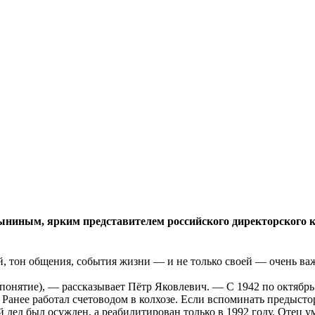
иным, ярким представителем российского директорского ко
, тон общения, события жизни — и не только своей — очень важ
 понятие), — рассказывает Пётр Яковлевич. — С 1942 по октябрь
Ранее работал счетоводом в колхозе. Если вспоминать предыстор
ой дед был осужден, а реабилитирован только в 1992 году. Отец 