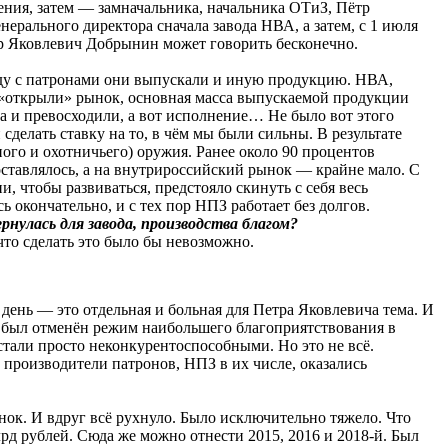
ения, затем — замначальника, начальника ОТиЗ, Пётр
енерального директора сначала завода НВА, а затем, с 1 июля
тр Яковлевич Добрынин может говорить бесконечно.
яду с патронами они выпускали и иную продукцию. НВА,
 «открыли» рынок, основная масса выпускаемой продукции
а и превосходили, а вот исполнение… Не было вот этого
делать ставку на то, в чём мы были сильны. В результате
го и охотничьего) оружия. Ранее около 90 процентов
оставлялось, а на внутрироссийский рынок — крайне мало. С
, чтобы развиваться, предстояло скинуть с себя весь
 окончательно, и с тех пор НПЗ работает без долгов.
нулась для завода, производства благом?
что сделать это было бы невозможно.
день — это отдельная и больная для Петра Яковлевича тема. И
о был отменён режим наибольшего благоприятствования в
стали просто неконкурентоспособными. Но это не всё.
 производители патронов, НПЗ в их числе, оказались
ок. И вдруг всё рухнуло. Было исключительно тяжело. Что
рд рублей. Сюда же можно отнести 2015, 2016 и 2018-й. Был