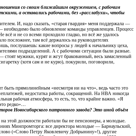
отношения со своим ближайшим окружением, с рабочим
скими, а оставались рабочими, без «расслабухи», чтобы
ителем. И, надо сказать, «старая гвардия» меня поддержала —
ы — необходимо было обновление команды управленцев. Процесс
е всё и не со всеми проходило гладко, но всё же удалось
ло посложнее, там всё держалось на руководителях
идишь, послушаешь: какие вопросы у людей к начальнику цеха,
одителями подразделений. А с рабочими ситуации были разные.
2 — стоят мужики, курят и жгут бракованный, весь замасленный
гаретку (хотя сам и не курю), покурили, поговорили,
т быть прямолинейным «несмотря ни на что», ведь часто это
 неплатежей, недостатка работы, сокращений. На НВА никогда
ьная рабочая атмосфера, то есть, то, что крайне важно. «Я
 это редко»…
торов Новосибирского патронного завода? Это иной объём
 на этой должности работали бы не пенсионеры, а молодые.
даниях Минпромторга: все директора молодые — Барнаульский,
 слово («Слово Петру Яковлевичу Добрынину»!), другие