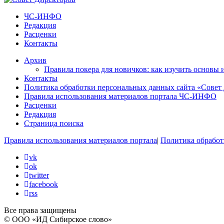
ЧС-ИНФО
Редакция
Расценки
Контакты
Архив
Правила покера для новичков: как изучить основы 
Контакты
Политика обработки персональных данных сайта «Совет
Правила использования материалов портала ЧС-ИНФО
Расценки
Редакция
Страница поиска
Правила использования материалов портала
|
Политика обработ
vk
ok
twitter
facebook
rss
Все права защищены
© ООО «ИД Сибирское слово»