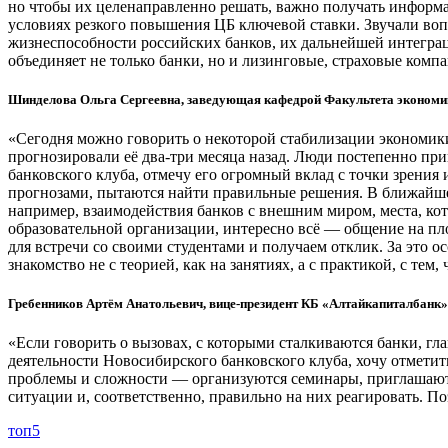
но чтобы их целенаправленно решать, важно получать информ
условиях резкого повышения ЦБ ключевой ставки. Звучали вопр
жизнеспособности российских банков, их дальнейшей интеграц
объединяет не только банки, но и лизинговые, страховые компа
Шинделова Ольга Сергеевна, заведующая кафедрой Факультета экономи
«Сегодня можно говорить о некоторой стабилизации экономики
прогнозировали её два-три месяца назад. Люди постепенно при
банковского клуба, отмечу его огромный вклад с точки зрени
прогнозами, пытаются найти правильные решения. В ближайшее
например, взаимодействия банков с внешним миром, места, ко
образовательной организации, интересно всё — общение на п
для встречи со своими студентами и получаем отклик. За это 
знакомство не с теорией, как на занятиях, а с практикой, с тем,
Гребенников Артём Анатольевич, вице-президент КБ «Алтайкапиталбанк»
«Если говорить о вызовах, с которыми сталкиваются банки, гл
деятельности Новосибирского банковского клуба, хочу отметит
проблемы и сложности — организуются семинары, приглашаютс
ситуации и, соответственно, правильно на них реагировать. П
топ5