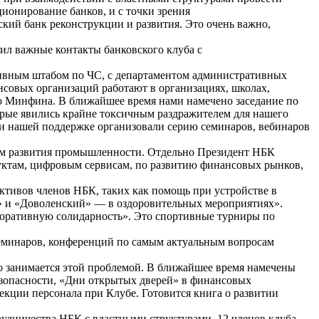
ционирование банков, и с точки зрения
кий банк реконструкции и развития. Это очень важно,
ил важные контакты банковского клуба с
тивным штабом по ЧС, с департаментом административных
совых организаций работают в организациях, школах,
го Минфина. В ближайшее время нами намечено заседание по
рые явились крайне токсичным раздражителем для нашего
и нашей поддержке организовали серию семинаров, вебинаров
ом развития промышленности. Отдельно Президент НБК
ктам, цифровым сервисам, по развитию финансовых рынков,
ктивов членов НБК, таких как помощь при устройстве в
й» и «Доволенский» — в оздоровительных мероприятиях».
поративную солидарность». Это спортивные турниры по
семинаров, конференций по самым актуальным вопросам
о занимается этой проблемой. В ближайшее время намечены
езопасности, «Дни открытых дверей» в финансовых
кции персонала при Клубе. Готовится книга о развитии
удничества НБК с властными структурами. 12 членов клуба