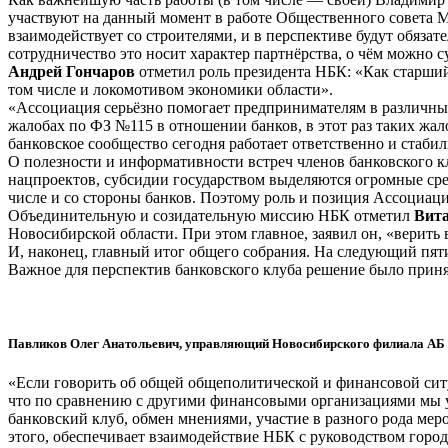
участвуют на данный момент в работе Общественного совета 
взаимодействует со строителями, и в перспективе будут обяз
сотрудничество это носит характер партнёрства, о чём можно с
Андрей Гончаров
отметил роль президента НБК: «Как старший
том числе и локомотивом экономики области».
«Ассоциация серьёзно помогает предпринимателям в различны
жалобах по ФЗ №115 в отношении банков, в этот раз таких жало
банковское сообщество сегодня работает ответственно и стабил
О полезности и информативности встреч членов банковского 
нацпроектов, субсидии государством выделяются огромные сред
числе и со стороны банков. Поэтому роль и позиция Ассоциаци
Объединительную и созидательную миссию НБК отметил
Вита
Новосибирской области. При этом главное, заявил он, «верить
И, наконец, главный итог общего собрания. На следующий пя
Важное для перспектив банковского клуба решение было приня
Павликов Олег Анатольевич, управляющий Новосибирского филиала А
«Если говорить об общей общеполитической и финансовой ситу
что по сравнению с другими финансовыми организациями мы у
банковский клуб, обмен мнениями, участие в разного рода ме
этого, обеспечивает взаимодействие НБК с руководством горо