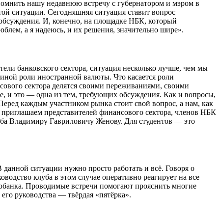
помнить нашу недавнюю встречу с губернатором и мэром в
той ситуации. Сегодняшняя ситуация ставит вопрос
обсуждения. И, конечно, на площадке НБК, который
облем, а я надеюсь, и их решения, значительно шире».
ели банковского сектора, ситуация несколько лучше, чем мы
и иной роли иностранной валюты. Что касается роли
нсового сектора делятся своими переживаниями, своими
, и это — одна из тем, требующих обсуждения. Как и вопросы,
еред каждым участником рынка стоит свой вопрос, а нам, как
 приглашаем представителей финансового сектора, членов НБК
луба Владимиру Гавриловичу Женову. Для студентов — это
 данной ситуации нужно просто работать и всё. Говоря о
водство клуба в этом случае оперативно реагирует на все
обанка. Проводимые встречи помогают прояснить многие
 его руководства — твёрдая «пятёрка».