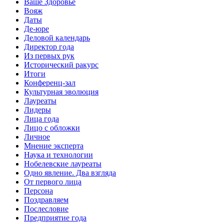
Ваше Здоровье
Вояж
Даты
Де-юре
Деловой календарь
Директор года
Из первых рук
Исторический ракурс
Итоги
Конференц-зал
Культурная эволюция
Лауреаты
Лидеры
Лица года
Лицо с обложки
Личное
Мнение эксперта
Наука и технологии
Нобелевские лауреаты
Одно явление. Два взгляда
От первого лица
Персона
Поздравляем
Послесловие
Предприятие года