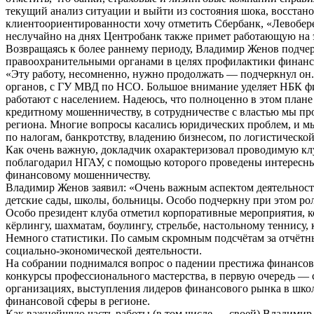
текущий анализ ситуации и выйти из состояния шока, восстано
клиентоориентированности хочу отметить Сбербанк, «Левобере
неслучайно на днях Центробанк также примет работающую на э
Возвращаясь к более раннему периоду, Владимир Женов подчер
правоохранительными органами в целях профилактики финансо
«Эту работу, несомненно, нужно продолжать — подчеркнул он
органов, с ГУ МВД по НСО. Большое внимание уделяет НБК фи
работают с населением. Надеюсь, что полноценно в этом план
кредитному мошенничеству, в сотрудничестве с властью мы п
региона. Многие вопросы касались юридических проблем, и м
по налогам, банкротству, владению бизнесом, по логистической
Как очень важную, докладчик охарактеризовал проводимую 
поблагодарил НГАУ, с помощью которого проведены интересн
финансовому мошенничеству.
Владимир Женов заявил: «Очень важным аспектом деятельност
детские сады, школы, больницы. Особо подчеркну при этом р
Особо президент клуба отметил корпоративные мероприятия, 
кёрлингу, шахматам, боулингу, стрельбе, настольному теннису
Немного статистики. По самым скромным подсчётам за отчётн
социально-экономической деятельности.
На собрании поднимался вопрос о падении престижа финансов
конкурсы профессионального мастерства, в первую очередь — 
организациях, выступления лидеров финансового рынка в школ
финансовой сферы в регионе.
Как важнейшую часть работы (в том числе — своей) Владимир 