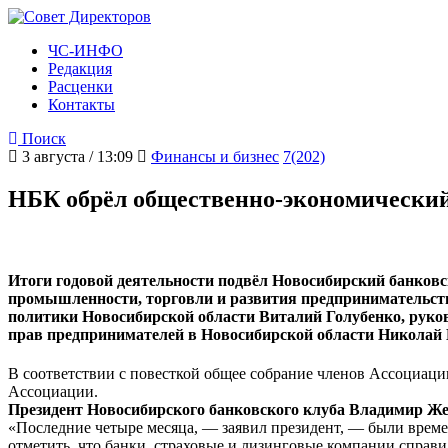
ЧС-ИНФО
Редакция
Расценки
Контакты
Поиск
3 августа / 13:09
Финансы и бизнес
7(202)
НБК обрёл общественно-экономический
Итоги годовой деятельности подвёл Новосибирский банковс
промышленности, торговли и развития предпринимательств
политики Новосибирской области Виталий Голубенко, рук
прав предпринимателей в Новосибирской области Николай
В соответствии с повесткой общее собрание членов Ассоциац
Ассоциации.
Президент Новосибирского банковского клуба Владимир Ж
«Последние четыре месяца, — заявил президент, — были време
отметить, что банки, страховые и лизинговые компании справи