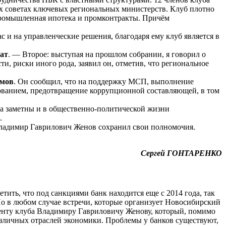
х советах ключевых региональных министерств. Клуб плотно
к промышленная ипотека и промконтракты. Причём
 и на управленческие решения, благодаря ему клуб является в
ат
. — Второе: выступая на прошлом собрании, я говорил о
и, риски иного рода, заявил он, отметив, что региональное
ймов
. Он сообщил, что на поддержку МСП, выполнение
ьзованием, предотвращение коррупционной составляющей, в том
ма заметны и в общественно-политической жизни
.
Владимир Гаврилович Женов сохранил свои полномочия.
Сергей ГОНТАРЕНКО
ить, что под санкциями банк находится еще с 2014 года, так
о в любом случае встречи, которые организует Новосибирский
денту клуба Владимиру Гавриловичу Женову, который, помимо
азличных отраслей экономики. Проблемы у банков существуют,