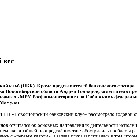
 вес
кий клуб (НБК). Кроме представителей банковского сектора
а Новосибирской области Андрей Гончаров, заместитель пре
оводитель МРУ Росфинмониторинга по Сибирскому федераль
 Мамулат
ии НП «Новосибирский банковский клуб» рассмотрело годовой о
енов
отчитался об основных направлениях деятельности исполни
нем «величайшей неопределённости»: обострились проблемы раб
лись с «первым ударом», а задача клуба заключалась в том, что