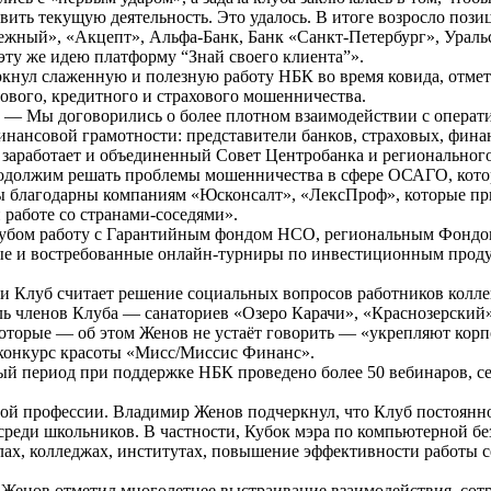
вить текущую деятельность. Это удалось. В итоге возросло пози
жный», «Акцепт», Альфа-Банк, Банк «Санкт-Петербург», Уральс
ту же идею платформу “Знай своего клиента”».
кнул слаженную и полезную работу НБК во время ковида, отмет
вого, кредитного и страхового мошенничества.
. — Мы договорились о более плотном взаимодействии с опера
нансовой грамотности: представители банков, страховых, финан
е заработает и объединенный Совет Центробанка и регионально
родолжим решать проблемы мошенничества в сфере ОСАГО, кото
ы благодарны компаниям «Юсконсалт», «ЛексПроф», которые пр
 работе со странами-соседями».
клубом работу с Гарантийным фондом НСО, региональным Фонд
ые и востребованные онлайн-турниры по инвестиционным проду
и Клуб считает решение социальных вопросов работников колле
оль членов Клуба — санаториев «Озеро Карачи», «Краснозерски
которые — об этом Женов не устаёт говорить — «укрепляют кор
, конкурс красоты «Мисс/Миссис Финанс».
ый период при поддержке НБК проведено более 50 вебинаров, 
ой профессии. Владимир Женов подчеркнул, что Клуб постоянн
среди школьников. В частности, Кубок мэра по компьютерной б
ах, колледжах, институтах, повышение эффективности работы се
Женов отметил многолетнее выстраивание взаимодействия, сотр