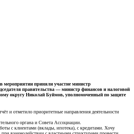
, в мероприятии приняли участие министр
дседателя правительства — министр финансов и налоговой
ному округу Николай Буймов, уполномоченный по защите
тчёт и отметило приоритетные направления деятельности
тельного органа и Совета Ассоциации.
оты с клиентами (вклады, ипотека), с кредитами. Хочу
бы при взаимодействии с властными структурами провести