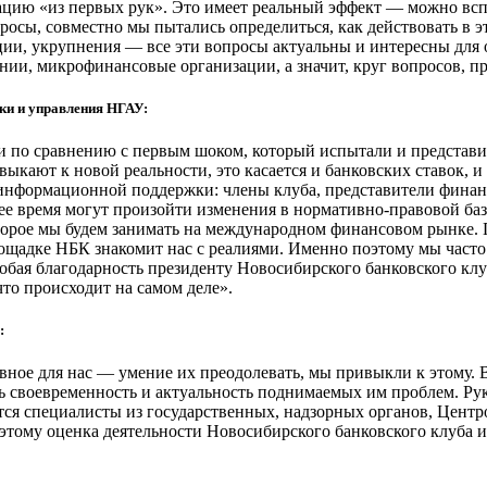
ацию «из первых рук». Это имеет реальный эффект — можно вс
осы, совместно мы пытались определиться, как действовать в э
ии, укрупнения — все эти вопросы актуальны и интересны для 
нии, микрофинансовые организации, а значит, круг вопросов, пр
ки и управления НГАУ:
 по сравнению с первым шоком, который испытали и представит
выкают к новой реальности, это касается и банковских ставок, 
я информационной поддержки: члены клуба, представители фина
 время могут произойти изменения в нормативно-правовой базе
торое мы будем занимать на международном финансовом рынке. П
лощадке НБК знакомит нас с реалиями. Именно поэтому мы часто
особая благодарность президенту Новосибирского банковского к
 что происходит на самом деле».
:
авное для нас — умение их преодолевать, мы привыкли к этому. В
ь своевременность и актуальность поднимаемых им проблем. Руко
я специалисты из государственных, надзорных органов, Центр
оэтому оценка деятельности Новосибирского банковского клуба и