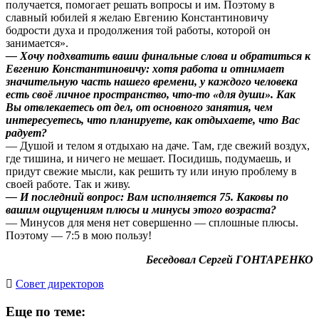
получается, помогает решать вопросы и им. Поэтому в
славный юбилей я желаю Евгению Константиновичу
бодрости духа и продолжения той работы, которой он
занимается».
— Хочу подхватить ваши финальные слова и обратиться к
Евгению Константиновичу: хотя работа и отнимает
значительную часть нашего времени, у каждого человека
есть своё личное пространство, что-то «для души». Как
Вы отвлекаетесь от дел, от основного занятия, чем
интересуетесь, что планируете, как отдыхаете, что Вас
радует?
— Душой и телом я отдыхаю на даче. Там, где свежий воздух,
где тишина, и ничего не мешает. Посидишь, подумаешь, и
придут свежие мысли, как решить ту или иную проблему в
своей работе. Так и живу.
— И последний вопрос: Вам исполняется 75. Каковы по
вашим ощущениям плюсы и минусы этого возраста?
— Минусов для меня нет совершенно — сплошные плюсы.
Поэтому — 7:5 в мою пользу!
Беседовал Сергей ГОНТАРЕНКО
Cовет директоров
Еще по теме: