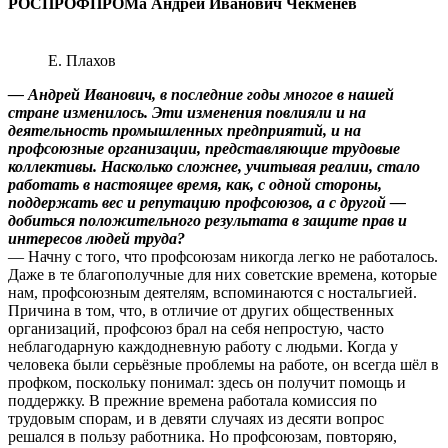
РОСПРОФПРОМа Андрей Иванович Чекменёв
Е. Плахов
— Андрей Иванович, в последние годы многое в нашей
стране изменилось. Эти изменения повлияли и на
деятельность промышленных предприятий, и на
профсоюзные организации, представляющие трудовые
коллективы. Насколько сложнее, учитывая реалии, стало
работать в настоящее время, как, с одной стороны,
поддержать вес и репутацию профсоюзов, а с другой —
добиться положительного результата в защите прав и
интересов людей труда?
— Начну с того, что профсоюзам никогда легко не работалось.
Даже в те благополучные для них советские времена, которые
нам, профсоюзным деятелям, вспоминаются с ностальгией.
Причина в том, что, в отличие от других общественных
организаций, профсоюз брал на себя непростую, часто
неблагодарную каждодневную работу с людьми. Когда у
человека были серьёзные проблемы на работе, он всегда шёл в
профком, поскольку понимал: здесь он получит помощь и
поддержку. В прежние времена работала комиссия по
трудовым спорам, и в девяти случаях из десяти вопрос
решался в пользу работника. Но профсоюзам, повторяю,