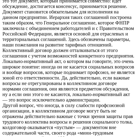
это тот документ, который принимается совместно: идёт
обсуждение, достигается консенсус, принимается решение.
Документ становится обязательным для исполнения на
данном предприятии. Иерархия таких соглашений построена
таким образом, что Генеральное соглашение, которое ФНПР
заключила с объединением работодателей и с Правительством
Российской Федерации, является основой для отраслевых и
территориальных соглашений. Здесь обозначены параметры,
наши пожелания на развитие тарифных отношений.
Коллективный договор должен отталкиваться от этого
соглашения с учетом возможностей конкретного предприятия.
Локально-нормативный акт, о котором вы говорите, это очень
широкое понятие: иногда он не касается социальных вопросов
и вообще вопросов, которые поднимает профсоюз, не является
зоной его ответственности. Да, действительно, если важные
вопросы не отрегулированы в коллективном договоре
нормами соглашения, они являются предметом обсуждения,
ну а если они этого не касаются, локально-нормативный акт
— это вопрос исключительно администрации.
Другой вопрос, что иногда, в силу слабости профсоюзной
организации, в коллективном договоре могут быть не
отражены действительно важные с точки зрения защиты прав
трудового коллектива вопросы и решения социального толка,
колдоговор оказывается «пустым» — документом вне
содержательной части, своего рода «мини-трудовым