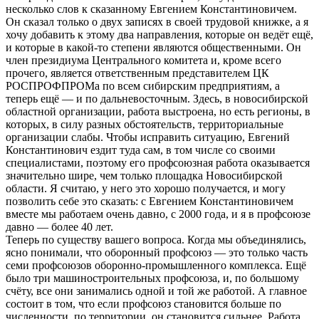
несколько слов к сказанному Евгением Константиновичем.
Он сказал только о двух записях в своей трудовой книжке, а я
хочу добавить к этому два направления, которые он ведёт ещё,
и которые в какой-то степени являются общественными. Он
член президиума Центрального комитета и, кроме всего
прочего, является ответственным представителем ЦК
РОСПРОФПРОМа по всем сибирским предприятиям, а
теперь ещё — и по дальневосточным. Здесь, в новосибирской
областной организации, работа выстроена, но есть регионы, в
которых, в силу разных обстоятельств, территориальные
организации слабы. Чтобы исправить ситуацию, Евгений
Константинович ездит туда сам, в том числе со своими
специалистами, поэтому его профсоюзная работа оказывается
значительно шире, чем только площадка Новосибирской
области. Я считаю, у него это хорошо получается, и могу
позволить себе это сказать: с Евгением Константиновичем
вместе мы работаем очень давно, с 2000 года, и я в профсоюзе
давно — более 40 лет.
Теперь по существу вашего вопроса. Когда мы объединялись,
ясно понимали, что оборонный профсоюз — это только часть
семи профсоюзов оборонно-промышленного комплекса. Ещё
было три машиностроительных профсоюза, и, по большому
счёту, все они занимались одной и той же работой. А главное
состоит в том, что если профсоюз становится больше по
численности, по территории, он становится сильнее. Работа