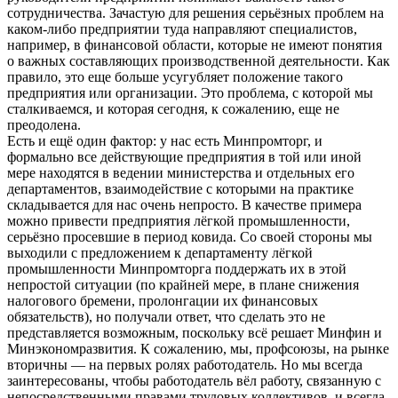
сотрудничества. Зачастую для решения серьёзных проблем на
каком-либо предприятии туда направляют специалистов,
например, в финансовой области, которые не имеют понятия
о важных составляющих производственной деятельности. Как
правило, это еще больше усугубляет положение такого
предприятия или организации. Это проблема, с которой мы
сталкиваемся, и которая сегодня, к сожалению, еще не
преодолена.
Есть и ещё один фактор: у нас есть Минпромторг, и
формально все действующие предприятия в той или иной
мере находятся в ведении министерства и отдельных его
департаментов, взаимодействие с которыми на практике
складывается для нас очень непросто. В качестве примера
можно привести предприятия лёгкой промышленности,
серьёзно просевшие в период ковида. Со своей стороны мы
выходили с предложением к департаменту лёгкой
промышленности Минпромторга поддержать их в этой
непростой ситуации (по крайней мере, в плане снижения
налогового бремени, пролонгации их финансовых
обязательств), но получали ответ, что сделать это не
представляется возможным, поскольку всё решает Минфин и
Минэкономразвития. К сожалению, мы, профсоюзы, на рынке
вторичны — на первых ролях работодатель. Но мы всегда
заинтересованы, чтобы работодатель вёл работу, связанную с
непосредственными правами трудовых коллективов, и всегда