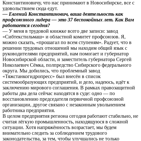
Константиновичу, что нас принимают в Новосибирске, все с
удовольствием сюда едут.
— Евгений Константинович, ваша деятельность как
профсоюзного лидера — это 37 беспокойных лет. Как Вам
работается сегодня?
— У меня в трудовой книжке всего две записи: завод
«Сибтекстильмаш» и областной комитет профсоюзов. Я,
можно сказать, «прошагал по всем ступеням». Радует, что в
решении трудовых отношений мы находим общий язык с
руководителями предприятий, нам помогает и губернатор
Новосибирской области, и заместитель губернатора Сергей
Николаевич Сёмка, полпредство Сибирского федерального
округа. Мы добились, что проблемный завод
«Тяжстанкогидропресс» был внесён в список
системообразующих предприятий, и дело, надеюсь, идёт к
заключению мирового соглашения. В рамках правозащитной
работы два дела сейчас находятся в суде: одно — по
восстановлению председателя первичной профсоюзной
организации, другое связано с незаконным увольнением
работника предприятия.
В целом предприятия региона сегодня работают стабильно, не
считая лёгкую промышленность, находящуюся в сложной
ситуации. Хотя напряжённость возрастает, мы будем
внимательно следить за соблюдением трудового
законодательства, за тем, чтобы улучшались не только