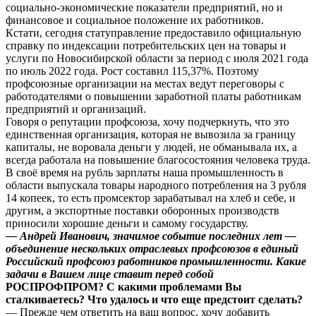
социально-экономические показатели предприятий, но и
финансовое и социальное положение их работников.
Кстати, сегодня статуправление предоставило официальную
справку по индексации потребительских цен на товары и
услуги по Новосибирской области за период с июля 2021 года
по июль 2022 года. Рост составил 115,37%. Поэтому
профсоюзные организации на местах ведут переговоры с
работодателями о повышении заработной платы работникам
предприятий и организаций.
Говоря о репутации профсоюза, хочу подчеркнуть, что это
единственная организация, которая не вывозила за границу
капиталы, не воровала деньги у людей, не обманывала их, а
всегда работала на повышение благосостояния человека труда.
В своё время на рубль зарплаты наша промышленность в
области выпускала товары народного потребления на 3 рубля
14 копеек, то есть промсектор зарабатывал на хлеб и себе, и
другим, а экспортные поставки оборонных производств
приносили хорошие деньги и самому государству.
— Андрей Иванович, значимое событие последних лет —
объединение нескольких отраслевых профсоюзов в единый
Российский профсоюз работников промышленности. Какие
задачи в Вашем лице ставит перед собой
РОСПРОФПРОМ? С какими проблемами Вы
сталкиваетесь? Что удалось и что еще предстоит сделать?
— Прежде чем ответить на ваш вопрос, хочу добавить