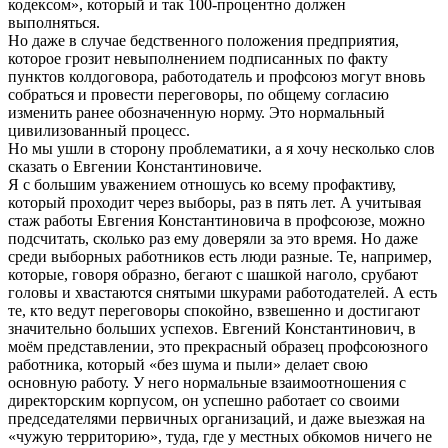
кодексом», который и так 100-процентно должен
выполняться.
Но даже в случае бедственного положения предприятия,
которое грозит невыполнением подписанных по факту
пунктов колдоговора, работодатель и профсоюз могут вновь
собраться и провести переговоры, по общему согласию
изменить ранее обозначенную норму. Это нормальный
цивилизованный процесс.
Но мы ушли в сторону проблематики, а я хочу несколько слов
сказать о Евгении Константиновиче.
Я с большим уважением отношусь ко всему профактиву,
который проходит через выборы, раз в пять лет. А учитывая
стаж работы Евгения Константиновича в профсоюзе, можно
подсчитать, сколько раз ему доверяли за это время. Но даже
среди выборных работников есть люди разные. Те, например,
которые, говоря образно, бегают с шашкой наголо, срубают
головы и хвастаются снятыми шкурами работодателей. А есть
те, кто ведут переговоры спокойно, взвешенно и достигают
значительно больших успехов. Евгений Константинович, в
моём представлении, это прекрасный образец профсоюзного
работника, который «без шума и пыли» делает свою
основную работу. У него нормальные взаимоотношения с
директорским корпусом, он успешно работает со своими
председателями первичных организаций, и даже выезжая на
«чужую территорию», туда, где у местных обкомов ничего не