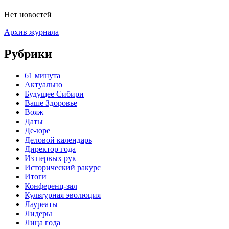
Нет новостей
Архив журнала
Рубрики
61 минута
Актуально
Будущее Сибири
Ваше Здоровье
Вояж
Даты
Де-юре
Деловой календарь
Директор года
Из первых рук
Исторический ракурс
Итоги
Конференц-зал
Культурная эволюция
Лауреаты
Лидеры
Лица года