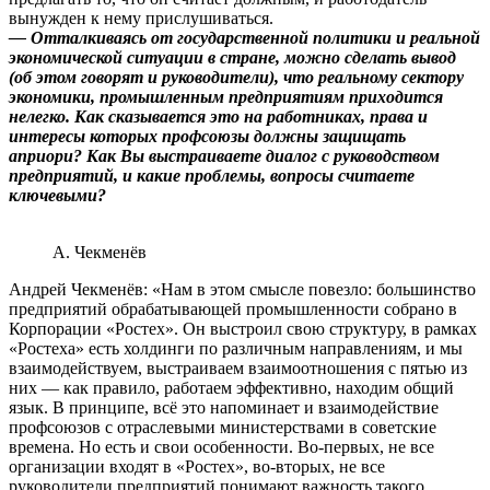
вынужден к нему прислушиваться.
— Отталкиваясь от государственной политики и реальной
экономической ситуации в стране, можно сделать вывод
(об этом говорят и руководители), что реальному сектору
экономики, промышленным предприятиям приходится
нелегко. Как сказывается это на работниках, права и
интересы которых профсоюзы должны защищать
априори? Как Вы выстраиваете диалог с руководством
предприятий, и какие проблемы, вопросы считаете
ключевыми?
А. Чекменёв
Андрей Чекменёв: «Нам в этом смысле повезло: большинство
предприятий обрабатывающей промышленности собрано в
Корпорации «Ростех». Он выстроил свою структуру, в рамках
«Ростеха» есть холдинги по различным направлениям, и мы
взаимодействуем, выстраиваем взаимоотношения с пятью из
них — как правило, работаем эффективно, находим общий
язык. В принципе, всё это напоминает и взаимодействие
профсоюзов с отраслевыми министерствами в советские
времена. Но есть и свои особенности. Во-первых, не все
организации входят в «Ростех», во-вторых, не все
руководители предприятий понимают важность такого