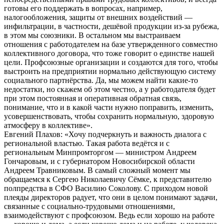
готовы его поддержать в вопросах, например,
налогообложения, защиты от внешних воздействий —
инфильтрации, в частности, дешёвой продукции из-за рубежа,
в этом мы союзники. В остальном мы выстраиваем
отношения с работодателем на базе утвержденного совместно
коллективного договора, что тоже говорит о единстве нашей
цели. Профсоюзные организации и создаются для того, чтобы
выстроить на предприятии нормально действующую систему
социального партнёрства. Да, мы можем найти какие-то
недостатки, но скажем об этом честно, а у работодателя будет
при этом постоянная и оперативная обратная связь,
понимание, что и в какой части нужно поправить, изменить,
усовершенствовать, чтобы сохранить нормальную, здоровую
атмосферу в коллективе».
Евгений Плахов: «Хочу подчеркнуть и важность диалога с
региональной властью. Такая работа ведётся и с
региональным Минпромторгом — министром Андреем
Гончаровым, и с губернатором Новосибирской области
Андреем Травниковым. В самый сложный момент мы
обращаемся к Сергею Николаевичу Сёмке, к представителю
полпредства в СФО Василию Соколову. С приходом новой
плеяды директоров радует, что они в целом понимают задачи,
связанные с социально-трудовыми отношениями,
взаимодействуют с профсоюзом. Ведь если хорошо на работе