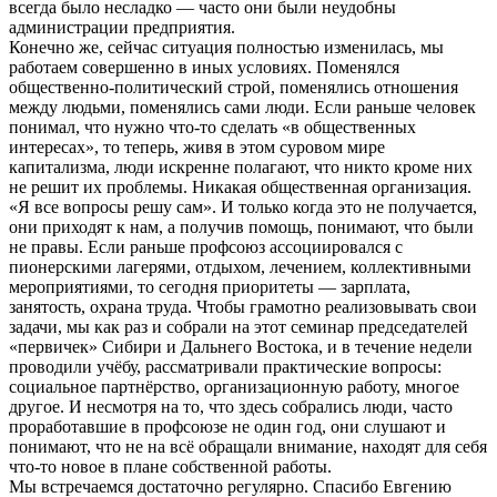
всегда было несладко — часто они были неудобны
администрации предприятия.
Конечно же, сейчас ситуация полностью изменилась, мы
работаем совершенно в иных условиях. Поменялся
общественно-политический строй, поменялись отношения
между людьми, поменялись сами люди. Если раньше человек
понимал, что нужно что-то сделать «в общественных
интересах», то теперь, живя в этом суровом мире
капитализма, люди искренне полагают, что никто кроме них
не решит их проблемы. Никакая общественная организация.
«Я все вопросы решу сам». И только когда это не получается,
они приходят к нам, а получив помощь, понимают, что были
не правы. Если раньше профсоюз ассоциировался с
пионерскими лагерями, отдыхом, лечением, коллективными
мероприятиями, то сегодня приоритеты — зарплата,
занятость, охрана труда. Чтобы грамотно реализовывать свои
задачи, мы как раз и собрали на этот семинар председателей
«первичек» Сибири и Дальнего Востока, и в течение недели
проводили учёбу, рассматривали практические вопросы:
социальное партнёрство, организационную работу, многое
другое. И несмотря на то, что здесь собрались люди, часто
проработавшие в профсоюзе не один год, они слушают и
понимают, что не на всё обращали внимание, находят для себя
что-то новое в плане собственной работы.
Мы встречаемся достаточно регулярно. Спасибо Евгению