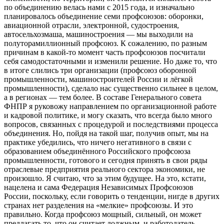
по объединению велась нами с 2015 года, и изначально
планировалось объединение семи профсоюзов: оборонки,
авиационной отрасли, электронной, судостроения,
автосельхозмаша, машиностроения — мы выходили на
полуторамиллионный профсоюз. К сожалению, по разным
причинам в какой-то момент часть профсоюзов посчитали
себя самодостаточными и изменили решение. Но даже то, что
в итоге слились три организации (профсоюз оборонной
промышленности, машиностроителей России и лёгкой
промышленности), сделало нас существенно сильнее в целом,
а в регионах — тем более. В составе Генерального совета
ФНПР я руковожу направлением по организационной работе
и кадровой политике, и могу сказать, что всегда было много
вопросов, связанных с процедурой и последствиями процесса
объединения. Но, пойдя на такой шаг, получив опыт, мы на
практике убедились, что ничего негативного в связи с
образованием объединённого Российского профсоюза
промышленности, готового и сегодня принять в свои ряды
отраслевые предприятия реального сектора экономики, не
произошло. Я считаю, что за этим будущее. На это, кстати,
нацелена и сама Федерация Независимых Профсоюзов
России, поскольку, если говорить о тенденции, нигде в других
странах нет разделения на «мелкие» профсоюзы. И это
правильно. Когда профсоюз мощный, сильный, он может
предлагать то, что он считает должным, и работодатель