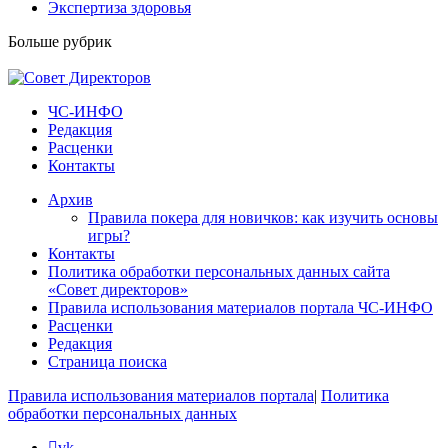
Экспертиза здоровья
Больше рубрик
ЧС-ИНФО
Редакция
Расценки
Контакты
Архив
Правила покера для новичков: как изучить основы
игры?
Контакты
Политика обработки персональных данных сайта
«Совет директоров»
Правила использования материалов портала ЧС-ИНФО
Расценки
Редакция
Страница поиска
Правила использования материалов портала
|
Политика
обработки персональных данных
vk