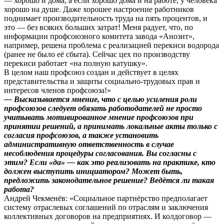
— хорошо и дома, а если хорошо дома и на работе, у человека
хорошо на душе. Даже хорошее настроение работников
поднимает производительность труда на пять процентов, и
это — без всяких больших затрат! Меня радует, что, по
информации профсоюзного комитета завода «Анозит»,
например, решена проблема с реализацией перекиси водорода
(ранее не было её сбыта). Сейчас цех по производству
перекиси работает «на полную катушку».
В целом наш профсоюз создан и действует в целях
представительства и защиты социально-трудовых прав и
интересов членов профсоюза!»
— Высказывается мнение, что с целью усиления роли
профсоюзов следует обязать работодателей не просто
учитывать мотивированное мнение профсоюзов при
принятии решений, а принимать локальные акты только с
согласия профсоюзов, а также установить
административную ответственность в случае
несоблюдения процедуры согласования. Вы согласны с
этим? Если «да» — как это реализовать на практике, кто
должен выступить инициатором? Может быть,
предложить законодательное решение? Ведётся ли такая
работа?
Андрей Чекменёв: «Социальное партнёрство предполагает
систему отраслевых соглашений по отраслям и заключения
коллективных договоров на предприятиях. И колдоговор —