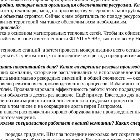
ойки, которые ваша организация обеспечивает ресурсами. Ка
ета, технопарк, завод по производству углеродных нанотрубок
ым объектам строятся. Сейчас к нам обратились по поводу ресур
вития территорий мы также обеспечим всем необходимым.
ощностей?
ся в основном магистральных тепловых сетей. Чтобы их обнови
зяйства в зоне ответственности ФГУП «УЭВ», как и по всему Но
 тепловых станций, а затем провести модернизацию всего осталь
деньги. С учётом того, что последние четыре года предприятие 
ащать накопившийся долг? Какие внутренние резервы произво
щих компаний, которые не расплачивались за использованное топ
игла минимально рекордных значений: в общей сложности — око
ели ревизию всех производственных процессов. Избавились от 
рублей. Проанализировали эффективность работы этого подразде
и обходятся в десять раз дешевле. Ещё пример. Ежегодно для н
и оптимизацию штатной численности и трудовых процессов — и
ся в том числе и на сокращение долга перед Газпромом.
 в нашем распоряжении хорошо оборудованные производственные
мпортозамещения.
колько специалистов работает в вашей компании? Каких спе
 — порядка тридцати. Штат за последние несколько лет сократи
о, потребует найма новых сотрудников. Важно понимать, что ра