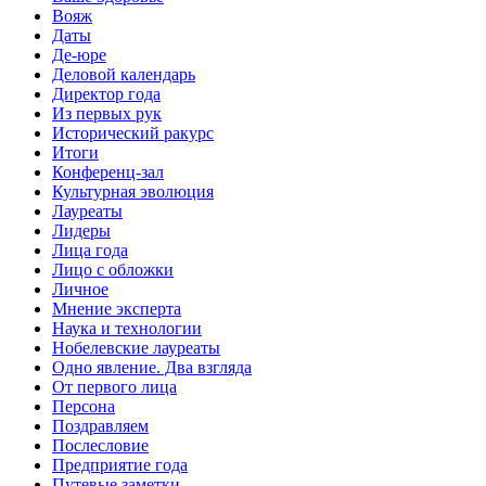
Вояж
Даты
Де-юре
Деловой календарь
Директор года
Из первых рук
Исторический ракурс
Итоги
Конференц-зал
Культурная эволюция
Лауреаты
Лидеры
Лица года
Лицо с обложки
Личное
Мнение эксперта
Наука и технологии
Нобелевские лауреаты
Одно явление. Два взгляда
От первого лица
Персона
Поздравляем
Послесловие
Предприятие года
Путевые заметки