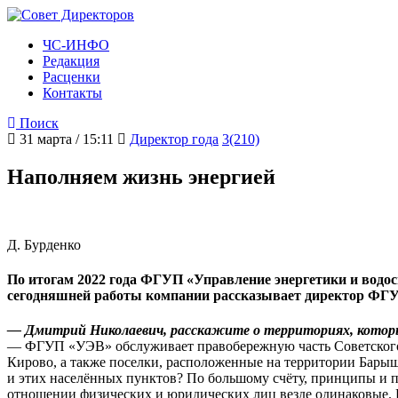
ЧС-ИНФО
Редакция
Расценки
Контакты
Поиск
31 марта / 15:11
Директор года
3(210)
Наполняем жизнь энергией
Д. Бурденко
По итогам 2022 года ФГУП «Управление энергетики и водосн
сегодняшней работы компании рассказывает директор ФГ
— Дмитрий Николаевич, расскажите о территориях, которы
— ФГУП «УЭВ» обслуживает правобережную часть Советского 
Кирово, а также поселки, расположенные на территории Барыш
и этих населённых пунктов? По большому счёту, принципы и п
отношении физических и юридических лиц везде одинаковые. Г