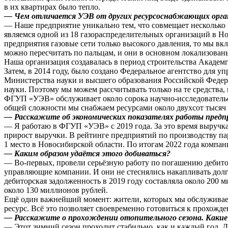
в их квартирах было тепло.
— Чем отличается УЭВ от других ресурсоснабжающих орга
— Наше предприятие уникально тем, что совмещает несколько 
являемся одной из 18 газораспределительных организаций в Но
предприятия газовые сети только высокого давления, то мы вк
можно пересчитать по пальцам, и они в основном локализованы
Наша организация создавалась в период строительства Академ
Затем, в 2014 году, было создано Федеральное агентство для 
Министерства науки и высшего образования Российской Федера
науки. Поэтому мы можем рассчитывать только на те средства,
ФГУП «УЭВ» обслуживает около сорока научно-исследователь
общей сложности мы снабжаем ресурсами около двухсот тысяч 
— Расскажите об экономических показателях работы предпр
— Я работаю в ФГУП «УЭВ» с 2019 года. За это время выручка
прирост выручки. В рейтинге предприятий по производству па
1 место в Новосибирской области. По итогам 2022 года компан
— Каким образом удаётся этого добиваться?
— Во-первых, провели серьёзную работу по погашению дебитор
управляющие компании. И они не стеснялись накапливать долг
дебиторская задолженность в 2019 году составляла около 200 м
около 130 миллионов рублей.
Ещё один важнейший момент: жители, которых мы обслуживае
ресурс. Всё это позволяет своевременно готовиться к прохож
— Расскажите о прохождении отопительного сезона. Какие 
— Этот зимний сезон проходит стабильно, как и каждый год. Д