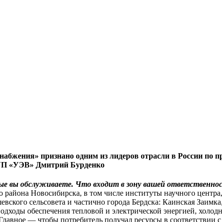
абжения» признано одним из лидеров отрасли в России по пр
УП «УЭВ» Дмитрий Бурденко
е вы обслуживаете. Что входит в зону вашей ответственно
района Новосибирска, в том числе институты научного центр
евского сельсовета и частично города Бердска: Каинская Заим
одходы обеспечения тепловой и электрической энергией, холод
лавное — чтобы потребитель получал ресурсы в соответствии с 