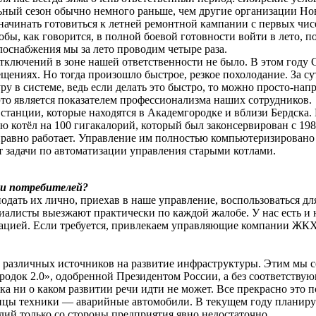
льный сезон обычно немного раньше, чем другие организации Н
 начинать готовиться к летней ремонтной кампании с первых чи
обы, как говорится, в полной боевой готовности войти в лето, п
лоснабжения мы за лето проводим четыре раза.
тключений в зоне нашей ответственности не было. В этом году
щениях. Но тогда произошло быстрое, резкое похолодание. За су
у в системе, ведь если делать это быстро, то можно просто-нап
то является показателем профессионализма наших сотрудников.
танции, которые находятся в Академгородке и вблизи Бердска.
ю котёл на 100 гигакалорий, который был законсервирован с 1989
справно работает. Управление им полностью компьютеризирован
ят задачи по автоматизации управления старыми котлами.
ми потребителей?
дать их лично, приехав в наше управление, воспользоваться дл
алисты выезжают практически по каждой жалобе. У нас есть и 
уацией. Если требуется, привлекаем управляющие компании ЖКХ
различных источников на развитие инфраструктуры. Этим мы се
ородок 2.0», одобренной Президентом России, а без соответст
ка ни о каком развитии речи идти не может. Все прекрасно это
ницы техники — аварийные автомобили. В текущем году планируе
илий только со стороны предприятия явно недостаточно.