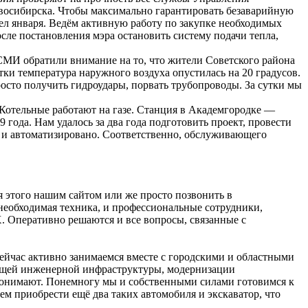
овосибирска. Чтобы максимально гарантировать безаварийную
сел января. Ведём активную работу по закупке необходимых
осле постановления мэра остановить систему подачи тепла,
 СМИ обратили внимание на то, что жители Советского района
тки температура наружного воздуха опустилась на 20 градусов.
росто получить гидроудары, порвать трубопроводы. За сутки мы
 Котельные работают на газе. Станция в Академгородке —
 года. Нам удалось за два года подготовить проект, провести
о и автоматизировано. Соответственно, обслуживающего
я этого нашим сайтом или же просто позвонить в
необходимая техника, и профессиональные сотрудники,
. Оперативно решаются и все вопросы, связанные с
йчас активно занимаемся вместе с городскими и областными
вующей инженерной инфраструктуры, модернизации
 понимают. Понемногу мы и собственными силами готовимся к
м приобрести ещё два таких автомобиля и экскаватор, что