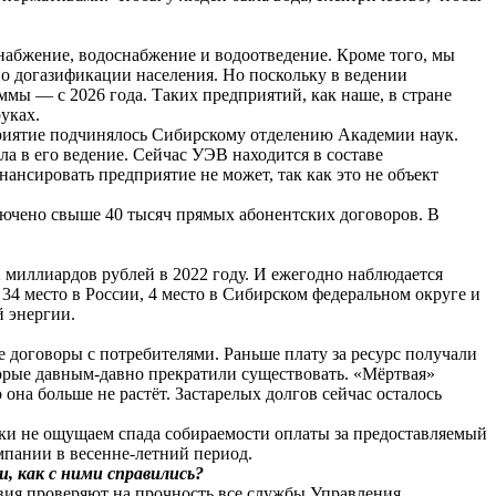
снабжение, водоснабжение и водоотведение. Кроме того, мы
по догазификации населения. Но поскольку в ведении
ммы — с 2026 года. Таких предприятий, как наше, в стране
уках.
дприятие подчинялось Сибирскому отделению Академии наук.
а в его ведение. Сейчас УЭВ находится в составе
нсировать предприятие не может, так как это не объект
ючено свыше 40 тысяч прямых абонентских договоров. В
 миллиардов рублей в 2022 году. И ежегодно наблюдается
4 место в России, 4 место в Сибирском федеральном округе и
й энергии.
договоры с потребителями. Раньше плату за ресурс получали
торые давным-давно прекратили существовать. «Мёртвая»
 она больше не растёт. Застарелых долгов сейчас осталось
и не ощущаем спада собираемости оплаты за предоставляемый
мпании в весенне-летний период.
 как с ними справились?
овия проверяют на прочность все службы Управления