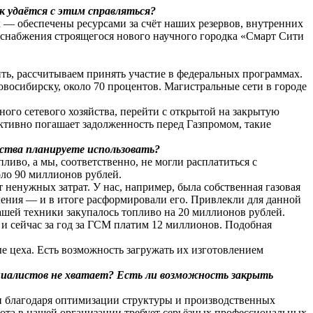
к удаётся с этим справляться?
 — обеспечены ресурсами за счёт наших резервов, внутренних
соснабжения строящегося нового научного городка «Смарт Сити
ть, рассчитываем принять участие в федеральных программах.
восибирску, около 70 процентов. Магистральные сети в городе
ного сетевого хозяйства, перейти с открытой на закрытую
активно погашает задолженность перед Газпромом, такие
дства планируете использовать?
ливо, а мы, соответственно, не могли расплатиться с
ло 90 миллионов рублей.
ненужных затрат. У нас, например, была собственная газовая
ления — и в итоге расформировали его. Привлекли для данной
ашей техники закупалось топливо на 20 миллионов рублей.
 сейчас за год за ГСМ платим 12 миллионов. Подобная
 цеха. Есть возможность загружать их изготовлением
циалистов не хватает? Есть ли возможность закрыть
ли благодаря оптимизации структуры и производственных
бота в нашей организации требует серьёзных профессиональных