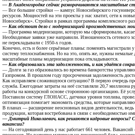
— В Академгородке сейчас разворачиваются масштабные стр
— Все большие стройки — кампус Новосибирского госуниверсит
ресурсов. Мощностей на эти проекты у нас хватит, сети к нов
Новосибирск». Стройки в рамках программы комплексного раз
— Как обстоит дело с модернизацией производственных м
— Программа модернизации, которую мы сформировали, касает
Необходимые заявки уже направили. Изношенность сетевого хо
не перекладывали с 1950-х годов.
Конечно, есть и более серьёзные планы: поменять магистрали у
систему теплоснабжения. Но на это, опять же, нужны немалые 
масштабные планы модернизации пока откладываются.
— Как образовалась эта задолженность, и как удаётся сокр
— Долги за газ образовались во времена банкротства управляю
Газпромом. В прошлом году просроченная задолженность дост
Как исправляем сложившуюся ситуацию? В первую очередь пров
служба. Ежегодные затраты на неё составляли 20,7 миллиона 
работы на конкурсной основе стороннюю организацию. Её услуг
Поставили систему ГЛОНАСС, датчики уровня топлива, провел
оптимизация помогает экономить средства, которые направляют
В планах — расширение неосновных видов деятельности, ведь
продукции, которая востребована в связи с необходимостью и
— Дмитрий Николаевич, как решаются кадровые вопросы? С
вакансии?
— На сегодняшний день у нас работает 661 человек. Вакансий
процессов. Но развитие материально-технической базы, конечн