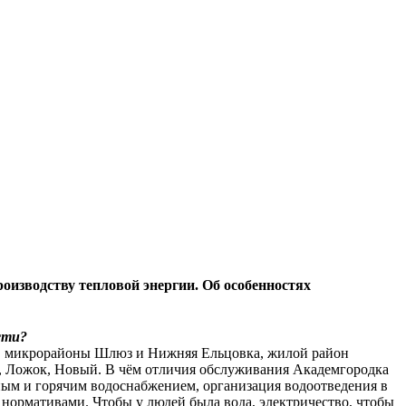
оизводству тепловой энергии. Об особенностях
сти?
а, микрорайоны Шлюз и Нижняя Ельцовка, жилой район
ка, Ложок, Новый. В чём отличия обслуживания Академгородка
ным и горячим водоснабжением, организация водоотведения в
нормативами. Чтобы у людей была вода, электричество, чтобы