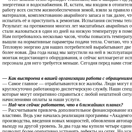
энергетики и водоснабжения. И, кстати, мы входим в отопите
работу всех систем жизнеобеспечения зимой, взяли за правило
материалов, комплектованию аварийного запаса и так далее, чт
испытать её и приступить к ремонтам. Испытания системы теп
Результат: на протяжении многих лет масштабных аварийных о
стали жаловаться в один из дней на низкую температуру в поме
Нам потребовалось несколько часов, чтобы повысить температур
вышли на нормативные параметры подачи тепла. Считаю, что э
Тепловую энергию для наших потребителей вырабатывают две с
более новая. Два года назад мы запустили на ней в эксплуатаци
монтаж недостающего оборудования, и сейчас котлоагрегат и
персонала для него требуется меньше. Сегодня перед нами сто
— Как выстроена в вашей организации работа с обращения
— Самое главное — отрабатываются все жалобы. Люди могут по
круглосуточно работающую диспетчерскую службу. Наши специ
которые могут оперативно справиться с любой нештатной сит
начислениями оплаты за наши услуги.
— Над чем сейчас работаете, что в ближайших планах?
— Рассчитываем привлечь дополнительное финансирование из 
властями. Ведь уже началась реализация программы «Академг
производства, введения новых мощностей, обновления автопар
выходу на другой уровень. За два года мы купили четыре еди
позволит более оперативно устранять дефекты на сетях. Но ус