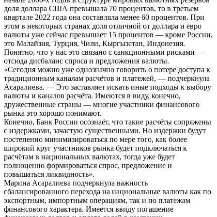
доля доллара США превышала 70 процентов, то в третьем
квартале 2022 года она составляла менее 60 процентов. При
этом в некоторых странах доля отличной от доллара и евро
валюты уже сейчас превышает 15 процентов — кроме России,
это Малайзия, Турция, Чили, Кыргызстан, Индонезия.
Понятно, что у нас это связано с санкционными рисками —
отсюда дисбаланс спроса и предложения валюты.
«Сегодня можно уже однозначно говорить о потере доступа к
традиционным каналам расчётов и платежей, — подчеркнула
Асаралиева. — Это заставляет искать иные подходы к выбору
валюты и каналов расчёта. Имеются в виду, конечно,
дружественные страны — многие участники финансового
рынка это хорошо понимают.
Конечно, Банк России осознаёт, что такие расчёты сопряжены
с издержками, зачастую существенными. Но издержки будут
постепенно минимизироваться по мере того, как более
широкий круг участников рынка будет подключаться к
расчётам в национальных валютах, тогда уже будет
полноценно формироваться спрос, предложение и
повышаться ликвидность».
Марина Асаралиева подчеркнула важность
сбалансированного перехода на национальные валюты как по
экспортным, импортным операциям, так и по платежам
финансового характера. Имеется ввиду погашение