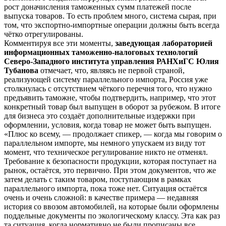
рост доначисления таможенных сумм платежей после
выпуска товаров. То есть проблем много, система сырая, при
том, что экспортно-импортные операции должны быть всегда
чётко отрегулированы.
Комментируя все эти моменты,
заведующая лабораторией
информационных таможенно-налоговых технологий
Северо-Западного института управления РАНХиГС Юлия
Тубанова
отмечает, что, являясь не первой страной,
реализующей систему параллельного импорта, Россия уже
столкнулась с отсутствием чёткого перечня того, что нужно
предъявить таможне, чтобы подтвердить, например, что этот
конкретный товар был выпущен в оборот за рубежом. В итоге
для бизнеса это создаёт дополнительные издержки при
оформлении, условия, когда товар не может быть выпущен.
«Плюс ко всему, — продолжает спикер, — когда мы говорим о
параллельном импорте, мы немного упускаем из виду тот
момент, что техническое регулирование никто не отменял.
Требование к безопасности продукции, которая поступает на
рынок, остаётся, это первично. При этом документов, что же
затем делать с таким товаром, поступающим в рамках
параллельного импорта, пока тоже нет. Ситуация остаётся
очень и очень сложной: в качестве примера — недавняя
история со ввозом автомобилей, на которые были оформлены
поддельные документы по экологическому классу. Эта как раз
та ситуация, когда нормативно не были прописаны все