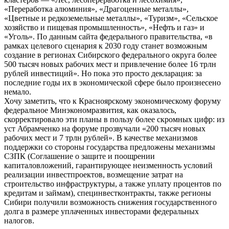
«Переработка алюминия», «Драгоценные металлы»,
«Цветные и редкоземельные металлы», «Туризм», «Сельское
хозяйство и пищевая промышленность», «Нефть и газ» и
«Уголь». По данным сайта федерального правительства, «в
рамках целевого сценария к 2030 году станет возможным
создание в регионах Сибирского федерального округа более
500 тысяч новых рабочих мест и привлечение более 16 трлн
рублей инвестиций». Но пока это просто декларация: за
последние годы их в экономической сфере было произнесено
немало.
Хочу заметить, что к Красноярскому экономическому форуму
федеральное Минэкономразвития, как оказалось,
скорректировало эти планы в пользу более скромных цифр: из
уст Абрамченко на форуме прозвучали «200 тысяч новых
рабочих мест и 7 трлн рублей». В качестве механизмов
поддержки со стороны государства предложены механизмы
СЗПК (Соглашение о защите и поощрении
капиталовложений, гарантирующее неизменность условий
реализации инвестпроектов, возмещение затрат на
строительство инфраструктуры, а также уплату процентов по
кредитам и займам), специнвестконтракты, также регионы
Сибири получили возможность снижения государственного
долга в размере уплаченных инвесторами федеральных
налогов.