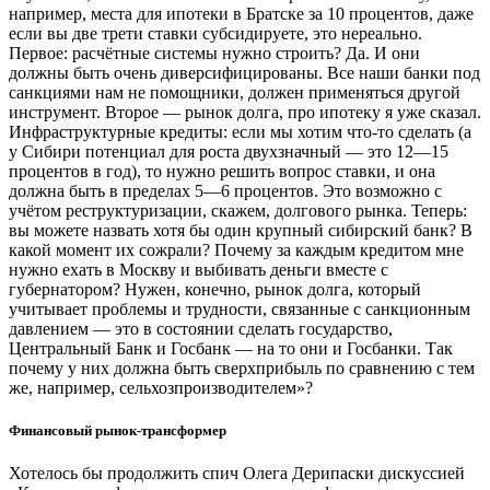
например, места для ипотеки в Братске за 10 процентов, даже
если вы две трети ставки субсидируете, это нереально.
Первое: расчётные системы нужно строить? Да. И они
должны быть очень диверсифицированы. Все наши банки под
санкциями нам не помощники, должен применяться другой
инструмент. Второе — рынок долга, про ипотеку я уже сказал.
Инфраструктурные кредиты: если мы хотим что-то сделать (а
у Сибири потенциал для роста двухзначный — это 12—15
процентов в год), то нужно решить вопрос ставки, и она
должна быть в пределах 5—6 процентов. Это возможно с
учётом реструктуризации, скажем, долгового рынка. Теперь:
вы можете назвать хотя бы один крупный сибирский банк? В
какой момент их сожрали? Почему за каждым кредитом мне
нужно ехать в Москву и выбивать деньги вместе с
губернатором? Нужен, конечно, рынок долга, который
учитывает проблемы и трудности, связанные с санкционным
давлением — это в состоянии сделать государство,
Центральный Банк и Госбанк — на то они и Госбанки. Так
почему у них должна быть сверхприбыль по сравнению с тем
же, например, сельхозпроизводителем»?
Финансовый рынок-трансформер
Хотелось бы продолжить спич Олега Дерипаски дискуссией