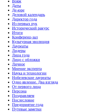
Вояж
Даты
Де-юре
Деловой календарь
Директор года
Из первых рук
Исторический ракурс
Итоги
Конференц-зал
Культурная эволюция
Лауреаты
Лидеры
Лица года
Лицо с обложки
Личное
Мнение эксперта
Наука и технологии
Нобелевские лауреаты
Одно явление. Два взгляда
От первого лица
Персона
Поздравляем
Послесловие
Предприятие года
Путевые заметки