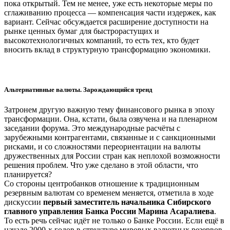
пока открытый. Тем не менее, уже есть некоторые меры по
сглаживанию процесса — компенсация части издержек, как
вариант. Сейчас обсуждается расширение доступности на
рынке ценных бумаг для быстрорастущих и
высокотехнологичных компаний, то есть тех, кто будет
вносить вклад в структурную трансформацию экономики.
Альтернативные валюты. Зарождающийся тренд
Затронем другую важную тему финансового рынка в эпоху
трансформации. Она, кстати, была озвучена и на пленарном
заседании форума. Это международные расчёты с
зарубежными контрагентами, связанные и с санкционными
рисками, и со сложностями переориентации на валюты
дружественных для России стран как неплохой возможности
решения проблем. Что уже сделано в этой области, что
планируется?
Со стороны центробанков отношение к традиционным
резервным валютам со временем меняется, отметила в ходе
дискуссии
первый заместитель начальника Сибирского
главного управления Банка России Марина Асаралиева
.
То есть речь сейчас идёт не только о Банке России. Если ещё в
начале 2000-х годов в структуре мировых валютных резервов