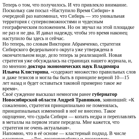
Теперь о том, что получилось. И что привлекло внимание.
Поскольку сам посыл «Наступило Время Сибири» в
очередной раз напоминал, что Сибирь — это уникальная
территория с супервозможностями и чудесным
географическим положением. Но он звучал на этой площадке
не раз и не два. И давал надежду, чтобы это время наконец
наступило бы здесь и сейчас.
Но теперь, по словам Виктории Абрамченко, стратегия
Сибирского федерального округа уже утверждена в
окончательном виде, дело теперь за реализацией. Новая
стратегия уже обсуждалась на страницах нашего журнала, и,
по мнению
доктора экономических наук
Владимира
Ильича Клисторина
, «содержит множество правильных слов
и даже тезисов и могла бы быть в принципе верной 10—15
лет назад и будет оставаться таковой примерно такое же
время».
Своё суждение высказал немногим ранее
губернатор
Новосибирской области Андрей Травников
, заявивший: «К
сожалению, стратегия принципиально не поменялась,
принципиальных изменений в неё не внесено. Такое
ощущение, что судьба Сибири — копать недра и переплавлять
в металлы на первом этапе передела. Мне кажется, что
стратегия не очень актуальная».
Напомню, что в её основе — кластерный подход. В числе
кластеров — «Лес, лесопереработка и лесохимия»,