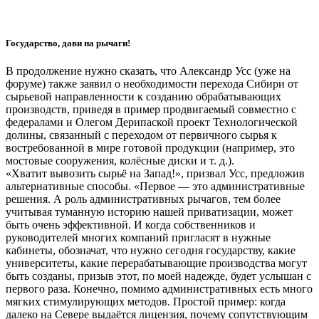
Государство, дави на рычаги!
В продолжение нужно сказать, что Александр Усс (уже на
форуме) также заявил о необходимости перехода Сибири от
сырьевой направленности к созданию обрабатывающих
производств, приведя в пример продвигаемый совместно с
федералами и Олегом Дерипаской проект Технологической
долины, связанный с переходом от первичного сырья к
востребованной в мире готовой продукции (например, это
мостовые сооружения, колёсные диски и т. д.).
«Хватит вывозить сырьё на Запад!», призвал Усс, предложив
альтернативные способы. «Первое — это административные
решения. А роль административных рычагов, тем более
учитывая туманную историю нашей приватизации, может
быть очень эффективной. И когда собственников и
руководителей многих компаний пригласят в нужные
кабинеты, обозначат, что нужно сегодня государству, какие
университеты, какие перерабатывающие производства могут
быть созданы, призыв этот, по моей надежде, будет услышан с
первого раза. Конечно, помимо административных есть много
мягких стимулирующих методов. Простой пример: когда
далеко на Севере выдаётся лицензия, почему сопутствующим