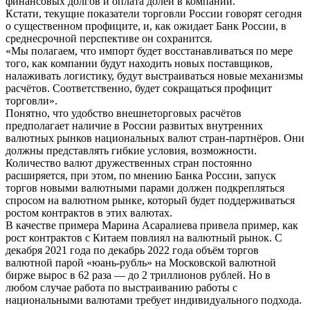
финансовых долгов и оплата долей в компании.
Кстати, текущие показатели торговли России говорят сегодня
о существенном профиците, и, как ожидает Банк России, в
среднесрочной перспективе он сохранится.
«Мы полагаем, что импорт будет восстанавливаться по мере
того, как компании будут находить новых поставщиков,
налаживать логистику, будут выстраиваться новые механизмы
расчётов. Соответственно, будет сокращаться профицит
торговли».
Понятно, что удобство внешнеторговых расчётов
предполагает наличие в России развитых внутренних
валютных рынков национальных валют стран-партнёров. Они
должны представлять гибкие условия, возможности.
Количество валют дружественных стран постоянно
расширяется, при этом, по мнению Банка России, запуск
торгов новыми валютными парами должен подкрепляться
спросом на валютном рынке, который будет поддерживаться
ростом контрактов в этих валютах.
В качестве примера Марина Асаралиева привела пример, как
рост контрактов с Китаем повлиял на валютный рынок. С
декабря 2021 года по декабрь 2022 года объём торгов
валютной парой «юань-рубль» на Московской валютной
бирже вырос в 62 раза — до 2 триллионов рублей. Но в
любом случае работа по выстраиванию работы с
национальными валютами требует индивидуального подхода.