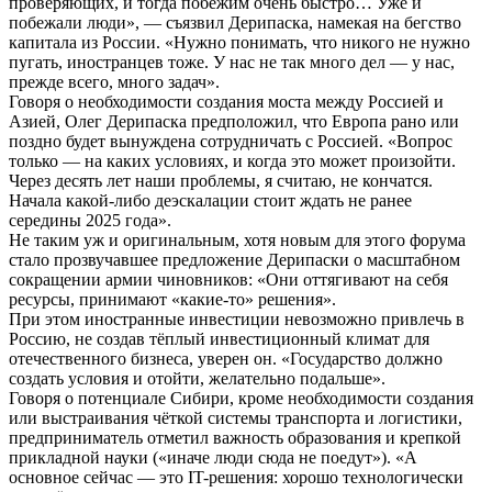
проверяющих, и тогда побежим очень быстро… Уже и
побежали люди», — съязвил Дерипаска, намекая на бегство
капитала из России. «Нужно понимать, что никого не нужно
пугать, иностранцев тоже. У нас не так много дел — у нас,
прежде всего, много задач».
Говоря о необходимости создания моста между Россией и
Азией, Олег Дерипаска предположил, что Европа рано или
поздно будет вынуждена сотрудничать с Россией. «Вопрос
только — на каких условиях, и когда это может произойти.
Через десять лет наши проблемы, я считаю, не кончатся.
Начала какой-либо деэскалации стоит ждать не ранее
середины 2025 года».
Не таким уж и оригинальным, хотя новым для этого форума
стало прозвучавшее предложение Дерипаски о масштабном
сокращении армии чиновников: «Они оттягивают на себя
ресурсы, принимают «какие-то» решения».
При этом иностранные инвестиции невозможно привлечь в
Россию, не создав тёплый инвестиционный климат для
отечественного бизнеса, уверен он. «Государство должно
создать условия и отойти, желательно подальше».
Говоря о потенциале Сибири, кроме необходимости создания
или выстраивания чёткой системы транспорта и логистики,
предприниматель отметил важность образования и крепкой
прикладной науки («иначе люди сюда не поедут»). «А
основное сейчас — это IT-решения: хорошо технологически