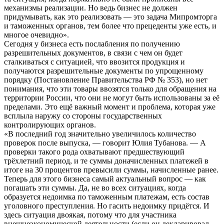
механизмы реализации. Но ведь бизнес не должен
придумывать, как это реализовать — это задача Мипромторга
и таможенных органов, тем более что прецеденты уже есть, и
многое очевидно».
Сегодня у бизнеса есть послабления по получению
разрешительных документов, в связи с чем он будет
сталкиваться с ситуацией, что ввозится продукция и
получаются разрешительные документы по упрощенному
порядку (Постановление Правительства РФ № 353), но нет
понимания, что эти товары ввозятся только для обращения на
территории России, что они не могут быть использованы за её
пределами. Это ещё важный момент и проблема, которая уже
всплыла наружу со стороны государственных
контролирующих органов.
«В последний год значительно увеличилось количество
проверок после выпуска, — говорит Юлия Тубанова. — А
проверки такого рода охватывают предшествующий
трёхлетний период, и те суммы доначисленных платежей в
итоге на 30 процентов превысили суммы, начисленные ранее.
Теперь для этого бизнеса самый актуальный вопрос — как
погашать эти суммы. Да, не во всех ситуациях, когда
образуется недоимка по таможенным платежам, есть состав
уголовного преступления. Но гасить недоимку придётся. И
здесь ситуация двоякая, потому что для участника
внешнеэкономической деятельности (если он декларировал