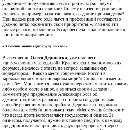
условием её получения является строительство «двух с
половиной» детских садиков? Почему в качестве условия не
ставится, например, развитие науки, создание производства?
При выдаче разного рода льгот и преференций государство
должно чётко обозначить свои приоритеты!». Именно эти
новые рычаги, по мнению Усса, обеспечат «наше движение в
восточном направлении».
«В тишине мыши едят крупу веселее»
Выступление
Олеги Дерипаски
, уже ставшего
«дискуссионным заводилой» Красноярских экономических
форумов, началось с ответа на вопрос, заданный ему
модератором: «Каково место современной России в
зарождающемся многополярном мире?» Спикер не изменил
сам себе: «Мне кажется, нам нужно перестать мечтать о каком-
либо особом месте в мире, а заняться своими делами».
Комментируя предложение Александра Усса об
административных рычагах со стороны государства как
способе решения многих проблем, Дерипаска продолжил
больную для себя (и не только) тему: «Меня очень беспокоит,
что всегда противопоставляют государство и бизнес. За
бизнесом, получается, нужно постоянно следить, к каждому
предпринимателю приставить двух прокуроров, четверых