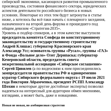
сибирской экономики, касающихся развития промышленного
производства, состояния финансового сектора, юридических
аспектов деятельности российского бизнеса в новых
условиях. Некоторые из этих тем будут затронуты в статье
ниже, а хотелось бы всё-таки начать с пленарного заседания,
назначенного на второй день форума и прошедшего под
общим девизом «Стратегия-2035».
Уровень и подбор спикеров, а в этом качестве выступили
председатель комитета Совфеда по конституционному
законодательству и государственному строительству
Андрей Клишас; губернатор Красноярского края
Александр Усс; основатель группы «Русал», группы «ГАЗ»
и Фонда «Вольное дело» Олег Дерипаска; губернатор
Кемеровской области, председатель совета
межрегиональной ассоциации «Сибирское соглашение»
Сергей Цивилев
(а по видеосвязи к ним присоединились
зампредседателя правительства РФ и одновременно
куратор Сибирского федерального округа с 19 июля 2021
года Виктория Абрамченко, президент РСПП Александр
Шохин
и некоторые другие достойные эксперты) позволял
надеяться на интересный для аудитории обмен мнениями,
взглядами, а может быть, даже и новациями.
Новая не новая, но амбициозная стратегия