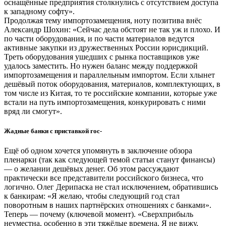
оснащённые предприятия столкнулись с отсутствием доступа
к западному софту».
Продолжая тему импортозамещения, ноту позитива внёс
Александр Шохин: «Сейчас дела обстоят не так уж и плохо. И
по части оборудования, и по части материалов ведутся
активные закупки из дружественных России юрисдикций.
Треть оборудования ушедших с рынка поставщиков уже
удалось заместить. Но нужен баланс между поддержкой
импортозамещения и параллельным импортом. Если хлынет
дешёвый поток оборудования, материалов, комплектующих, в
том числе из Китая, то те российские компании, которые уже
встали на путь импортозамещения, конкурировать с ними
вряд ли смогут».
Жадные банки с приставкой гос-
Ещё об одном хочется упомянуть в заключение обзора
пленарки (так как следующей темой статьи станут финансы)
— о желании дешёвых денег. Об этом рассуждают
практически все представители российского бизнеса, что
логично. Олег Дерипаска не стал исключением, обратившись
к банкирам: «Я желаю, чтобы следующий год стал
поворотным в наших партнёрских отношениях с банками».
Теперь — почему (ключевой момент). «Сверхприбыль
неуместна, особенно в эти тяжёлые времена. Я не вижу,