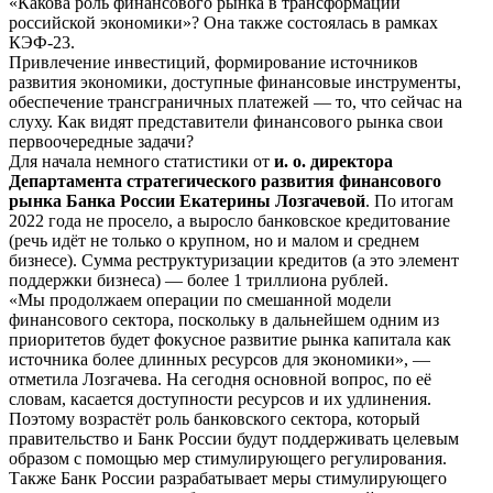
«Какова роль финансового рынка в трансформации
российской экономики»? Она также состоялась в рамках
КЭФ-23.
Привлечение инвестиций, формирование источников
развития экономики, доступные финансовые инструменты,
обеспечение трансграничных платежей — то, что сейчас на
слуху. Как видят представители финансового рынка свои
первоочередные задачи?
Для начала немного статистики от
и. о. директора
Департамента стратегического развития финансового
рынка Банка России Екатерины Лозгачевой
. По итогам
2022 года не просело, а выросло банковское кредитование
(речь идёт не только о крупном, но и малом и среднем
бизнесе). Сумма реструктуризации кредитов (а это элемент
поддержки бизнеса) — более 1 триллиона рублей.
«Мы продолжаем операции по смешанной модели
финансового сектора, поскольку в дальнейшем одним из
приоритетов будет фокусное развитие рынка капитала как
источника более длинных ресурсов для экономики», —
отметила Лозгачева. На сегодня основной вопрос, по её
словам, касается доступности ресурсов и их удлинения.
Поэтому возрастёт роль банковского сектора, который
правительство и Банк России будут поддерживать целевым
образом с помощью мер стимулирующего регулирования.
Также Банк России разрабатывает меры стимулирующего