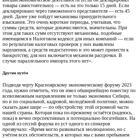
товары самостоятельно) — есть на это только 15 дней. Если
декларировано через таможенного представителя — есть 45
дней. Далее уже пойдут механизмы принудительного
взыскания. Это очень короткие периоды, учитывая, что
суммы средств, которые доначисляются, значительны. При
этом для таких сумм отсутствуют механизмы, подобные
имеющимся в Налоговом кодексе для иных компаний — если
по результатам налоговых проверок у них выявлены
нарушения, а средств недостаточно и это может привести к
банкротству, для них включается механизм рассрочки. В
случае параллельного импорта этого нет».
Другим путём
Подводя черту Красноярскому экономическому форуму 2023
года, нужно отметить, что он имел обширнейшую повестку по
всевозможным направлениям не только экономики Сибири,
но и по социальной, кадровой, молодёжной политике, можно
сказать даже шире — по обустройству этой огромной части
нашей страны. Которая пока по-прежнему остаётся (надеюсь,
пока) в вечно перспективных и потенциально богатейших. На
одной из сессий форума из уст одного из спикеров
прозвучало: «Время могло развиваться эволюционно, но с
учётом всех обстоятельств, в которых мы с вами пребываем