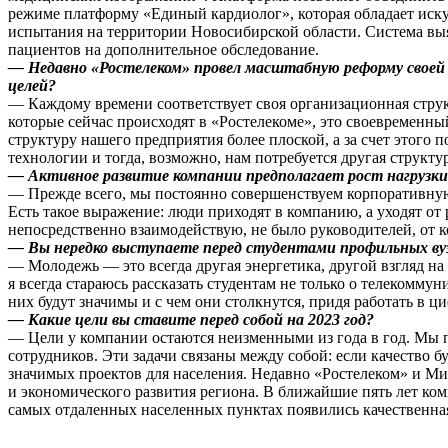
режиме платформу «Единый кардиолог», которая обладает иску
испытания на территории Новосибирской области. Система выя
пациентов на дополнительное обследование.
— Недавно «Ростелеком» провел масштабную реформу своей 
целей?
— Каждому времени соответствует своя организационная струк
которые сейчас происходят в «Ростелекоме», это своевременны
структуру нашего предприятия более плоской, а за счет этого 
технологии и тогда, возможно, нам потребуется другая структу
— Активное развитие компании предполагает рост нагрузки 
— Прежде всего, мы постоянно совершенствуем корпоративную 
Есть такое выражение: люди приходят в компанию, а уходят от
непосредственно взаимодействую, не было руководителей, от к
— Вы нередко выступаете перед студентами профильных вуз
— Молодежь — это всегда другая энергетика, другой взгляд н
я всегда стараюсь рассказать студентам не только о телекомму
них будут значимы и с чем они столкнутся, придя работать в 
— Какие цели вы ставите перед собой на 2023 год?
— Цели у компании остаются неизменными из года в год. Мы п
сотрудников. Эти задачи связаны между собой: если качество б
значимых проектов для населения. Недавно «Ростелеком» и Ми
и экономического развития региона. В ближайшие пять лет к
самых отдаленных населенных пунктах появились качественная