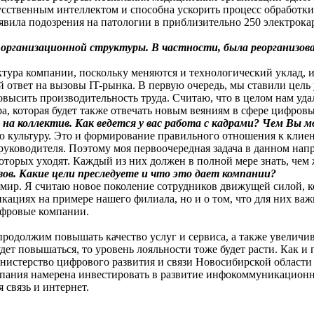
сственным интеллектом и способна ускорить процесс обработки
вила подозрения на патологии в приблизительно 250 электрокар
организационной структуры. В частности, была реорганизова
тура компании, поскольку меняются и технологический уклад, 
й ответ на вызовы IT-рынка. В первую очередь, мы ставили цель
повысить производительность труда. Считаю, что в целом нам уда
ра, которая будет также отвечать новым веяниям в сфере цифровы
на коллектив. Как ведется у вас работа с кадрами? Чем Вы м
культуру. Это и формирование правильного отношения к клиенту
 руководителя. Поэтому моя первоочередная задача в данном на
оторых уходят. Каждый из них должен в полной мере знать, чем
ов. Какие цели преследуете и что это дает компании?
а мир. Я считаю новое поколение сотрудников движущей силой,
никациях на примере нашего филиала, но и о том, что для них ва
цифровые компании.
родолжим повышать качество услуг и сервиса, а также увеличив
удет повышаться, то уровень лояльности тоже будет расти. Как и
нистерство цифрового развития и связи Новосибирской области 
омпания намерена инвестировать в развитие инфокоммуникацион
 связь и интернет.