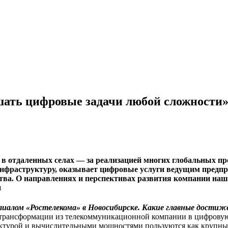
шать цифровые задачи любой сложности
G в отдаленных селах — за реализацией многих глобальных п
инфраструктуру, оказывает цифровые услуги ведущим предпр
ства. О направлениях и перспективах развития компании наш
н
лиалом «Ростелекома» в Новосибирске. Какие главные достиж
о трансформации из телекоммуникационной компании в цифрову
турой и вычислительными мощностями пользуются как крупные