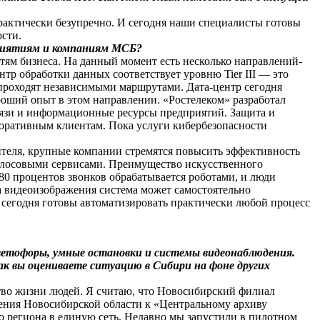
рактически безупречно. И сегодня наши специалисты готовы
сти.
приятиям и компаниям МСБ?
тям бизнеса. На данный момент есть несколько направлений-
р обработки данных соответствует уровню Tier III — это
 проходят независимыми маршрутами. Дата-центр сегодня
оший опыт в этом направлении. «Ростелеком» разработал
вязи и информационные ресурсы предприятий. Защита и
оративным клиентам. Пока услуги кибербезопасности
ителя, крупные компании стремятся повысить эффективность
голосовыми сервисами. Преимущество искусственного
 80 процентов звонков обрабатывается роботами, и люди
за видеоизображения система может самостоятельно
 сегодня готовы автоматизировать практически любой процесс
светофоры, умные остановки и системы видеонаблюдения.
к вы оцениваете ситуацию в Сибири на фоне других
ство жизни людей. Я считаю, что Новосибирский филиал
ения Новосибирской области к «Центральному архиву
 региона в единую сеть. Недавно мы запустили в пилотном