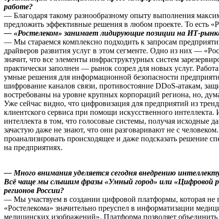
работе?
— Благодаря такому разнообразному опыту выполнения максима
предложить эффективные решения в любом проекте. То есть «
— «Ростелеком» занимает лидирующие позиции на ИТ-рынке
— Мы стараемся комплексно подходить к запросам предприятий
драйверов развития услуг в этом сегменте. Одно из них — «Р
значит, что все элементы инфраструктурных систем зарезерв
практически заполнен — рынок созрел для новых услуг. Работ
умные решения для информационной безопасности предприятий
шифрование каналов связи, противостояние DDoS-атакам, защ
востребованы на уровне крупных корпораций региона, но, дума
Уже сейчас видно, что цифровизация для предприятий из трен
клиентского сервиса при помощи искусственного интеллекта. 
интеллекта в том, что голосовые системы, получая исходные д
зачастую даже не знают, что они разговаривают не с человеко
проанализировать происходящее и даже подсказать решение сп
на предприятиях.
— Много внимания уделяется сегодня внедрению интеллекту
Всё чаще мы слышим фразы «Умный город» или «Цифровой ре
регионов России?
— Мы участвуем в создании цифровой платформы, которая не п
«Ростелекома» значительно преуспел в информатизации меди
медицинских изображений». Платформа позволяет объединить 