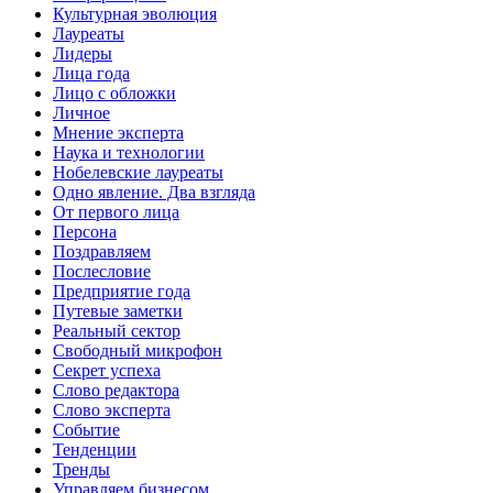
Культурная эволюция
Лауреаты
Лидеры
Лица года
Лицо с обложки
Личное
Мнение эксперта
Наука и технологии
Нобелевские лауреаты
Одно явление. Два взгляда
От первого лица
Персона
Поздравляем
Послесловие
Предприятие года
Путевые заметки
Реальный сектор
Свободный микрофон
Секрет успеха
Слово редактора
Слово эксперта
Событие
Тенденции
Тренды
Управляем бизнесом