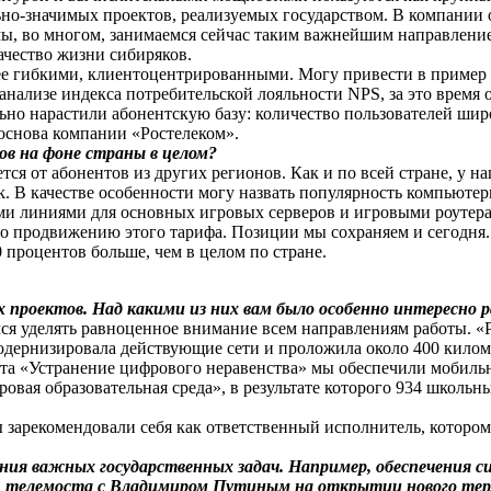
льно-значимых проектов, реализуемых государством. В компании
мы, во многом, занимаемся сейчас таким важнейшим направлени
ачество жизни сибиряков.
лее гибкими, клиентоцентрированными. Могу привести в пример 
нализе индекса потребительской лояльности NPS, за это время
ьно нарастили абонентскую базу: количество пользователей широ
 основа компании «Ростелеком».
ов на фоне страны в целом?
ся от абонентов из других регионов. Как и по всей стране, у 
k. В качестве особенности могу назвать популярность компьютер
и линиями для основных игровых серверов и игровыми роутера
о продвижению этого тарифа. Позиции мы сохраняем и сегодня
процентов больше, чем в целом по стране.
 проектов. Над какими из них вам было особенно интересно 
мся уделять равноценное внимание всем направлениям работы. 
модернизировала действующие сети и проложила около 400 килом
та «Устранение цифрового неравенства» мы обеспечили мобильн
ая образовательная среда», в результате которого 934 школьн
 зарекомендовали себя как ответственный исполнитель, котором
ия важных государственных задач. Например, обеспечения с
, телемоста с Владимиром Путиным на открытии нового тер