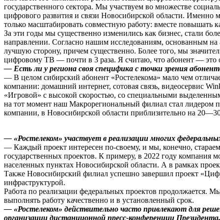
государственного сектора. Мы участвуем во множестве социа
цифрового развития и связи Новосибирской области. Именно 
только масштабировать совместную работу: вместе повышать к
За эти годы мы существенно изменились как бизнес, стали бо
направлении. Согласно нашим исследованиям, основанным на а
лучшую сторону, причем существенно. Более того, мы значител
цифровому ТВ — почти в 3 раза. Я считаю, что абонент — это
— Есть ли у региона своя специфика с точки зрения абонент
— В целом сибирский абонент «Ростелекома» мало чем отличает
компании: домашний интернет, сотовая связь, видеосервис Win
«Игровой» с высокой скоростью, со специальными выделенным
на тот момент наш Макрорегиональный филиал стал лидером п
компании, в Новосибирской области приблизительно на 20—30 
— «Ростелеком» участвует в реализации многих федеральных
— Каждый проект интересен по-своему, и мы, конечно, старае
государственных проектов. К примеру, в 2022 году компания 
населенных пунктах Новосибирской области. А в рамках проек
Также Новосибирский филиал успешно завершил проект «Цифров
инфраструктурой.
Работа по реализации федеральных проектов продолжается. Мы
выполнять работу качественно и в установленный срок.
— «Ростелеком» действительно часто привлекают для решен
организации дистанционной пресс-конференции Президента