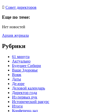
Cовет директоров
Еще по теме:
Нет новостей
Архив журнала
Рубрики
61 минута
Актуально
Будущее Сибири
Ваше Здоровье
Вояж
Даты
Де-юре
Деловой календарь
Директор года
Из первых рук
Исторический ракурс
Итоги
Конференц-зал