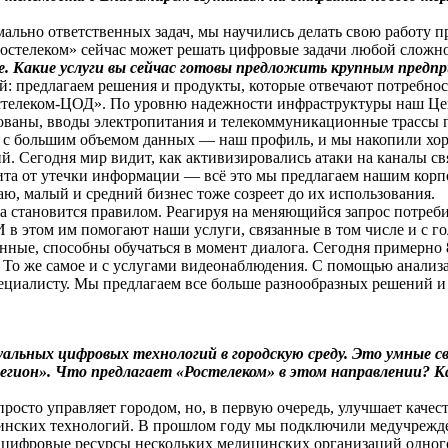
льно ответственных задач, мы научились делать свою работу п
Ростелеком» сейчас может решать цифровые задачи любой сложно
. Какие услуги вы сейчас готовы предложить крупным пред
: предлагаем решения и продукты, которые отвечают потребнос
остелеком-ЦОД». По уровню надежности инфраструктуры наш Цент
ированы, вводы электропитания и телекоммуникационные трассы
а с большим объемом данных — наш профиль, и мы накопили хор
. Сегодня мир видит, как активизировались атаки на каналы с
ита от утечки информации — всё это мы предлагаем нашим корп
ю, малый и средний бизнес тоже созреет до их использования.
да становится правилом. Реагируя на меняющийся запрос потреб
И в этом им помогают наши услуги, связанные в том числе и с 
анные, способны обучаться в момент диалога. Сегодня примерно
м. То же самое и с услугами видеонаблюдения. С помощью анали
ециалисту. Мы предлагаем все больше разнообразных решений и
альных цифровых технологий в городскую среду. Это умные 
гион». Что предлагает «Ростелеком» в этом направлении? Ка
росто управляет городом, но, в первую очередь, улучшает каче
цинских технологий. В прошлом году мы подключили медучрежд
цифровые ресурсы нескольких медицинских организаций одного