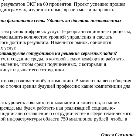
 результатов ЭКГ на 60 процентов. Проект успешно прошел
диограммах, изучив которые, врачи смогли направить
на филиальная сеть. Удалось ли достичь поставленных
и сам рынок цифровых услуг. Те реорганизационные процессы,
 уменьшить количество уровней управления и сделать
лось достичь результата. Изменится рынок, обновятся
х услуг.
отивируете сотрудников на решение серьезных задач?
, и создание среды, в которой людям комфортно работать.
правлении, чтобы среди подчиненных, с которыми я
 живут и дышат его сотрудники.
 которая развивает любую компанию. В момент нашего общения
жно с точки зрения будущей профессии: какие компетенции для
ать уровень лояльности к компании и клиентов, и наших
 прежде, мы будем работать над реализацией социально-
подписали соглашение о сотрудничестве в сфере технического
ной инфраструктуры области 750 миллионов рублей, чтобы в
Олеся Соснина