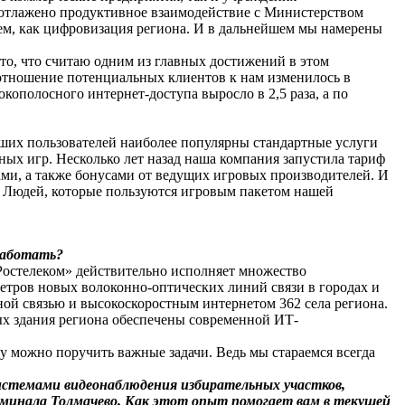
 отлажено продуктивное взаимодействие с Министерством
ем, как цифровизация региона. И в дальнейшем мы намерены
то, что считаю одним из главных достижений в этом
 отношение потенциальных клиентов к нам изменилось в
кополосного интернет-доступа выросло в 2,5 раза, а по
наших пользователей наиболее популярны стандартные услуги
ных игр. Несколько лет назад наша компания запустила тариф
ми, а также бонусами от ведущих игровых производителей. И
. Людей, которые пользуются игровым пакетом нашей
работать?
«Ростелеком» действительно исполняет множество
етров новых волоконно-оптических линий связи в городах и
ой связью и высокоскоростным интернетом 362 села региона.
ых здания региона обеспечены современной ИТ-
у можно поручить важные задачи. Ведь мы стараемся всегда
истемами видеонаблюдения избирательных участков,
минала Толмачево. Как этот опыт помогает вам в текущей