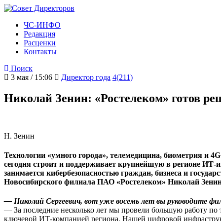
ЧС-ИНФО
Редакция
Расценки
Контакты
Поиск
3 мая / 15:06
Директор года
4(211)
Николай Зенин: «Ростелеком» готов ре
Н. Зенин
Технологии «умного города», телемедицина, биометрия и 4
сегодня строит и поддерживает крупнейшую в регионе ИТ-
занимается кибербезопасностью граждан, бизнеса и государ
Новосибирского филиала ПАО «Ростелеком» Николай Зени
— Николай Сергеевич, вот уже восемь лет вы руководите фи
— За последние несколько лет мы провели большую работу п
ключевой ИТ-компанией региона. Нашей цифровой инфраструк