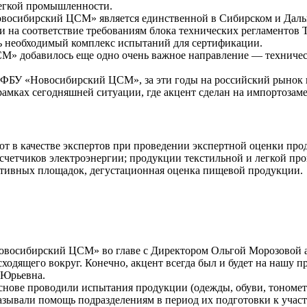
легкой промышленности.
восибирский ЦСМ» является единственной в Сибирском и Даль
 на соответствие требованиям блока технических регламентов 
ь необходимый комплекс испытаний для сертификации.
М» добавилось еще одно очень важное направление — техничес
ФБУ «Новосибирский ЦСМ», за эти годы на российский рынок в
рамках сегодняшней ситуации, где акцент сделан на импортозам
в качестве экспертов при проведении экспертной оценки прод
 счетчиков электроэнергии; продукции текстильной и легкой п
ортивных площадок, дегустационная оценка пищевой продукции.
овосибирский ЦСМ» во главе с Директором Ольгой Морозовой ак
одящего вокруг. Конечно, акцент всегда был и будет на нашу п
 Юрьевна.
ове проводили испытания продукции (одежды, обуви, тонометр
казывали помощь подразделениям в период их подготовки к уча