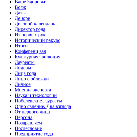
Ваше Здоровье
Вояж
Даты
Де-юре
Деловой календарь
Директор года
Из первых рук
Исторический ракурс
Итоги
Конференц-зал
Культурная эволюция
Лауреаты
Лидеры
Лица года
Лицо с обложки
Личное
Мнение эксперта
Наука и технологии
Нобелевские лауреаты
Одно явление. Два взгляда
От первого лица
Персона
Поздравляем
Послесловие
Предприятие года