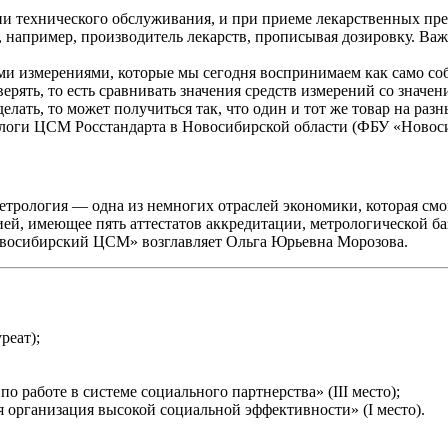
ции технического обслуживания, и при приеме лекарственных пр
, например, производитель лекарств, прописывая дозировку. Ва
и измерениями, которые мы сегодня воспринимаем как само соб
рять, то есть сравнивать значения средств измерений со значен
лать, то может получиться так, что один и тот же товар на разны
рологи ЦСМ Росстандарта в Новосибирской области (ФБУ «Ново
метрология — одна из немногих отраслей экономики, которая смог
й, имеющее пять аттестатов аккредитации, метрологической б
овосибирский ЦСМ» возглавляет Ольга Юрьевна Морозова.
реат);
 работе в системе социального партнерства» (III место);
 организация высокой социальной эффективности» (I место).