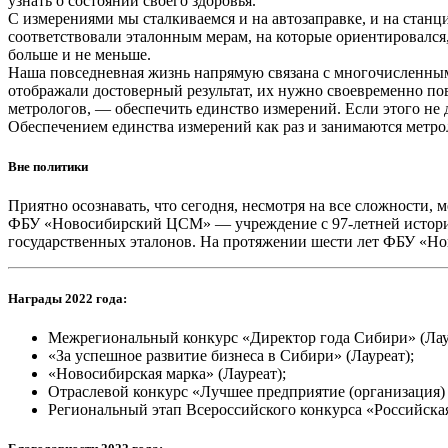
узнать о состоянии своего здоровья.
С измерениями мы сталкиваемся и на автозаправке, и на стан
соответствовали эталонным мерам, на которые ориентировался
больше и не меньше.
Наша повседневная жизнь напрямую связана с многочисленным
отображали достоверный результат, их нужно своевременно пове
метрологов, — обеспечить единство измерений. Если этого не де
Обеспечением единства измерений как раз и занимаются мет
Вне политики
Приятно осознавать, что сегодня, несмотря на все сложности, 
ФБУ «Новосибирский ЦСМ» — учреждение с 97-летней историе
государственных эталонов. На протяжении шести лет ФБУ «Н
Награды 2022 года:
Межрегиональный конкурс «Директор года Сибири» (Лау
«За успешное развитие бизнеса в Сибири» (Лауреат);
«Новосибирская марка» (Лауреат);
Отраслевой конкурс «Лучшее предприятие (организация) по
Региональный этап Всероссийского конкурса «Российская