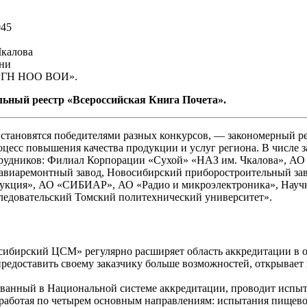
045
Чкалова
жни
РГН НОО ВОИ».
ьный реестр «Всероссийская Книга Почета».
становятся победителями разных конкурсов, — закономерный р
есс повышения качества продукции и услуг региона. В числе з
трудников: Филиал Корпорации «Сухой» «НАЗ им. Чкалова», А
авиаремонтный завод, Новосибирский приборостроительный зав
укция», АО «СИБИАР», АО «Радио и микроэлектроника», Науч
овательский Томский политехнический университет».
ибирский ЦСМ» регулярно расширяет область аккредитации в об
редоставить своему заказчику больше возможностей, открывает 
нный в Национальной системе аккредитации, проводит испыта
 работая по четырем основным направлениям: испытания пищев