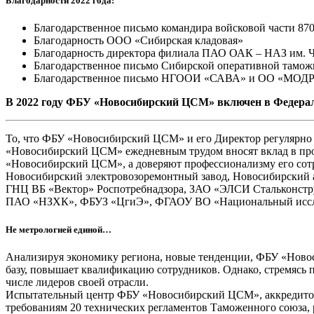
Благодарности 2022 года:
Благодарственное письмо командира войсковой части 87
Благодарность ООО «Сибирская кладовая»
Благодарность директора филиала ПАО ОАК – НАЗ им. 
Благодарственное письмо Сибирской оперативной тамо
Благодарственное письмо НГООИ «САВА» и ОО «МОД
В 2022 году ФБУ «Новосибирский ЦСМ» включен в Федерал
То, что ФБУ «Новосибирский ЦСМ» и его Директор регулярно 
«Новосибирский ЦСМ» ежедневным трудом вносят вклад в проц
«Новосибирский ЦСМ», а доверяют профессионализму его со
Новосибирский электровозоремонтный завод, Новосибирский 
ГНЦ ВБ «Вектор» Роспотребнадзора, ЗАО «ЭЛСИ Стальконстр
ПАО «НЗХК», ФБУЗ «ЦгиЭ», ФГАОУ ВО «Национальный исслед
Не метрологией единой…
Анализируя экономику региона, новые тенденции, ФБУ «Новос
базу, повышает квалификацию сотрудников. Однако, стремясь п
числе лидеров своей отрасли.
Испытательный центр ФБУ «Новосибирский ЦСМ», аккредитова
требованиям 20 технических регламентов Таможенного союза,