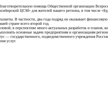
лаготворительную помощь Общественной организации Всероссий
сибирский ЦСМ» для жителей нашего региона, в том числе «Буд
ланты. В частности, два года подряд он оказывает финансов
шей стране всего второй год.
ой, в перспективе много актуальных разработок и планов, кот
ыполнять основные задачи предприятиям и организациям региона 
тус — государственного, подведомственного учреждения Росста
ния услуг.