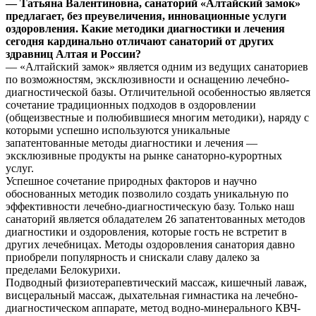
— Татьяна Валентиновна, санаторий «Алтайский замок»
предлагает, без преувеличения, инновационные услуги
оздоровления. Какие методики диагностики и лечения
сегодня кардинально отличают санаторий от других
здравниц Алтая и России?
— «Алтайский замок» является одним из ведущих санаториев
по возможностям, эксклюзивности и оснащению лечебно-
диагностической базы. Отличительной особенностью является
сочетание традиционных подходов в оздоровлении
(общеизвестные и полюбившиеся многим методики), наряду с
которыми успешно используются уникальные
запатентованные методы диагностики и лечения —
эксклюзивные продукты на рынке санаторно-курортных
услуг.
Успешное сочетание природных факторов и научно
обоснованных методик позволило создать уникальную по
эффективности лечебно-диагностическую базу. Только наш
санаторий является обладателем 26 запатентованных методов
диагностики и оздоровления, которые гость не встретит в
других лечебницах. Методы оздоровления санатория давно
приобрели популярность и снискали славу далеко за
пределами Белокурихи.
Подводный физиотерапевтический массаж, кишечный лаваж,
висцеральный массаж, дыхательная гимнастика на лечебно-
диагностическом аппарате, метод водно-минерального КВЧ-