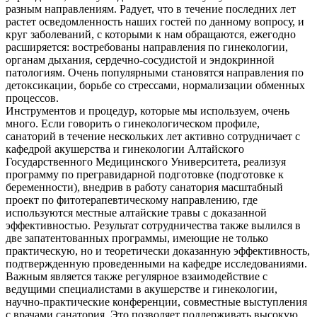
разным направлениям. Радует, что в течение последних лет
растет осведомленность наших гостей по данному вопросу, и
круг заболеваний, с которыми к нам обращаются, ежегодно
расширяется: востребованы направления по гинекологии,
органам дыхания, сердечно-сосудистой и эндокринной
патологиям. Очень популярными становятся направления по
детоксикации, борьбе со стрессами, нормализации обменных
процессов.
Инструментов и процедур, которые мы используем, очень
много. Если говорить о гинекологическом профиле,
санаторий в течение нескольких лет активно сотрудничает с
кафедрой акушерства и гинекологии Алтайского
Государственного Медицинского Университета, реализуя
программу по прегравидарной подготовке (подготовке к
беременности), внедрив в работу санатория масштабный
проект по фитотерапевтическому направлению, где
используются местные алтайские травы с доказанной
эффективностью. Результат сотрудничества также вылился в
две запатентованных программы, имеющие не только
практическую, но и теоретически доказанную эффективность,
подтвержденную проведенными на кафедре исследованиями.
Важным является также регулярное взаимодействие с
ведущими специалистами в акушерстве и гинекологии,
научно-практические конференции, совместные выступления
с врачами санатория. Это позволяет поддерживать высокую