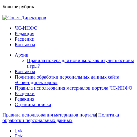
Больше рубрик
ЧС-ИНФО
Редакция
Расценки
Контакты
Архив
Правила покера для новичков: как изучить основы
игры?
Контакты
Политика обработки персональных данных сайта
«Совет директоров»
Правила использования материалов портала ЧС-ИНФО
Расценки
Редакция
Страница поиска
Правила использования материалов портала
|
Политика
обработки персональных данных
vk
ok