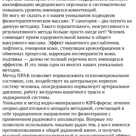
квалификацию медицинского персонала и систематически
повышать уровень имеющихся компетенций.
Не могу не сказать и о нашем уникальном подводном
физиотерапевтическом массаже. У санатория – два патента на
данную методику. Такого поразительного, неагрессивного и
результативного метода больше просто нигде нет! Человек
совмещает прием оздоровительной ванны и общего
вакуумного массажа. Эффект мышечного расслабления,
лифтинга, очищения кожи, стимуляция кровообращения и
обменных процессов, коррекция несовершенств кожи,
подтяжка — далеко не полный перечень всех имеющихся
эффектов. И это лишь одна из многих наших уникальных
методик.
Метод ПРАК позволяет нормализовать психоэмоциональное
состояние, сон, воздействует на центральную нервную
систему человека, опосредованно нормализует артериальное
давление, работу желудочно-кишечного тракта и
эндокринной системы.
Уникален и метод водно-минерального КВЧ-фореза: лечение
опорно-двигательного аппарата методикой, сочетающей в
себе традиционное направление по физиотерапии с
применением радонового аппликатора. Впервые это
позволило использовать локально радон тем, у кого имеются
противопоказания к общей радоновой ванне, и получать
высокий противовоспалительный и анальгетический эффект