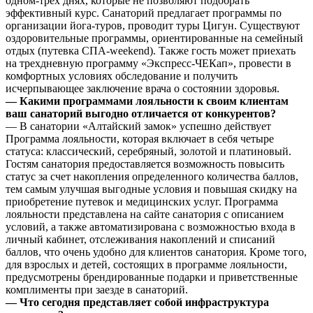
одном-трех днях, которые не позволяют подобрать
эффективный курс. Санаторий предлагает программы по
организации йога-туров, проводит туры Цигун. Существуют
оздоровительные программы, ориентированные на семейный
отдых (путевка СПА-weekend). Также гость может приехать
на трехдневную программу «Экспресс-ЧЕКап», провести в
комфортных условиях обследование и получить
исчерпывающее заключение врача о состоянии здоровья.
— Какими программами лояльности к своим клиентам
ваш санаторий выгодно отличается от конкурентов?
— В санатории «Алтайский замок» успешно действует
Программа лояльности, которая включает в себя четыре
статуса: классический, серебряный, золотой и платиновый.
Гостям санатория предоставляется возможность повысить
статус за счет накопления определенного количества баллов,
тем самым улучшая выгодные условия и повышая скидку на
приобретение путевок и медицинских услуг. Программа
лояльности представлена на сайте санатория с описанием
условий, а также автоматизирована с возможностью входа в
личный кабинет, отслеживания накоплений и списаний
баллов, что очень удобно для клиентов санатория. Кроме того,
для взрослых и детей, состоящих в программе лояльности,
предусмотрены брендированные подарки и приветственные
комплименты при заезде в санаторий.
— Что сегодня представляет собой инфраструктура