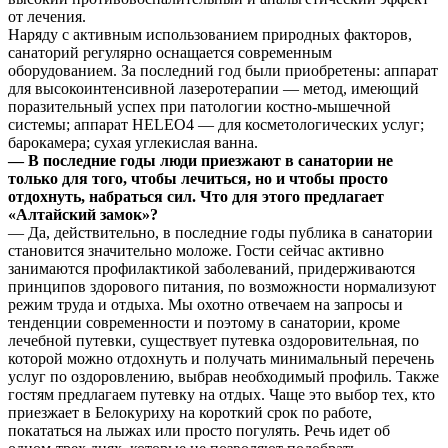
от лечения.
Наряду с активным использованием природных факторов,
санаторий регулярно оснащается современным
оборудованием. За последний год были приобретены: аппарат
для высокоинтенсивной лазеротерапии — метод, имеющий
поразительный успех при патологии костно-мышечной
системы; аппарат HELEO4 — для косметологических услуг;
барокамера; сухая углекислая ванна.
— В последние годы люди приезжают в санатории не
только для того, чтобы лечиться, но и чтобы просто
отдохнуть, набраться сил. Что для этого предлагает
«Алтайский замок»?
— Да, действительно, в последние годы публика в санатории
становится значительно моложе. Гости сейчас активно
занимаются профилактикой заболеваний, придерживаются
принципов здорового питания, по возможности нормализуют
режим труда и отдыха. Мы охотно отвечаем на запросы и
тенденции современности и поэтому в санатории, кроме
лечебной путевки, существует путевка оздоровительная, по
которой можно отдохнуть и получать минимальный перечень
услуг по оздоровлению, выбрав необходимый профиль. Также
гостям предлагаем путевку на отдых. Чаще это выбор тех, кто
приезжает в Белокуриху на короткий срок по работе,
покататься на лыжах или просто погулять. Речь идет об