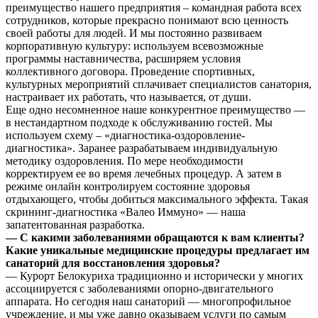
преимущество нашего предприятия – командная работа всех
сотрудников, которые прекрасно понимают всю ценность
своей работы для людей. И мы постоянно развиваем
корпоративную культуру: используем всевозможные
программы наставничества, расширяем условия
коллективного договора. Проведение спортивных,
культурных мероприятий сплачивает специалистов санатория,
настраивает их работать, что называется, от души.
Еще одно несомненное наше конкурентное преимущество —
в нестандартном подходе к обслуживанию гостей. Мы
используем схему – «диагностика-оздоровление-
диагностика». Заранее разрабатываем индивидуальную
методику оздоровления. По мере необходимости
корректируем ее во время лечебных процедур. А затем в
режиме онлайн контролируем состояние здоровья
отдыхающего, чтобы добиться максимального эффекта. Такая
скрининг-диагностика «Валео Иммуно» — наша
запатентованная разработка.
— С какими заболеваниями обращаются к вам клиенты?
Какие уникальные медицинские процедуры предлагает им
санаторий для восстановления здоровья?
— Курорт Белокуриха традиционно и исторически у многих
ассоциируется с заболеваниями опорно-двигательного
аппарата. Но сегодня наш санаторий — многопрофильное
учреждение, и мы уже давно оказываем услуги по самым