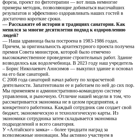
фореза, проект по фитотерапии — вот лишь немногие
примеры методик, позволяющие добиваться высочайших
результатов и эффективно оздоравливать наших гостей в
достаточно короткие сроки.
— Расскажите об истории и традициях санатория. Как
менялся за многие десятилетия подход к оздоровлению
людей?
— Наша здравница была построена в 1983-1986 годах.
Причем, за оригинальность архитектурного проекта получена
премия Совета министров, которой было отмечено
высококачественное проведение строительных работ. Здание
возводилось как водолечебница. В 2023 году наш учредитель
– Борис Николаевич Анисимов — выкупил здание и основал
на его базе санаторий.
С 2008 года санаторий начал работу по хозрасчетной
деятельности. Запатентовали ее и работаем по ней до сих пор.
Мы применяем и административно-командную систему
управления, и рыночную. Отличие нашей модели в том, что
рассматривается экономика не в целом предприятия, а
конкретного работника. Каждый сотрудник сам создает свой
бюджет, экономическую и технологическую карты. Из
экономики сотрудника затем складывается экономика
подразделений и всего санатория.
У «Алтайского замка» – более тридцати наград за
всевозможные инновации. Мы активно участвуем в