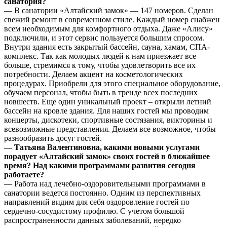
санатория?
— В санатории «Алтайский замок» — 147 номеров. Сделан
свежий ремонт в современном стиле. Каждый номер снабжен
всем необходимым для комфортного отдыха. Даже «Алису»
подключили, и этот сервис пользуется большим спросом.
Внутри здания есть закрытый бассейн, сауна, хамам, СПА-
комплекс. Так как молодых людей к нам приезжает все
больше, стремимся к тому, чтобы удовлетворить все их
потребности. Делаем акцент на косметологических
процедурах. Приобрели для этого специальное оборудование,
обучаем персонал, чтобы быть в тренде всех последних
новшеств. Еще один уникальный проект – открыли летний
бассейн на кровле здания. Для наших гостей мы проводим
концерты, дискотеки, спортивные состязания, викторины и
всевозможные представления. Делаем все возможное, чтобы
разнообразить досуг гостей.
— Татьяна Валентиновна, какими новыми услугами
порадует «Алтайский замок» своих гостей в ближайшее
время? Над какими программами развития сегодня
работаете?
— Работа над лечебно-оздоровительными программами в
санатории ведется постоянно. Одним из перспективных
направлений видим для себя оздоровление гостей по
сердечно-сосудистому профилю. С учетом большой
распространенности данных заболеваний, нередко