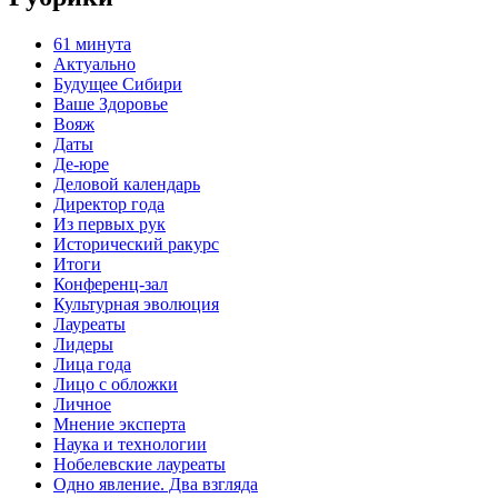
61 минута
Актуально
Будущее Сибири
Ваше Здоровье
Вояж
Даты
Де-юре
Деловой календарь
Директор года
Из первых рук
Исторический ракурс
Итоги
Конференц-зал
Культурная эволюция
Лауреаты
Лидеры
Лица года
Лицо с обложки
Личное
Мнение эксперта
Наука и технологии
Нобелевские лауреаты
Одно явление. Два взгляда