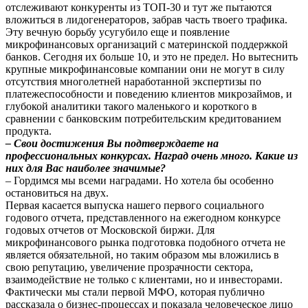
отслеживают конкуренты из ТОП-30 и тут же пытаются
вложиться в лидогенераторов, забрав часть твоего трафика.
Эту вечную борьбу усугубило еще и появление
микрофинансовых организаций с материнской поддержкой
банков. Сегодня их больше 10, и это не предел. Но вытеснить
крупные микрофинансовые компании они не могут в силу
отсутствия многолетней наработанной экспертизы по
платежеспособности и поведению клиентов микрозаймов, и
глубокой аналитики такого маленького и короткого в
сравнении с банковским потребительским кредитованием
продукта.
– Свои достижения Вы подтверждаете на
профессиональных конкурсах. Наград очень много. Какие из
них для Вас наиболее значимые?
– Гордимся мы всеми наградами. Но хотела бы особенно
остановиться на двух.
Первая касается выпуска нашего первого социального
годового отчета, представленного на ежегодном конкурсе
годовых отчетов от Московской биржи. Для
микрофинансового рынка подготовка подобного отчета не
является обязательной, но таким образом мы вложились в
свою репутацию, увеличение прозрачности сектора,
взаимодействие не только с клиентами, но и инвесторами.
Фактически мы стали первой МФО, которая публично
рассказала о бизнес-процессах и показала человеческое лицо