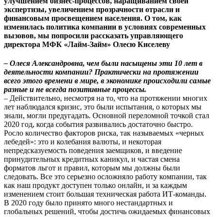
улучшением бизнес-процессов, наращиванием своей
экспертизы, увеличением прозрачности отрасли и
финансовым просвещением населения. О том, как
изменилась политика компании в условиях современных
вызовов, мы попросили рассказать управляющего
директора МФК «Лайм-Займ» Олесю Киселеву
– Олеся Александровна, чем были насыщены эти 10 лет в
деятельности компании? Практически на протяжении
всего этого времени в мире, в экономике происходили самые
разные и не всегда позитивные процессы.
– Действительно, несмотря на то, что на протяжении многих
лет наблюдался кризис, это были испытания, о которых мы
знали, могли предугадать. Основной переломной точкой стал
2020 год, когда события развивались достаточно быстро.
Росло количество факторов риска, так называемых «черных
лебедей»: это и колебания валюты, и некоторая
непредсказуемость поведения заемщиков, и введение
принудительных кредитных каникул, и частая смена
форматов льгот и правил, которым мы должны были
следовать. Все это серьезно осложняло работу компании, так
как наш продукт доступен только онлайн, и за каждым
изменением стоит большая техническая работа ИТ-команды.
В 2020 году было принято много нестандартных и
глобальных решений, чтобы достичь ожидаемых финансовых