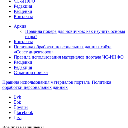
ЧС-ИНФО
Редакция
Расценки
Контакты
Архив
Правила покера для новичков: как изучить основы
игры?
Контакты
Политика обработки персональных данных сайта
«Совет директоров»
Правила использования материалов портала ЧС-ИНФО
Расценки
Редакция
Страница поиска
Правила использования материалов портала
|
Политика
обработки персональных данных
vk
ok
twitter
facebook
rss
Все права защищены