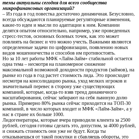
темы актуальны сегодня для всего сообщества
микрофинансовых организаций?
– Из года в год повестка достаточно динамичная. Безусловно,
всегда обсуждаются планируемые регуляторные изменения,
какие-то идеи и мысли по адаптации к ним. Компании
делятся опытом относительно, например, уже проведенных
стресс-тестов, основных болевых точек, как это может
повлиять на бизнес и что можно учесть. Важными являются
определенные задачи по цифровизации, появлению новых
видов мошенничества и способов им противостоять.
Но за 10 лет работы МФК «Лайм-Займ» стабильной остается
одна тема – несмотря на планомерное снижение
максимальной возможной доходности продуктов (займов), на
рынке из года в год растет стоимость лида. Это происходит
несмотря на консолидацию рынка, уход мелких игроков и
значительный перевес в сторону уже существующих
компаний, которые, когда-то взяв тренд динамичного
масштабирования, сейчас забирают на себя львиную долю
рынка. Примерно 80% рынка сейчас приходится на ТОП-30
компаний, в число которых входит и МФК «Лайм-Займ», а у
нас в стране их больше 1000.
Лидогенераторы, которые вчера приводили клиента за 2500
рублей, сегодня готовы сделать это, допустим, за 4000 рублей,
и снижать стоимость они уже не будут. Когда ты
отказываешься от такой покупки и сбавляешь обороты, это