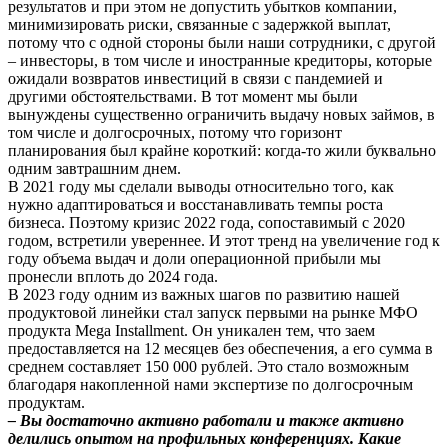
результатов и при этом не допустить убытков компании,
минимизировать риски, связанные с задержкой выплат,
потому что с одной стороны были наши сотрудники, с другой
– инвесторы, в том числе и иностранные кредиторы, которые
ожидали возвратов инвестиций в связи с пандемией и
другими обстоятельствами. В тот момент мы были
вынуждены существенно ограничить выдачу новых займов, в
том числе и долгосрочных, потому что горизонт
планирования был крайне короткий: когда-то жили буквально
одним завтрашним днем.
В 2021 году мы сделали выводы относительно того, как
нужно адаптироваться и восстанавливать темпы роста
бизнеса. Поэтому кризис 2022 года, сопоставимый с 2020
годом, встретили увереннее. И этот тренд на увеличение год к
году объема выдач и доли операционной прибыли мы
пронесли вплоть до 2024 года.
В 2023 году одним из важных шагов по развитию нашей
продуктовой линейки стал запуск первыми на рынке МФО
продукта Mega Installment. Он уникален тем, что заем
предоставляется на 12 месяцев без обеспечения, а его сумма в
среднем составляет 150 000 рублей. Это стало возможным
благодаря накопленной нами экспертизе по долгосрочным
продуктам.
– Вы достаточно активно работали и также активно
делились опытом на профильных конференциях. Какие