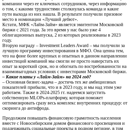
компании через ее ключевых сотрудников, через информацию
о том, с какими трудностями столкнулась команда и какие
пути выхода из них нашла. В результате получили призовое
место в номинации «Лучший дебют».
Кстати, МФК «Лайм-Займ» является эмитентом Московской
биржи с 2021 года. За это время у нас было уже 4
облигационных выпуска, 2 из которых реализованы в 2023
году.
Вторую награду – Investment Leaders Award – мы получили за
лучшую программу инвестирования в МФО. Она ценна тем,
что на фоне более крупных и опытных в данном направлении
инвестиций компаний мы смогли не просто наверстать их
опыт за короткий срок, но и обогнать по востребованности на
взаимовыгодных условиях с инвесторами Московской биржи.
– Какие планы у «Лайм-Займ» на 2024 год?
– Основная бизнес-задача – достичь тех же амбициозных
показателей прибыли, что и в 2023 году, и мы над этим уже
работаем. Также в 2024-2025 гг. надеемся запустить
собственную MLOPs-платформу, которая поможет
оптимизировать сразу весь комплекс внутренних процедур: от
скоринга до антифрода.
Продолжим повышать финансовую грамотность населения
вместе с Новосибирским домом финансового просвещения и
поддерживать социальные проекты в родном регионе, в том