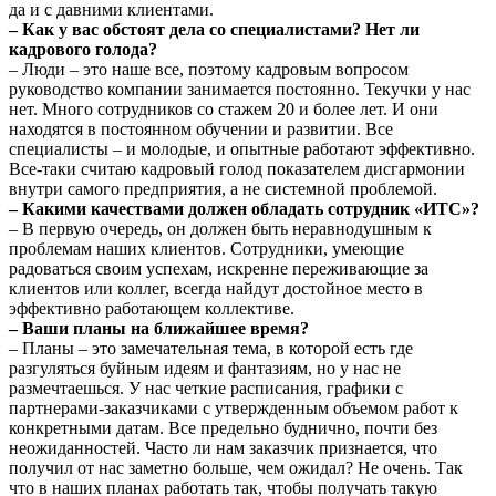
да и с давними клиентами.
– Как у вас обстоят дела со специалистами? Нет ли
кадрового голода?
– Люди – это наше все, поэтому кадровым вопросом
руководство компании занимается постоянно. Текучки у нас
нет. Много сотрудников со стажем 20 и более лет. И они
находятся в постоянном обучении и развитии. Все
специалисты – и молодые, и опытные работают эффективно.
Все-таки считаю кадровый голод показателем дисгармонии
внутри самого предприятия, а не системной проблемой.
– Какими качествами должен обладать сотрудник «ИТС»?
– В первую очередь, он должен быть неравнодушным к
проблемам наших клиентов. Сотрудники, умеющие
радоваться своим успехам, искренне переживающие за
клиентов или коллег, всегда найдут достойное место в
эффективно работающем коллективе.
– Ваши планы на ближайшее время?
– Планы – это замечательная тема, в которой есть где
разгуляться буйным идеям и фантазиям, но у нас не
размечтаешься. У нас четкие расписания, графики с
партнерами-заказчиками с утвержденным объемом работ к
конкретными датам. Все предельно буднично, почти без
неожиданностей. Часто ли нам заказчик признается, что
получил от нас заметно больше, чем ожидал? Не очень. Так
что в наших планах работать так, чтобы получать такую