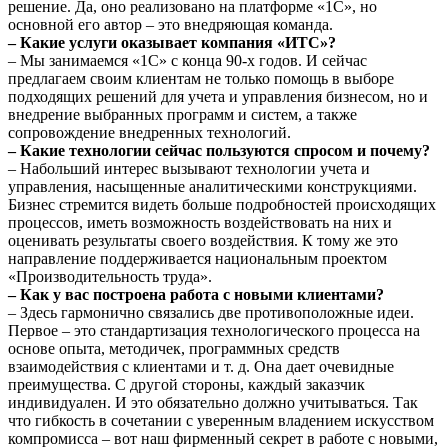
решение. Да, оно реализовано на платформе «1С», но
основной его автор – это внедряющая команда.
– Какие услуги оказывает компания «ИТС»?
– Мы занимаемся «1С» с конца 90-х годов. И сейчас
предлагаем своим клиентам не только помощь в выборе
подходящих решений для учета и управления бизнесом, но и
внедрение выбранных программ и систем, а также
сопровождение внедренных технологий.
– Какие технологии сейчас пользуются спросом и почему?
– Набольший интерес вызывают технологии учета и
управления, насыщенные аналитическими конструкциями.
Бизнес стремится видеть больше подробностей происходящих
процессов, иметь возможность воздействовать на них и
оценивать результаты своего воздействия. К тому же это
направление поддерживается национальным проектом
«Производительность труда».
– Как у вас построена работа с новыми клиентами?
– Здесь гармонично связались две противоположные идеи.
Первое – это стандартизация технологического процесса на
основе опыта, методичек, программных средств
взаимодействия с клиентами и т. д. Она дает очевидные
преимущества. С другой стороны, каждый заказчик
индивидуален. И это обязательно должно учитываться. Так
что гибкость в сочетании с уверенным владением искусством
компромисса – вот наш фирменный секрет в работе с новыми,