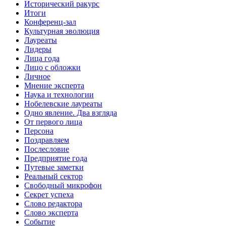
Исторический ракурс
Итоги
Конференц-зал
Культурная эволюция
Лауреаты
Лидеры
Лица года
Лицо с обложки
Личное
Мнение эксперта
Наука и технологии
Нобелевские лауреаты
Одно явление. Два взгляда
От первого лица
Персона
Поздравляем
Послесловие
Предприятие года
Путевые заметки
Реальный сектор
Свободный микрофон
Секрет успеха
Слово редактора
Слово эксперта
Событие