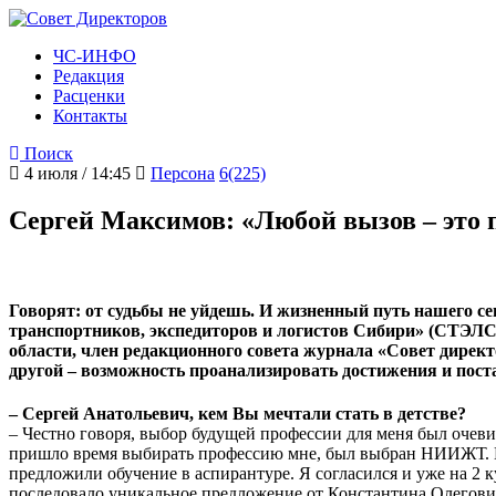
ЧС-ИНФО
Редакция
Расценки
Контакты
Поиск
4 июля / 14:45
Персона
6(225)
Сергей Максимов: «Любой вызов – это 
Говорят: от судьбы не уйдешь. И жизненный путь нашего се
транспортников, экспедиторов и логистов Сибири» (СТЭЛС
области, член редакционного совета журнала «Совет директо
другой – возможность проанализировать достижения и пост
– Сергей Анатольевич, кем Вы мечтали стать в детстве?
– Честно говоря, выбор будущей профессии для меня был очеви
пришло время выбирать профессию мне, был выбран НИИЖТ. Ву
предложили обучение в аспирантуре. Я согласился и уже на 2
последовало уникальное предложение от Константина Олеговича