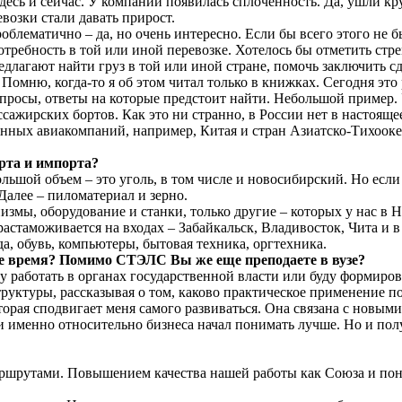
здесь и сейчас. У компаний появилась сплоченность. Да, ушли 
возки стали давать прирост.
облематично – да, но очень интересно. Если бы всего этого не 
отребность в той или иной перевозке. Хотелось бы отметить ст
редлагают найти груз в той или иной стране, помочь заключить сд
омню, когда-то я об этом читал только в книжках. Сегодня это 
росы, ответы на которые предстоит найти. Небольшой пример. 
пассажирских бортов. Как это ни странно, в России нет в насто
нных авиакомпаний, например, Китая и стран Азиатско-Тихооке
рта и импорта?
ольшой объем – это уголь, в том числе и новосибирский. Но если 
Далее – пиломатериал и зерно.
измы, оборудование и станки, только другие – которых у нас в 
астаможивается на входах – Забайкальск, Владивосток, Чита и в 
а, обувь, компьютеры, бытовая техника, оргтехника.
ее время? Помимо СТЭЛС Вы же еще преподаете в вузе?
ду работать в органах государственной власти или буду формиро
труктуры, рассказывая о том, каково практическое применение 
оторая сподвигает меня самого развиваться. Она связана с новы
щи именно относительно бизнеса начал понимать лучше. Но и пол
маршрутами. Повышением качества нашей работы как Союза и п