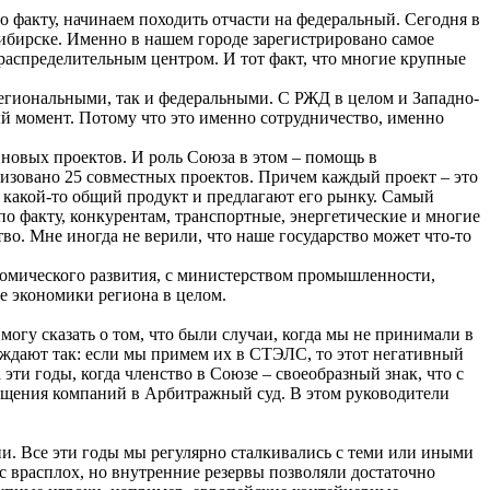
 факту, начинаем походить отчасти на федеральный. Сегодня в
ибирске. Именно в нашем городе зарегистрировано самое
аспределительным центром. И тот факт, что многие крупные
региональными, так и федеральными. С РЖД в целом и Западно-
ый момент. Потому что это именно сотрудничество, именно
новых проектов. И роль Союза в этом – помощь в
изовано 25 совместных проектов. Причем каждый проект – это
 какой-то общий продукт и предлагают его рынку. Самый
 факту, конкурентам, транспортные, энергетические и многие
во. Мне иногда не верили, что наше государство может что-то
номического развития, с министерством промышленности,
е экономики региона в целом.
могу сказать о том, что были случаи, когда мы не принимали в
уждают так: если мы примем их в СТЭЛС, то этот негативный
эти годы, когда членство в Союзе – своеобразный знак, что с
ращения компаний в Арбитражный суд. В этом руководители
ни. Все эти годы мы регулярно сталкивались с теми или иными
с врасплох, но внутренние резервы позволяли достаточно