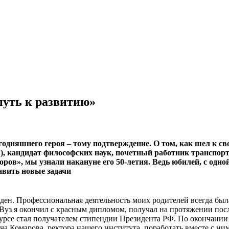
путь к развитию»
годняшнего героя – тому подтверждение. О том, как шел к с
), кандидат философских наук, почетный работник транспор
ров», мы узнали накануне его 50-летия. Ведь юбилей, с одно
авить новые задачи
ден. Профессиональная деятельность моих родителей всегда была
з я окончил с красным дипломом, получал на протяжении посл
 курсе стал получателем стипендии Президента РФ. По окончани
 Комарова, ректора нашего института, поработать вместе с ним