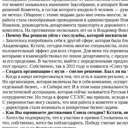
тот момент называлось нынешнее Заксобрание, в аппарате Комит
решений Комитета, в состав которого входило 6 человек — руко
не мечтал. Общение с этими людьми дало мне очень многое, за
работа стала своеобразным проводником в администрацию Ново
Никонов, руководитель департамента транспорта и дорожного 
комплекса. На протяжении нескольких лет он и Владимир Ви
– Почему Вы решили уйти с госслужбы, которой посвятили 
– Захотелось попробовать себя в другой сфере, которая была б
Академпарка. Кстати, сегодня очень многие специалисты, психо
положительный эффект для всех сторон. Для меня эта перемена 
которыми я взаимодействовал по линии департамента, с предло
за его пределами. В частности, выйти с определенными предло
этот процесс. Собственно, так в 2011 году и появился «Союз 
– Создать организацию с нуля – смелое решение. Был ли на
– Когда я начал интересоваться тем, что есть в нашем регионе,
Но организации, которая включала бы в себя компании, осущес
отдельный бизнес, – в Сибири нет. И в этом наша уникальност
логистической ассоциации, которая сейчас называется Русская
сотрудничестве. Но тогда к форме СТЭЛС мы пришли, исходя и
С уверенностью могу сказать, что моя работа в комитете и пр
– директоров стали возникать и конкретные бизнес-задачи.
– Как Вы оцениваете достижения Союза сегодня? Кстати, о
– Хотел бы подчеркнуть, что к участию в премии Столыпина н
что, собственно, хотел бы поблагодарить. Победу считаю заслу
регионе, но и на федеральном уровне.