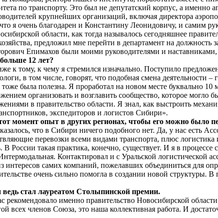
ета по транспорту. Это был не депутатский корпус, а именно ап
водителей крупнейших организаций, включая директора аэропорта
 что я очень благодарен и Константину Леонидовичу, и самим ру
сибирской области, как тогда называлось сегодняшнее правител
хозяйства, предложил мне перейти в департамент на должность з
кторович Епимахов были моими руководителями и наставниками,
больше 12 лет?
лиже к тому, к чему я стремился изначально. Поступило предлож
логи, в том числе, говорят, что подобная смена деятельности – 
тоже была полезна. Я проработал на новом месте буквально 10 м
жением организовать и возглавить сообщество, которое могло б
жениями в правительство области. Я знал, как выстроить механи
транспортников, экспедиторов и логистов Сибири».
 тот момент опыт в других регионах, чтобы его можно было п
 оказалось, что в Сибири ничего подобного нет. Да, у нас есть А
твляющие перевозки всеми видами транспорта, плюс логистика и
ь. В России такая практика, конечно, существует. И я в процес
 Интермодальная. Контактировал и с Уральской логистической ас
з интересов самих компаний, пожелавших объединиться для опре
авительстве очень сильно помогла в создании новой структуры.
н ведь стал лауреатом Столыпинской премии.
ас рекомендовало именно правительство Новосибирской области.
гой всех членов Союза, это наша коллективная работа. И достато