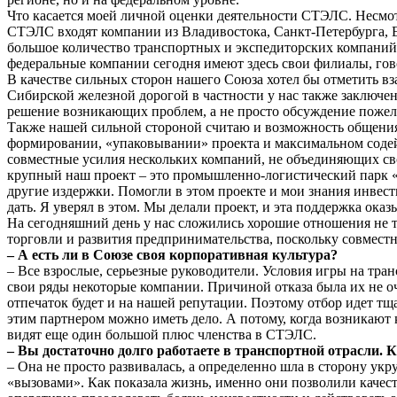
Что касается моей личной оценки деятельности СТЭЛС. Несмотр
СТЭЛС входят компании из Владивостока, Санкт-Петербурга, Е
большое количество транспортных и экспедиторских компаний
федеральные компании сегодня имеют здесь свои филиалы, гово
В качестве сильных сторон нашего Союза хотел бы отметить вз
Сибирской железной дорогой в частности у нас также заключен
решение возникающих проблем, а не просто обсуждение пожел
Также нашей сильной стороной считаю и возможность общения 
формировании, «упаковывании» проекта и максимальном содейс
совместные усилия нескольких компаний, не объединяющих сво
крупный наш проект – это промышленно-логистический парк «В
другие издержки. Помогли в этом проекте и мои знания инвест
дать. Я уверял в этом. Мы делали проект, и эта поддержка оказ
На сегодняшний день у нас сложились хорошие отношения не 
торговли и развития предпринимательства, поскольку совмест
– А есть ли в Союзе своя корпоративная культура?
– Все взрослые, серьезные руководители. Условия игры на тран
свои ряды некоторые компании. Причиной отказа была их не о
отпечаток будет и на нашей репутации. Поэтому отбор идет тща
этим партнером можно иметь дело. А потому, когда возникают
видят еще один большой плюс членства в СТЭЛС.
– Вы достаточно долго работаете в транспортной отрасли. К
– Она не просто развивалась, а определенно шла в сторону ук
«вызовами». Как показала жизнь, именно они позволили качест