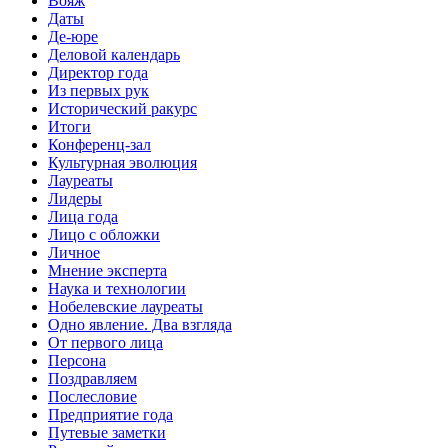
Вояж
Даты
Де-юре
Деловой календарь
Директор года
Из первых рук
Исторический ракурс
Итоги
Конференц-зал
Культурная эволюция
Лауреаты
Лидеры
Лица года
Лицо с обложки
Личное
Мнение эксперта
Наука и технологии
Нобелевские лауреаты
Одно явление. Два взгляда
От первого лица
Персона
Поздравляем
Послесловие
Предприятие года
Путевые заметки