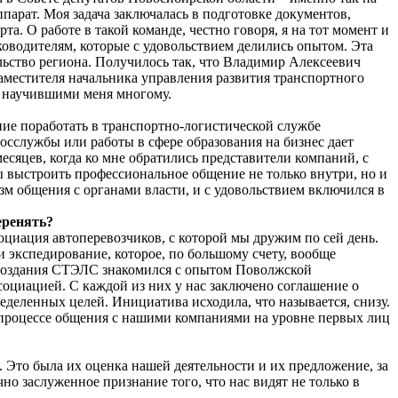
парат. Моя задача заключалась в подготовке документов,
. О работе в такой команде, честно говоря, я на тот момент и
ководителям, которые с удовольствием делились опытом. Эта
ьство региона. Получилось так, что Владимир Алексеевич
аместителя начальника управления развития транспортного
 научившими меня многому.
ение поработать в транспортно-логистической службе
госслужбы или работы в сфере образования на бизнес дает
есяцев, когда ко мне обратились представители компаний, с
ы выстроить профессиональное общение не только внутри, но и
зм общения с органами власти, и с удовольствием включился в
еренять?
ссоциация автоперевозчиков, с которой мы дружим по сей день.
 экспедирование, которое, по большому счету, вообще
се создания СТЭЛС знакомился с опытом Поволжской
социацией. С каждой из них у нас заключено соглашение о
деленных целей. Инициатива исходила, что называется, снизу.
 В процессе общения с нашими компаниями на уровне первых лиц
 Это была их оценка нашей деятельности и их предложение, за
чно заслуженное признание того, что нас видят не только в