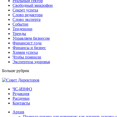
Реальный сектор
Свободный микрофон
Секрет успеха
Слово редактора
Слово эксперта
Событие
Тенденции
Тренды
Управляем бизнесом
Финансист года
Финансы и бизнес
Химия успеха
Чтобы помнили
Экспертиза здоровья
Больше рубрик
ЧС-ИНФО
Редакция
Расценки
Контакты
Архив
Правила покера для новичков: как изучить основы 