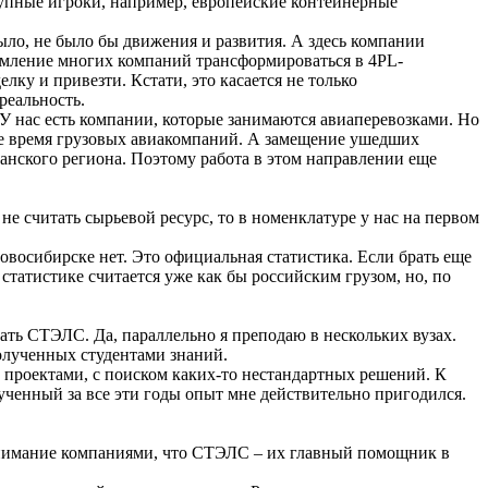
крупные игроки, например, европейские контейнерные
было, не было бы движения и развития. А здесь компании
ремление многих компаний трансформироваться в 4PL-
елку и привезти. Кстати, это касается не только
реальность.
У нас есть компании, которые занимаются авиаперевозками. Но
ящее время грузовых авиакомпаний. А замещение ушедших
анского региона. Поэтому работа в этом направлении еще
не считать сырьевой ресурс, то в номенклатуре у нас на первом
Новосибирске нет. Это официальная статистика. Если брать еще
статистике считается уже как бы российским грузом, но, по
вать СТЭЛС. Да, параллельно я преподаю в нескольких вузах.
полученных студентами знаний.
ми проектами, с поиском каких-то нестандартных решений. К
ученный за все эти годы опыт мне действительно пригодился.
онимание компаниями, что СТЭЛС – их главный помощник в