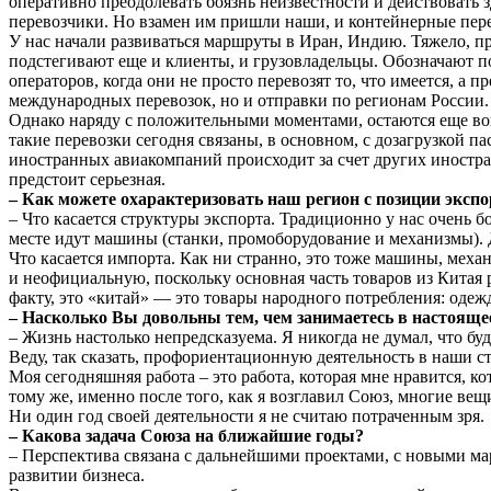
оперативно преодолевать боязнь неизвестности и действовать 
перевозчики. Но взамен им пришли наши, и контейнерные пере
У нас начали развиваться маршруты в Иран, Индию. Тяжело, пр
подстегивают еще и клиенты, и грузовладельцы. Обозначают п
операторов, когда они не просто перевозят то, что имеется, а п
международных перевозок, но и отправки по регионам России. П
Однако наряду с положительными моментами, остаются еще воп
такие перевозки сегодня связаны, в основном, с дозагрузкой 
иностранных авиакомпаний происходит за счет других иностра
предстоит серьезная.
– Как можете охарактеризовать наш регион с позиции экспо
– Что касается структуры экспорта. Традиционно у нас очень б
месте идут машины (станки, промоборудование и механизмы). 
Что касается импорта. Как ни странно, это тоже машины, механ
и неофициальную, поскольку основная часть товаров из Китая р
факту, это «китай» — это товары народного потребления: одежд
– Насколько Вы довольны тем, чем занимаетесь в настоящ
– Жизнь настолько непредсказуема. Я никогда не думал, что бу
Веду, так сказать, профориентационную деятельность в наши с
Моя сегодняшняя работа – это работа, которая мне нравится, к
тому же, именно после того, как я возглавил Союз, многие ве
Ни один год своей деятельности я не считаю потраченным зря.
– Какова задача Союза на ближайшие годы?
– Перспектива связана с дальнейшими проектами, с новыми 
развитии бизнеса.