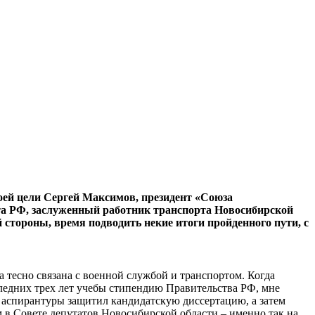
воей цели Сергей Максимов, президент «Союза
та РФ, заслуженный работник транспорта Новосибирской
й стороны, время подводить некие итоги пройденного пути, с
 тесно связана с военной службой и транспортом. Когда
едних трех лет учебы стипендию Правительства РФ, мне
и аспирантуры защитил кандидатскую диссертацию, а затем
 в Совете депутатов Новосибирской области – именно так на