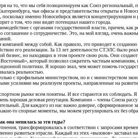
я на то, что мы себя позиционируем как Союз региональный, по
катеринбурга, чьи офисы и представительства открыты в Новос
, поскольку именно Новосибирск является концентрирующим и р
рит о том, что они видят потенциал нашего города.
аимодействие с органами государственной власти, причем, как 
о соглашение о сотрудничестве. Это, на мой взгляд, очень важн
аний.
компаний между собой. Как правило, это приводит к созданию 
твии его реализации. За 13 лет деятельности СТЭЛС было реал
й бизнес, но находящих в этом проекте свою роль. Они создают
осточный», который позволил сократить частным компаниям, по
иционной политики. Я хорошо знал, чем может помочь государст
ывалась реальностью.
только с профильным министерством, но и с министерством эко
ными усилиями мы реализуем проекты, направленные на развити
спортном рынке всем понятны. И все стараются их соблюдать. Я 
чень хорошая деловая репутация. Компании – члены Союза расс
тельный. Для каждого из нас важно доверие, сформированное за 
 какие-то спорные моменты, мы можем урегулировать их без об
ак она менялась за эти годы?
рупнения, трансформировалась в соответствии с запросами време
венно развиться отрасли. Каждый из этих «вызовов» заставал на