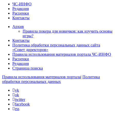
ЧС-ИНФО
Редакция
Расценки
Контакты
Архив
Правила покера для новичков: как изучить основы
игры?
Контакты
Политика обработки персональных данных сайта
«Совет директоров»
Правила использования материалов портала ЧС-ИНФО
Расценки
Редакция
Страница поиска
Правила использования материалов портала
|
Политика
обработки персональных данных
vk
ok
twitter
facebook
rss