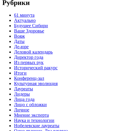
Рубрики
61 минута
Актуально
Будущее Сибири
Ваше Здоровье
Вояж
Даты
Де-юре
Деловой календарь
Директор года
Из первых рук
Исторический ракурс
Итоги
Конференц-зал
Культурная эволюция
Лауреаты
Лидеры
Лица года
Лицо с обложки
Личное
Мнение эксперта
Наука и технологии
Нобелевские лауреаты
Одно явление. Два взгляда