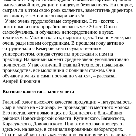
выпускаемой продукции и пищевую безопасность. На вопрос,
сыграл ли в этом свою роль коллектив, заместитель директора
воскликнул: «Это и не оговаривается!»
«У нас очень трудолюбивые сотрудники. Это «костяк»,
некоторые из них проработали здесь уже 20 лет. Они и
самообучались, и обучались непосредственно в вузах,
техникумах. Можно сказать, выросли здесь. Тем не менее, мы
очень рады новым сотрудникам. В прошлом году активно
сотрудничали с Кемеровским государственным
университетом, откуда студенты приезжали к нам на
практику. На данный момент среднее звено укомплектовано
полностью. У нас отличный главный технолог, начальник
производства, все молочники с большим стажем. Они
обучают других и сами постоянно учатся», – рассказал
Андрей Биюшкин.
Высокое качество – залог успеха
Главный залог высокого качества продукции – натуральность.
Сыр и масло на «СибБарСе» производят из местного молока.
Его поставляют прямо в цех из Здвинского и ближайших
районов Новосибирской области: Купинского, Баганского,
Карасукского, Доволенского. При этом молоко проверяют
здесь же, на заводе, в специализированных лабораториях.
Тщательный контроль качества продукции ведется, начиная с