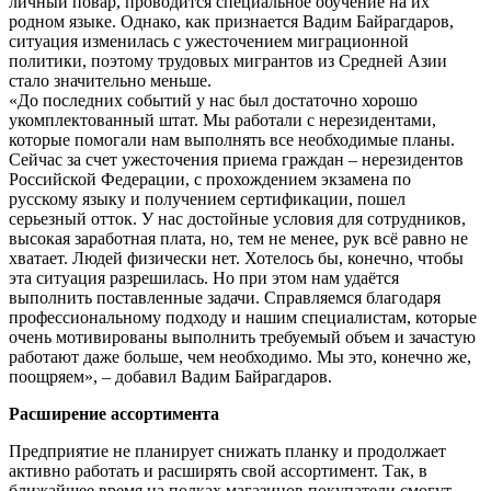
личный повар, проводится специальное обучение на их
родном языке. Однако, как признается Вадим Байрагдаров,
ситуация изменилась с ужесточением миграционной
политики, поэтому трудовых мигрантов из Средней Азии
стало значительно меньше.
«До последних событий у нас был достаточно хорошо
укомплектованный штат. Мы работали с нерезидентами,
которые помогали нам выполнять все необходимые планы.
Сейчас за счет ужесточения приема граждан – нерезидентов
Российской Федерации, с прохождением экзамена по
русскому языку и получением сертификации, пошел
серьезный отток. У нас достойные условия для сотрудников,
высокая заработная плата, но, тем не менее, рук всё равно не
хватает. Людей физически нет. Хотелось бы, конечно, чтобы
эта ситуация разрешилась. Но при этом нам удаётся
выполнить поставленные задачи. Справляемся благодаря
профессиональному подходу и нашим специалистам, которые
очень мотивированы выполнить требуемый объем и зачастую
работают даже больше, чем необходимо. Мы это, конечно же,
поощряем», – добавил Вадим Байрагдаров.
Расширение ассортимента
Предприятие не планирует снижать планку и продолжает
активно работать и расширять свой ассортимент. Так, в
ближайшее время на полках магазинов покупатели смогут