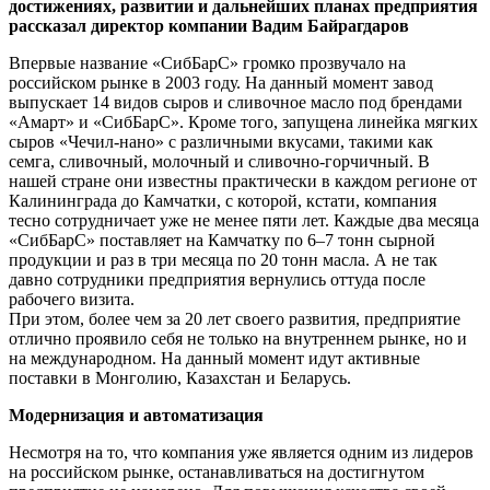
достижениях, развитии и дальнейших планах предприятия
рассказал директор компании Вадим Байрагдаров
Впервые название «СибБарС» громко прозвучало на
российском рынке в 2003 году. На данный момент завод
выпускает 14 видов сыров и сливочное масло под брендами
«Амарт» и «СибБарС». Кроме того, запущена линейка мягких
сыров «Чечил-нано» с различными вкусами, такими как
семга, сливочный, молочный и сливочно-горчичный. В
нашей стране они известны практически в каждом регионе от
Калининграда до Камчатки, с которой, кстати, компания
тесно сотрудничает уже не менее пяти лет. Каждые два месяца
«СибБарС» поставляет на Камчатку по 6–7 тонн сырной
продукции и раз в три месяца по 20 тонн масла. А не так
давно сотрудники предприятия вернулись оттуда после
рабочего визита.
При этом, более чем за 20 лет своего развития, предприятие
отлично проявило себя не только на внутреннем рынке, но и
на международном. На данный момент идут активные
поставки в Монголию, Казахстан и Беларусь.
Модернизация и автоматизация
Несмотря на то, что компания уже является одним из лидеров
на российском рынке, останавливаться на достигнутом