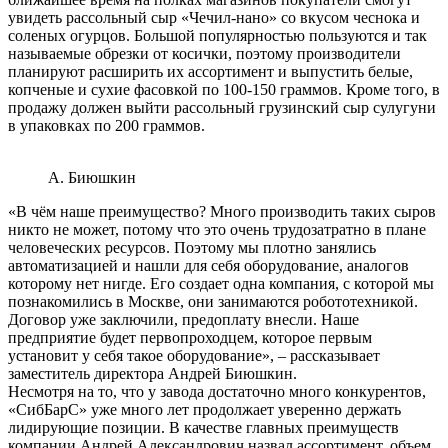
увидеть рассольный сыр «Чечил-нано» со вкусом чеснока и
соленых огурцов. Большой популярностью пользуются и так
называемые обрезки от косички, поэтому производители
планируют расширить их ассортимент и выпустить белые,
копченые и сухие фасовкой по 100-150 граммов. Кроме того, в
продажу должен выйти рассольный грузинский сыр сулугуни
в упаковках по 200 граммов.
А. Биюшкин
«В чём наше преимущество? Много производить таких сыров
никто не может, потому что это очень трудозатратно в плане
человеческих ресурсов. Поэтому мы плотно занялись
автоматизацией и нашли для себя оборудование, аналогов
которому нет нигде. Его создает одна компания, с которой мы
познакомились в Москве, они занимаются робототехникой.
Договор уже заключили, предоплату внесли. Наше
предприятие будет первопроходцем, которое первым
установит у себя такое оборудование», – рассказывает
заместитель директора Андрей Биюшкин.
Несмотря на то, что у завода достаточно много конкурентов,
«СибБарС» уже много лет продолжает уверенно держать
лидирующие позиции. В качестве главных преимуществ
компании Андрей Александрович назвал ассортимент, объем