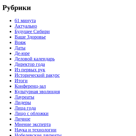
Рубрики
61 минута
Актуально
Будущее Сибири
Ваше Здоровье
Вояж
Даты
Де-юре
Деловой календарь
Директор года
Из первых рук
Исторический ракурс
Итоги
Конференц-зал
Культурная эволюция
Лауреаты
Лидеры
Лица года
Лицо с обложки
Личное
Мнение эксперта
Наука и технологии
Нобелевские лауреаты