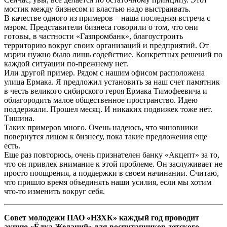
мостик между бизнесом и властью надо выстраивать.
В качестве одного из примеров – наша последняя встреча с
мэром. Представители бизнеса говорили о том, что они
готовы, в частности «Газпромбанк», благоустроить
территорию вокруг своих организаций и предприятий. От
мэрии нужно было лишь содействие. Конкретных решений по
каждой ситуации по-прежнему нет.
Или другой пример. Рядом с нашим офисом расположена
улица Ермака. Я предложил установить за наш счет памятник
в честь великого сибирского героя Ермака Тимофеевича и
облагородить малое общественное пространство. Идею
поддержали. Прошел месяц. И никаких подвижек тоже нет.
Тишина.
Таких примеров много. Очень надеюсь, что чиновники
повернутся лицом к бизнесу, пока такие предложения еще
есть.
Еще раз повторюсь, очень признателен банку «Акцепт» за то,
что он привлек внимание к этой проблеме. Он заслуживает не
просто поощрения, а поддержки в своем начинании. Считаю,
что пришло время объединять наши усилия, если мы хотим
что-то изменить вокруг себя.
Совет молодежи ПАО «НЗХК» каждый год проводит
акцию «Ёлка Желаний» для воспитанников детского