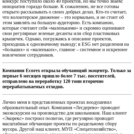
конкурс поступило около 40 проектов, но мы точно знаем:
инициатив гораздо больше. К сожалению, не все готовы
открыто рассказывать о своих добрых делах. Кто-то считает,
что волонтерское движение – это нормально, и не стоит об
этом заявлять на большую аудиторию. Есть компании,
которые считают себя «маленькими» и скромно оценивают
свои регулярные зеленые десанты или сбор пластиковых
крышечек. Однако, погружаясь в описание проектов,
приходишь к однозначному выводу: в ESG нет разделения на
«больших» и «маленьких», главное – системное и искреннее
вовлечение сотрудников.
Компания Ecorex открыла обучающий экоцентр. Только за
первые 6 месяцев пришло более 7 тыс. посетителей,
отправлено на переработку 120 тонн вторично
перерабатываемых отходов.
Лично меня в представленных проектах воодушевил
образовательный опыт. Компания «Лесдерево» проводит
экоэкскурсии на производство для школьников. Наш клиент
«Экорекс» построил полигон, где регулярно проводит
масштабные обучающие проекты по раздельному сбору
мусора. Другой наш клиент, МУП «Спецатохозяйство»,