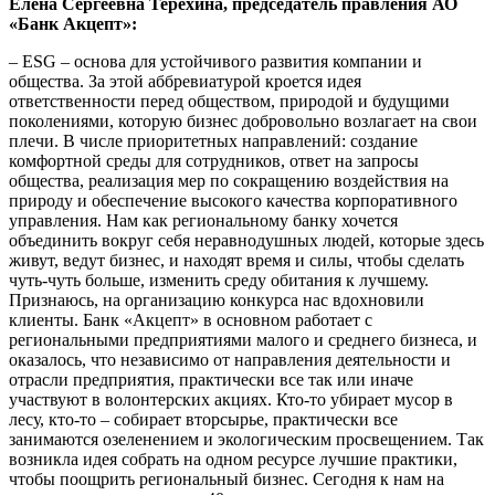
Елена Сергеевна Терехина, председатель правления АО
«Банк Акцепт»:
– ESG – основа для устойчивого развития компании и
общества. За этой аббревиатурой кроется идея
ответственности перед обществом, природой и будущими
поколениями, которую бизнес добровольно возлагает на свои
плечи. В числе приоритетных направлений: создание
комфортной среды для сотрудников, ответ на запросы
общества, реализация мер по сокращению воздействия на
природу и обеспечение высокого качества корпоративного
управления. Нам как региональному банку хочется
объединить вокруг себя неравнодушных людей, которые здесь
живут, ведут бизнес, и находят время и силы, чтобы сделать
чуть-чуть больше, изменить среду обитания к лучшему.
Признаюсь, на организацию конкурса нас вдохновили
клиенты. Банк «Акцепт» в основном работает с
региональными предприятиями малого и среднего бизнеса, и
оказалось, что независимо от направления деятельности и
отрасли предприятия, практически все так или иначе
участвуют в волонтерских акциях. Кто-то убирает мусор в
лесу, кто-то – собирает вторсырье, практически все
занимаются озеленением и экологическим просвещением. Так
возникла идея собрать на одном ресурсе лучшие практики,
чтобы поощрить региональный бизнес. Сегодня к нам на