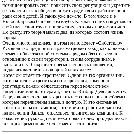
позиционировать себя, повысить свою репутацию и укрепить
ее, закрепиться в обществе и жить ради своих работников и
ради своих детей. И таких уже немало. В том числе и в
Новосибирском банковском клубе. Каждая из них нащупывает
свой путь, свои точки приложения, которых предостаточно.
По факту, это теория малых дел, из которых состоит жизнь
города.
Очень много, например, в этом плане делает «Сибстекло».
Руководство предприятия рассматривает завод как ключевой
элемент общественной системы с рядом обязательств по
отношению к своей территории, своим сотрудникам, к
наставникам. Сохраняет преемственность поколений,
поддерживает ветеранов, детей и так далее.
Хотел бы отметить строителей. Одной из тех организаций,
которая хочет закрепиться на территории, кому ценна
репутация, важны обязательства перед коллективом,
клиентами или партнерами, считаю «СибирьДевелопмент».
Ее руководство старается решать все социальные проблемы,
которые перечислены выше, в долгую. И это системная
работа, а не разовая акция, в отличии от работы в данном
направлении банков, страховых, лизинговых компаний. К
сожалению, руководители некоторых из них придерживаются
позиции временщика: после меня – хоть потоп.