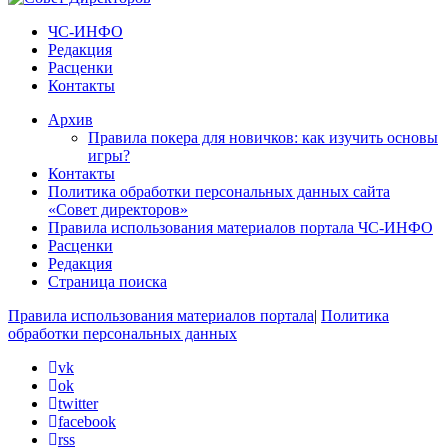
ЧС-ИНФО
Редакция
Расценки
Контакты
Архив
Правила покера для новичков: как изучить основы
игры?
Контакты
Политика обработки персональных данных сайта
«Совет директоров»
Правила использования материалов портала ЧС-ИНФО
Расценки
Редакция
Страница поиска
Правила использования материалов портала
|
Политика
обработки персональных данных
vk
ok
twitter
facebook
rss