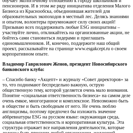
обучает экологичному отношению к городу школьников и
пенсионеров. И в этом же ряду инициатива отделения Малого
Бизнеса из Краснообска, объединившая жителей для
образовательных экопоходов в местный лес. Делясь знаниями
и опытом, волонтеры приумножают силу своих акций!
Призываю всех поддерживать любые ESG инициативы –
участвуйте лично, откликайтесь на организованные акции, не
бойтесь сами становиться лидерами и приглашать
единомышленников. И, конечно, поддержите наш общий
проект, рассказывайте на странице www.esgakcept.ru о своем
корпоративном опыте.
Владимир Гаврилович Женов, президент Новосибирского
банковского клуба:
– Спасибо банку «Акцепт» и журналу «Совет директоров» за
то, что поднимают беспредельно важную, острую
общественную тему, которой уделяется очень мало внимания.
Понятие «социальная ответственность бизнеса» на самом деле
очень емкое, многогранное и комплексное. Невозможно быть
в обществе и быть свободным от него. Не очень люблю
англицизмы, поэтому предпочел бы изложить значение
аббревиатуры ESG на русском языке: окружающая среда,
социальная ответственность и корпоративная культура. Эта
структура отражает все направления деятельности, которые
должны быть присущи любой организации, желающей