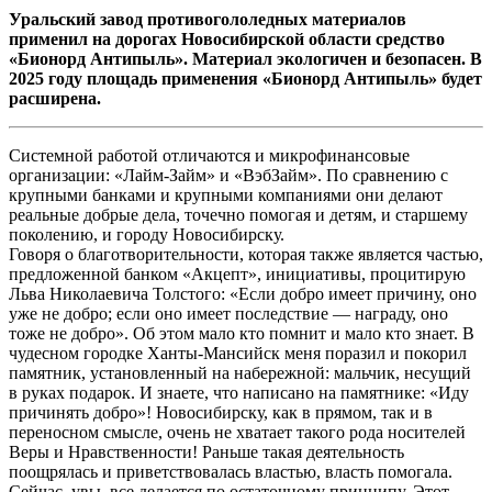
Уральский завод противогололедных материалов
применил на дорогах Новосибирской области средство
«Бионорд Антипыль». Материал экологичен и безопасен. В
2025 году площадь применения «Бионорд Антипыль» будет
расширена.
Системной работой отличаются и микрофинансовые
организации: «Лайм-Займ» и «ВэбЗайм». По сравнению с
крупными банками и крупными компаниями они делают
реальные добрые дела, точечно помогая и детям, и старшему
поколению, и городу Новосибирску.
Говоря о благотворительности, которая также является частью,
предложенной банком «Акцепт», инициативы, процитирую
Льва Николаевича Толстого: «Если добро имеет причину, оно
уже не добро; если оно имеет последствие — награду, оно
тоже не добро». Об этом мало кто помнит и мало кто знает. В
чудесном городке Ханты-Мансийск меня поразил и покорил
памятник, установленный на набережной: мальчик, несущий
в руках подарок. И знаете, что написано на памятнике: «Иду
причинять добро»! Новосибирску, как в прямом, так и в
переносном смысле, очень не хватает такого рода носителей
Веры и Нравственности! Раньше такая деятельность
поощрялась и приветствовалась властью, власть помогала.
Сейчас, увы, все делается по остаточному принципу. Этот