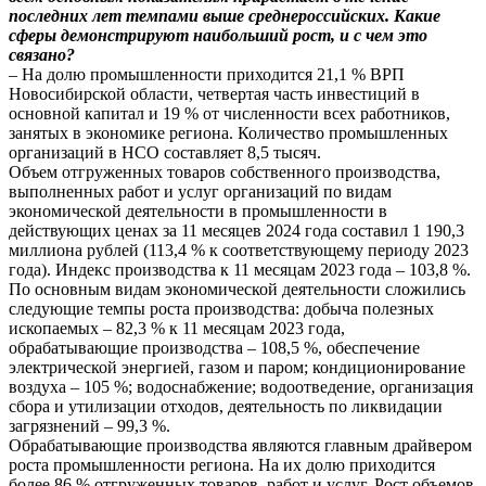
последних лет темпами выше среднероссийских. Какие
сферы демонстрируют наибольший рост, и с чем это
связано?
– На долю промышленности приходится 21,1 % ВРП
Новосибирской области, четвертая часть инвестиций в
основной капитал и 19 % от численности всех работников,
занятых в экономике региона. Количество промышленных
организаций в НСО составляет 8,5 тысяч.
Объем отгруженных товаров собственного производства,
выполненных работ и услуг организаций по видам
экономической деятельности в промышленности в
действующих ценах за 11 месяцев 2024 года составил 1 190,3
миллиона рублей (113,4 % к соответствующему периоду 2023
года). Индекс производства к 11 месяцам 2023 года – 103,8 %.
По основным видам экономической деятельности сложились
следующие темпы роста производства: добыча полезных
ископаемых – 82,3 % к 11 месяцам 2023 года,
обрабатывающие производства – 108,5 %, обеспечение
электрической энергией, газом и паром; кондиционирование
воздуха – 105 %; водоснабжение; водоотведение, организация
сбора и утилизации отходов, деятельность по ликвидации
загрязнений – 99,3 %.
Обрабатывающие производства являются главным драйвером
роста промышленности региона. На их долю приходится
более 86 % отгруженных товаров, работ и услуг. Рост объемов