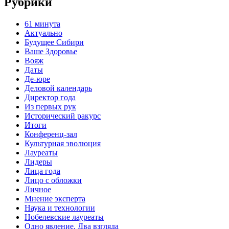
Рубрики
61 минута
Актуально
Будущее Сибири
Ваше Здоровье
Вояж
Даты
Де-юре
Деловой календарь
Директор года
Из первых рук
Исторический ракурс
Итоги
Конференц-зал
Культурная эволюция
Лауреаты
Лидеры
Лица года
Лицо с обложки
Личное
Мнение эксперта
Наука и технологии
Нобелевские лауреаты
Одно явление. Два взгляда