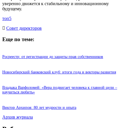
уверенно движется к стабильному и инновационному
будущему.
топ5
Cовет директоров
Еще по теме:
Росреестр: от регистрации до защиты прав собственников
Новосибирский банковский клуб: итоги года и векторы развития
Владыка Варфоломей: «Вера подвигает человека к главной цели –
научиться любить»
Виктор Архипов: 80 лет мудрости и опыта
Архив журнала