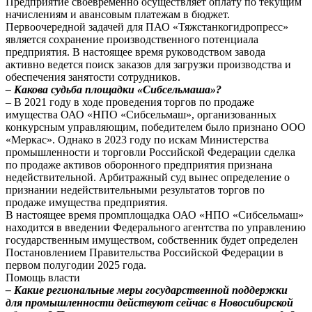
Предприятие своевременно осуществляет оплату по текущим
начислениям и авансовым платежам в бюджет.
Первоочередной задачей для ПАО «Тяжстанкогидропресс»
является сохранение производственного потенциала
предприятия. В настоящее время руководством завода
активно ведется поиск заказов для загрузки производства и
обеспечения занятости сотрудников.
– Какова судьба площадки «Сибсельмаша»?
– В 2021 году в ходе проведения торгов по продаже
имущества ОАО «НПО «Сибсельмаш», организованных
конкурсным управляющим, победителем было признано ООО
«Меркас». Однако в 2023 году по искам Министерства
промышленности и торговли Российской Федерации сделка
по продаже активов оборонного предприятия признана
недействительной. Арбитражный суд вынес определение о
признании недействительными результатов торгов по
продаже имущества предприятия.
В настоящее время промплощадка ОАО «НПО «Сибсельмаш»
находится в введении Федерального агентства по управлению
государственным имуществом, собственник будет определен
Постановлением Правительства Российской Федерации в
первом полугодии 2025 года.
Помощь власти
– Какие региональные меры государственной поддержки
для промышленности действуют сейчас в Новосибирской