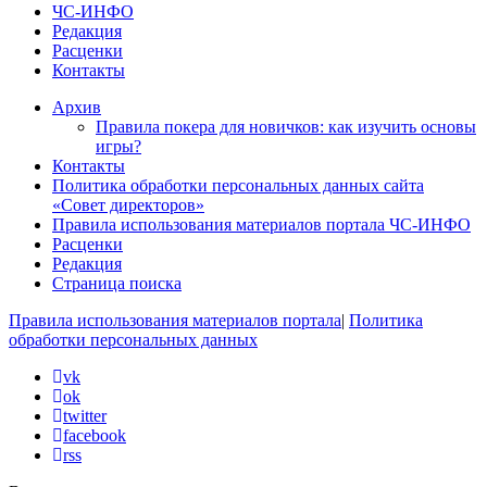
ЧС-ИНФО
Редакция
Расценки
Контакты
Архив
Правила покера для новичков: как изучить основы
игры?
Контакты
Политика обработки персональных данных сайта
«Совет директоров»
Правила использования материалов портала ЧС-ИНФО
Расценки
Редакция
Страница поиска
Правила использования материалов портала
|
Политика
обработки персональных данных
vk
ok
twitter
facebook
rss