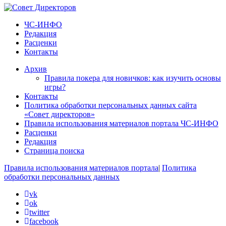
ЧС-ИНФО
Редакция
Расценки
Контакты
Архив
Правила покера для новичков: как изучить основы
игры?
Контакты
Политика обработки персональных данных сайта
«Совет директоров»
Правила использования материалов портала ЧС-ИНФО
Расценки
Редакция
Страница поиска
Правила использования материалов портала
|
Политика
обработки персональных данных
vk
ok
twitter
facebook