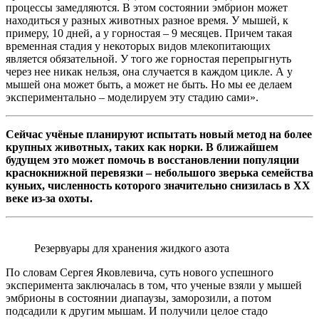
процессы замедляются. В этом состоянии эмбрион может
находиться у разных животных разное время. У мышей, к
примеру, 10 дней, а у горностая – 9 месяцев. Причем такая
временная стадия у некоторых видов млекопитающих
является обязательной. У того же горностая перепрыгнуть
через нее никак нельзя, она случается в каждом цикле. А у
мышей она может быть, а может не быть. Но мы ее делаем
экспериментально – моделируем эту стадию сами».
Сейчас учёные планируют испытать новый метод на более
крупных животных, таких как норки. В ближайшем
будущем это может помочь в восстановлении популяции
краснокнижной перевязки – небольшого зверька семейства
куньих, численность которого значительно снизилась в XX
веке из-за охоты.
Резервуары для хранения жидкого азота
По словам Сергея Яковлевича, суть нового успешного
эксперимента заключалась в том, что ученые взяли у мышей
эмбрионы в состоянии диапаузы, заморозили, а потом
подсадили к другим мышам. И получили целое стадо