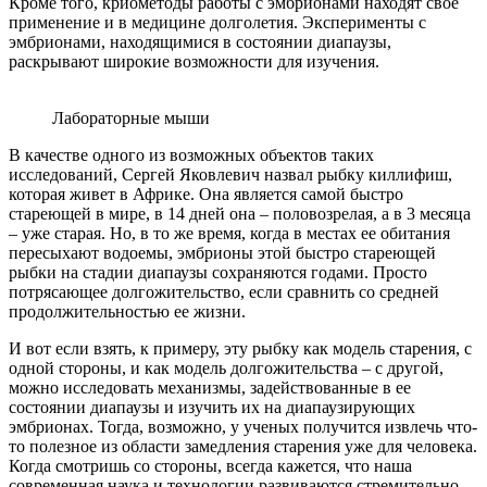
Кроме того, криометоды работы с эмбрионами находят свое
применение и в медицине долголетия. Эксперименты с
эмбрионами, находящимися в состоянии диапаузы,
раскрывают широкие возможности для изучения.
Лабораторные мыши
В качестве одного из возможных объектов таких
исследований, Сергей Яковлевич назвал рыбку киллифиш,
которая живет в Африке. Она является самой быстро
стареющей в мире, в 14 дней она – половозрелая, а в 3 месяца
– уже старая. Но, в то же время, когда в местах ее обитания
пересыхают водоемы, эмбрионы этой быстро стареющей
рыбки на стадии диапаузы сохраняются годами. Просто
потрясающее долгожительство, если сравнить со средней
продолжительностью ее жизни.
И вот если взять, к примеру, эту рыбку как модель старения, с
одной стороны, и как модель долгожительства – с другой,
можно исследовать механизмы, задействованные в ее
состоянии диапаузы и изучить их на диапаузирующих
эмбрионах. Тогда, возможно, у ученых получится извлечь что-
то полезное из области замедления старения уже для человека.
Когда смотришь со стороны, всегда кажется, что наша
современная наука и технологии развиваются стремительно