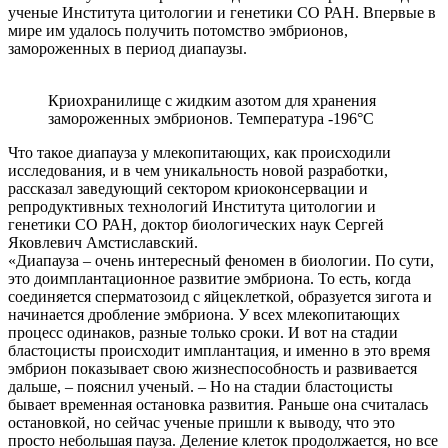
ученые Института цитологии и генетики СО РАН. Впервые в
мире им удалось получить потомство эмбрионов,
замороженных в период диапаузы.
Криохранилище с жидким азотом для хранения
замороженных эмбрионов. Температура -196°С
Что такое диапауза у млекопитающих, как происходили
исследования, и в чем уникальность новой разработки,
рассказал заведующий сектором криоконсервации и
репродуктивных технологий Института цитологии и
генетики СО РАН, доктор биологических наук Сергей
Яковлевич Амстиславский.
«Диапауза – очень интересный феномен в биологии. По сути,
это доимплантационное развитие эмбриона. То есть, когда
соединяется сперматозоид с яйцеклеткой, образуется зигота и
начинается дробление эмбриона. У всех млекопитающих
процесс одинаков, разные только сроки. И вот на стадии
бластоцисты происходит имплантация, и именно в это время
эмбрион показывает свою жизнеспособность и развивается
дальше, – пояснил ученый. – Но на стадии бластоцисты
бывает временная остановка развития. Раньше она считалась
остановкой, но сейчас ученые пришли к выводу, что это
просто небольшая пауза. Деление клеток продолжается, но все